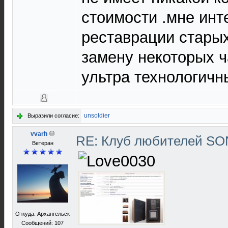
стоимости .мне ин
реставрации старых
замену некоторых ч
ультра технологичн
unsoldier
Выразили согласие:
vvarh
RE: Клуб любителей S
Ветеран
Откуда: Архангельск
Сообщений: 107