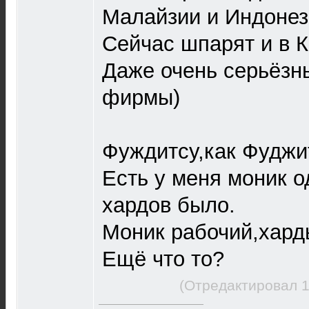
Малайзии и Индонези
Сейчас шпарят и в К
Даже очень серьёзн
фирмы)
Фуждитсу,как Фуджи
Есть у меня моник о
хардов было.
Моник рабочий,харды
Ещё что то?
(Отредактировал 1