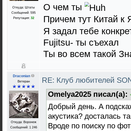
О чем ты
Откуда: Штаты
Сообщений: 595
Причем тут Китай к
Репутация:
32
Я задал тебе конкре
Fujitsu- ты съехал
Ты во всем такой З
Draconian
RE: Клуб любителей S
Ветеран
Omelya2025 писал(а):
Добрый день. А подскаж
акустика? досталась та
Откуда: Воронеж
Вроде по поиску по фо
Сообщений: 1 246