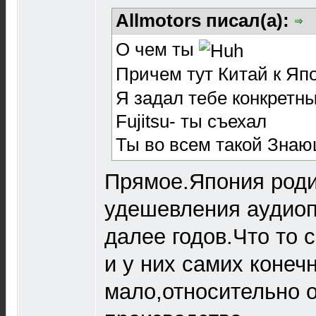
Allmotors писал(а):
О чем ты
Причем тут Китай к Яп
Я задал тебе конкретн
Fujitsu- ты съехал
Ты во всем такой Зна
Прямое.Япония роди
удешевления аудиоп
далее годов.Что то 
и у них самих конеч
мало,относительно 