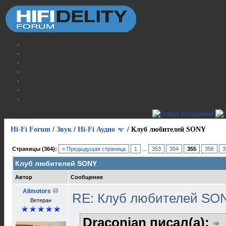
Hi-Fi Forum
/
Звук
/
Hi-Fi Аудио
/
Клуб любителей SONY
Страницы (364):
« Предыдущая страница
1
...
353
354
355
356
3
Клуб любителей SONY
Автор
Сообщение
Allmotors
RE: Клуб любителей S
Ветеран
Draconian писал(а):