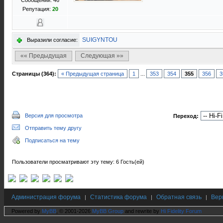
Сообщений: 46
Репутация:
20
SUIGYNTOU
Выразили согласие:
«« Предыдущая
Следующая »»
Страницы (364):
« Предыдущая страница
1
...
353
354
355
356
3
Версия для просмотра
Переход:
Отправить тему другу
Подписаться на тему
Пользователи просматривают эту тему: 6 Гость(ей)
Администрация форума
Статистика форума
Обратная связь
Вер
|
|
|
Powered by
MyBB
, © 2001-2026
MyBB Group
and rewrite by
Hi Fidelity Forum