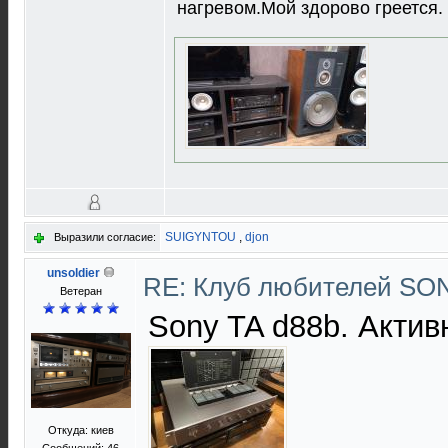
нагревом.Мой здорово греется.
SUIGYNTOU
,
djon
Выразили согласие:
unsoldier
RE: Клуб любителей S
Ветеран
Sony TA d88b. Актив
Откуда: киев