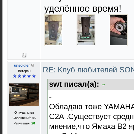
уделённое время!
unsoldier
RE: Клуб любителей S
Ветеран
swt писал(а):
-
Обладаю тоже YAMAHA 
Откуда: киев
С2А .Существует сред
Сообщений: 46
Репутация:
20
мнение,что Ямаха В2 я