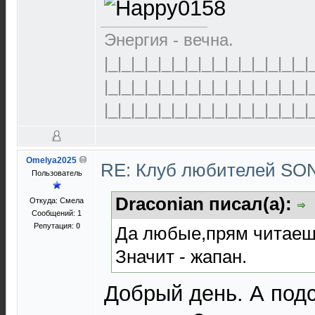
Энергия - вечна.
|_|_|_|_|_|_|_|_|_|_|_|_|_|_|_|
|_|_|_|_|_|_|_|_|_|_|_|_|_|_|_|
|_|_|_|_|_|_|_|_|_|_|_|_|_|_|_|
Omelya2025
RE: Клуб любителей S
Пользователь
Draconian писал(а):
Откуда: Смела
Сообщений: 1
Репутация:
0
Да любые,прям читаеш
Значит - жапан.
Добрый день. А подс