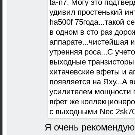
ta-n7. Могу это подтверд
удивил простенький инт
ha500f 75года...такой 
в одном в сто раз доро
аппарате...чистейшая и
утренняя роса...С учето
выходные транзисторы 
хитачевские вфеты и а
появляется на Яху...А
усилителем мощности 
вфет же коллекционеров
с выходными Nec 2sk70
Я очень рекомендую