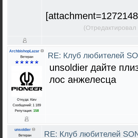
[attachment=1272148
(Отредактировал 
ArchbishopLazar
RE: Клуб любителей S
Ветеран
unsoldier дайте пли
лос анжелесца
Откуда: Kiev
Сообщений: 1 189
Репутация:
158
unsoldier
RE: Клуб любителей S
Ветеран