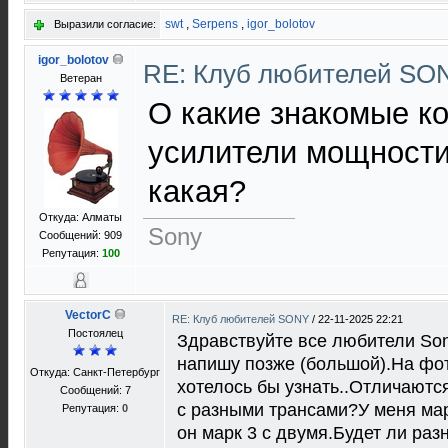
swt
,
Serpens
,
igor_bolotov
Выразили согласие:
igor_bolotov
RE: Клуб любителей S
Ветеран
О какие знакомые к
усилители мощности 
какая?
Откуда: Алматы
Sony
Сообщений: 909
Репутация:
100
VectorC
RE: Клуб любителей SONY
/
22-11-2025 22:21
Постоялец
Здравствуйте все любители Sony
напишу позже (большой).На фот
Откуда: Санкт-Петербург
хотелось бы узнать..Отличаются
Сообщений: 7
c разными трансами?У меня марк
Репутация:
0
он марк 3 с двумя.Будет ли разн