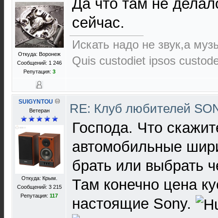
Да что там не делал
сейчас.
Искать надо не звук,а музы
Откуда: Воронеж
Quis custodiet ipsos custod
Сообщений: 1 246
Репутация:
3
SUIGYNTOU
RE: Клуб любителей S
Ветеран
Господа. Что скажит
автомобильные шири
брать или выбрать ч
Откуда: Крым.
Там конечно цена ку
Сообщений: 3 215
Репутация:
117
настоящие Sony.