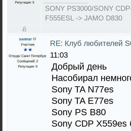
Репутация:
5
SONY PS3000/SONY CDP-
F555ESL -> JAMO D830
sanmar
RE: Клуб любителей
Участник
11:03
Откуда: Санкт Петербург
Сообщений: 2
Добрый день
Репутация:
0
Насобирал немног
Sony TA N77es
Sony TA E77es
Sony PS B80
Sony CDP X559es 