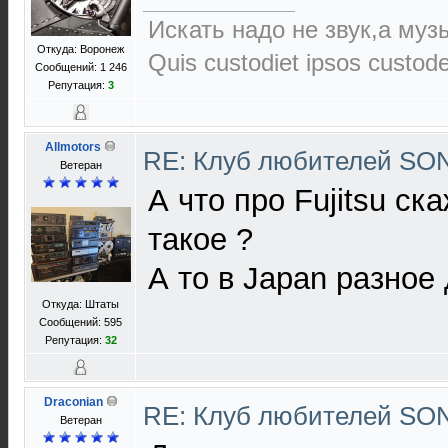
Искать надо не звук,а музы
Откуда: Воронеж
Quis custodiet ipsos custod
Сообщений: 1 246
Репутация:
3
Allmotors
RE: Клуб любителей S
Ветеран
А что про Fujitsu с
такое ?
А то в Japan разное
Откуда: Штаты
Сообщений: 595
Репутация:
32
Draconian
RE: Клуб любителей S
Ветеран