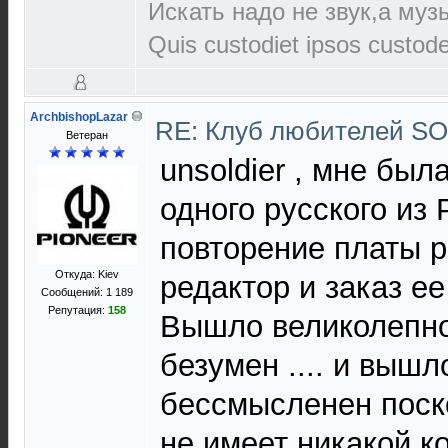
Искать надо не звук,а музы
Quis custodiet ipsos custod
ArchbishopLazar
RE: Клуб любителей S
Ветеран
unsoldier , мне был
одного русского из 
повторение платы р
Откуда: Kiev
редактор и заказ ее
Сообщений: 1 189
Репутация:
158
Вышло великолепно 
безумен .... и вышл
бессмысленен поск
не имеет никакой к