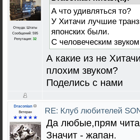
А что удивляться то?
У Хитачи лучшие транз
Откуда: Штаты
японских были.
Сообщений: 595
Репутация:
32
С человеческим звуком
А какие из не Хитач
плохим звуком?
Поделись с нами
Draconian
RE: Клуб любителей S
Ветеран
Да любые,прям чита
Значит - жапан.