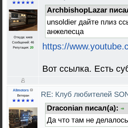
ArchbishopLazar писа
unsoldier дайте плиз с
анжелесца
Откуда: киев
Сообщений: 46
https://www.youtube.
Репутация:
20
Вот ссылка. Есть су
Allmotors
RE: Клуб любителей S
Ветеран
Draconian писал(а):
Да что там не делалось