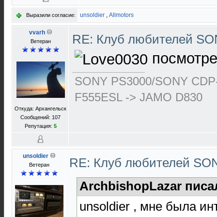
unsoldier
,
Allmotors
Выразили согласие:
vvarh
RE: Клуб любителей S
Ветеран
посмотрет
SONY PS3000/SONY CDP-
F555ESL -> JAMO D830
Откуда: Архангельск
Сообщений: 107
Репутация:
5
unsoldier
RE: Клуб любителей S
Ветеран
ArchbishopLazar писа
unsoldier , мне была и