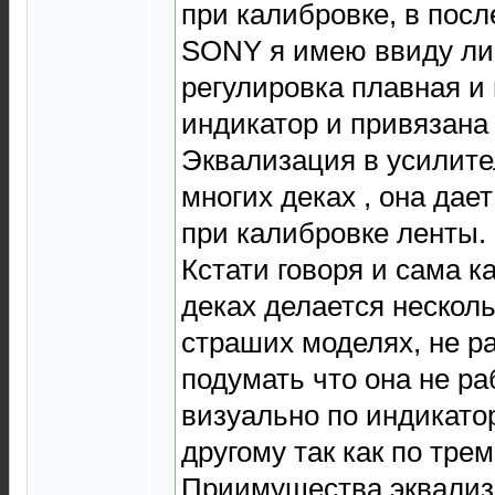
при калибровке, в посл
SONY я имею ввиду лин
регулировка плавная и
индикатор и привязана 
Эквализация в усилите
многих деках , она да
при калибровке ленты.
Кстати говоря и сама к
деках делается несколь
страших моделях, не 
подумать что она не ра
визуально по индикато
другому так как по тре
Приимущества эквализа