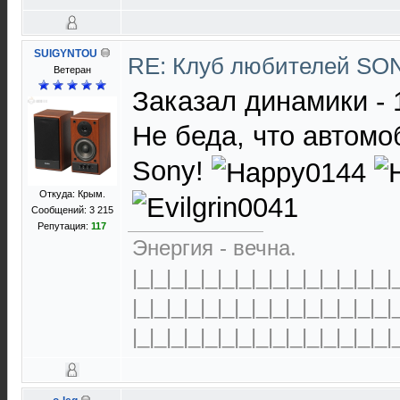
SUIGYNTOU
RE: Клуб любителей S
Ветеран
Заказал динамики - 
Не беда, что автомо
Sony!
Откуда: Крым.
Сообщений: 3 215
Репутация:
117
Энергия - вечна.
|_|_|_|_|_|_|_|_|_|_|_|_|_|_|_|
|_|_|_|_|_|_|_|_|_|_|_|_|_|_|_|
|_|_|_|_|_|_|_|_|_|_|_|_|_|_|_|