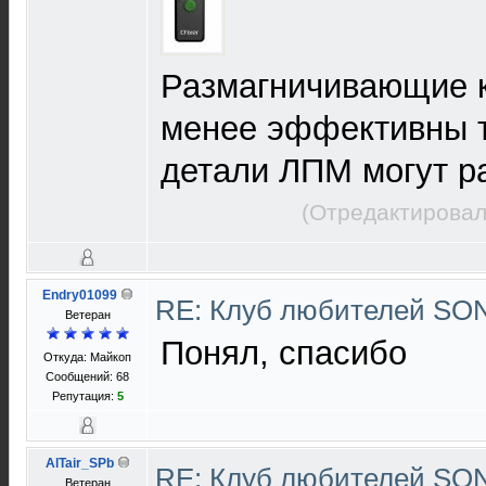
Размагничивающие 
менее эффективны т
детали ЛПМ могут р
(Отредактировал
Endry01099
RE: Клуб любителей S
Ветеран
Понял, спасибо
Откуда: Майкоп
Сообщений: 68
Репутация:
5
AlTair_SPb
RE: Клуб любителей S
Ветеран