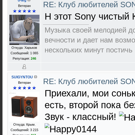
o-leg
RE: Клуб любителей S
Ветеран
Н этот Sony чистый 
Музыка своей мелодией до
вечности и дает нам возм
Откуда: Харьков
нескольких минут постичь 
Сообщений: 1 065
Репутация:
246
SUIGYNTOU
RE: Клуб любителей S
Ветеран
Приехали, мои сонь
есть, второй пока бе
Звук - классный!
Откуда: Крым.
Сообщений: 3 215