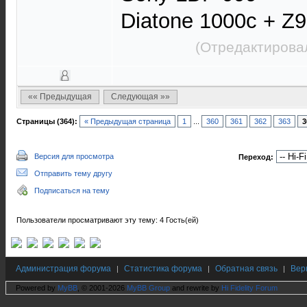
Diatone 1000c + Z9
(Отредактирова
«« Предыдущая
Следующая »»
Страницы (364):
« Предыдущая страница
1
...
360
361
362
363
3
Версия для просмотра
Переход:
Отправить тему другу
Подписаться на тему
Пользователи просматривают эту тему: 4 Гость(ей)
Администрация форума
Статистика форума
Обратная связь
Вер
|
|
|
Powered by
MyBB
, © 2001-2026
MyBB Group
and rewrite by
Hi Fidelity Forum