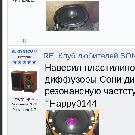
Репутация:
117
SUIGYNTOU
RE: Клуб любителей S
Ветеран
Навесил пластилином
диффузоры Сони ди
резонансную частот
Откуда: Крым.
Сообщений: 3 215
Репутация:
117