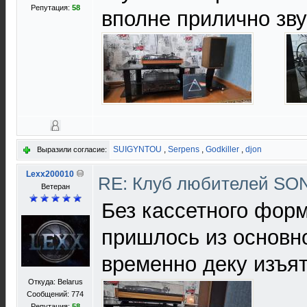
Репутация:
58
вполне прилично зву
SUIGYNTOU
,
Serpens
,
Godkiller
,
djon
Выразили согласие:
Lexx200010
RE: Клуб любителей S
Ветеран
Без кассетного форм
пришлось из основн
временно деку изъя
Откуда: Belarus
Сообщений: 774
Репутация:
58