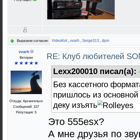
VideoKot
,
vvarh
,
Serge313
,
djon
Выразили согласие:
vvarh
RE: Клуб любителей S
Ветеран
Lexx200010 писал(а):
Без кассетного формата
пришлось из основной
Откуда: Архангельск
деку изъять
Сообщений: 107
Репутация:
5
Это 555esx?
А мне друзья по зву