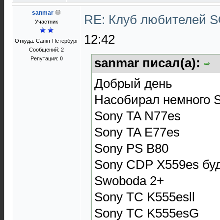
sanmar
RE: Клуб любителей
Участник
12:42
Откуда: Санкт Петербург
Сообщений: 2
Репутация:
0
sanmar писал(а):
Добрый день
Насобирал немного 
Sony TA N77es
Sony TA E77es
Sony PS B80
Sony CDP X559es буд
Swoboda 2+
Sony TC K555esll
Sony TC K555esG