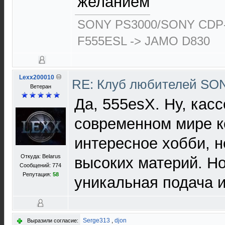
желанием
SONY PS3000/SONY CDP-
F555ESL -> JAMO D830
Lexx200010
RE: Клуб любителей S
Ветеран
Да, 555esX. Ну, кас
современном мире к
интересное хобби, н
Откуда: Belarus
высоких материй. Н
Сообщений: 774
Репутация:
58
уникальная подача 
Serge313
,
djon
Выразили согласие: