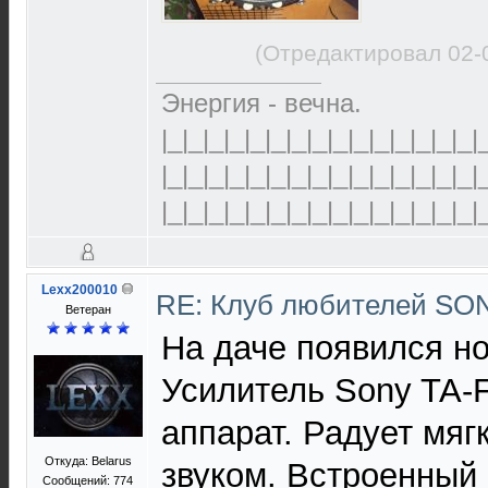
(Отредактировал 02-
Энергия - вечна.
|_|_|_|_|_|_|_|_|_|_|_|_|_|_|_|
|_|_|_|_|_|_|_|_|_|_|_|_|_|_|_|
|_|_|_|_|_|_|_|_|_|_|_|_|_|_|_|
Lexx200010
RE: Клуб любителей S
Ветеран
На даче появился н
Усилитель Sony TA-
аппарат. Радует мя
Откуда: Belarus
звуком. Встроенный
Сообщений: 774