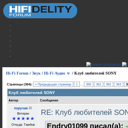
Hi-Fi Forum
/
Звук
/
Hi-Fi Аудио
/
Клуб любителей SONY
Страницы (364):
« Предыдущая страница
1
...
360
361
362
363
3
Клуб любителей SONY
Автор
Сообщение
поручик
RE: Клуб любителей S
Ветеран
Endry01099 писал(а):
Откуда: Тамбов