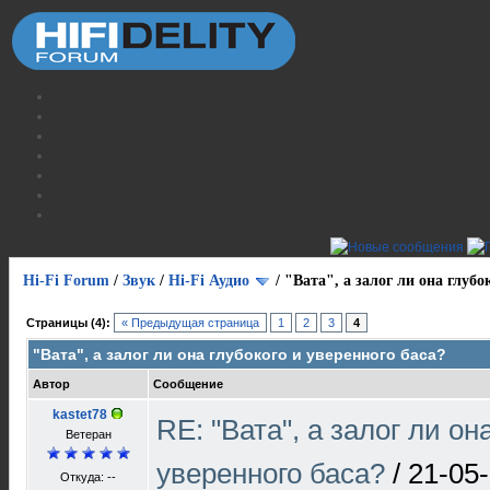
Hi-Fi Forum
/
Звук
/
Hi-Fi Аудио
/
"Вата", а залог ли она глубо
Страницы (4):
« Предыдущая страница
1
2
3
4
"Вата", а залог ли она глубокого и уверенного баса?
Автор
Сообщение
kastet78
RE: "Вата", а залог ли он
Ветеран
уверенного баса?
/
21-05-
Откуда: --