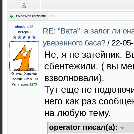
element
Выразили согласие:
element
RE: "Вата", а залог ли он
Ветеран
уверенного баса?
/
22-05-
Не, я не затейник. 
сбентежили. ( вы ме
Откуда: Харьков
взволновали).
Сообщений: 8 573
Репутация:
1273
Тут еще не подключ
него как раз сообщ
на любую тему.
operator писал(а):