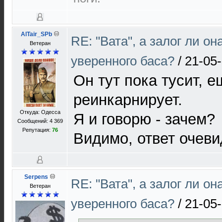
AlTair_SPb
RE: "Вата", а залог ли он
Ветеран
уверенного баса?
/
21-05-
Он тут пока тусит, 
реинкарнирует.
Откуда: Одесса
Я и говорю - зачем?
Сообщений: 4 369
Репутация:
76
Видимо, ответ очев
Serpens
RE: "Вата", а залог ли он
Ветеран
уверенного баса?
/
21-05-