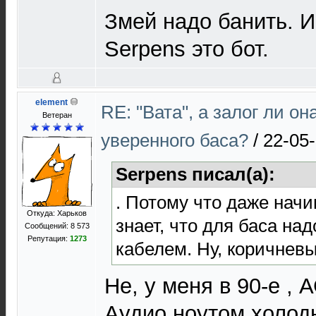
Змей надо банить. И 
Serpens это бот.
element
RE: "Вата", а залог ли он
Ветеран
уверенного баса?
/
22-05-
Serpens писал(а):
. Потому что даже на
Откуда: Харьков
знает, что для баса на
Сообщений: 8 573
Репутация:
1273
кабелем. Ну, коричневы
Не, у меня в 90-е ,
Аудио ноутом.холод