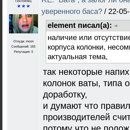
Постоялец
уверенного баса?
/
22-05-
element писал(а):
наличие или отсутстви
Откуда: moon
корпуса колонки, несом
Сообщений: 165
Репутация:
5
актуальная тема,
так некоторые напих
колонок ваты, типа 
доработку,
и думают что правил
производителей счи
потому что не полож