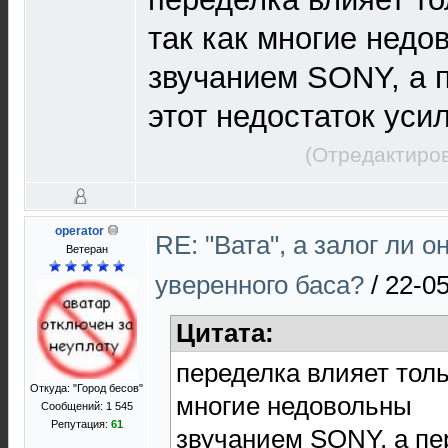
так как многие недо
звучанием SONY, а 
этот недостаток ус
(Отредактиров
operator
RE: "Вата", а залог ли о
Ветеран
уверенного баса?
/
22-05
Цитата:
переделка влияет толь
Откуда: "Город бесов"
многие недовольны
Сообщений: 1 545
Репутация:
61
звучанием SONY, а пе