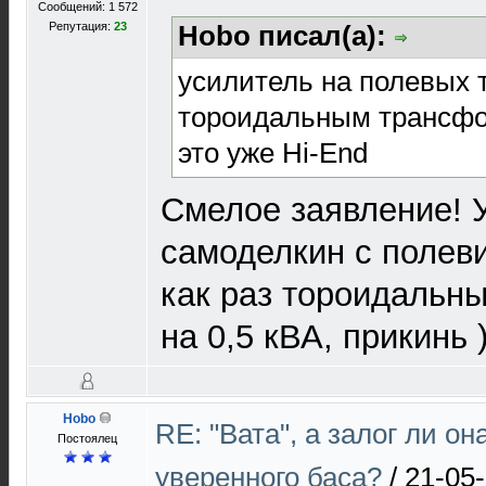
Сообщений: 1 572
Репутация:
23
Hobo писал(а):
усилитель на полевых 
тороидальным трансф
это уже Hi-End
Смелое заявление! 
самоделкин с полеви
как раз тороидальн
на 0,5 кВА, прикинь )
Hobo
RE: "Вата", а залог ли он
Постоялец
уверенного баса?
/
21-05-