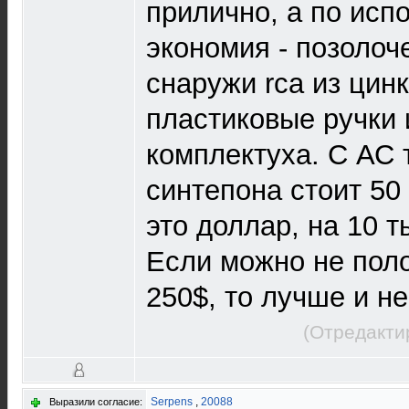
прилично, а по ис
экономия - позолоч
снаружи rca из цинк
пластиковые ручки 
комплектуха. С АС т
синтепона стоит 50
это доллар, на 10 т
Если можно не поло
250$, то лучше и не
(Отредакти
Serpens
,
20088
Выразили согласие: