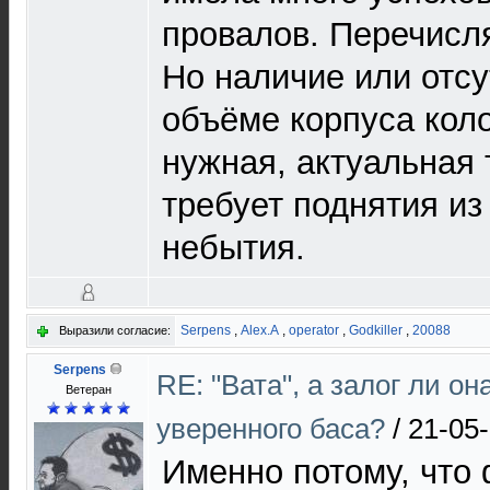
провалов. Перечисля
Но наличие или отсу
объёме корпуса кол
нужная, актуальная 
требует поднятия из
небытия.
Serpens
,
Alex.A
,
operator
,
Godkiller
,
20088
Выразили согласие:
Serpens
RE: "Вата", а залог ли он
Ветеран
уверенного баса?
/
21-05-
Именно потому, что