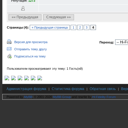
Репутация:
1273
«« Предыдущая
Следующая »»
Страницы (4):
« Предыдущая страница
1
2
3
4
Версия для просмотра
Переход:
Отправить тему другу
Подписаться на тему
Пользователи просматривают эту тему: 1 Гость(ей)
Администрация форума
Статистика форума
Обратная связь
Вер
|
|
|
Powered by
MyBB
, © 2001-2026
MyBB Group
and rewrite by
Hi Fidelity Forum