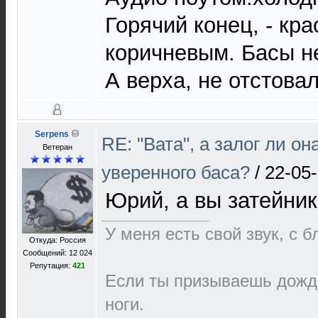
Горячий конец, - кр
коричневым. Басы н
А верха, не отстовал
Serpens
RE: "Вата", а залог ли он
Ветеран
уверенного баса?
/
22-05-
Юрий, а вы затейни
У меня есть свой звук, с 
Откуда: Россия
Сообщений: 12 024
Репутация:
421
Если ты призываешь дождь
ноги.