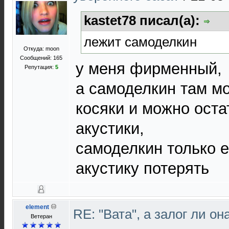
kastet78 писал(а):
лежит самоделкин
Откуда: moon
Сообщений: 165
у меня фирменный,
Репутация:
5
а самоделкин там мо
косяки и можно оста
акустики,
самоделкин только 
акустику потерять
element
RE: "Вата", а залог ли он
Ветеран