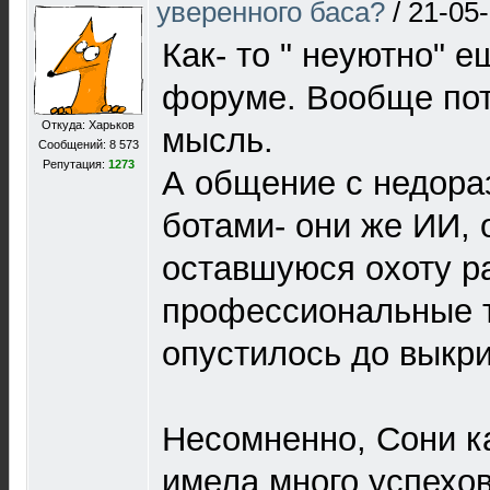
уверенного баса?
/
21-05-
Как- то " неуютно" 
форуме. Вообще пот
Откуда: Харьков
мысль.
Сообщений: 8 573
Репутация:
1273
А общение с недора
ботами- они же ИИ, 
оставшуюся охоту ра
профессиональные 
опустилось до выкрик
Несомненно, Сони к
имела много успехов