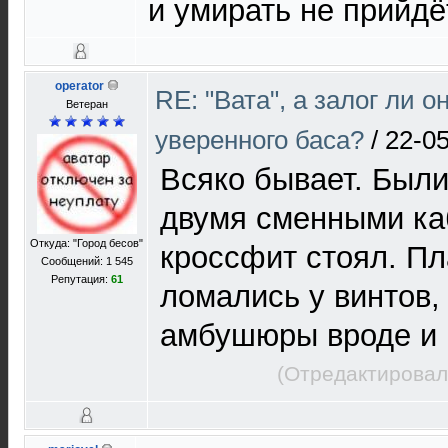
и умирать не прийдё
operator
RE: "Вата", а залог ли о
Ветеран
уверенного баса?
/
22-05
Всяко бывает. Были
двумя сменными ка
Откуда: "Город бесов"
кроссфит стоял. Пла
Сообщений: 1 545
Репутация:
61
ломались у винтов, 
амбушюры вроде и 
(Отредактировал