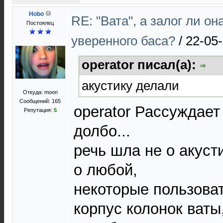
Hobo
RE: "Вата", а залог ли он
Постоялец
уверенного баса?
/
22-05-
operator писал(а):
акустику делали
Откуда: moon
Сообщений: 165
operator Рассуждает
Репутация:
5
долбо...
речь шла не о акус
о любой,
некоторые пользова
корпус колонок ваты