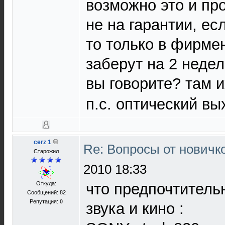
возможно это и про
не на гарантии, ес
то только в фирме
заберут на 2 неде
вы говорите? там 
п.с. оптический в
cerz 1
Re: Вопросы от новичк
Старожил
2010 18:33
Откуда:
что предпочтитель
Сообщений: 82
Репутация:
0
звука и кино :