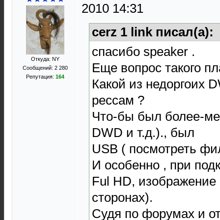
2010 14:31
cerz 1 link писал(а):
спасибо speaker .
Откуда: NY
Еще вопрос такого пл
Сообщений: 2 280
Репутация:
164
Какой из недоргоих 
рессам ?
Что-бы был более-мен
DWD и т.д.)., был
USB ( посмотреть фи
И особенно , при под
Ful HD, изображение н
сторонах).
Судя по форумах и от