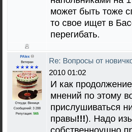
может быть тоже с
то свое ищет в Ба
перегибать.
PAlex
Re: Вопросы от новичк
Ветеран
2010 01:02
И как продолжение
мнений по этому в
Откуда: Вінниця
прислушиваться ни
Сообщений: 3 288
Репутация:
565
правы
!!!
). Надо из
собственноушно пр