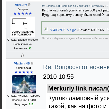
Merkuriy
Re: Вопросы от новичков по мелочам и не только
/
31-
Ветеран
Куплю ламповый усилитель до 500 у.е.Предла
Буду рад хорошему совету.Мыло round@i.ua
894068993_out.jpg
(Размер: 60.52 Кб / З
Я собрал Маршалл из деталей телевизора Весна, а он 
Откуда: Днепропетровск
Сообщений: 47
Репутация:
30
VladimirNB
Re: Вопросы от нович
Специалист
2010 10:55
Merkuriy link писал(
Откуда: Луганск - Харьков
Куплю ламповый уси
Сообщений: 17 448
такой, как на фото и
Репутация:
815