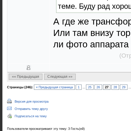
теме. Буду рад хоро
А где же трансфо
Или там внизу то
ли фото аппарата
(От
«« Предыдущая
Следующая »»
Страницы (246):
« Предыдущая страница
1
...
25
26
27
28
29
..
Версия для просмотра
Отправить тему другу
Подписаться на тему
Пользователи просматривают эту тему: 3 Гость(ей)