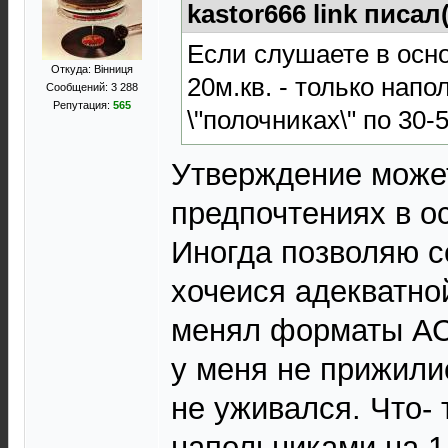
kastor666 link писал(
Если слушаете в осно
Откуда: Вінниця
20м.кв. - только напо
Сообщений: 3 288
Репутация:
565
\"полочниках\" по 30
Утверждение может
предпочтениях в ос
Иногда позволяю с
хочеися адекватно
менял форматы АС
у меня не прижили
не уживался. Что- 
напольниками на 1 