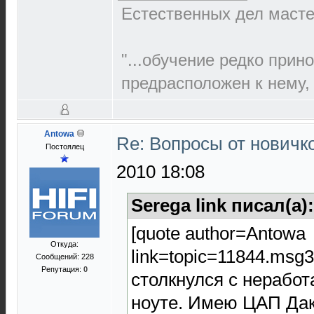
Естественных дел мастер
"...обучение редко прин
предрасположен к нему, 
Antowa
Re: Вопросы от новичк
Постоялец
2010 18:08
Serega link писал(а):
[quote author=Antowa
Откуда:
link=topic=11844.ms
Сообщений: 228
Репутация:
0
столкнулся с нерабо
ноуте. Имею ЦАП Да