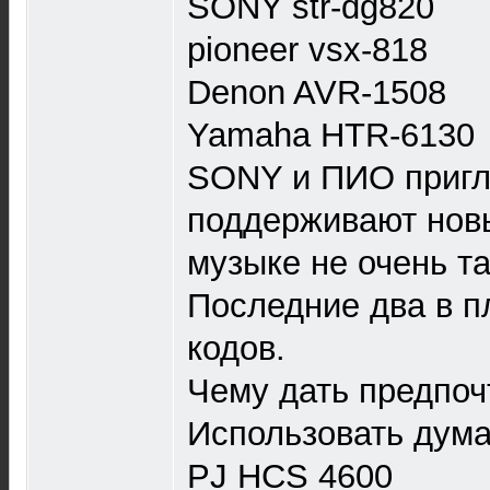
SONY str-dg820
pioneer vsx-818
Denon AVR-1508
Yamaha HTR-6130
SONY и ПИО пригля
поддерживают новы
музыке не очень та
Последние два в п
кодов.
Чему дать предпоч
Использовать дума
PJ HCS 4600