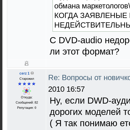
обмана маркетологов\
КОГДА ЗАЯВЛЕНЫЕ
НЕДЕЙСТВИТЕЛЬН
С DVD-audio недоро
ли этот формат?
cerz 1
Re: Вопросы от новичк
Старожил
2010 16:57
Откуда:
Ну, если DWD-ауди
Сообщений: 82
Репутация:
0
дорогих моделей то
( Я так понимаю е