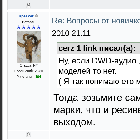
speaker
Re: Вопросы от новичк
Ветеран
2010 21:11
cerz 1 link писал(а):
Ну, если DWD-аудио ,
Откуда: NY
моделей то нет.
Сообщений: 2 280
Репутация:
164
( Я так понимаю ето
Тогда возьмите са
марки, что и ресив
выходом.