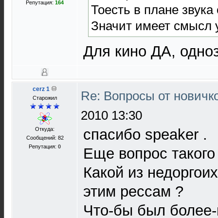
Репутация:
164
Тоесть в плане звука
Значит имеет смысл 
Для кино ДА, одно
cerz 1
Re: Вопросы от новичк
Старожил
2010 13:30
Откуда:
спасибо speaker .
Сообщений: 82
Репутация:
0
Еще вопрос такого
Какой из недоргои
этим рессам ?
Что-бы был более-