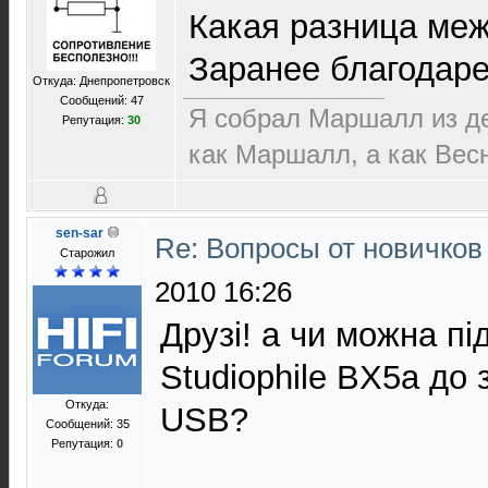
Какая разница меж
Заранее благодаре
Откуда: Днепропетровск
Сообщений: 47
Я собрал Маршалл из де
Репутация:
30
как Маршалл, а как Вес
sen-sar
Re: Вопросы от новичков
Старожил
2010 16:26
Друзі! а чи можна п
Studiophile BX5a до 
Откуда:
USB?
Сообщений: 35
Репутация:
0