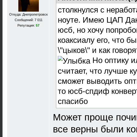
столкнулся с нерабо
Откуда: Днепропетровск
ноуте. Имею ЦАП Да
Сообщений: 7 011
Репутация:
57
юсб, но хочу попробо
коаксиалу его, что б
\"цыков\" и как говоря
Но оптику ил
считает, что лучше к
сможет выводить опти
то юсб-спдиф конвер
спасибо
Может проще почин
все верны были ко