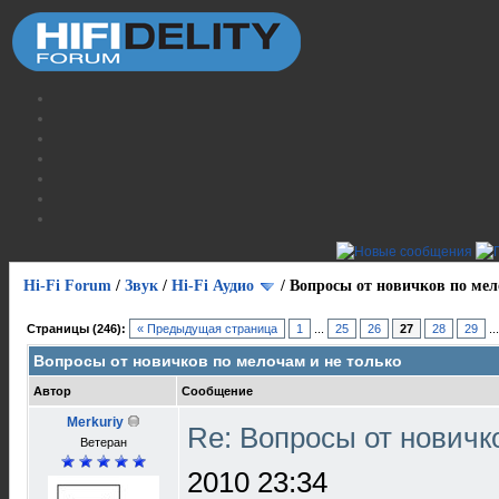
Hi-Fi Forum
/
Звук
/
Hi-Fi Аудио
/
Вопросы от новичков по мел
Страницы (246):
« Предыдущая страница
1
...
25
26
27
28
29
..
Вопросы от новичков по мелочам и не только
Автор
Сообщение
Merkuriy
Re: Вопросы от новичк
Ветеран
2010 23:34