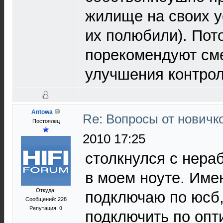
жилище на своих у
их полюбили). Пот
порекомендуют сме
улучшения контрол
Antowa
Re: Вопросы от новичк
Постоялец
2010 17:25
столкнулся с нер
в моем ноуте. Им
Откуда:
подключаю по юсб,
Сообщений: 228
Репутация:
0
подключить по опти