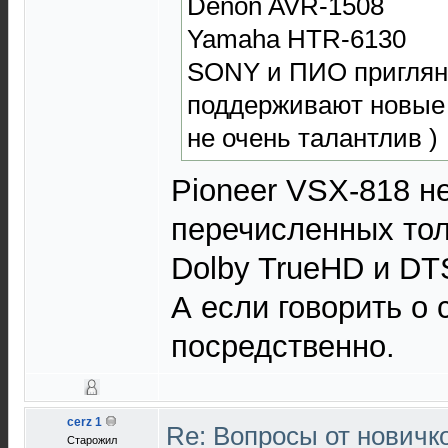
Denon AVR-1508
Yamaha HTR-6130
SONY и ПИО пригляну
поддерживают новые 
не очень талантлив )
Pioneer VSX-818 н
перечисленных тол
Dolby TrueHD и DT
А если говорить о 
посредственно.
cerz 1
Re: Вопросы от новичк
Старожил