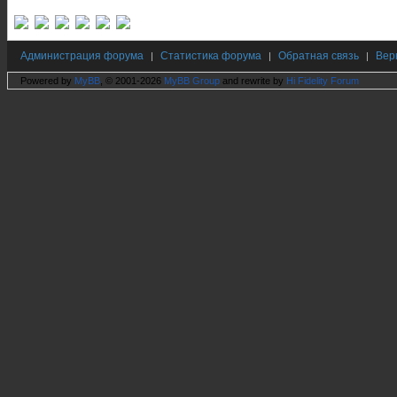
Администрация форума
Статистика форума
Обратная связь
Вер
|
|
|
Powered by
MyBB
, © 2001-2026
MyBB Group
and rewrite by
Hi Fidelity Forum