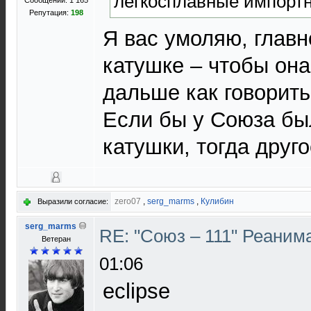
легкосплавные импорт
Сообщений: 1 165
Репутация:
198
Я вас умоляю, главн
катушке – чтобы она
дальше как говорить
Если бы у Союза б
катушки, тогда друго
zero07
,
serg_marms
,
Кулибин
Выразили согласие:
serg_marms
RE: "Союз – 111" Реаним
Ветеран
01:06
eclipse