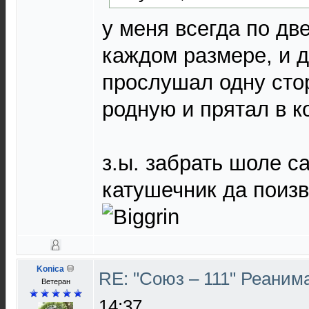
у меня всегда по дв
каждом размере, и 
прослушал одну сто
родную и прятал в к
з.ы. забрать шоле с
катушечник да поизв
Konica
RE: "Союз – 111" Реаним
Ветеран
14:37