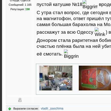
Откуда: Одесса
пустой катушке №18
, врод
Сообщений: 1 165
Репутация:
198
С утра стал вопрос, где сегодня
на магнитофон, ответ пришёл ту
самая большая барахолка на Мол
расскажут за всю Одессу
) 
Донором стала раритетная бобина
счастью плёнка была на ней убит
её смотать.
vladli
,
paschima
Выразили согласие: