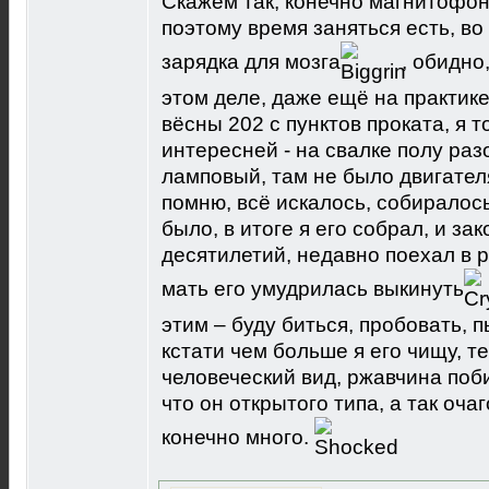
Скажем так, конечно магнитофон 
поэтому время заняться есть, в
зарядка для мозга
, обидно
этом деле, даже ещё на практик
вёсны 202 с пунктов проката, я 
интересней - на свалке полу ра
ламповый, там не было двигателя
помню, всё искалось, собиралось
было, в итоге я его собрал, и з
десятилетий, недавно поехал в р
мать его умудрилась выкинуть
этим – буду биться, пробовать, п
кстати чем больше я его чищу, 
человеческий вид, ржавчина поб
что он открытого типа, а так оча
конечно много.