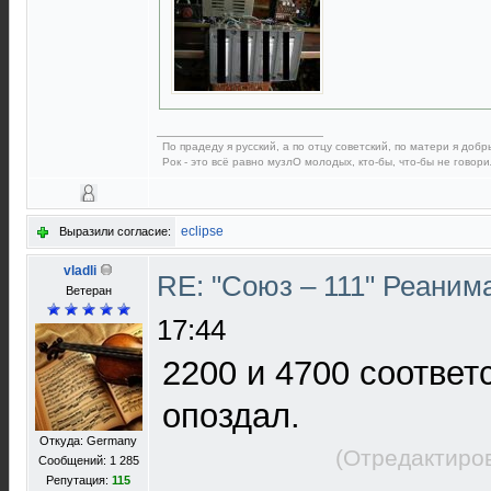
По прадеду я русский, а по отцу советский, по матери я добры
Рок - это всё равно музлО молодых, кто-бы, что-бы не говори
eclipse
Выразили согласие:
vladli
RE: "Союз – 111" Реаним
Ветеран
17:44
2200 и 4700 соответ
опоздал.
Откуда: Germany
(Отредактиров
Сообщений: 1 285
Репутация:
115