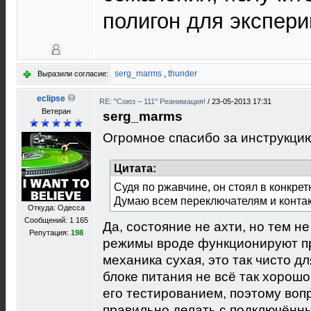
полигон для экспери
serg_marms
,
thunder
Выразили согласие:
eclipse
RE: "Союз – 111" Реанимация!
/
23-05-2013 17:31
Ветеран
serg_marms
Огромное спасибо за инструкци
Цитата:
Судя по ржавчине, он стоял в конкрет
Думаю всем переключателям и конта
Откуда: Одесса
Сообщений: 1 165
Да, состояние не ахти, но тем н
Репутация:
198
режимы вроде функционируют пра
механика сухая, это так чисто дл
блоке питания не всё так хорошо
его тестированием, поэтому воп
правильно делать с подключённ