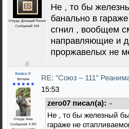
Не , то бы железны
банально в гараж
Откуда: Донецкий Регион
Сообщений: 634
сгнил , вообщем с
направляющие и д
проржавелых не м
Konica
RE: "Союз – 111" Реаним
Ветеран
15:53
zero07 писал(а):
Не , то бы железный бы
Откуда: Киев
гараже не отапливаемо
Сообщений: 9 357