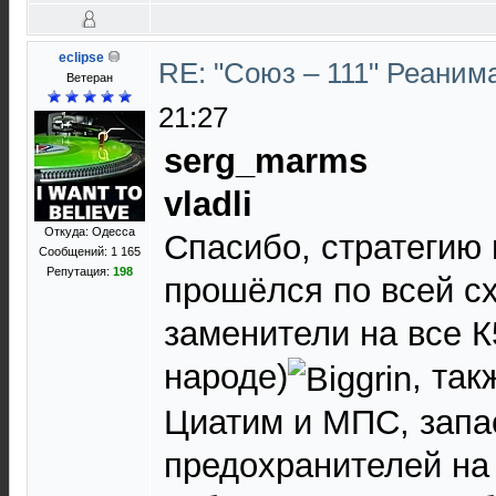
eclipse
RE: "Союз – 111" Реаним
Ветеран
21:27
serg_marms
vladli
Откуда: Одесса
Спасибо, стратегию
Сообщений: 1 165
Репутация:
198
прошёлся по всей сх
заменители на все К
народе)
, так
Циатим и МПС, зап
предохранителей на 