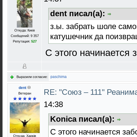
dent писал(а):
з.ы. забрать шоле сам
Откуда: Киев
катушечник да поизвра
Сообщений: 9 357
Репутация:
527
С этого начинается
paschima
Выразили согласие:
dent
RE: "Союз – 111" Реаним
Ветеран
14:38
Konica писал(а):
С этого начинается за
Откуда: Харків