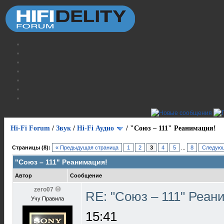
Hi-Fi Forum
/
Звук
/
Hi-Fi Аудио
/
"Союз – 111" Реанимация!
Страницы (8):
« Предыдущая страница
1
2
3
4
5
...
8
Следующ
"Союз – 111" Реанимация!
Автор
Сообщение
zero07
RE: "Союз – 111" Реан
Учу Правила
15:41