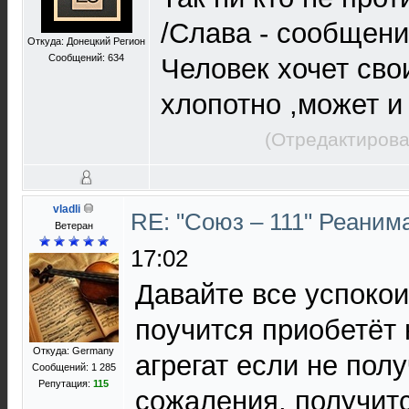
/Слава - сообщени
Откуда: Донецкий Регион
Сообщений: 634
Человек хочет сво
хлопотно ,может и 
(Отредактирова
vladli
RE: "Союз – 111" Реаним
Ветеран
17:02
Давайте все успокои
поучится приобетёт
Откуда: Germany
агрегат если не пол
Сообщений: 1 285
Репутация:
115
сожаления, получит