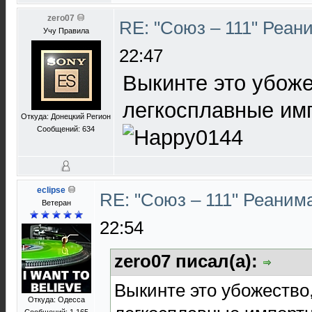
zero07
RE: "Союз – 111" Реан
Учу Правила
22:47
Выкинте это убоже
легкосплавные им
Откуда: Донецкий Регион
Сообщений: 634
eclipse
RE: "Союз – 111" Реаним
Ветеран
22:54
zero07 писал(а):
Выкинте это убожество
Откуда: Одесса