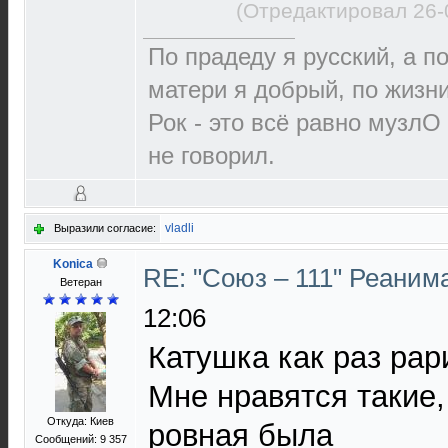
(Отредактировал 26-
По прадеду я русский, а по
матери я добрый, по жизни
Рок - это всё равно музлО
не говорил.
vladli
Выразили согласие:
Konica
RE: "Союз – 111" Реаним
Ветеран
12:06
Катушка как раз рар
Мне нравятся такие,
Откуда: Киев
ровная была
Сообщений: 9 357