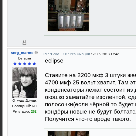
serg_marms
RE: "Союз – 111" Реанимация!
/
23-05-2013 17:42
Ветеран
eclipse
Ставите на 2200 мкф 3 штуки жел
4700 мкф 25 вольт хватит. Там э
конденсаторы лежат состоит из д
окошко заматайте изолентой, с
Откуда: Донецк
полосочки(если чёрной то будет 
Сообщений: 611
кондёры новые не будут болтатс
Репутация:
262
Получится что-то вроде такого.