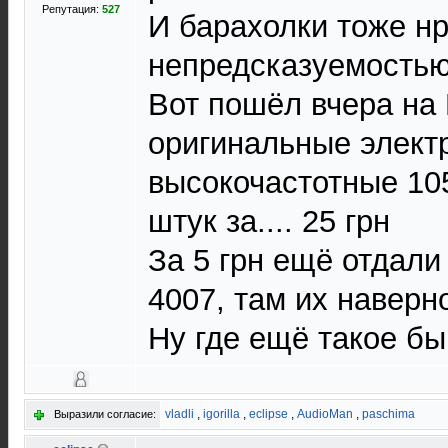
Репутация:
527
И барахолки тоже н
непредсказуемость
Вот пошёл вчера на 
оригинальные элект
высокочастотные 10
штук за.... 25 грн
За 5 грн ещё отдали
4007, там их наверн
Ну где ещё такое бы
vladli
,
igorilla
,
eclipse
,
AudioMan
,
paschima
Выразили согласие: