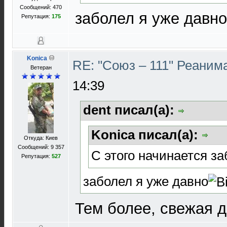
Сообщений: 470
заболел я уже давно
Репутация:
175
Konica
RE: "Союз – 111" Реаним
Ветеран
14:39
dent писал(а):
Konica писал(а):
Откуда: Киев
Сообщений: 9 357
С этого начинается з
Репутация:
527
заболел я уже давно
Тем более, свежая 