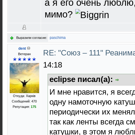
а я его очень люблю
мимо?
paschima
Выразили согласие:
dent
RE: "Союз – 111" Реаним
Ветеран
14:18
eclipse писал(а):
И мне нравится, я все
Откуда: Харків
одну намоточную катушк
Сообщений: 470
Репутация:
175
периодически их менял
так как ленты всегда 
катушки, в этом я любл