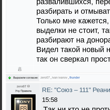
развалившихся, пер
разбирать и отмыват
Только мне кажется,
выделки не стоит, т
разбирают на донор
Видел такой новый н
так он сверкал прос
zero07
,
ivan ivanov
,
thunder
Выразили согласие:
zero07
RE: "Союз – 111" Реан
Учу Правила
15:58
Так ни кто не прот