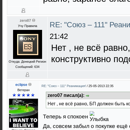
zero07
RE: "Союз – 111" Реан
Учу Правила
21:42
Нет , не всё равн
конструктивно под
Откуда: Донецкий Регион
Сообщений: 634
eclipse
RE: "Союз – 111" Реанимация!
/
25-05-2013 22:35
Ветеран
zero07 писал(а):
Нет , не всё равно, БП должен быть к
Теперь я спокоен
Да, совсем забыл о покупке ещё