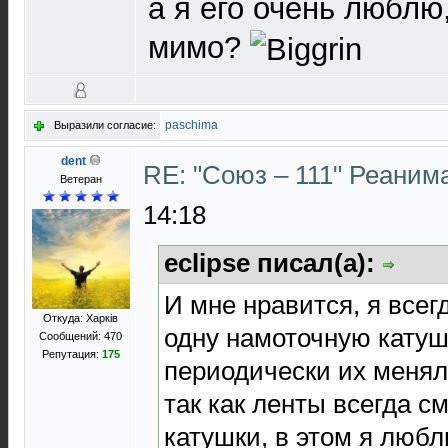
а я его очень люблю
мимо?
paschima
Выразили согласие:
dent
RE: "Союз – 111" Реаним
Ветеран
14:18
eclipse писал(а):
И мне нравится, я все
Откуда: Харків
одну намоточную катушк
Сообщений: 470
Репутация:
175
периодически их менял
так как ленты всегда 
катушки, в этом я любл