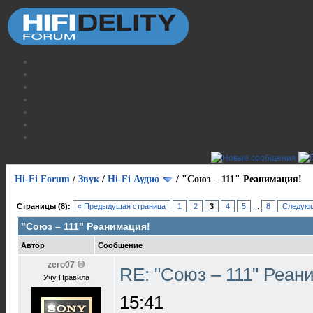
Hi-Fi Forum
/
Звук
/
Hi-Fi Аудио
/
"Союз – 111" Реанимация!
Страницы (8):
« Предыдущая страница
1
2
3
4
5
...
8
Следующ
"Союз – 111" Реанимация!
Автор
Сообщение
zero07
RE: "Союз – 111" Реан
Учу Правила
15:41