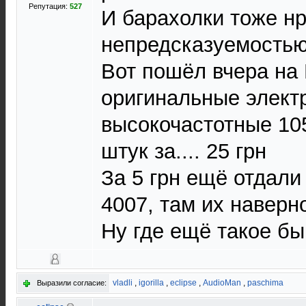
Репутация:
527
И барахолки тоже н
непредсказуемость
Вот пошёл вчера на 
оригинальные элект
высокочастотные 10
штук за.... 25 грн
За 5 грн ещё отдали
4007, там их наверн
Ну где ещё такое бы
vladli
,
igorilla
,
eclipse
,
AudioMan
,
paschima
Выразили согласие: