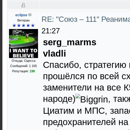
eclipse
RE: "Союз – 111" Реаним
Ветеран
21:27
serg_marms
vladli
Откуда: Одесса
Спасибо, стратегию
Сообщений: 1 165
Репутация:
198
прошёлся по всей сх
заменители на все К
народе)
, так
Циатим и МПС, зап
предохранителей на 