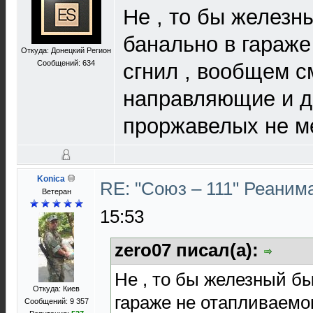
Не , то бы железны
банально в гараж
Откуда: Донецкий Регион
Сообщений: 634
сгнил , вообщем с
направляющие и д
проржавелых не м
Konica
RE: "Союз – 111" Реаним
Ветеран
15:53
zero07 писал(а):
Не , то бы железный бы
Откуда: Киев
гараже не отапливаемо
Сообщений: 9 357