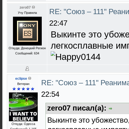
zero07
RE: "Союз – 111" Реан
Учу Правила
22:47
Выкинте это убоже
легкосплавные им
Откуда: Донецкий Регион
Сообщений: 634
eclipse
RE: "Союз – 111" Реаним
Ветеран
22:54
zero07 писал(а):
Выкинте это убожество
Откуда: Одесса