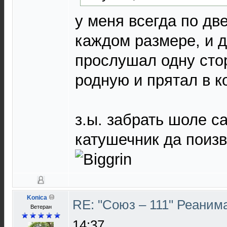
у меня всегда по дв
каждом размере, и 
прослушал одну сто
родную и прятал в к
з.ы. забрать шоле с
катушечник да поизв
Konica
RE: "Союз – 111" Реаним
Ветеран
14:37