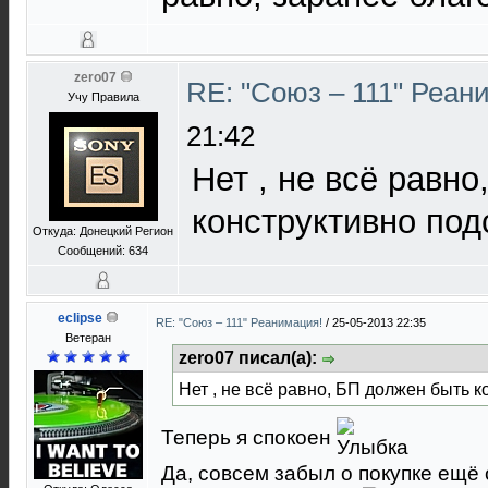
zero07
RE: "Союз – 111" Реан
Учу Правила
21:42
Нет , не всё равн
конструктивно под
Откуда: Донецкий Регион
Сообщений: 634
eclipse
RE: "Союз – 111" Реанимация!
/
25-05-2013 22:35
Ветеран
zero07 писал(а):
Нет , не всё равно, БП должен быть к
Теперь я спокоен
Да, совсем забыл о покупке ещё