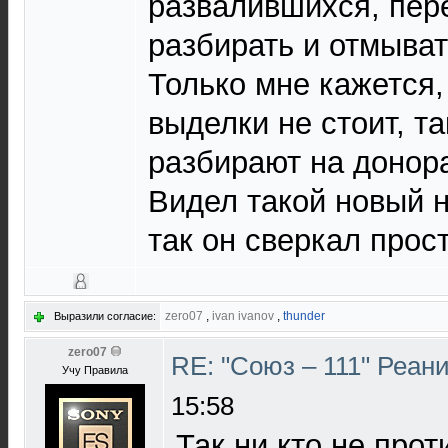
развалившихся, пер
разбирать и отмыват
Только мне кажется,
выделки не стоит, т
разбирают на донор
Видел такой новый н
так он сверкал прос
zero07
,
ivan ivanov
,
thunder
Выразили согласие:
zero07
RE: "Союз – 111" Реан
Учу Правила
15:58
Так ни кто не прот