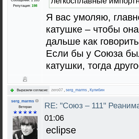
легкосплавные импорт
Сообщений: 1 165
Репутация:
198
Я вас умоляю, главн
катушке – чтобы она
дальше как говорить
Если бы у Союза б
катушки, тогда друго
zero07
,
serg_marms
,
Кулибин
Выразили согласие:
serg_marms
RE: "Союз – 111" Реаним
Ветеран
01:06
eclipse