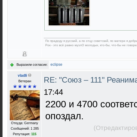
По прадеду я русский, а по отцу советский, по матери я добры
Рок - это всё равно музлО молодых, кто-бы, что-бы не говори
eclipse
Выразили согласие:
vladli
RE: "Союз – 111" Реаним
Ветеран
17:44
2200 и 4700 соответ
опоздал.
Откуда: Germany
(Отредактиров
Сообщений: 1 285
Репутация:
115