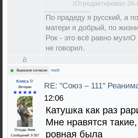
(Отредактировал 26-
По прадеду я русский, а по
матери я добрый, по жизни
Рок - это всё равно музлО
не говорил.
vladli
Выразили согласие:
Konica
RE: "Союз – 111" Реаним
Ветеран
12:06
Катушка как раз рар
Мне нравятся такие,
Откуда: Киев
ровная была
Сообщений: 9 357