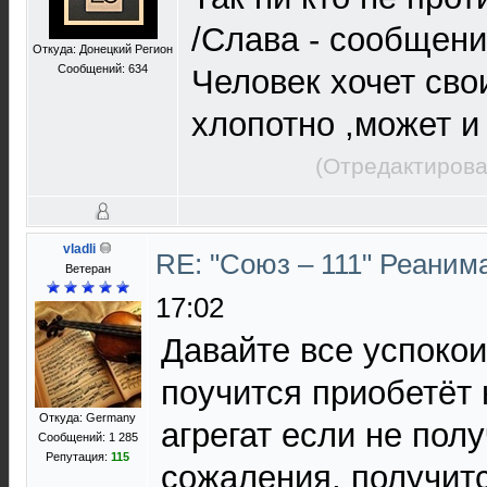
/Слава - сообщени
Откуда: Донецкий Регион
Сообщений: 634
Человек хочет сво
хлопотно ,может и 
(Отредактирова
vladli
RE: "Союз – 111" Реаним
Ветеран
17:02
Давайте все успокои
поучится приобетёт
Откуда: Germany
агрегат если не пол
Сообщений: 1 285
Репутация:
115
сожаления, получит