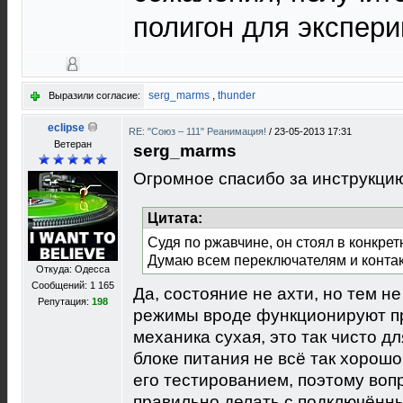
полигон для экспери
serg_marms
,
thunder
Выразили согласие:
eclipse
RE: "Союз – 111" Реанимация!
/
23-05-2013 17:31
Ветеран
serg_marms
Огромное спасибо за инструкци
Цитата:
Судя по ржавчине, он стоял в конкрет
Думаю всем переключателям и конта
Откуда: Одесса
Сообщений: 1 165
Да, состояние не ахти, но тем н
Репутация:
198
режимы вроде функционируют пра
механика сухая, это так чисто дл
блоке питания не всё так хорошо
его тестированием, поэтому воп
правильно делать с подключённ