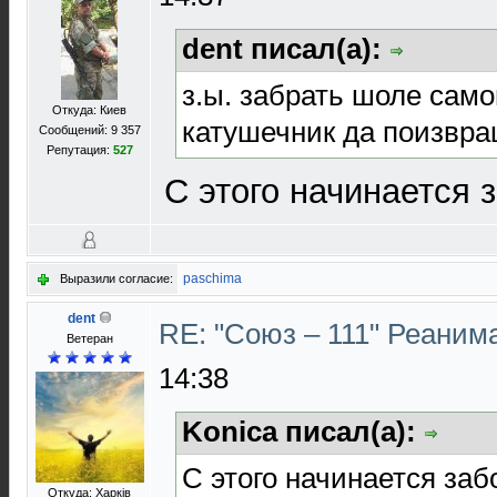
dent писал(а):
з.ы. забрать шоле сам
Откуда: Киев
катушечник да поизвра
Сообщений: 9 357
Репутация:
527
С этого начинается
paschima
Выразили согласие:
dent
RE: "Союз – 111" Реаним
Ветеран
14:38
Konica писал(а):
С этого начинается за
Откуда: Харків