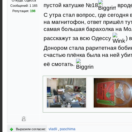
Откуда: Одесса
пустой катушке №18
, врод
Сообщений: 1 165
Репутация:
198
С утра стал вопрос, где сегодня
на магнитофон, ответ пришёл ту
самая большая барахолка на Мол
расскажут за всю Одессу
) 
Донором стала раритетная бобина
счастью плёнка была на ней убит
её смотать.
vladli
,
paschima
Выразили согласие: