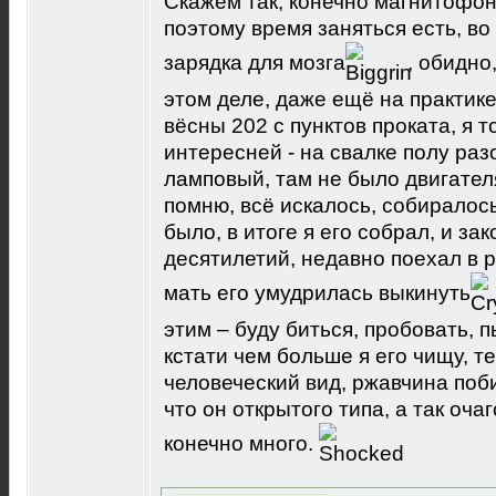
Скажем так, конечно магнитофон 
поэтому время заняться есть, в
зарядка для мозга
, обидно
этом деле, даже ещё на практик
вёсны 202 с пунктов проката, я 
интересней - на свалке полу ра
ламповый, там не было двигателя
помню, всё искалось, собиралось
было, в итоге я его собрал, и з
десятилетий, недавно поехал в р
мать его умудрилась выкинуть
этим – буду биться, пробовать, п
кстати чем больше я его чищу, 
человеческий вид, ржавчина поб
что он открытого типа, а так оча
конечно много.