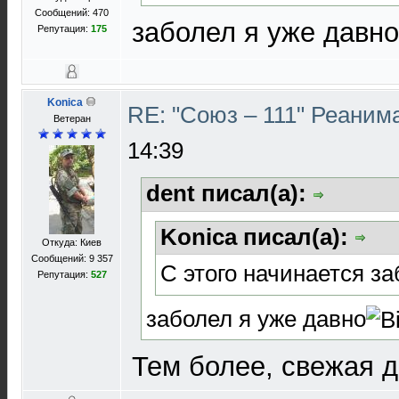
Сообщений: 470
заболел я уже давно
Репутация:
175
Konica
RE: "Союз – 111" Реаним
Ветеран
14:39
dent писал(а):
Konica писал(а):
Откуда: Киев
Сообщений: 9 357
С этого начинается з
Репутация:
527
заболел я уже давно
Тем более, свежая 