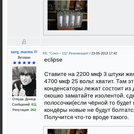
serg_marms
RE: "Союз – 111" Реанимация!
/
23-05-2013 17:42
Ветеран
eclipse
Ставите на 2200 мкф 3 штуки жел
4700 мкф 25 вольт хватит. Там э
конденсаторы лежат состоит из д
окошко заматайте изолентой, с
Откуда: Донецк
полосочки(если чёрной то будет 
Сообщений: 611
кондёры новые не будут болтатс
Репутация:
262
Получится что-то вроде такого.