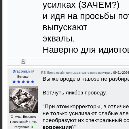
усилках (ЗАЧЕМ?)
и идя на просьбы по
выпускают
эквалы.
Наверно для идиот
Draconian
RE: Виниловый проигрыватель-взгляд изнутри.
/
09-11-2024
Ветеран
Вы же вроде в навозе не разбир
Вот,чуть ликбез проведу.
"При этом корректоры, в отличи
не только усиливают слабые эле
Откуда: Воронеж
преобразуют их спектральный со
Сообщений: 1 246
коррекция
)"
Репутация:
3