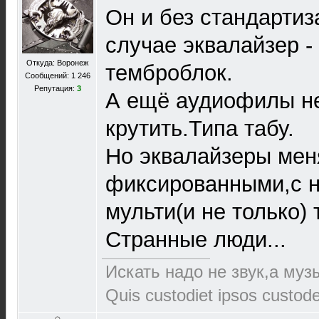
Он и без стандартиз
случае эквалайзер 
Откуда: Воронеж
темброблок.
Сообщений: 1 246
Репутация:
3
А ещё аудиофилы н
крутить.Типа табу.
Но эквалайзеры мен
фиксированными,с н
мульти(и не только)
Странные люди...
Искать надо не звук,а музы
Quis custodiet ipsos custod