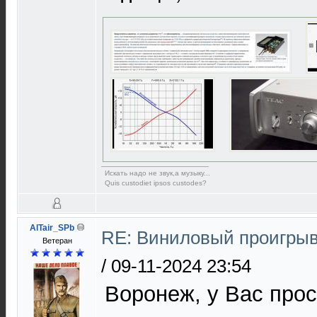
Искать надо не звук,а музыку...
Quis custodiet ipsos custodes?
AlTair_SPb
RE: Виниловый проигрыв
Ветеран
/
09-11-2024 23:54
Воронеж, у Вас про