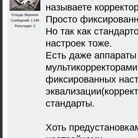
называете корректо
Откуда: Воронеж
Просто фиксированн
Сообщений: 1 246
Репутация:
3
Но так как стандарто
настроек тоже.
Есть даже аппараты
мультикорректорами 
фиксированных нас
эквализации(коррек
стандарты.
Хоть предустановкам