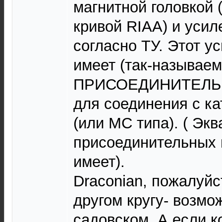
магнитной головкой 
кривой RIAA) и усиле
согласно ТУ. Этот у
имеет (так-называе
ПРИСОЕДИНИТЕЛЬ
для соединения с к
(или МС типа). ( Эк
присоединительных 
имеет).
Draconian, пожалуйс
другом кругу- возмож
садовском. А если к