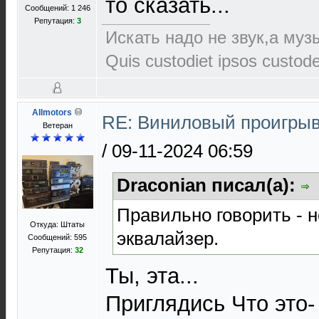
то сказать...
Сообщений: 1 246
Репутация:
3
Искать надо не звук,а музы
Quis custodiet ipsos custod
Allmotors
RE: Виниловый проигрыв
Ветеран
/
09-11-2024 06:59
Draconian писал(а):
Правильно говорить - н
Откуда: Штаты
эквалайзер.
Сообщений: 595
Репутация:
32
Ты, эта...
Приглядись Что это-