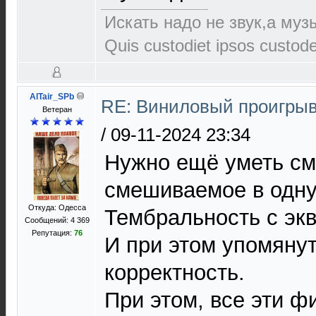
Искать надо не звук,а музы
Quis custodiet ipsos custod
AlTair_SPb
RE: Виниловый проигрыв
Ветеран
/
09-11-2024 23:34
Нужно ещё уметь см
смешиваемое в одну
Откуда: Одесса
Тембральность с эк
Сообщений: 4 369
Репутация:
76
И при этом упомянуть
корректность.
При этом, все эти ф