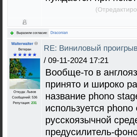
(Отредактиро
Draconian
Выразили согласие:
Walterwalter
RE: Виниловый проигрыв
Ветеран
/
09-11-2024 17:21
Вообще-то в англоя
принято и широко р
Откуда: Львов
название phono stag
Сообщений: 536
Репутация:
231
используется phono e
русскоязычной среде
предусилитель-фоно