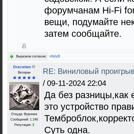
форумчанам Hi-Fi fo
вещи, подумайте нек
затем сообщайте.
vitalyB
Выразили согласие:
Draconian
RE: Виниловый проигрыв
Ветеран
/
09-11-2024 22:04
Да без разницы,как 
это устройство прав
Откуда: Воронеж
Темброблок,коррект
Сообщений: 1 246
Репутация:
3
Суть одна.