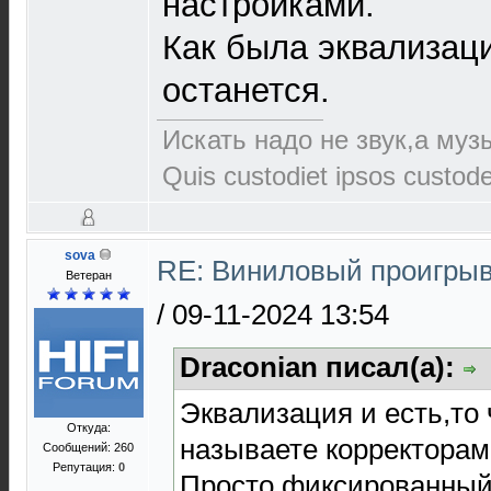
настройками.
Как была эквализаци
останется.
Искать надо не звук,а музы
Quis custodiet ipsos custod
sova
RE: Виниловый проигрыв
Ветеран
/
09-11-2024 13:54
Draconian писал(а):
Эквализация и есть,то
Откуда:
называете корректорам
Сообщений: 260
Репутация:
0
Просто фиксированный 