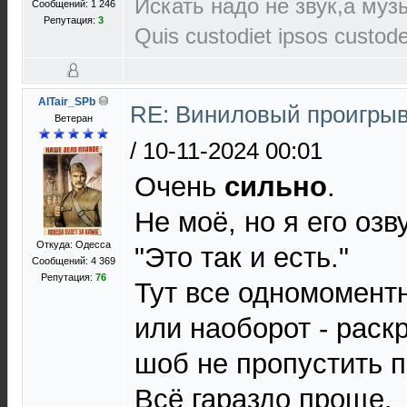
Искать надо не звук,а музы
Сообщений: 1 246
Репутация:
3
Quis custodiet ipsos custod
AlTair_SPb
RE: Виниловый проигрыв
Ветеран
/
10-11-2024 00:01
Очень
сильно
.
Не моё, но я его озв
Откуда: Одесса
"Это так и есть."
Сообщений: 4 369
Репутация:
76
Тут все одномоментн
или наоборот - раск
шоб не пропустить п
Всё гараздо проще.