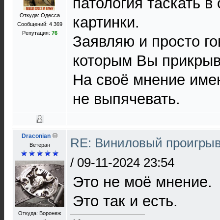
патология таскать в 
Откуда: Одесса
картинки.
Сообщений: 4 369
Репутация:
76
Заявляю и просто го
которым Вы прикры
На своё мнение имею
не выпячевать.
Draconian
RE: Виниловый проигрыв
Ветеран
/
09-11-2024 23:54
Это не моё мнение.
Это так и есть.
Откуда: Воронеж