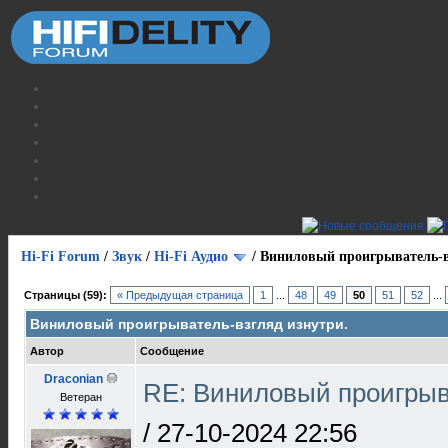
Hi-Fi Forum
/
Звук
/
Hi-Fi Аудио
/
Виниловый проигрыватель-в
Страницы (59):
« Предыдущая страница
1
...
48
49
50
51
52
...
Виниловый проигрыватель-взгляд изнутри.
Автор
Сообщение
Draconian
RE: Виниловый проигрыв
Ветеран
/
27-10-2024 22:56