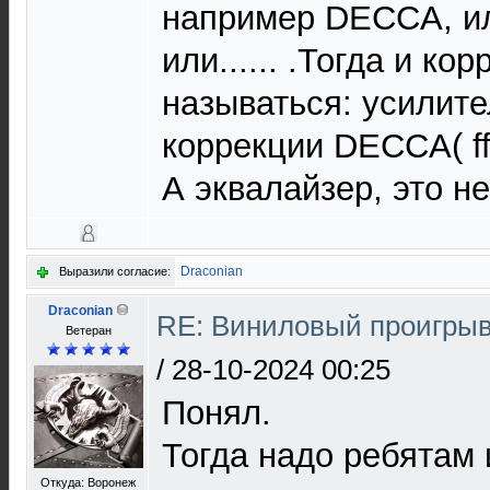
например DECCA, 
или...... .Тогда и ко
называться: усилите
коррекции DECCA( ff
А эквалайзер, это не
Draconian
Выразили согласие:
Draconian
RE: Виниловый проигрыв
Ветеран
/
28-10-2024 00:25
Понял.
Тогда надо ребятам 
Откуда: Воронеж