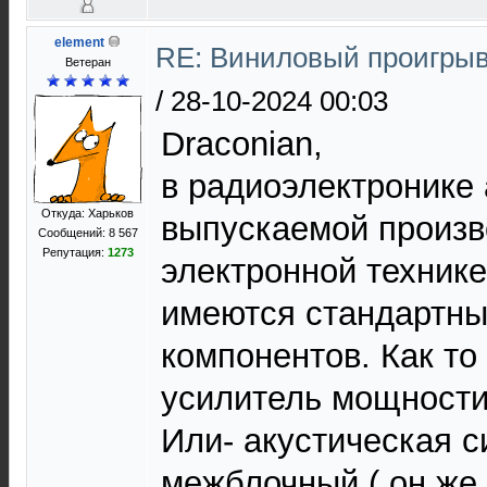
element
RE: Виниловый проигрыв
Ветеран
/
28-10-2024 00:03
Draconian,
в радиоэлектронике 
Откуда: Харьков
выпускаемой произ
Сообщений: 8 567
Репутация:
1273
электронной технике
имеются стандартны
компонентов. Как то
усилитель мощности
Или- акустическая с
межблочный ( он же