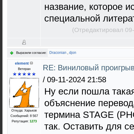
название, которое и
специальной литера
(Отредактировал 09-
Draconian
,
djon
Выразили согласие:
element
RE: Виниловый проигрыв
Ветеран
/
09-11-2024 21:58
Ну если пошла такая
объяснение перевода
Откуда: Харьков
термина STAGE (PH
Сообщений: 8 567
Репутация:
1273
так. Оставить для с