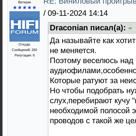
RE: Виниловый проигрыв
Ветеран
/
09-11-2024 14:14
Draconian писал(а):
Да называйте как хотите
Откуда:
не меняется.
Сообщений: 260
Репутация:
0
Поэтому веселюсь над
аудиофилами,особенно
Которые ратуют за неи
Но чтобы подобрать ну
слух,перебирают кучу "
необходимой полосой э
проводов с такой же це