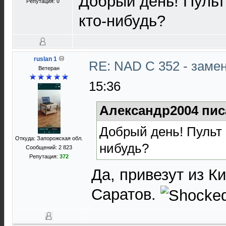
Добрый день! Пульт
Репутация:
0
кто-нибудь?
ruslan 1
RE: NAD C 352 - заме
Ветеран
15:36
Александр2004 пис
Добрый день! Пульт 
Откуда: Запорожская обл.
нибудь?
Сообщений: 2 823
Репутация:
372
Да, привезут из К
Саратов.