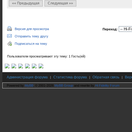
«« Предыдущая
Следующая »»
Версия для просмотра
Переход:
Отправить тему другу
Подписаться на тему
Пользователи просматривают эту тему: 1 Гость(ей)
Администрация форума
Статистика форума
Обратная связь
Вер
|
|
|
Powered by
MyBB
, © 2001-2026
MyBB Group
and rewrite by
Hi Fidelity Forum