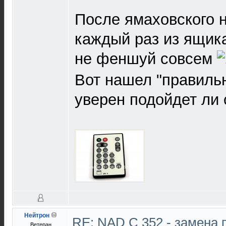
После ямаховского н
каждый раз из ящика
не феншуй совсем
Вот нашел "правильны
уверен подойдет ли 
Нейтрон
RE: NAD C 352 - замена 
Ветеран