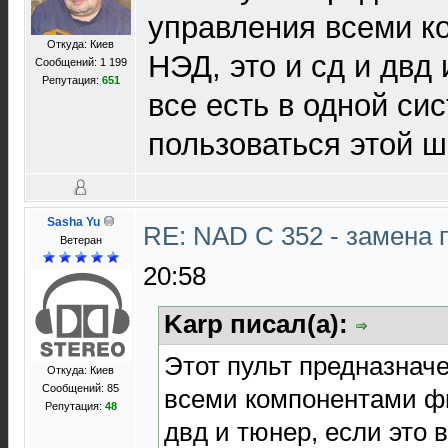
управления всеми 
Откуда: Киев
НЭД, это и сд и двд 
Сообщений: 1 199
Репутация:
651
все есть в одной си
пользоваться этой 
Sasha Yu
RE: NAD C 352 - замена 
Ветеран
20:58
Karp писал(а):
Этот пульт предназнач
Откуда: Киев
Сообщений: 85
всеми компонентами фи
Репутация:
48
двд и тюнер, если это 