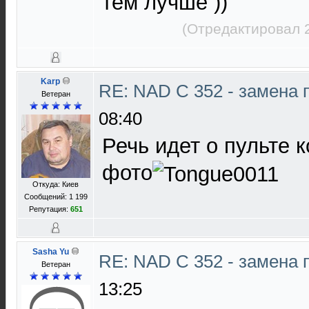
тем лучше ))
(Отредактировал 
Karp
RE: NAD C 352 - замена 
Ветеран
08:40
Речь идет о пульте 
фото
Откуда: Киев
Сообщений: 1 199
Репутация:
651
Sasha Yu
RE: NAD C 352 - замена 
Ветеран
13:25