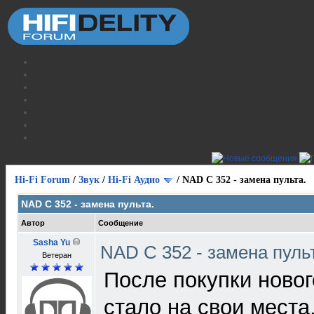
Hi-Fi Forum
/
Звук
/
Hi-Fi Аудио
/
NAD C 352 - замена пульта.
NAD C 352 - замена пульта.
Автор
Сообщение
Sasha Yu
NAD C 352 - замена пуль
Ветеран
После покупки ново
стало на свои места