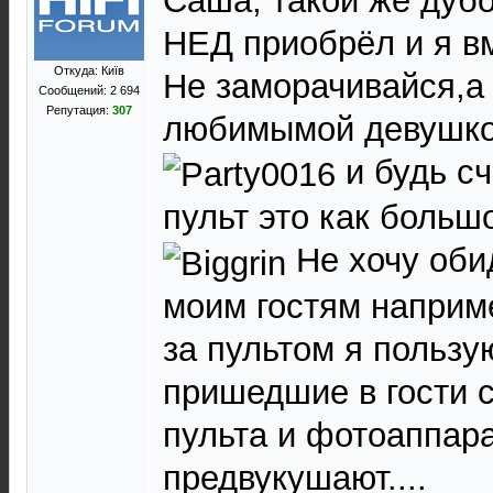
Саша, такой же дубо
НЕД приобрёл и я вм
Откуда: Київ
Не заморачивайся,а
Сообщений: 2 694
Репутация:
307
любимымой девушко
и будь с
пульт это как больш
Не хочу обид
моим гостям наприм
за пультом я пользу
пришедшие в гости 
пульта и фотоаппара
предвукушают....