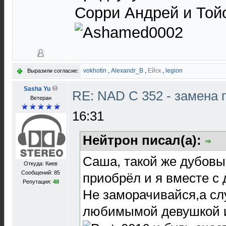
Сорри Андрей и Тойо
vokhotin
,
Alexandr_B
,
Ейск
,
legion
Выразили согласие:
Sasha Yu
RE: NAD C 352 - замена 
Ветеран
16:31
Нейтрон писал(а):
Саша, такой же дубовы
Откуда: Киев
Сообщений: 85
приобрёл и я вместе с 
Репутация:
48
Не заморачивайся,а сл
любимымой девушкой и