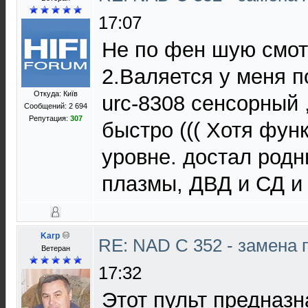
17:07
Не по фен шую смот
2.Валяется у меня по
Откуда: Київ
urc-8308 сенсорный 
Сообщений: 2 694
Репутация:
307
быстро ((( Хотя фун
уровне. достал родн
плазмы, ДВД и СД и 
Karp
RE: NAD C 352 - замена 
Ветеран
17:32
Этот пульт предназн