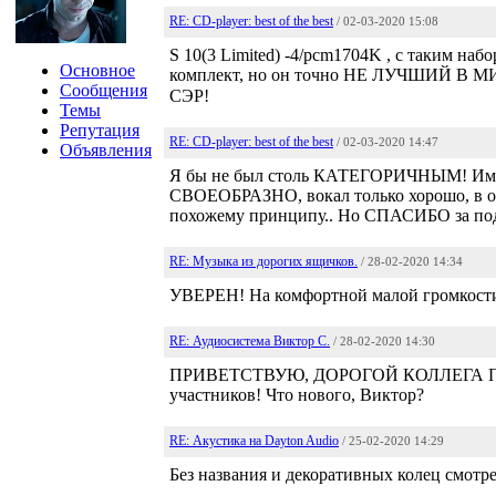
RE: CD-player: best of the best
/ 02-03-2020 15:08
S 10(3 Limited) -4/pcm1704K , с таким 
Основное
комплект, но он точно НЕ ЛУЧШИЙ В М
Сообщения
СЭР!
Темы
Репутация
RE: CD-player: best of the best
/ 02-03-2020 14:47
Объявления
Я бы не был столь КАТЕГОРИЧНЫМ! Имел
СВОЕОБРАЗНО, вокал только хорошо, в ост
похожему принципу.. Но СПАСИБО за п
RE: Музыка из дорогих ящичков.
/ 28-02-2020 14:34
УВЕРЕН! На комфортной малой громкост
RE: Аудиосистема Виктор С.
/ 28-02-2020 14:30
ПРИВЕТСТВУЮ, ДОРОГОЙ КОЛЛЕГА ПО 
участников! Что нового, Виктор?
RE: Акустика на Dayton Audio
/ 25-02-2020 14:29
Без названия и декоративных колец смотр