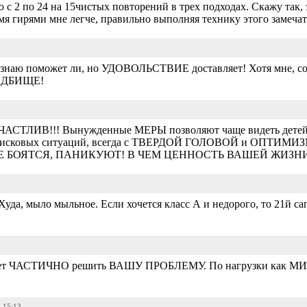
ю с 2 по 24 на 15чистых повторений в трех подходах. Скажу та
мя гирями мне легче, правильно выполняя технику этого замеча
 знаю поможет ли, но УДОВОЛЬСТВИЕ доставляет! Хотя мне, со
КЛАДБИЩЕ!
СТЛИВ!!! Вынужденные МЕРЫ позволяют чаще видеть детей
 рисковых ситуаций, всегда с ТВЕРДОЙ ГОЛОВОЙ и ОПТИМИЗМ
 ВСЕ БОЯТСЯ, ПАНИКУЮТ! В ЧЕМ ЦЕННОСТЬ ВАШЕЙ ЖИЗН
уда, мыло мыльное. Если хочется класс А и недорого, то 21й са
ет ЧАСТИЧНО решить ВАШУ ПРОБЛЕМУ. По нагрузки как 
0 15:13