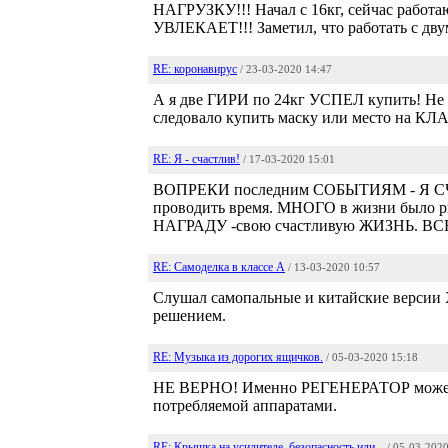
НАГРУЗКУ!!! Начал с 16кг, сейчас работа
УВЛЕКАЕТ!!! Заметил, что работать с дву
RE: коронавирус
/ 23-03-2020 14:47
А я две ГИРИ по 24кг УСПЕЛ купить! Не
следовало купить маску или место на 
RE: Я - счастлив!
/ 17-03-2020 15:01
ВОПРЕКИ последним СОБЫТИЯМ - Я СЧА
проводить время. МНОГО в жизни было
НАГРАДУ -свою счастливую ЖИЗНЬ.
RE: Самоделка в классе А
/ 13-03-2020 10:57
Слушал самопальные и китайские версии Х
решением.
RE: Музыка из дорогих ящичков.
/ 05-03-2020 15:18
НЕ ВЕРНО! Именно РЕГЕНЕРАТОР мож
потребляемой аппаратами.
RE: Крышка на усилителе, безопасность или...
/ 05-03-202