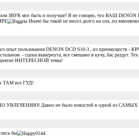
набором ЗВУК мог быть и получше! Я не говорю, что ВАШ DENO
ИРЕ
Иначе бы такой не висел долго на олх..по вменя
 опыт пользования DENON DCD S10-3 , из преимуществ - К
альном - сцена вывернута, все смешано в кучу, бас раздут. Те
однятие ИНТЕРЕСНОЙ темы!
и ТАМ все ГУД!
УВЛЕЧЕНИЮ! Давно не было новостей в одной из САМЫХ
елись бы