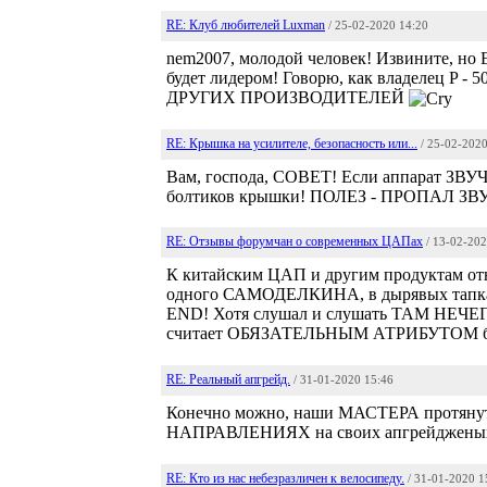
RE: Клуб любителей Luxman
/ 25-02-2020 14:20
nem2007, молодой человек! Извините
будет лидером! Говорю, как владелец P -
ДРУГИХ ПРОИЗВОДИТЕЛЕЙ
RE: Крышка на усилителе, безопасность или...
/ 25-02-202
Вам, господа, СОВЕТ! Если аппарат ЗВУ
болтиков крышки! ПОЛЕЗ - ПРОПАЛ ЗВ
RE: Отзывы форумчан о современных ЦАПах
/ 13-02-20
К китайским ЦАП и другим продуктам отн
одного САМОДЕЛКИНА, в дырявых тапках 
END! Хотя слушал и слушать ТАМ НЕЧЕГО..
считает ОБЯЗАТЕЛЬНЫМ АТРИБУТОМ бахро
RE: Реальный апгрейд.
/ 31-01-2020 15:46
Конечно можно, наши МАСТЕРА протяну
НАПРАВЛЕНИЯХ на своих апгрейдженых
RE: Кто из нас небезразличен к велосипеду.
/ 31-01-2020 1