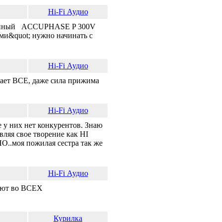
Hi-Fi Аудио
оенный ACCUPHASE P 300V
ами&quot; нужно начинать с
Hi-Fi Аудио
ает ВСЕ, даже сила прижима
Hi-Fi Аудио
у них нет конкурентов. Знаю
яя свое творение как HI
О..моя пожилая сестра так же
Hi-Fi Аудио
ают во ВСЕХ
Курилка