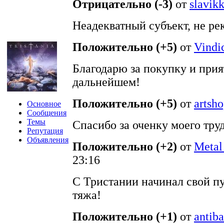
Отрицательно (-3)
от
slavik
Неадекватный субъект, не ре
Положительно (+5)
от
Vindi
Благодарю за покупку и прия
дальнейшем!
Положительно (+5)
от
artsh
Основное
Сообщения
Темы
Спасибо за оченку моего труд
Репутация
Объявления
Положительно (+2)
от
Metal
23:16
С Тристании начинал свой пу
тяжа!
Положительно (+1)
от
antiba