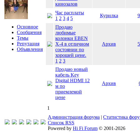
кинозалов
Час расплаты
Курилка
9
1
2
3
4
5
Основное
Продаю
Сообщения
любимые
Темы
колонки EBEN
Репутация
X-4 в отличном
Архив
5
Объявления
состоянии по
хорошей цене.
1
2
3
Продаю новый
кабель Key
Digital HDMI 12
Архив
м по
приемлемой
цене
1
Администрация форума
|
Статистика фор
Список RSS
Powered by
Hi Fi Forum
© 2001-2026