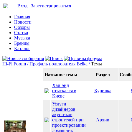
Вход
Зарегистрироваться
Главная
Новости
Обзоры
Статьи
Музыка
Бренды
Каталог
Hi-Fi Forum /
Профиль пользователя Belka /
Темы
Название темы
Раздел
Сооб
Хай-энд
отыскался в
Курилка
Киеве
Услуги
дизайнеров,
акустиков,
строителей при
Архив
проектировании
домашних