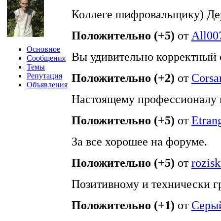
Коллеге шифровальщику) Дер
Положительно (+5)
от
All00
Основное
Вы удивительно корректный 
Сообщения
Темы
Репутация
Положительно (+2)
от
Corsa
Объявления
Настоящему профессионалу в
Положительно (+5)
от
Etran
За все хорошее на форуме.
Положительно (+5)
от
rozis
Позитивному и технически 
Положительно (+1)
от
Серый