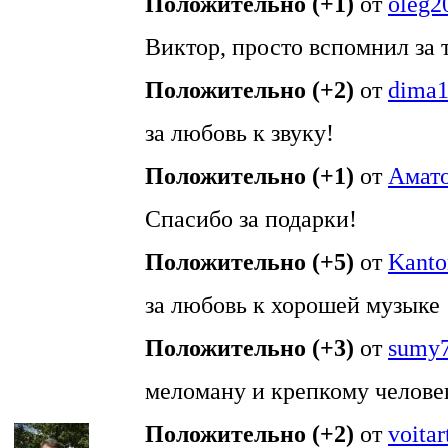
Положительно (+1)
от
oleg2
Виктор, просто вспомнил за т
Положительно (+2)
от
dima
за любовь к звуку!
Положительно (+1)
от
Амат
Спасибо за подарки!
Положительно (+5)
от
Kanto
за любовь к хорошей музыке
Положительно (+3)
от
sumy
меломану и крепкому человек
Положительно (+2)
от
voitar