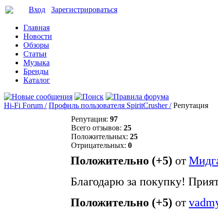
Вход
Зарегистрироваться
Главная
Новости
Обзоры
Статьи
Музыка
Бренды
Каталог
Hi-Fi Forum /
Профиль пользователя SpiritCrusher /
Репутация
Репутация:
97
Всего отзывов:
25
Положительных:
25
Отрицательных:
0
Положительно (+5)
от
Мидг
Благодарю за покупку! Прия
Положительно (+5)
от
vadm