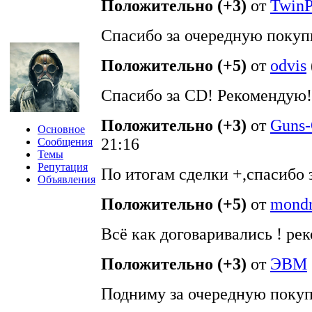
Положительно (+3)
от
TwinP
Спасибо за очередную покуп
Положительно (+5)
от
odvis
Спасибо за CD! Рекомендую!
Положительно (+3)
от
Guns
Основное
21:16
Сообщения
Темы
Репутация
По итогам сделки +,спасибо 
Объявления
Положительно (+5)
от
mondr
Всё как договаривались ! ре
Положительно (+3)
от
ЭВМ
Подниму за очередную покуп