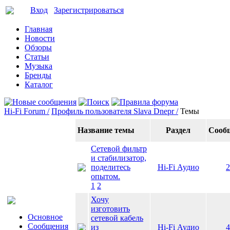
Вход
Зарегистрироваться
Главная
Новости
Обзоры
Статьи
Музыка
Бренды
Каталог
Hi-Fi Forum /
Профиль пользователя Slava Dnepr /
Темы
Название темы
Раздел
Сооб
Сетевой фильтр
и стабилизатор,
поделитесь
Hi-Fi Аудио
2
опытом.
1
2
Хочу
изготовить
Основное
сетевой кабель
Сообщения
из
Hi-Fi Аудио
4