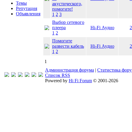
Темы
акустического,
Репутация
помогите!
Объявления
1
2
3
Выбор сетевого
плеера
Hi-Fi Аудио
2
1
2
Помогите
развести кабель
Hi-Fi Аудио
2
1
2
1
Администрация форума
|
Статистика фор
Список RSS
Powered by
Hi Fi Forum
© 2001-2026