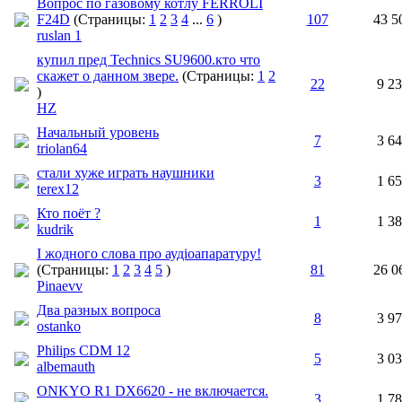
Вопрос по газовому котлу FERROLI
F24D
(Страницы:
1
2
3
4
...
6
)
107
43 5
ruslan 1
купил пред Technics SU9600.кто что
скажет о данном звере.
(Страницы:
1
2
22
9 2
)
HZ
Начальный уровень
7
3 6
triolan64
стали хуже играть наушники
3
1 6
terex12
Кто поёт ?
1
1 3
kudrik
І жодного слова про аудіоапаратуру!
(Страницы:
1
2
3
4
5
)
81
26 0
Pinaevv
Два разных вопроса
8
3 9
ostanko
Philips CDM 12
5
3 0
albemauth
ONKYO R1 DX6620 - не включается.
3
1 7