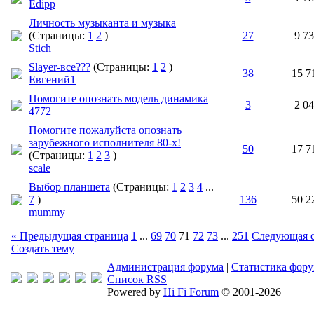
Edipp
Личность музыканта и музыка
(Страницы:
1
2
)
27
9 7
Stich
Slayer-все???
(Страницы:
1
2
)
38
15 7
Евгений1
Помогите опознать модель динамика
3
2 0
4772
Помогите пожалуйста опознать
зарубежного исполнителя 80-х!
50
17 7
(Страницы:
1
2
3
)
scale
Выбор планшета
(Страницы:
1
2
3
4
...
7
)
136
50 2
mummy
« Предыдущая страница
1
...
69
70
71
72
73
...
251
Следующая с
Создать тему
Администрация форума
|
Статистика фор
Список RSS
Powered by
Hi Fi Forum
© 2001-2026