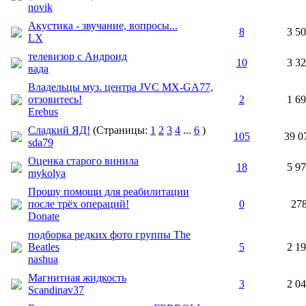
novik
Акустика - звучание, вопросы...
8
3 5
LX
телевизор с Андроид
10
3 3
вада
Владельцы муз. центра JVC MX-GA77,
отзовитесь!
2
1 6
Erebus
Сладкий ЯД!
(Страницы:
1
2
3
4
...
6
)
105
39 0
sda79
Оценка старого винила
18
5 9
mykolya
Прошу помощи для реабилитации
после трёх операций!
0
27
Donate
подборка редких фото группы The
Beatles
5
2 1
nashua
Магнитная жидкость
3
2 0
Scandinav37