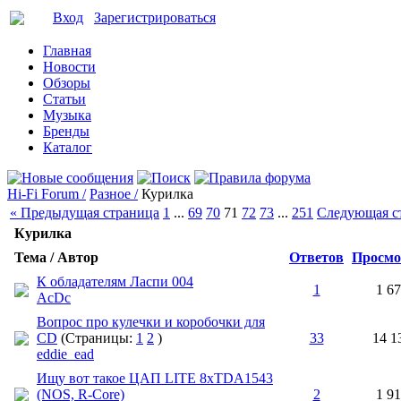
Вход
Зарегистрироваться
Главная
Новости
Обзоры
Статьи
Музыка
Бренды
Каталог
Hi-Fi Forum /
Разное /
Курилка
« Предыдущая страница
1
...
69
70
71
72
73
...
251
Следующая с
Курилка
Тема / Автор
Ответов
Просмо
К обладателям Ласпи 004
1
1 6
AcDc
Вопрос про кулечки и коробочки для
CD
(Страницы:
1
2
)
33
14 1
eddie_ead
Ищу вот такое ЦАП LITE 8xTDA1543
(NOS, R-Core)
2
1 9