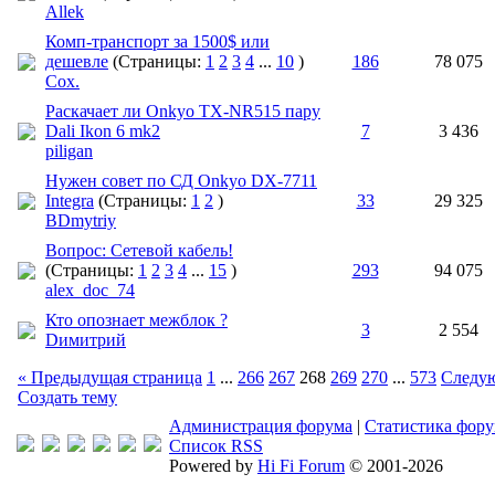
Allek
Комп-транспорт за 1500$ или
дешевле
(Страницы:
1
2
3
4
...
10
)
186
78 075
Cox.
Раскачает ли Onkyo TX-NR515 пару
Dali Ikon 6 mk2
7
3 436
piligan
Нужен совет по СД Onkyo DX-7711
Integra
(Страницы:
1
2
)
33
29 325
BDmytriy
Вопрос: Cетевой кабель!
(Страницы:
1
2
3
4
...
15
)
293
94 075
alex_doc_74
Кто опознает межблок ?
3
2 554
Dимитрий
« Предыдущая страница
1
...
266
267
268
269
270
...
573
Следую
Создать тему
Администрация форума
|
Статистика фор
Список RSS
Powered by
Hi Fi Forum
© 2001-2026