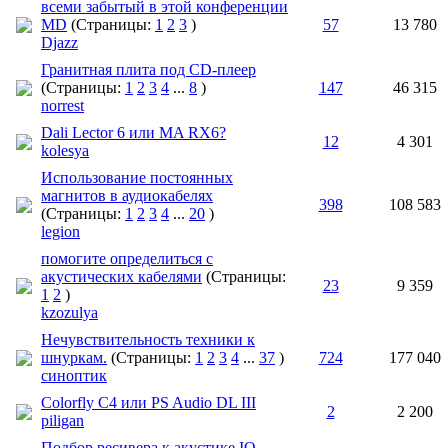
всеми забытый в этой конференции
MD
(Страницы:
1
2
3
)
57
13 780
Djazz
Гранитная плита под CD-плеер
(Страницы:
1
2
3
4
...
8
)
147
46 315
norrest
Dali Lector 6 или MA RX6?
12
4 301
kolesya
Использование постоянных
магнитов в аудиокабелях
398
108 583
(Страницы:
1
2
3
4
...
20
)
legion
помогите определиться с
акустических кабелями
(Страницы:
23
9 359
1
2
)
kzozulya
Нечувствительность техники к
шнуркам.
(Страницы:
1
2
3
4
...
37
)
724
177 040
синоптик
Colorfly C4 или PS Audio DL III
2
2 200
piligan
Подбор ресивера к акустике IQ