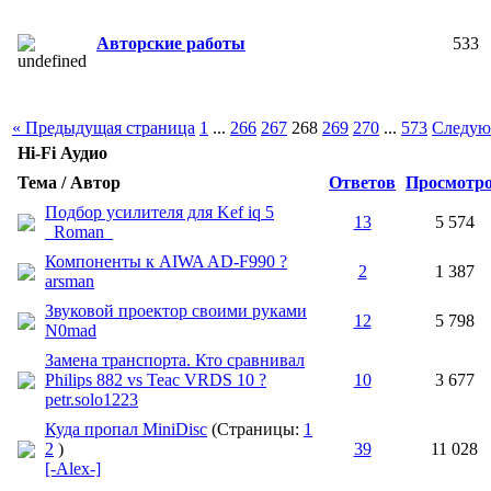
Авторские работы
533
« Предыдущая страница
1
...
266
267
268
269
270
...
573
Следую
Hi-Fi Аудио
Тема / Автор
Ответов
Просмотр
Подбор усилителя для Kef iq 5
13
5 574
_Roman_
Компоненты к AIWA AD-F990 ?
2
1 387
arsman
Звуковой проектор своими руками
12
5 798
N0mad
Замена транспорта. Кто сравнивал
Philips 882 vs Teac VRDS 10 ?
10
3 677
petr.solo1223
Куда пропал MiniDisc
(Страницы:
1
2
)
39
11 028
[-Alex-]