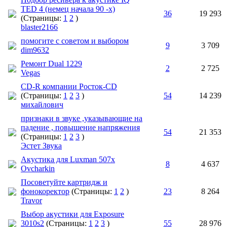
TED 4 (немец начала 90 -х)
36
19 293
(Страницы:
1
2
)
blaster2166
помогите с советом и выбором
9
3 709
dim9632
Ремонт Dual 1229
2
2 725
Vegas
CD-R компании Росток-CD
(Страницы:
1
2
3
)
54
14 239
михайлович
признаки в звуке ,указывающие на
падение , повышение напряжения
54
21 353
(Страницы:
1
2
3
)
Эстет Звука
Акустика для Luxman 507x
8
4 637
Ovcharkin
Посоветуйте картридж и
фонокоректор
(Страницы:
1
2
)
23
8 264
Travor
Выбор акустики для Exposure
3010s2
(Страницы:
1
2
3
)
55
28 976