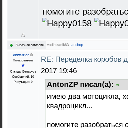
помогите разобрать
vadimkanik63
,
artshop
Выразили согласие:
dbwarrior
RE: Переделка коробов 
Пользователь
2017 19:46
Откуда: Беларусь
Сообщений: 10
Репутация:
0
AntonZP писал(а):
имею два мотоцикла, х
квадроцикл...
помогите разобраться 