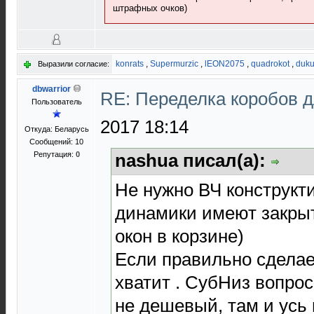
штрафных очков)
konrats
,
Supermurzic
,
lEON2075
,
quadrokot
,
duk
Выразили согласие:
dbwarrior
RE: Переделка коробов 
Пользователь
2017 18:14
Откуда: Беларусь
Сообщений: 10
Репутация:
0
nashua писал(а):
Не нужно ВЧ конструкт
динамики имеют закрыт
окон в корзине)
Если правильно сделае
хватит . СубНиз вопро
не дешевый, там и усь