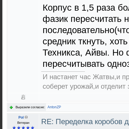
Корпус в 1,5 раза б
фазик пересчитать н
последовательно(что
средник ткнуть, хоть
Техникса, Айвы. Но
пересчитывать одно
И настанет час Жатвы,и п
соберет урожай,и отделит з
AntonZP
Выразили согласие:
Pol
RE: Переделка коробов 
Ветеран