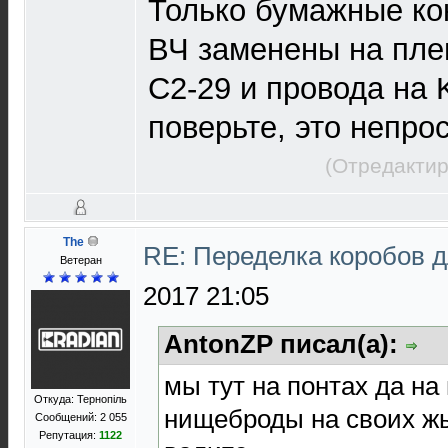
Только бумажные ко
ВЧ заменены на плен
С2-29 и провода на K
поверьте, это непрос
(Отредактир
The
RE: Переделка коробов 
Ветеран
2017 21:05
AntonZP писал(а):
мы тут на понтах да на
Откуда: Тернопіль
нищеброды на своих жы
Сообщений: 2 055
Репутация:
1122