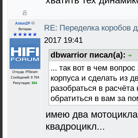
хватить тех динамик
AntonZP
RE: Переделка коробов 
Ветеран
2017 19:41
dbwarrior писал(а):
... так вот в чем вопро
Откуда: Příbram
корпуса и сделать из дв
Сообщений: 8 764
Репутация:
364
разобраться в расчёта
обратиться в вам за по
имею два мотоцикла,
квадроцикл...