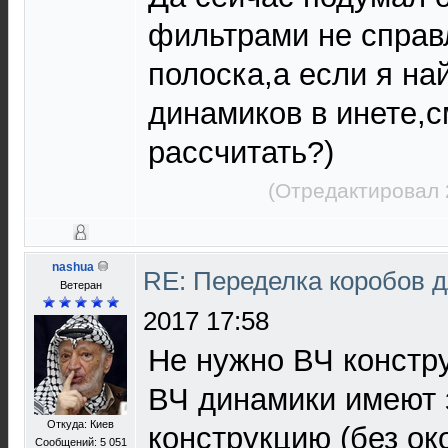
фильтрами не справ
полоска,а если я на
динамиков в инете,
рассчитать?)
(Отредактировал 
nashua
RE: Переделка коробов 
Ветеран
2017 17:58
Не нужно ВЧ констру
ВЧ динамики имеют
Откуда: Киев
конструкцию (без ок
Сообщений: 5 051