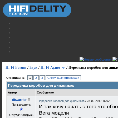
Hi-Fi Forum
/
Звук
/
Hi-Fi Аудио
/
Переделка коробов для дин
Страницы (3):
1
2
3
Следующая страница »
Переделка коробов для динамиков
Автор
Сообщение
dbwarrior
Переделка коробов для динамиков
/
23-02-2017 16:02
Пользователь
И так хочу начать с того что об
Вега модели
Откуда: Беларусь