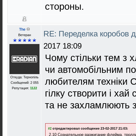
стороны.
The
RE: Переделка коробов 
Ветеран
2017 18:09
Чому стільки тем з 
чи автомобільним п
Откуда: Тернопіль
любителям техніки 
Сообщений: 2 055
Репутация:
1122
гілку створити і хай
та не захламлюють з
#1
отредактировал сообщение 23-02-2017 21:03:
2.10 Сознательное разжигание флейма, тролл