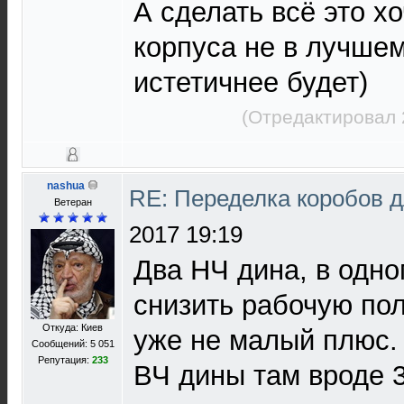
А сделать всё это хо
корпуса не в лучшем
истетичнее будет)
(Отредактировал 
nashua
RE: Переделка коробов 
Ветеран
2017 19:19
Два НЧ дина, в одно
снизить рабочую пол
Откуда: Киев
уже не малый плюс.
Сообщений: 5 051
Репутация:
233
ВЧ дины там вроде 