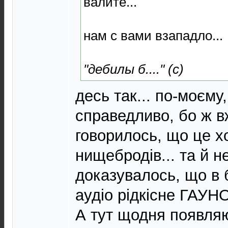
валите...
нам с вами взападло...
"дебилы б...." (с)
десь так... по-моєму
справедливо, бо ж в
говорилось, що це х
нищебродів... та й н
доказувалось, що в 
аудіо рідкісне ГАУНО
А тут щодня появляю