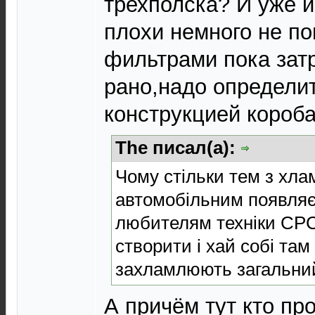
трехполска? И уже 
плохи немного не по
фильтрами пока зат
рано,надо определи
конструкцией короба
The писал(а):
Чому стільки тем з хл
автомобільним появляє
любителям техніки СРС
створити і хай собі там
захламлюють загальний 
А причём тут кто пр