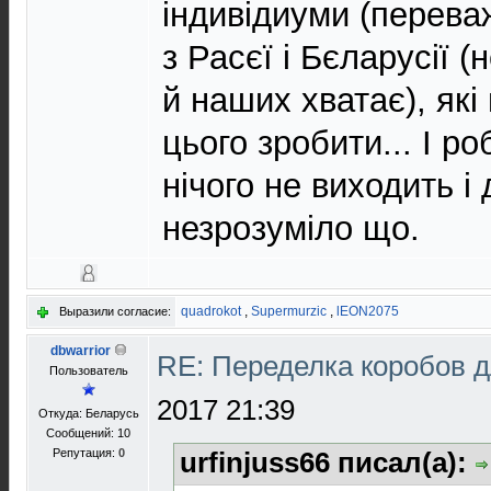
індивідиуми (перева
з Расєї і Бєларусії (
й наших хватає), які
цього зробити... І ро
нічого не виходить і
незрозуміло що.
quadrokot
,
Supermurzic
,
lEON2075
Выразили согласие:
dbwarrior
RE: Переделка коробов 
Пользователь
2017 21:39
Откуда: Беларусь
Сообщений: 10
Репутация:
0
urfinjuss66 писал(а):