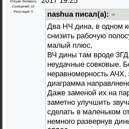
2017 19:25
Откуда: Беларусь
Сообщений: 10
Репутация:
0
nashua писал(а):
Два НЧ дина, в одном к
снизить рабочую полосу
малый плюс.
ВЧ дины там вроде 3ГД
неудачные совковые. 
неравномерность АЧХ, 
диаграмма направлнен
Даже заменой их на па
заметно улучшить звуч
сделать в маленьком о
немного развернув дин