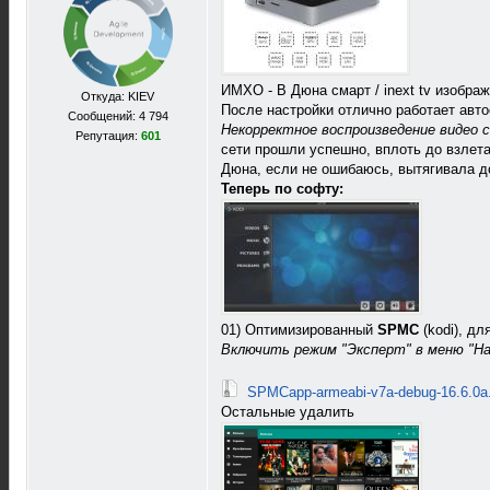
ИМХО - В Дюна смарт / inext tv изобра
Откуда: KIEV
После настройки отлично работает авто
Сообщений: 4 794
Некорректное воспроизведение видео с
Репутация:
601
сети прошли успешно, вплоть до взлет
Дюна, если не ошибаюсь, вытягивала до
Теперь по софту:
01) Оптимизированный
SPMC
(kodi), д
Включить режим "Эксперт" в меню "На
SPMCapp-armeabi-v7a-debug-16.6.0a.
Остальные удалить