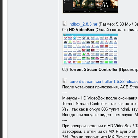
hdbox_2.8.3.rar
(Размер: 5.33 Мб / За
02)
HD VideoBox
(Онлайн каталог филь
03)
Torrent Stream Controller
(Просмотр 
torrent-stream-controller-1.6.22-release
После установки приложения, ACE Stre
----
Минусы - HD VideoBox после окончания 
Torrent Stream Controller - так как по 
Увы, так как в onkyo 606 тупит hdmi, зв
Иногда при запуске видео - нет звука. 
----
При воспроизведении с HD VideoBox / T
автофрем, в отличии от MX Player pro!
ЗЫ. Это не говорит, что MX Player пло