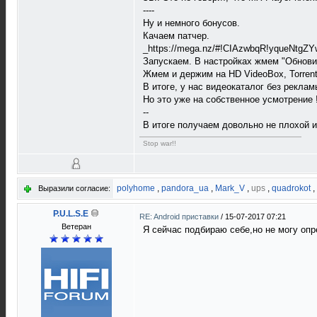
----
Ну и немного бонусов.
Качаем патчер.
_https://mega.nz/#!CIAzwbqR!yqueNt
Запускаем. В настройках жмем "Обнови
Жмем и держим на HD VideoBox, Torrent 
В итоге, у нас видеокаталог без рекла
Но это уже на собственное усмотрение
--
В итоге получаем довольно не плохой 
Stop war!!
polyhome
,
pandora_ua
,
Mark_V
,
ups
,
quadrokot
,
Выразили согласие:
P.U.L.S.E
RE: Android приставки
/
15-07-2017 07:21
Ветеран
Я сейчас подбираю себе,но не могу опр