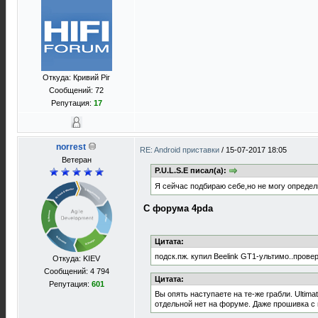
Откуда: Кривий Ріг
Сообщений: 72
Репутация:
17
norrest
RE: Android приставки
/
15-07-2017 18:05
Ветеран
P.U.L.S.E писал(а):
Я сейчас подбираю себе,но не могу определи
С форума 4pda
Цитата:
подск.пж. купил Beelink GT1-ультимо..прове
Откуда: KIEV
Сообщений: 4 794
Цитата:
Репутация:
601
Вы опять наступаете на те-же грабли. Ultim
отдельной нет на форуме. Даже прошивка с в