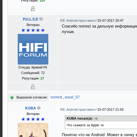
Репутация:
120
P.U.L.S.E
RE: Android приставки
/
15-07-2017 20:47
Ветеран
Спасибо norrest за дельную информаци
лучше.
Откуда: Кривий Ріг
Сообщений: 72
Репутация:
17
norrest
,
wasil_07
Выразили согласие:
KUBA
RE: Android приставки
/
15-07-2017 21:55
Ветеран
KUBA писал(а):
Что скажите за Apple -tv
Понятно что не Android .Может в личку