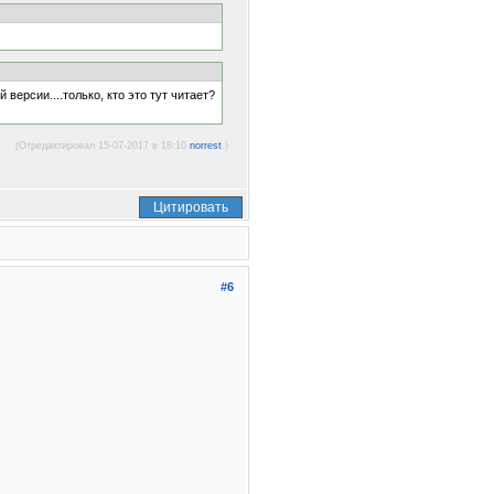
версии....только, кто это тут читает?
(Отредактировал 15-07-2017 в 18:10
norrest
.)
Цитировать
#6