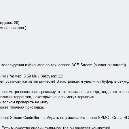
грузок: 29)
мов/сериалов.)
телевидения и фильмов по технологии ACE Stream (аналог bit-torrent)).
.rar
(Размер: 5.59 Мб / Загрузок: 22)
am установится автоматически! В настройках я увеличил буфер в секунд
просмотра показывает рекламу, а так оказалось и тогда, когда поток вн
технологии торрентов, некоторые каналы могут тормозить
ук толком проверить не могу!
Может глючная приставка.
orrent Stream Controller - выбирать по умолчанию плеер SPMC . Он на H
х. Есть множество онлайн фильмов, где он работает конкретно!