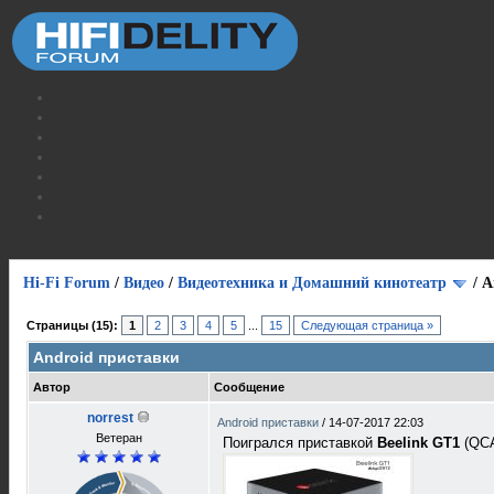
Hi-Fi Forum
/
Видео
/
Видеотехника и Домашний кинотеатр
/
A
Страницы (15):
1
2
3
4
5
...
15
Следующая страница »
Android приставки
Автор
Сообщение
norrest
Android приставки
/
14-07-2017 22:03
Ветеран
Поигрался приставкой
Beelink GT1
(QCA