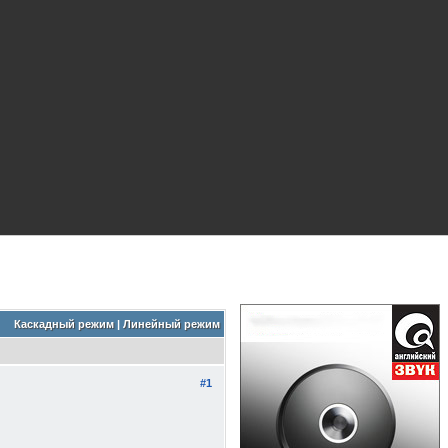
Каскадный режим
|
Линейный режим
#1