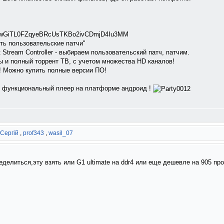
gZYwGiTL0FZqyeBRcUsTKBo2ivCDmjD4Iu3MM
ть пользовательские патчи"
Stream Controller - выбираем пользовательский патч, патчим.
мы и полный торрент ТВ, с учетом множества HD каналов!
 ! Можно купить полные версии ПО!
и функциональный плеер на платформе андроид !
Сергій
,
prof343
,
wasil_07
еделиться,эту взять или G1 ultimate на ddr4 или еще дешевле на 905 пр