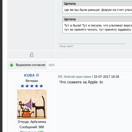
Цитата:
где же вы были раньше..форум на счет ульт
Цитата:
Тут и были! Тут и писали, что ультимат вер
тут не принято читать, тут принято задават
Stop war!!
ups
Выразили согласие:
KUBA
RE: Android приставки
/
15-07-2017 18:28
Ветеран
Что скажите за Apple -tv
Откуда: Арбузинка
Сообщений: 988