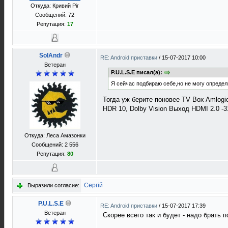
Откуда: Кривий Ріг
Сообщений: 72
Репутация:
17
SolAndr
RE: Android приставки
/
15-07-2017 10:00
Ветеран
P.U.L.S.E писал(а):
Я сейчас подбираю себе,но не могу определи
Тогда уж берите поновее TV Box Amlogi
HDR 10, Dolby Vision Выход HDMI 2.0 -3
Откуда: Леса Амазонки
Сообщений: 2 556
Репутация:
80
Сергій
Выразили согласие:
P.U.L.S.E
RE: Android приставки
/
15-07-2017 17:39
Ветеран
Скорее всего так и будет - надо брать 