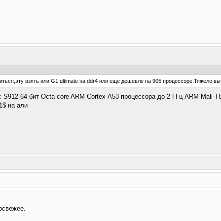
ться,эту взять или G1 ultimate на ddr4 или еще дешевле на 905 процессоре.Тяжело вы
c S912 64 бит Octa core ARM Cortex-A53 процессора до 2 ГГц ARM Mali
1$ на али
посвежее.