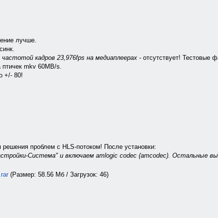
жение лучше.
синк.
 частотой кадров 23,976fps на медиаплеерах
- отсутствует! Тестовые 
а птичек mkv 60MB/s.
 +/- 80!
ля решения проблем с HLS-потоком! После установки:
стройки-Система" и включаем amlogic codec (amcodec). Остальные в
rar
(Размер: 58.56 Мб / Загрузок: 46)