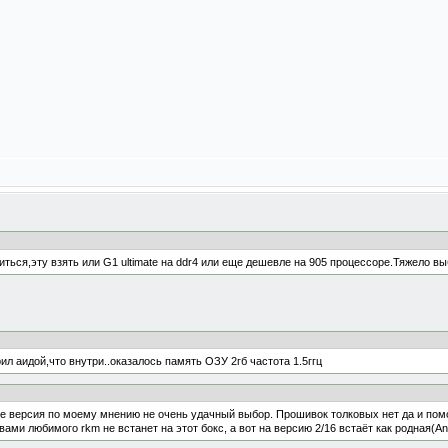
ться,эту взять или G1 ultimate на ddr4 или еще дешевле на 905 процессоре.Тяжело вы
рил аидой,что внутри..оказалось память ОЗУ 2гб частота 1.5ггц
ate версия по моему мнению не очень удачный выбор. Прошивок толковых нет да и пом
ами любимого rkm не встанет на этот бокс, а вот на версию 2/16 встаёт как родная(And