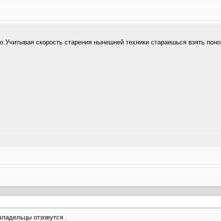
ю.Учитывая скорость старения нынешней техники стараешься взять понов
 владельцы отзовутся .