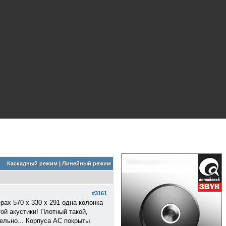
Каскадный режим
|
Линейный режим
#3161
рах 570 х 330 х 291 одна колонка
ой акустики! Плотный такой,
ельно... Корпуса АС покрыты