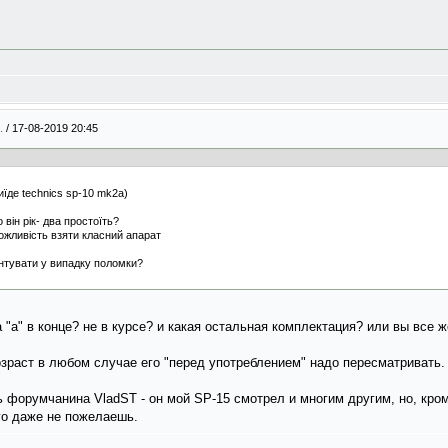
..
/
17-08-2019 20:45
иїде technics sp-10 mk2a)
він рік- два простоїть?
ожливість взяти класний апарат
онтувати у випадку поломки?
а "а" в конце? не в курсе? и какая остальная комплектация? или вы все
озраст в любом случае его "перед употреблением" надо пересматривать
 форумчанина VladST - он мой SP-15 смотрел и многим другим, но, кром
го даже не пожелаешь.