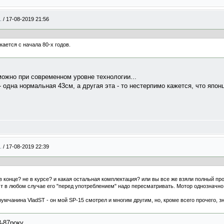
..
/
17-08-2019 21:56
ается с начала 80-х годов.
можно при современном уровне технологии...
 одна нормальная 43см, а другая эта - то нестерпимо кажется, что японц
..
/
17-08-2019 22:39
" в конце? не в курсе? и какая остальная комплектация? или вы все же взяли полный п
ст в любом случае его "перед употреблением" надо пересматривать. Мотор однозначно
мчанина VladST - он мой SP-15 смотрел и многим другим, но, кроме всего прочего, з
3-87року