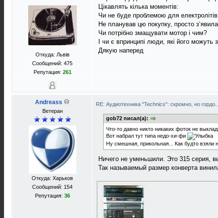
Цікавлять кілька моментів:
Чи не буде проблемою для електролітів,
Не планував цю покупку, просто з‘явил
Чи потрібно змащувати мотор і чим?
І чи є впринципі люди, які його можуть
Дякую наперед
Откуда: Львів
Сообщений: 475
Репутация:
261
Andreass
RE: Аудиотехника "Technics": скромно, но гордо.
Ветеран
gob72 писал(а):
Что-то давно никто никаких фоток не выклад
Вот набрал тут типа недо-хи-фи
Ну смешная, прикольная... Как будто взяли
Ничего не уменьшили. Это 315 серия, в
Так называемый размер конверта винил
Откуда: Харьков
Сообщений: 154
Репутация:
36