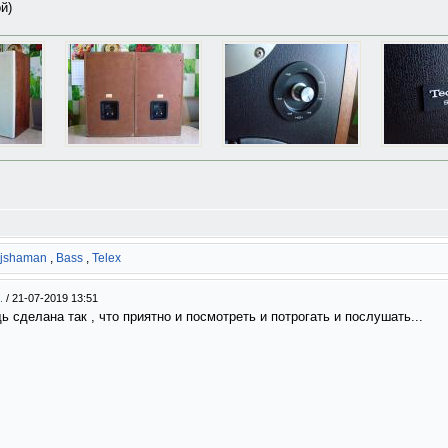
й)
djshaman
,
Bass
,
Telex
..
/
21-07-2019 13:51
ь сделана так , что приятно и посмотреть и потрогать и послушать...