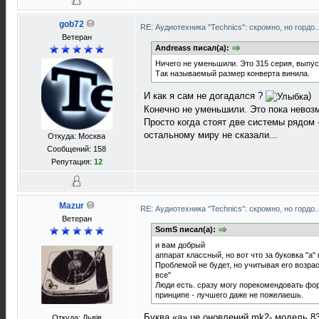
gob72
RE: Аудиотехника "Technics": скромно, но гордо.
Ветеран
Andreass писал(а):
Ничего не уменьшили. Это 315 серия, выпуск
Так называемый размер конверта винила.
И как я сам не догадался ?
)
Конечно не уменьшили. Это пока невоз
Просто когда стоят две системы рядом -
остальному миру не сказали...
Откуда: Москва
Сообщений: 158
Репутация:
12
Mazur
RE: Аудиотехника "Technics": скромно, но гордо.
Ветеран
SomS писал(а):
и вам добрый
аппарат классный, но вот что за буковка "а
Проблемой не будет, но учитывая его возра
все"
Люди есть. сразу могу порекомендовать фору
принципе - лучшего даже не пожелаешь.
Буква «а» це оновлений mk2- модель 8
Откуда: Львів