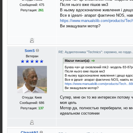
Після нього вже пішов мк3
Сообщений: 475
В ньому вдосконалене живлення і дещ
Репутация:
261
Все в ідеалі- апарат фактично NOS, нав
https://www.manualslib.com/products/Tech
Ви змащували мотор?
SomS
RE: Аудиотехника "Technics": скромно, но гордо.
Ветеран
Mazur писал(а):
Буква «а» це оновлений mk2- модель 83-87р
Після нього вже пішов мк3
В ньому вдосконалене живлення і дещо вдо
Все в ідеалі- апарат фактично NOS, навіть в
https://www.manualslib.com/products/Tech...66
Ви змащували мотор?
Супер, мне он то же интересен потому 
Откуда: Киев
моя цель
Сообщений: 686
Мотор да, полностью переберали, но мн
Репутация:
137
идеальном состоянии
ChuvakN1