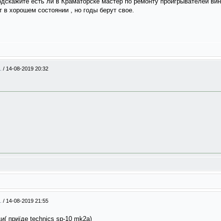
одскажите есть ли в Краматорске мастер по ремонту проигрывателей вин
 в хорошем состоянии , но годы берут свое.
..
/
14-08-2019 20:32
..
/
14-08-2019 21:55
и( приїде technics sp-10 mk2a)