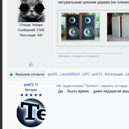
натуральным шпоном дерева (не пленко
Откуда: Хабара
Сообщений: 3 505
Репутация:
449
Слушать, слушать и слушать!
Igor65
,
Lexx200010
,
UFO
,
gob72
,
Котельщик
,
c
Выразили согласие:
gob72
RE: Аудиотехника "Technics": скромно, но гордо.
Ветеран
Да... Было время....даже недорогая вещ