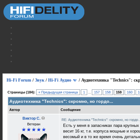
Hi-Fi Forum
/
Звук
/
Hi-Fi Аудио
/
Аудиотехника "Technics": скр
Страницы (184):
« Предыдущая страница
1
...
157
158
159
160
1
Аудиотехника "Technics": скромно, но гордо...
Автор
Сообщение
Виктор С.
RE: Аудиотехника "Technics": скромно, но гордо.
Ветеран
Есть у меня в запасниках пара крупных
весит 16 кг, т.е. корпуса мощные и хо
весомый и в то же время очень детальн