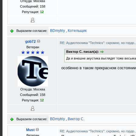
Откуда: Москва
Сообщений: 158
Репутация:
12
BDmytriy
,
Котельщик
Выразили согласие:
gob72
RE: Аудиотехника "Technics": скромно, но гордо.
Ветеран
Виктор С. писал(а):
Да и внешне акустика выглядят тоже весьма 
особенно в таком прекрасном состояни
Откуда: Москва
Сообщений: 158
Репутация:
12
BDmytriy
,
Виктор С.
Выразили согласие:
Must
RE: Аудиотехника "Technics": скромно, но гордо.
Ветеран