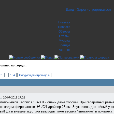
Вход
Зарегистрироваться
Главная
Новости
Обзоры
Статьи
Музыка
Бренды
Каталог
омно, но гордо...
61
...
184
Следующая страница »
..
/
20-07-2019 17:02
 полочников Technics SB-301 - очень даже хороши! При габаритных разме
рошо задемпфированные. НЧ/СЧ драйвер 25 см. Звук очень достойный у эт
ый! Да и внешне акустика выглядят тоже весьма "винтажно" и привлекат