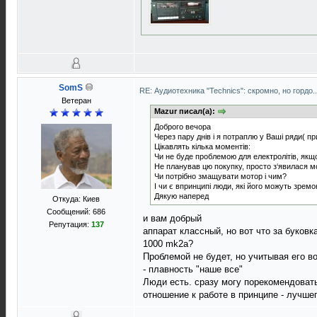
SomS
RE: Аудиотехника "Technics": скромно, но гордо.
Ветеран
Mazur писал(а):
Доброго вечора
Через пару днів і я потраплю у Ваші ряди( пр
Цікавлять кілька моментів:
Чи не буде проблемою для електролітів, якщо 
Не планував цю покупку, просто з‘явилася м
Чи потрібно змащувати мотор і чим?
І чи є впринципі люди, які його можуть зрем
Дякую наперед
Откуда: Киев
Сообщений: 686
и вам добрый
Репутация:
137
аппарат классный, но вот что за буковк
1000 mk2a?
Проблемой не будет, но учитывая его в
- плавность "наше все"
Люди есть. сразу могу порекомендовать
отношение к работе в принципе - лучше