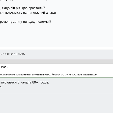
 якщо він рік- два простоїть?
ася можливість взяти класний апарат
 зремонтувати у випадку поломки?
..
/
17-08-2019 15:45
ывал...
 нормальные компоненты и уменьшили.. Кнопочки, ручечки...все маленькое.
ыпускается с начала 80-х годов.
а.