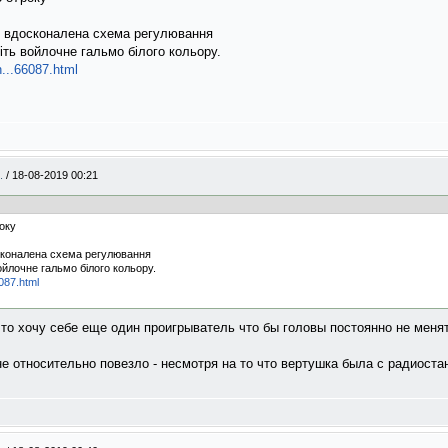
о вдосконалена схема регулювання
іть войлочне гальмо білого кольору.
...66087.html
..
/
18-08-2019 00:21
оку
сконалена схема регулювання
ойлочне гальмо білого кольору.
087.html
что хочу себе еще один проигрыватель что бы головы постоянно не мен
е относительно повезло - несмотря на то что вертушка была с радиостан