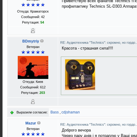
Приветствую всех фанатов Technics !П
профилактику Technics SL-D303.Аппарат
Откуда: Краматорск
Сообщений: 42
Репутация:
54
BDmytriy
RE: Аудиотехника "Technics": скромно, но гордо.
Ветеран
Красота - страшная сила!!!!
Откуда: Киев
Сообщений: 612
Репутация:
203
Bass
,
cdjshaman
Выразили согласие:
Mazur
RE: Аудиотехника "Technics": скромно, но гордо.
Ветеран
Доброго вечора
Через пару днів і я потраплю у Ваші ряд