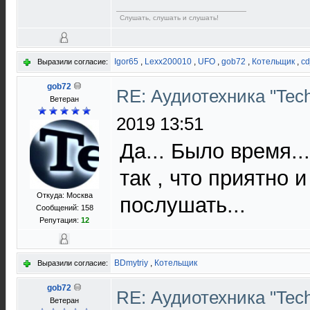
Слушать, слушать и слушать!
Igor65
,
Lexx200010
,
UFO
,
gob72
,
Котельщик
,
c
Выразили согласие:
gob72
RE: Аудиотехника "Techn
Ветеран
2019 13:51
Да... Было время.
так , что приятно 
Откуда: Москва
послушать...
Сообщений: 158
Репутация:
12
BDmytriy
,
Котельщик
Выразили согласие:
gob72
RE: Аудиотехника "Techn
Ветеран