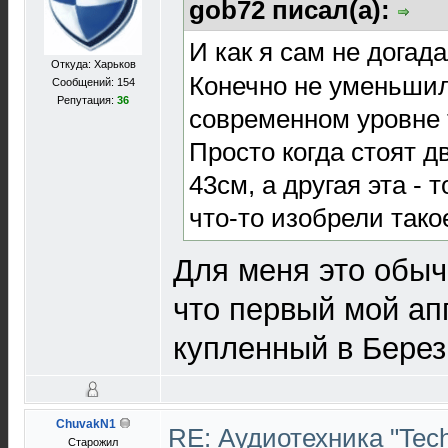
gob72 писал(а):
И как я сам не догад
Откуда: Харьков
Конечно не уменьшил
Сообщений: 154
Репутация:
36
современном уровне т
Просто когда стоят 
43см, а другая эта -
что-то изобрели тако
Для меня это обыч
что первый мой ап
купленный в Березк
ChuvakN1
RE: Аудиотехника "Techn
Старожил