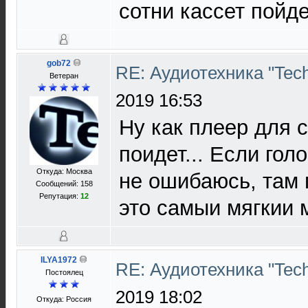
сотни кассет пойде
gob72
RE: Аудиотехника "Techn
Ветеран
2019 16:53
Ну как плеер для 
поидет... Если гол
Откуда: Москва
не ошибаюсь, там 
Сообщений: 158
Репутация:
12
это самыи мягкии м
ILYA1972
RE: Аудиотехника "Techn
Постоялец
2019 18:02
Откуда: Россия