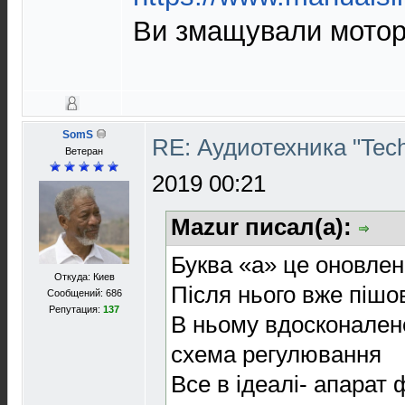
Ви змащували мото
SomS
RE: Аудиотехника "Techn
Ветеран
2019 00:21
Mazur писал(а):
Буква «а» це оновле
Откуда: Киев
Після нього вже пішо
Сообщений: 686
Репутация:
137
В ньому вдосконален
схема регулювання
Все в ідеалі- апарат