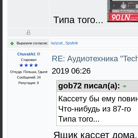
Типа того...
lazycat
,
Sputnik
Выразили согласие:
ChuvakN1
RE: Аудиотехника "Techn
Старожил
2019 06:26
Откуда: Польша, Гдыня
Сообщений: 24
Репутация:
0
gob72 писал(а):
Кассету бы ему повин
Что-нибудь из 87-го
Типа того...
Ящик кассет дома, 