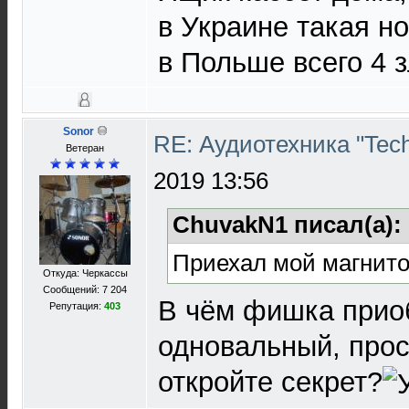
в Украине такая но
в Польше всего 4 з
Sonor
RE: Аудиотехника "Techn
Ветеран
2019 13:56
ChuvakN1 писал(а):
Приехал мой магнито
Откуда: Черкассы
Сообщений: 7 204
В чём фишка приоб
Репутация:
403
одновальный, прос
откройте секрет?