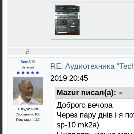
SomS
RE: Аудиотехника "Techn
Ветеран
2019 20:45
Mazur писал(а):
Доброго вечора
Откуда: Киев
Через пару днів і я п
Сообщений: 686
Репутация:
137
sp-10 mk2a)