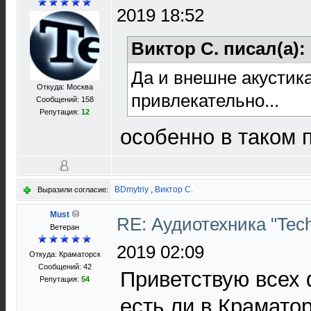
2019 18:52
Виктор С. писал(а):
Да и внешне акустик
Откуда: Москва
привлекательно...
Сообщений: 158
Репутация:
12
особенно в таком 
BDmytriy
,
Виктор С.
Выразили согласие:
Must
RE: Аудиотехника "Techn
Ветеран
2019 02:09
Откуда: Краматорск
Сообщений: 42
Приветствую всех 
Репутация:
54
есть ли в Крамато