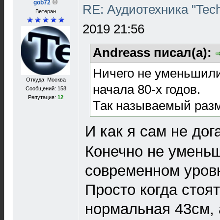
gob72
RE: Аудиотехника "Techn
Ветеран
2019 21:56
Andreass писал(а):
Ничего не уменьшили
Откуда: Москва
начала 80-х годов.
Сообщений: 158
Репутация:
12
Так называемый разм
И как я сам не до
Конечно не уменьш
современном уровн
Просто когда стоя
нормальная 43см, а