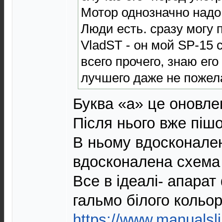
Мотор однозначно надо 
Люди есть. сразу могу
VladST - он мой SP-15 
всего прочего, знаю ег
лучшего даже не пожел
Буква «а» це оновле
Після нього вже піш
В ньому вдосконале
вдосконалена схема
Все в ідеалі- апара
гальмо білого кольор
https://www.manualsl