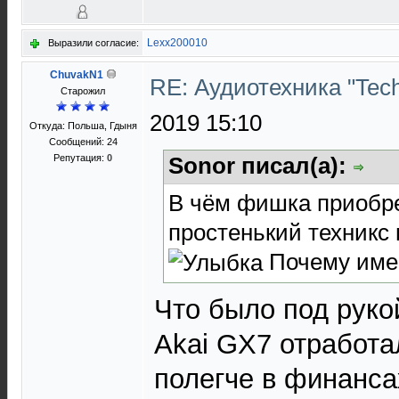
Lexx200010
Выразили согласие:
ChuvakN1
RE: Аудиотехника "Techn
Старожил
2019 15:10
Откуда: Польша, Гдыня
Сообщений: 24
Репутация:
0
Sonor писал(а):
В чём фишка приобре
простенький техникс 
Почему име
Что было под рукой
Akai GX7 отработал
полегче в финанса