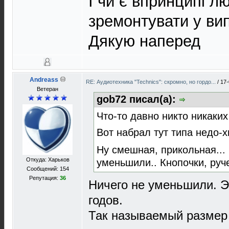
І чи є впринципі л
зремонтувати у ви
Дякую наперед
Andreass
RE: Аудиотехника "Technics": скромно, но гордо...
/
17-
Ветеран
gob72 писал(а):
Что-то давно никто никаких
Вот набрал тут типа недо-
Ну смешная, прикольная...
Откуда: Харьков
уменьшили.. Кнопочки, руче
Сообщений: 154
Репутация:
36
Ничего не уменьшили. Эт
годов.
Так называемый размер 