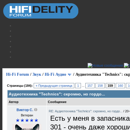
Hi-Fi Forum
/
Звук
/
Hi-Fi Аудио
/
Аудиотехника "Technics": скр
Страницы (184):
« Предыдущая страница
1
...
157
158
159
160
1
Аудиотехника "Technics": скромно, но гордо...
Автор
Сообщение
Виктор С.
RE: Аудиотехника "Technics": скромно, но гордо...
/
20-
Ветеран
Есть у меня в запасника
301 - очень даже хороши