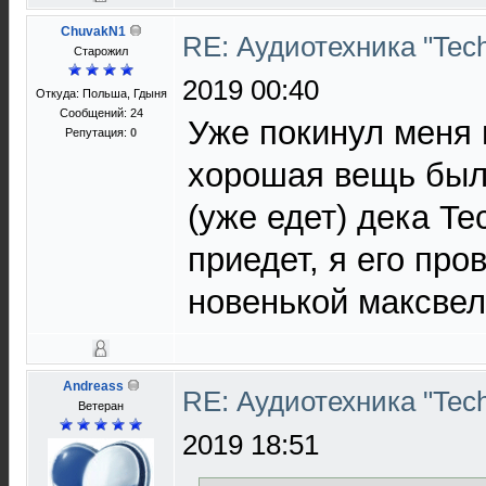
ChuvakN1
RE: Аудиотехника "Techn
Старожил
2019 00:40
Откуда: Польша, Гдыня
Сообщений: 24
Уже покинул меня 
Репутация:
0
хорошая вещь была
(уже едет) дека Te
приедет, я его пр
новенькой максвел
Andreass
RE: Аудиотехника "Techn
Ветеран
2019 18:51