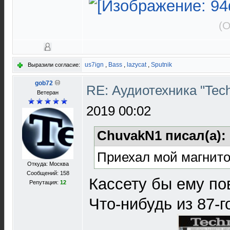
(О
us7ign
,
Bass
,
lazycat
,
Sputnik
Выразили согласие:
gob72
RE: Аудиотехника "Techn
Ветеран
2019 00:02
ChuvakN1 писал(а):
Приехал мой магнит
Откуда: Москва
Сообщений: 158
Кассету бы ему по
Репутация:
12
Что-нибудь из 87-г