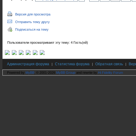
Версия для просмотра
Отправить тему другу
Подписаться на тему
Пользователи просматривают эту тему: 4 Гость(ей)
Администрация форума
Статистика форума
Обратная связь
Вер
|
|
|
Powered by
MyBB
, © 2001-2026
MyBB Group
and rewrite by
Hi Fidelity Forum