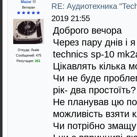
Mazur
RE: Аудиотехника "Techn
Ветеран
2019 21:55
Доброго вечора
Через пару днів і 
Откуда: Львів
technics sp-10 mk2
Сообщений: 475
Репутация:
261
Цікавлять кілька м
Чи не буде проблем
рік- два простоїть?
Не планував цю по
можливість взяти 
Чи потрібно змащу