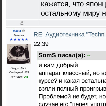
кажется, что японц
остальному миру не
Mazur
RE: Аудиотехника "Technic
Ветеран
22:39
SomS писал(а):
и вам добрый
Откуда: Львів
аппарат классный, но во
Сообщений: 475
Репутация:
261
курсе? и какая остальн
взяли полный проигрыв
Проблемой не будет, но
случае его "перед упот