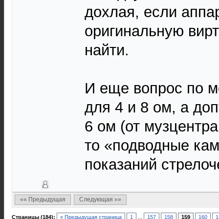
дохлая, если аппар
оригинальную вир
найти.
И еще вопрос по 
для 4 и 8 ом, а до
6 ом (от музцентра
то «подводные кам
показаний стрелоче
«« Предыдущая
Следующая »»
Страницы (184):
« Предыдущая страница
1
...
157
158
159
160
1