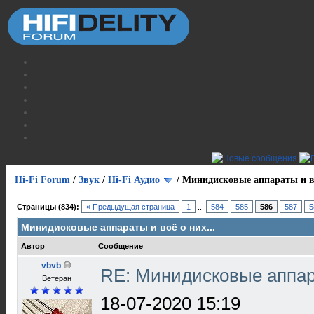
Hi-Fi Forum
/
Звук
/
Hi-Fi Аудио
/
Минидисковые аппараты и вс
Страницы (834):
« Предыдущая страница
1
...
584
585
586
587
5
Минидисковые аппараты и всё о них...
Автор
Сообщение
vbvb
RE: Минидисковые аппара
Ветеран
18-07-2020 15:19