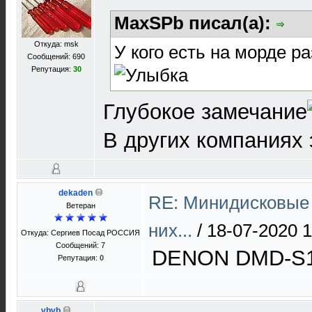
MaxSPb писал(а):
Откуда: msk
У кого есть на морде ра
Сообщений: 690
Репутация:
30
Глубокое замечание
В других компаниях 
dekaden
RE: Минидисковые 
Ветеран
них...
/
18-07-2020 1
Откуда: Cергиев Посад РОССИЯ
Сообщений: 7
DENON DMD-S1
Репутация:
0
vbvb