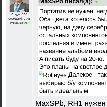
MaxSPb писал(а):
Портатив не нужен, нег
Откуда: СПб
Оба цвета хотелось бы
Сообщений: 2 703
Репутация:
217
черную, на дачу серебр
остальных компонентов.
последняя и имеет разъ
название альбома ввод
А писать буду на 20-ю.
Это планы на светлое 
Далекое - так
выбираю б/у компонент
быть идеальным.
MaxSPb, RH1 нужен 