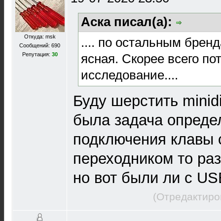
Аска писал(а):
Откуда: msk
.... по остальным брен
Сообщений: 690
ясная. Скорее всего по
Репутация:
30
исследование....
Буду шерстить minid
была задача опреде
подключения клавы 
переходником то раз
но вот были ли с US
(Отредактиро