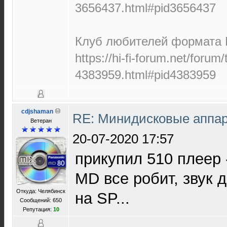
3656437.html#pid3656437
Клуб любителей формата M
https://hi-fi-forum.net/forum
4383959.html#pid4383959
cdjshaman
RE: Минидисковые аппара
Ветеран
20-07-2020 17:57
прикупил 510 плеер -
MD все робит, звук 
Откуда: Челябинск
на SP...
Сообщений: 650
Репутация:
10