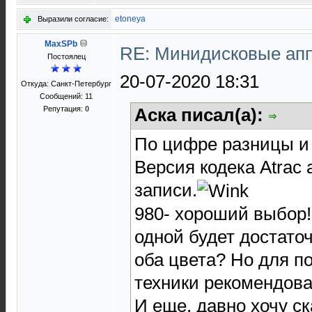
etoneya
Выразили согласие:
MaxSPb
RE: Минидисковые аппа
Постоялец
20-07-2020 18:31
Откуда: Санкт-Петербург
Сообщений: 11
Репутация:
0
Аска писал(а):
По цифре разницы и 
Версия кодека Atrac 
записи.
980- хороший выбор!
одной будет достато
оба цвета? Но для п
техники рекомендов
И еще, давно хочу ск