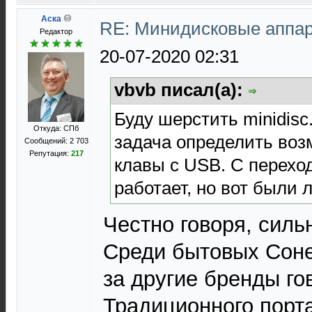
Аска
RE: Минидисковые аппара
Редактор
20-07-2020 02:31
vbvb писал(а):
Буду шерстить minidisc
Откуда: СПб
задача определить во
Сообщений: 2 703
Репутация:
217
клавы с USB. С перехо
работает, но вот были 
Честно говоря, силь
Среди бытовых Соне
за другие бренды го
Традиционного порт