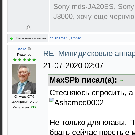
Sony mds-JA20ES, Sony
J3000, хочу еще черную
cdjshaman
,
amper
Выразили согласие:
Аска
RE: Минидисковые аппара
Редактор
21-07-2020 02:07
MaxSPb писал(а):
Стесняюсь спросить, а 
Откуда: СПб
Сообщений: 2 703
Репутация:
217
Не только для клавы. 
брать сейчас простые м