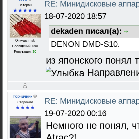
RE: Минидисковые аппара
Ветеран
18-07-2020 18:57
dekaden писал(а):
Откуда: msk
DENON DMD-S10.
Сообщений: 690
Репутация:
30
из японского понял 
Направлени
Горчичник
RE: Минидисковые аппара
Старожил
19-07-2020 00:16
Немного не понял, ч
Atrac?!