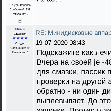
Откуда: Израиль
Сообщений: 239
Репутация:
0
4ibra
RE: Минидисковые аппара
Старожил
19-07-2020 08:43
Откуда:
Сообщений: 29
Подскажите как леч
Репутация:
0
Вчера на своей je -
для смазки, пассик 
проверки на другой 
обратно - ни один ди
выплевывает. До это
запинки. Протер гла