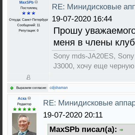
MaxSPb
RE: Минидисковые аппа
Постоялец
19-07-2020 16:44
Откуда: Санкт-Петербург
Сообщений: 11
Прошу уважаемого
Репутация:
0
меня в члены клу
Sony mds-JA20ES, Sony
J3000, хочу еще черную
cdjshaman
Выразили согласие:
Аска
RE: Минидисковые аппара
Редактор
19-07-2020 20:11
MaxSPb писал(а):