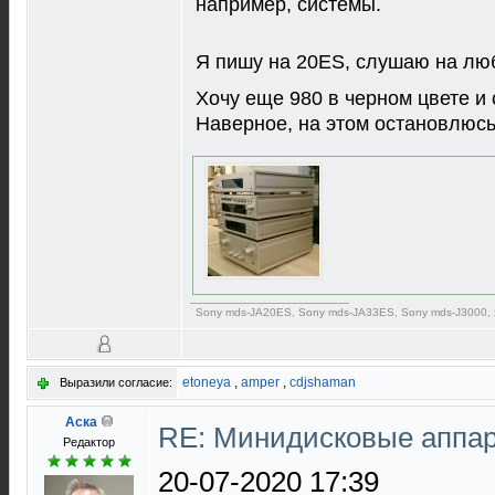
например, системы.
Я пишу на 20ES, слушаю на люб
Хочу еще 980 в черном цвете и 
Наверное, на этом остановлюсь
Sony mds-JA20ES, Sony mds-JA33ES, Sony mds-J3000,
etoneya
,
amper
,
cdjshaman
Выразили согласие:
Аска
RE: Минидисковые аппара
Редактор
20-07-2020 17:39