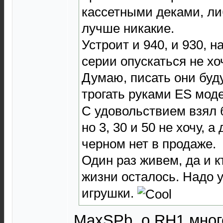
кассетными деками, ли
лучше никакие.
Устроит и 940, и 930, 
серии опускаться не хо
Думаю, писать они буду
трогать руками ES мод
С удовольствием взял 
но 3, 30 и 50 не хочу, а
черном нет в продаже.
Один раз живем, да и кт
жизни осталось. Надо у
игрушки.
MaxSPb, о RH1 мног