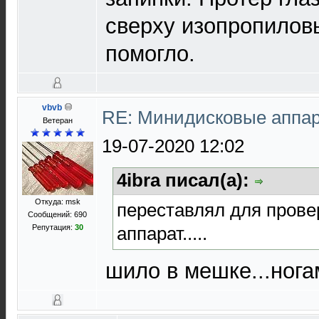
сверху изопропилов
помогло.
vbvb
RE: Минидисковые аппара
Ветеран
19-07-2020 12:02
4ibra писал(а):
Откуда: msk
переставлял для прове
Сообщений: 690
аппарат.....
Репутация:
30
шило в мешке...нога