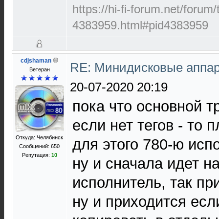
https://hi-fi-forum.net/forum
4383959.html#pid4383959
cdjshaman
RE: Минидисковые аппара
Ветеран
20-07-2020 20:19
пока что основной т
если нет тегов - то 
Откуда: Челябинск
для этого 780-ю исп
Сообщений: 650
Репутация:
10
ну и сначала идет н
исполнитель, так пр
ну и приходится есл