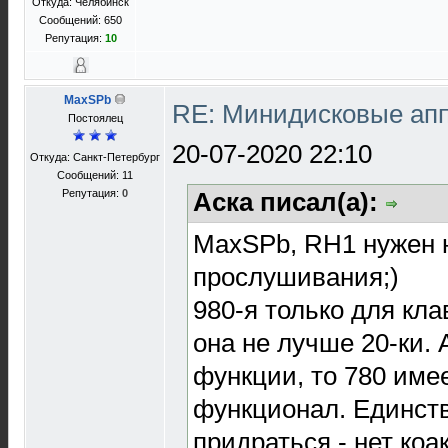
Откуда: Челябинск
Сообщений: 650
Репутация:
10
MaxSPb
RE: Минидисковые аппа
Постоялец
20-07-2020 22:10
Откуда: Санкт-Петербург
Сообщений: 11
Репутация:
0
Аска писал(а):
MaxSPb, RH1 нужен 
прослушивания;)
980-я только для кл
она не лучше 20-ки. 
функции, то 780 имее
функционал. Единств
придраться - нет коа