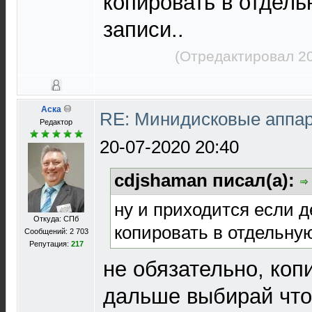
копировать в отдель
записи..
(Отредактировал 20
Аска
RE: Минидисковые аппара
Редактор
20-07-2020 20:40
cdjshaman писал(а):
ну и приходится если д
Откуда: СПб
копировать в отдельную
Сообщений: 2 703
Репутация:
217
не обязательно, коп
дальше выбирай что