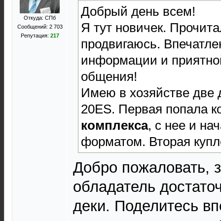
Добрый день всем!
Откуда: СПб
Я тут новичек. Прочита
Сообщений: 2 703
Репутация:
217
продвигаюсь. Впечатле
информации и приятно
общения!
Имею в хозяйстве две д
20ES. Первая попала к
комплекса
, с нее и на
форматом. Вторая купл
Добро пожаловать, з
обладатель достаточ
деки. Поделитесь вп