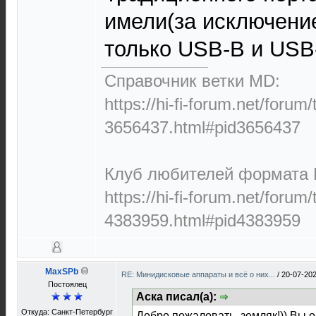
имели(за исключение
только USB-B и USB-
Справочник ветки MD:
https://hi-fi-forum.net/forum
3656437.html#pid3656437
Клуб любителей формата M
https://hi-fi-forum.net/forum
4383959.html#pid4383959
MaxSPb
RE: Минидисковые аппараты и всё о них...
/
20-07-202
Постоялец
Аска писал(а):
Откуда: Санкт-Петербург
Добро пожаловать, земляк!)) Вы 