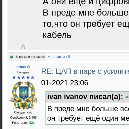
А они ещё и цифров
В преде мне больше 
то,что он требует 
кабель
Константин В
Выразили согласие:
urdos
RE: ЦАП в паре с усили
Ветеран
01-2021 23:06
ivan ivanov писал(а):
В преде мне больше все
Откуда: Kyiv
он требует ещё один м
Сообщений: 2 468
Репутация:
522