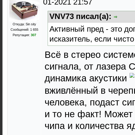
01-2021 21:57
VNV73 писал(а):
Откуда: Sin sity
Активный пред - это д
Сообщений: 1 655
Репутация:
307
исказитель, если чисто
Всё в стерео систем
сигнала, от лазера 
динамика акустики
вживлённый в череп
человека, подаст си
и то не факт! Может
чипа и количества я