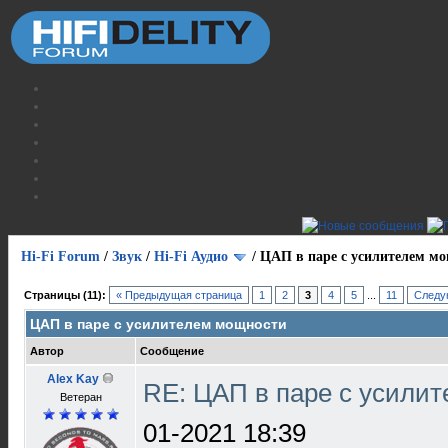
Hi-Fi Forum
/
Звук
/
Hi-Fi Аудио
/
ЦАП в паре с усилителем м
Страницы (11):
« Предыдущая страница
1
2
3
4
5
...
11
Следу
ЦАП в паре с усилителем мощности
Автор
Сообщение
Alex Kay
RE: ЦАП в паре с усили
Ветеран
01-2021 18:39