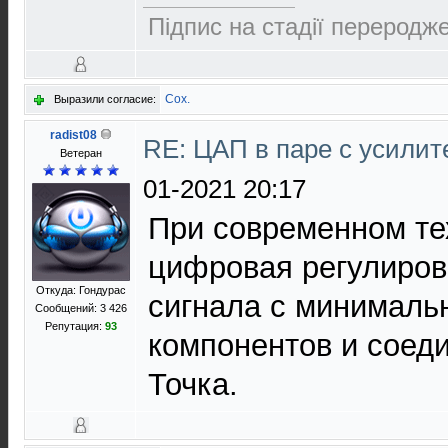
Підпис на стадії переродже
Cox.
Выразили согласие:
radist08
RE: ЦАП в паре с усили
Ветеран
01-2021 20:17
При современном те
цифровая регулировк
Откуда: Гондурас
сигнала с минималь
Сообщений: 3 426
Репутация:
93
компонентов и соед
Точка.