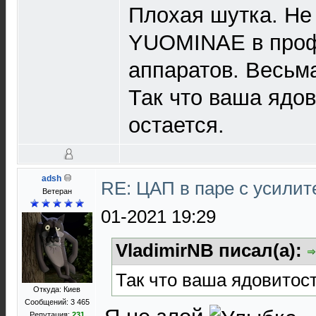
Плохая шутка. Не
YUOMINAE в профи
аппаратов. Весьм
Так что ваша ядов
остается.
adsh
RE: ЦАП в паре с усили
Ветеран
01-2021 19:29
VladimirNB писал(а):
Так что ваша ядовитост
Откуда: Киев
Сообщений: 3 465
Репутация:
231