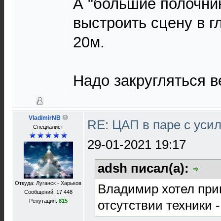
А "большие полочник
выстроить сцену в г
20м.
Надо закругляться ве
VladimirNB
RE: ЦАП в паре с ус
Специалист
29-01-2021 19:17
adsh писал(а):
Откуда: Луганск - Харьков
Владимир хотел при
Сообщений: 17 448
отсутствии техники 
Репутация:
815