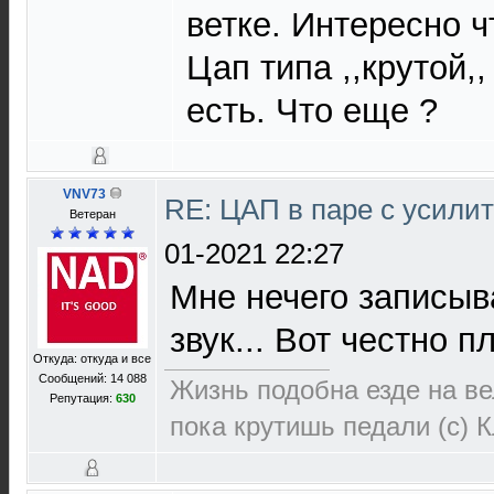
ветке. Интересно ч
Цап типа ,,крутой,
есть. Что еще ?
VNV73
RE: ЦАП в паре с усил
Ветеран
01-2021 22:27
Мне нечего записыв
звук... Вот честно п
Откуда: откуда и все
Сообщений: 14 088
Жизнь подобна езде на ве
Репутация:
630
пока крутишь педали (с) 