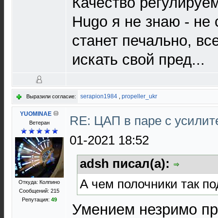
Качество регулируе
Hugo я не знаю - не
станет печально, вс
искать свой пред...
serapion1984
,
propeller_ukr
Выразили согласие:
YUOMINAE
RE: ЦАП в паре с усили
Ветеран
01-2021 18:52
adsh писал(а):
А чем полочники так по
Откуда: Колпино
Сообщений: 215
Репутация:
49
Умением незримо пр