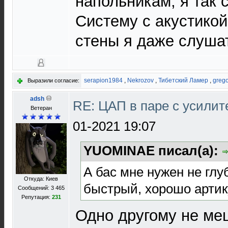
напольникам, я так 
Систему с акустикой
стены я даже слушат
serapion1984
,
Nekrozov
,
Тибетский Ламер
,
grego
Выразили согласие:
adsh
RE: ЦАП в паре с усили
Ветеран
01-2021 19:07
YUOMINAE писал(а):
А бас мне нужен не глу
Откуда: Киев
быстрый, хорошо арти
Сообщений: 3 465
Репутация:
231
Одно другому не ме