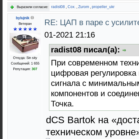
radist08
,
Cox.
,
Zurom
,
propeller_ukr
Выразили согласие:
bylujnik
RE: ЦАП в паре с усили
Ветеран
01-2021 21:16
radist08 писал(а):
Откуда: Sin sity
При современном техни
Сообщений: 1 655
Репутация:
307
цифровая регулировка 
сигнала с минимальны
компонентов и соедине
Точка.
dCS Bartok на «дос
техническом уровне