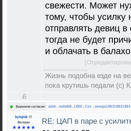
свежести. Может ну
тому, чтобы усилку 
отправлять девиц в 
тогда не будет прич
и облачать в балахо
(Отредактирова
Жизнь подобна езде на ве
пока крутишь педали (с) 
adsh
,
radist08
,
t.800
,
Cox.
,
serega198319831983
Выразили согласие:
bylujnik
RE: ЦАП в паре с усили
Ветеран