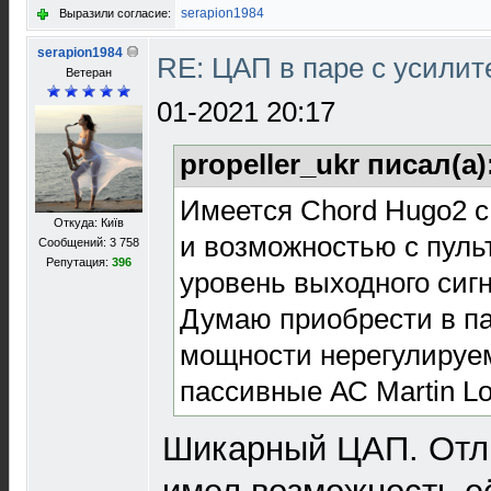
serapion1984
Выразили согласие:
serapion1984
RE: ЦАП в паре с усили
Ветеран
01-2021 20:17
propeller_ukr писал(а)
Имеется Chord Hugo2 
Откуда: Київ
и возможностью с пуль
Сообщений: 3 758
Репутация:
396
уровень выходного сиг
Думаю приобрести в па
мощности нерегулируем
пассивные АС Martin Lo
Шикарный ЦАП. Отли