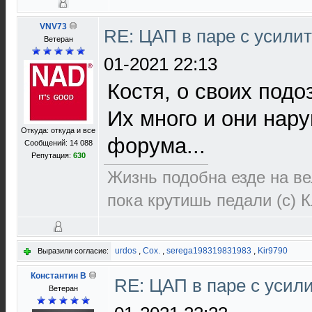
VNV73
RE: ЦАП в паре с усил
Ветеран
01-2021 22:13
Костя, о своих подо
Их много и они нар
Откуда: откуда и все
форума...
Сообщений: 14 088
Репутация:
630
Жизнь подобна езде на ве
пока крутишь педали (с) 
urdos
,
Cox.
,
serega198319831983
,
Kir9790
Выразили согласие:
Константин В
RE: ЦАП в паре с уси
Ветеран