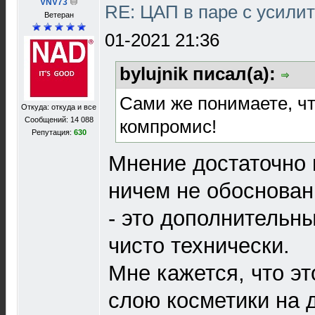
VNV73
RE: ЦАП в паре с усил
Ветеран
01-2021 21:36
bylujnik писал(а):
Сами же понимаете, чт
Откуда: откуда и все
Сообщений: 14 088
компромис!
Репутация:
630
Мнение достаточно 
ничем не обоснован
- это дополнительны
чисто технически.
Мне кажется, что эт
слою косметики на 