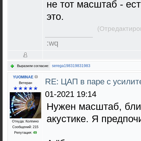
не тот масштаб - ес
это.
(Отредактиро
:wq
serega198319831983
Выразили согласие:
YUOMINAE
RE: ЦАП в паре с усили
Ветеран
01-2021 19:14
Нужен масштаб, бли
акустике. Я предпоч
Откуда: Колпино
Сообщений: 215
Репутация:
49