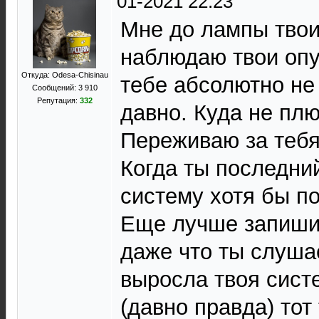
01-2021 22:23
Мне до лампы твои
наблюдаю твои опу
Откуда: Odesa-Chisinau
тебе абсолютно не
Сообщений: 3 910
Репутация:
332
давно. Куда не плю
Переживаю за тебя
Когда ты последни
систему хотя бы по
Еще лучше запиши
даже что ты слуша
выросла твоя сист
(давно правда) тот