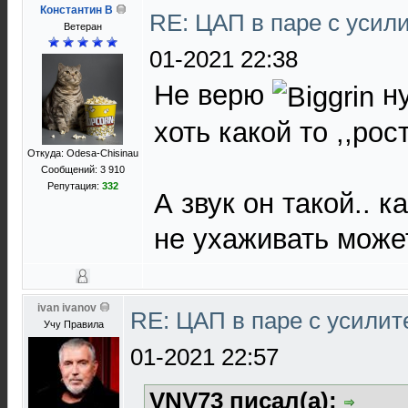
Константин В
RE: ЦАП в паре с уси
Ветеран
01-2021 22:38
Не верю
ну
хоть какой то ,,рост
Откуда: Odesa-Chisinau
Сообщений: 3 910
Репутация:
332
А звук он такой.. к
не ухаживать может
ivan ivanov
RE: ЦАП в паре с усили
Учу Правила
01-2021 22:57
VNV73 писал(а):