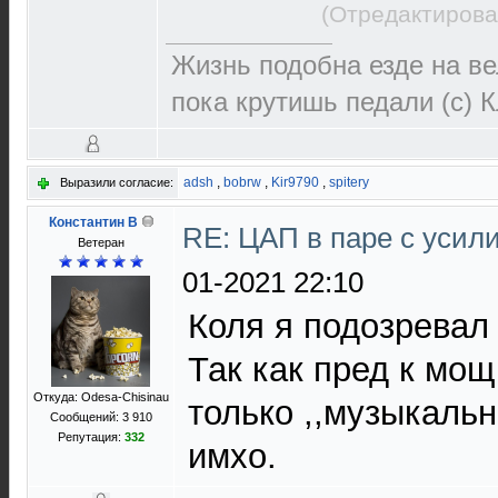
(Отредактирова
Жизнь подобна езде на ве
пока крутишь педали (с) 
adsh
,
bobrw
,
Kir9790
,
spitery
Выразили согласие:
Константин В
RE: ЦАП в паре с уси
Ветеран
01-2021 22:10
Коля я подозревал ч
Так как пред к мо
Откуда: Odesa-Chisinau
только ,,музыкально
Сообщений: 3 910
Репутация:
332
имхо.