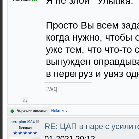
Я не злой
.
Просто Вы всем зад
когда нужно, чтобы 
уже тем, что что-то 
вынужден оправдыва
в перегруз и увяз о
:wq
Nekrozov
Выразили согласие:
serapion1984
RE: ЦАП в паре с усили
Ветеран
01-2021 20:12