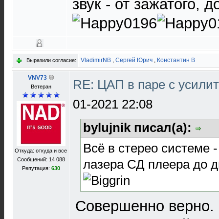
звук - от зажатого, 
VladimirNB
,
Сергей Юрич
,
Константин В
Выразили согласие:
VNV73
RE: ЦАП в паре с усил
Ветеран
01-2021 22:08
bylujnik писал(а):
Всё в стерео системе -
Откуда: откуда и все
Сообщений: 14 088
лазера СД плеера до д
Репутация:
630
Совершенно верно. 