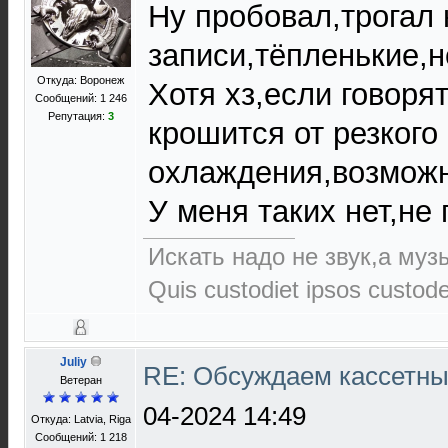
Ну пробовал,трогал 
записи,тёпленькие,н
Откуда: Воронеж
Хотя хз,если говорят
Сообщений: 1 246
Репутация:
3
крошится от резкого
охлаждения,возможно
У меня таких нет,не
Искать надо не звук,а музы
Quis custodiet ipsos custod
Juliy
RE: Обсуждаем кассетны
Ветеран
04-2024 14:49
Откуда: Latvia, Riga
Сообщений: 1 218