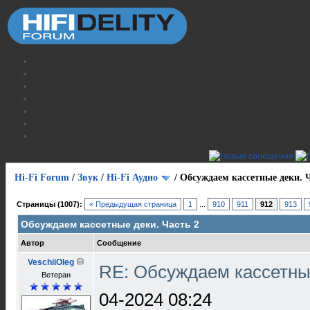
Hi-Fi Forum
/
Звук
/
Hi-Fi Аудио
/
Обсуждаем кассетные деки. Ч
Страницы (1007):
« Предыдущая страница
1
...
910
911
912
913
Обсуждаем кассетные деки. Часть 2
Автор
Сообщение
VeschiiOleg
RE: Обсуждаем кассетны
Ветеран
04-2024 08:24