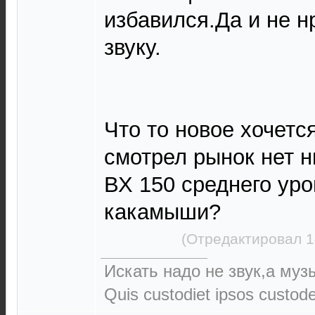
избавился.Да и не н
звуку.
Что то новое хочетс
смотрел рынок нет н
ВХ 150 среднего уро
какамыши?
(Отредактировал 1
Искать надо не звук,а музы
Quis custodiet ipsos custod