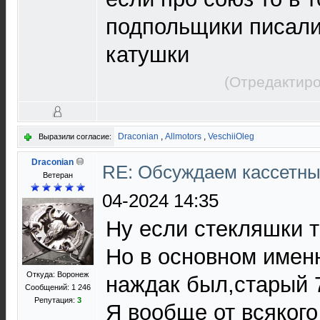
подпольщики писали
катушки
(Отредактиро
Draconian
,
Allmotors
,
VeschiiOleg
Выразили согласие:
Draconian
RE: Обсуждаем кассетны
Ветеран
04-2024 14:35
Ну если стекляшки т
Но в основном имен
Откуда: Воронеж
наждак был,старый 7
Сообщений: 1 246
Репутация:
3
Я вообще от всякого