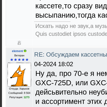
кассете,то сразу ви
высыпанию,тогда кас
Искать надо не звук,а музы
Quis custodiet ipsos custod
element
RE: Обсуждаем кассетны
Ветеран
04-2024 18:02
Ну да, про 70-е я не
GXC-725D, или GXC
Откуда: Харьков
дейсьвительно неуб
Сообщений: 8 564
Репутация:
1273
и ассортимент этих 