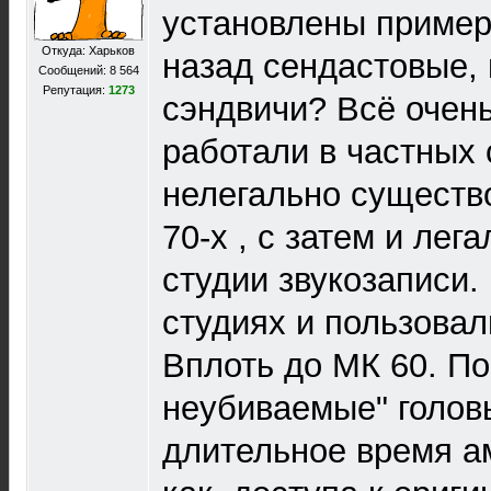
установлены примерно
Откуда: Харьков
назад сендастовые, 
Сообщений: 8 564
Репутация:
1273
сэндвичи? Всё очень
работали в частных 
нелегально существ
70-х , с затем и лега
студии звукозаписи. 
студиях и пользова
Вплоть до МК 60. По-
неубиваемые" голов
длительное время ам