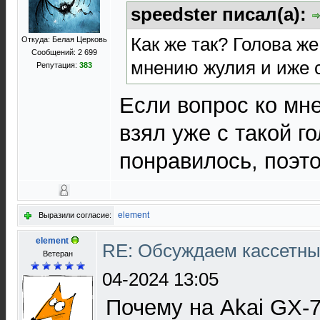
speedster писал(а):
Как же так? Голова же
Откуда: Белая Церковь
Сообщений: 2 699
мнению жулия и иже 
Репутация:
383
Если вопрос ко мне
взял уже с такой го
понравилось, поэто
element
Выразили согласие:
element
RE: Обсуждаем кассетны
Ветеран
04-2024 13:05
Почему на Akai GX-71/