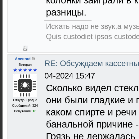
колонки заиграли в 
разницы.
Искать надо не звук,а музы
Quis custodiet ipsos custod
Amstrad
RE: Обсуждаем кассетны
Ветеран
04-2024 15:47
Сколько видел стек
они были гладкие и 
Откуда: Гродно
Сообщений: 324
каком спирте и речи
Репутация:
10
банальной причине -
Грязь не держалась 