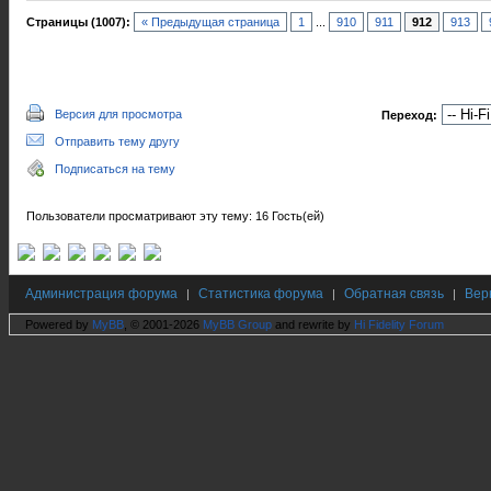
Страницы (1007):
« Предыдущая страница
1
...
910
911
912
913
Версия для просмотра
Переход:
Отправить тему другу
Подписаться на тему
Пользователи просматривают эту тему: 16 Гость(ей)
Администрация форума
Статистика форума
Обратная связь
Вер
|
|
|
Powered by
MyBB
, © 2001-2026
MyBB Group
and rewrite by
Hi Fidelity Forum