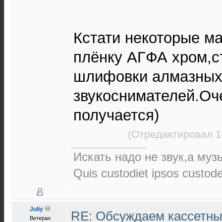
Кстати некоторые м
плёнку АГФА хром,с
шлифовки алмазных 
звукоснимателей.Оч
получается)
(Отредактировал 1
Искать надо не звук,а музы
Quis custodiet ipsos custod
Juliy
RE: Обсуждаем кассетны
Ветеран