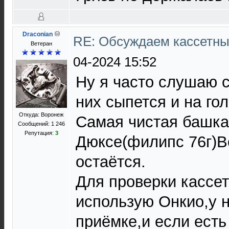
Draconian
RE: Обсуждаем кассетны
Ветеран
04-2024 15:52
Ну я часто слушаю 
них сыпется и на гол
Откуда: Воронеж
Самая чистая башка
Сообщений: 1 246
Репутация:
3
Дюксе(филипс 76г)В
остаётся.
Для проверки кассе
использую Онкио,у н
приёмке,и если есть