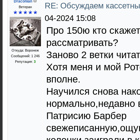
Draconian
RE: Обсуждаем кассетны
Ветеран
04-2024 15:08
Про 150ю кто скаже
рассматривать?
Откуда: Воронеж
Заново 2 ветки чита
Сообщений: 1 246
Репутация:
3
Хотя меня и мой Рот
вполне.
Научился снова нак
нормально,недавно 
Патрисию Барбер
свежеписанную,ощу