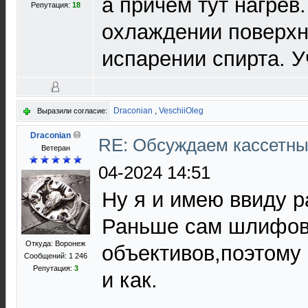
а причем тут нагрев
Репутация:
18
охлаждении поверхн
испарении спирта. У
Draconian
,
VeschiiOleg
Выразили согласие:
Draconian
RE: Обсуждаем кассетны
Ветеран
04-2024 14:51
Ну я и имею ввиду р
Раньше сам шлифов
Откуда: Воронеж
объективов,поэтому 
Сообщений: 1 246
Репутация:
3
и как.