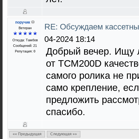
поручик
RE: Обсуждаем кассетны
Ветеран
04-2024 18:14
Откуда: Тамбов
Сообщений: 21
Добрый вечер. Ищу 
Репутация:
0
от TCM200D качеств
самого ролика не п
само крепление, если
предложить рассмот
спасибо.
«« Предыдущая
Следующая »»