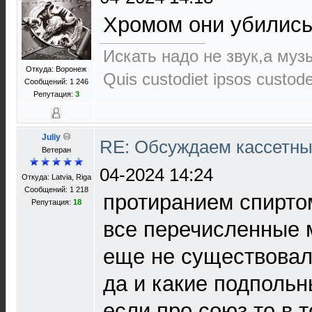
Хромом они убились
Искать надо не звук,а музы
Откуда: Воронеж
Quis custodiet ipsos custod
Сообщений: 1 246
Репутация:
3
Juliy
RE: Обсуждаем кассетны
Ветеран
04-2024 14:24
Откуда: Latvia, Riga
Сообщений: 1 218
протиранием спиртом
Репутация:
18
все перечисленные 
еще не существовали 
да и какие подпольн
если про союз то в 