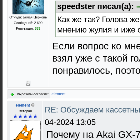
speedster писал(а):
Как же так? Голова же
Откуда: Белая Церковь
Сообщений: 2 699
мнению жулия и иже 
Репутация:
383
Если вопрос ко мне
взял уже с такой го
понравилось, поэто
element
Выразили согласие:
element
RE: Обсуждаем кассетны
Ветеран
04-2024 13:05
Почему на Akai GX-71/