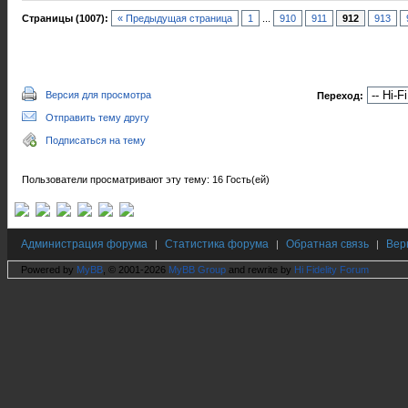
Страницы (1007):
« Предыдущая страница
1
...
910
911
912
913
Версия для просмотра
Переход:
Отправить тему другу
Подписаться на тему
Пользователи просматривают эту тему: 16 Гость(ей)
Администрация форума
Статистика форума
Обратная связь
Вер
|
|
|
Powered by
MyBB
, © 2001-2026
MyBB Group
and rewrite by
Hi Fidelity Forum