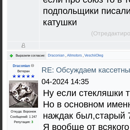
подпольщики писали
катушки
(Отредактиро
Draconian
,
Allmotors
,
VeschiiOleg
Выразили согласие:
Draconian
RE: Обсуждаем кассетны
Ветеран
04-2024 14:35
Ну если стекляшки т
Но в основном имен
Откуда: Воронеж
наждак был,старый 7
Сообщений: 1 247
Репутация:
3
Я вообще от всякого