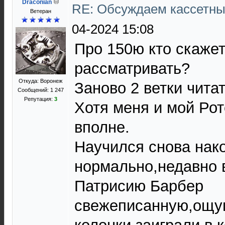
Draconian
RE: Обсуждаем кассетны
Ветеран
04-2024 15:08
Про 150ю кто скаже
рассматривать?
Откуда: Воронеж
Заново 2 ветки чита
Сообщений: 1 247
Репутация:
3
Хотя меня и мой Рот
вполне.
Научился снова нак
нормально,недавно 
Патрисию Барбер
свежеписанную,ощу