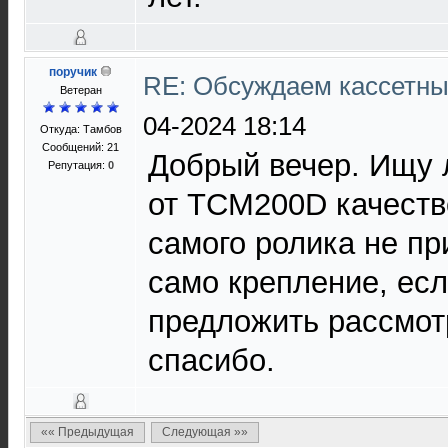
поручик
RE: Обсуждаем кассетны
Ветеран
04-2024 18:14
Откуда: Тамбов
Сообщений: 21
Добрый вечер. Ищу 
Репутация:
0
от TCM200D качеств
самого ролика не п
само крепление, если
предложить рассмот
спасибо.
«« Предыдущая
Следующая »»