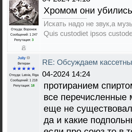
Хромом они убились
Искать надо не звук,а музы
Откуда: Воронеж
Quis custodiet ipsos custod
Сообщений: 1 247
Репутация:
3
Juliy
RE: Обсуждаем кассетны
Ветеран
04-2024 14:24
Откуда: Latvia, Riga
Сообщений: 1 218
протиранием спиртом
Репутация:
18
все перечисленные 
еще не существовали 
да и какие подпольн
если про союз то в 