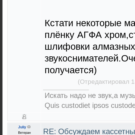
Кстати некоторые м
плёнку АГФА хром,с
шлифовки алмазных 
звукоснимателей.Оч
получается)
(Отредактировал 1
Искать надо не звук,а музы
Quis custodiet ipsos custod
Juliy
RE: Обсуждаем кассетны
Ветеран