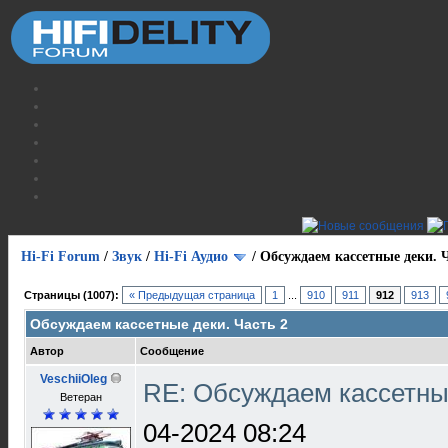
Hi-Fi Forum
/
Звук
/
Hi-Fi Аудио
/
Обсуждаем кассетные деки. Ч
Страницы (1007):
« Предыдущая страница
1
...
910
911
912
913
Обсуждаем кассетные деки. Часть 2
Автор
Сообщение
VeschiiOleg
RE: Обсуждаем кассетны
Ветеран
04-2024 08:24