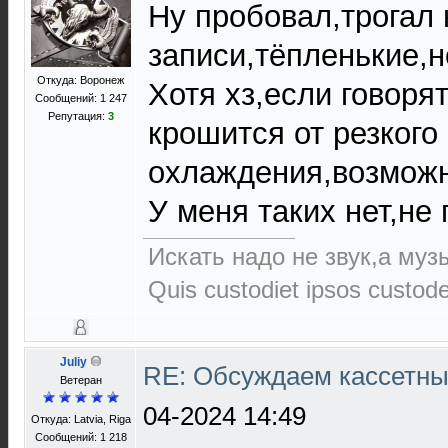
Ну пробовал,трогал 
записи,тёпленькие,н
Откуда: Воронеж
Хотя хз,если говорят
Сообщений: 1 247
Репутация:
3
крошится от резкого
охлаждения,возможно
У меня таких нет,не
Искать надо не звук,а музы
Quis custodiet ipsos custod
Juliy
RE: Обсуждаем кассетны
Ветеран
04-2024 14:49
Откуда: Latvia, Riga
Сообщений: 1 218