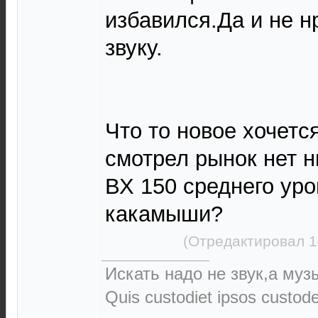
избавился.Да и не н
звуку.
Что то новое хочетс
смотрел рынок нет н
ВХ 150 среднего уро
какамыши?
(Отредактировал 1
Искать надо не звук,а музы
Quis custodiet ipsos custod