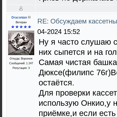
Draconian
RE: Обсуждаем кассетны
Ветеран
04-2024 15:52
Ну я часто слушаю 
них сыпется и на гол
Откуда: Воронеж
Самая чистая башка
Сообщений: 1 247
Репутация:
3
Дюксе(филипс 76г)В
остаётся.
Для проверки кассе
использую Онкио,у н
приёмке,и если есть