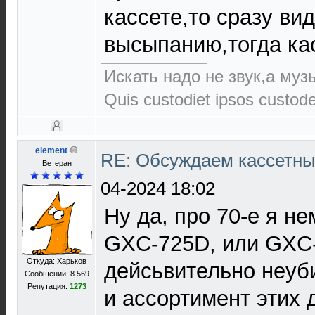
кассете,то сразу ви
высыпанию,тогда кас
Искать надо не звук,а музы
Quis custodiet ipsos custod
element
RE: Обсуждаем кассетны
Ветеран
04-2024 18:02
Ну да, про 70-е я не
GXC-725D, или GXC
Откуда: Харьков
дейсьвительно неуб
Сообщений: 8 569
Репутация:
1273
и ассортимент этих 