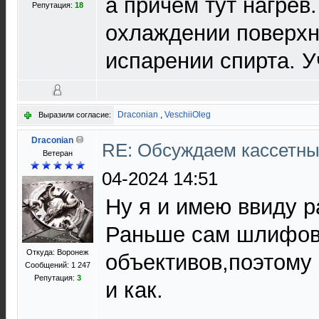
а причем тут нагрев
Репутация:
18
охлаждении поверхн
испарении спирта. У
Draconian
,
VeschiiOleg
Выразили согласие:
Draconian
RE: Обсуждаем кассетны
Ветеран
04-2024 14:51
Ну я и имею ввиду р
Раньше сам шлифов
Откуда: Воронеж
объективов,поэтому 
Сообщений: 1 247
Репутация:
3
и как.