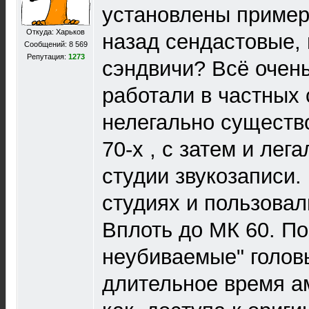
установлены примерно
Откуда: Харьков
назад сендастовые, 
Сообщений: 8 569
Репутация:
1273
сэндвичи? Всё очень
работали в частных 
нелегально существ
70-х , с затем и лега
студии звукозаписи. 
студиях и пользова
Вплоть до МК 60. По-
неубиваемые" голов
длительное время ам