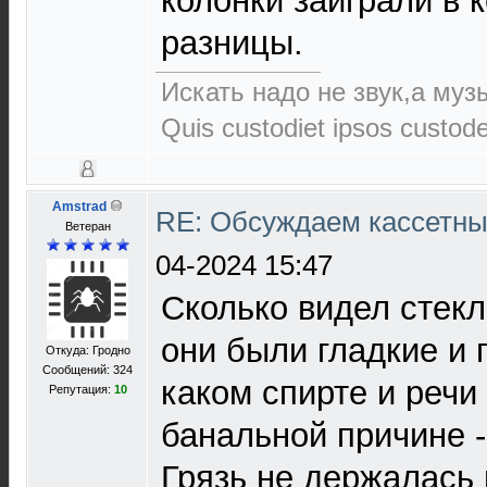
колонки заиграли в 
разницы.
Искать надо не звук,а музы
Quis custodiet ipsos custod
Amstrad
RE: Обсуждаем кассетны
Ветеран
04-2024 15:47
Сколько видел стек
они были гладкие и 
Откуда: Гродно
Сообщений: 324
каком спирте и речи
Репутация:
10
банальной причине -
Грязь не держалась 