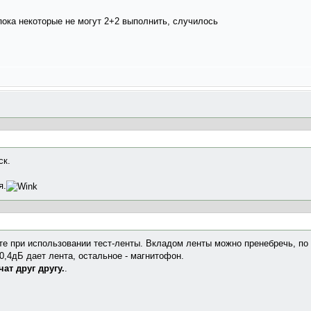
пока некоторые не могут 2+2 выполнить, случилось
ск.
я.
кте при использовании тест-ленты. Вкладом ленты можно пренебречь, п
,4дБ дает лента, остальное - магнитофон.
ат друг другу.
.