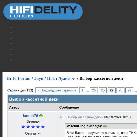
Hi-Fi Forum
/
Звук
/
Hi-Fi Аудио
/
Выбор кассетной деки
Страницы (132):
« Предыдущая страница
1
...
25
26
27
28
29
..
Выбор кассетной деки
Автор
Сообщение
kastet78
RE: Выбор кассетной деки
/
06-10-2024 16:13
Ветеран
VeschiiOleg писал(а):
Взял Басф - получил то же самое, взял ТИК 
Откуда: --