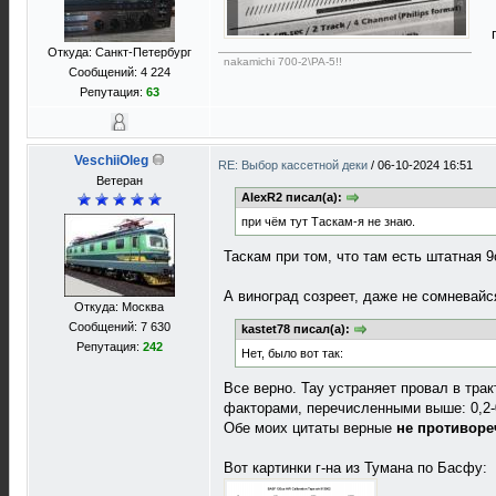
Откуда: Санкт-Петербург
nakamichi 700-2\PA-5!!
Сообщений: 4 224
Репутация:
63
VeschiiOleg
RE: Выбор кассетной деки
/
06-10-2024 16:51
Ветеран
AlexR2 писал(а):
при чём тут Таскам-я не знаю.
Таскам при том, что там есть штатная 9
А виноград созреет, даже не сомневайс
Откуда: Москва
Сообщений: 7 630
kastet78 писал(а):
Репутация:
242
Нет, было вот так:
Все верно. Тау устраняет провал в тра
факторами, перечисленными выше: 0,2-0
Обе моих цитаты верные
не противореч
Вот картинки г-на из Тумана по Басфу: