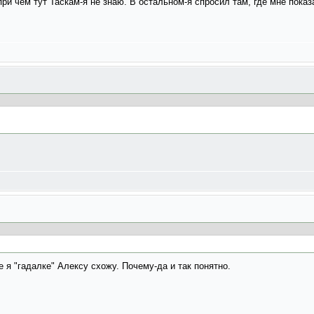
при чём тут Таскам-я не знаю. В остальном-я спросил там, где мне пока
е я "гадалке" Алексу схожу. Почему-да и так понятно.