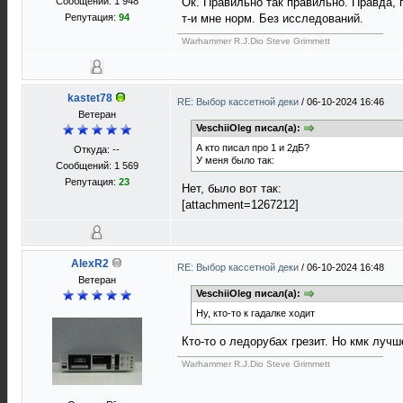
Сообщений: 1 948
Ок. Правильно так правильно. Правда, 
Репутация:
94
т-и мне норм. Без исследований.
Warhammer R.J.Dio Steve Grimmett
kastet78
RE: Выбор кассетной деки
/
06-10-2024 16:46
Ветеран
VeschiiOleg писал(а):
А кто писал про 1 и 2дБ?
Откуда: --
У меня было так:
Сообщений: 1 569
Репутация:
23
Нет, было вот так:
[attachment=1267212]
AlexR2
RE: Выбор кассетной деки
/
06-10-2024 16:48
Ветеран
VeschiiOleg писал(а):
Ну, кто-то к гадалке ходит
Кто-то о ледорубах грезит. Но кмк лучш
Warhammer R.J.Dio Steve Grimmett