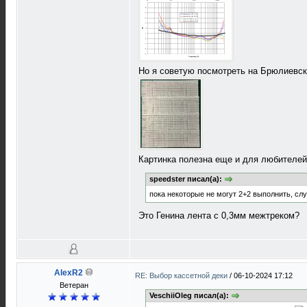
Но я советую посмотреть на Брюлиевск
Картинка полезна еще и для любителей 
speedster писал(а):
пока некоторые не могут 2+2 выполнить, сл
Это Генина лента с 0,3мм межтреком?
AlexR2
RE: Выбор кассетной деки
/
06-10-2024 17:12
Ветеран
VeschiiOleg писал(а):