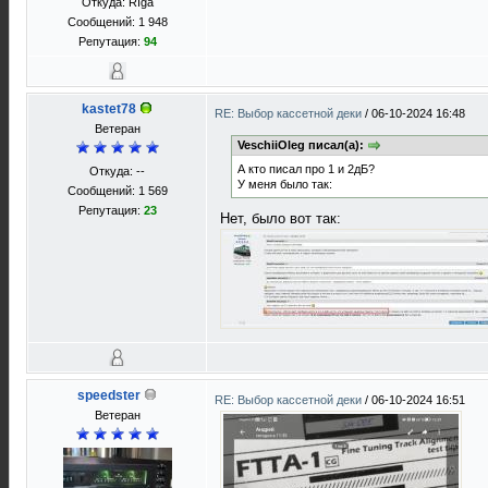
Откуда: Rīga
Сообщений: 1 948
Репутация:
94
kastet78
RE: Выбор кассетной деки
/
06-10-2024 16:48
Ветеран
VeschiiOleg писал(а):
А кто писал про 1 и 2дБ?
Откуда: --
У меня было так:
Сообщений: 1 569
Репутация:
23
Нет, было вот так:
speedster
RE: Выбор кассетной деки
/
06-10-2024 16:51
Ветеран