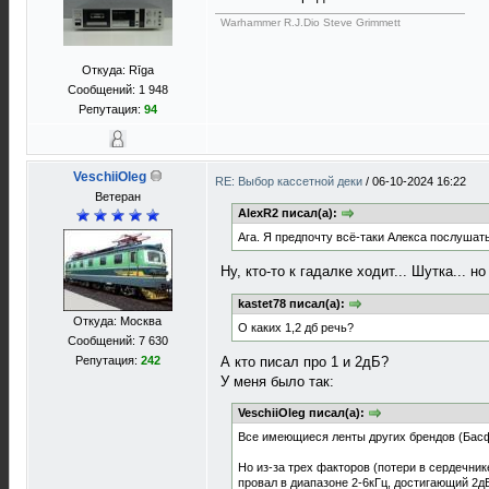
Warhammer R.J.Dio Steve Grimmett
Откуда: Rīga
Сообщений: 1 948
Репутация:
94
VeschiiOleg
RE: Выбор кассетной деки
/
06-10-2024 16:22
Ветеран
AlexR2 писал(а):
Ага. Я предпочту всё-таки Алекса послушать
Ну, кто-то к гадалке ходит... Шутка... н
kastet78 писал(а):
Откуда: Москва
О каких 1,2 дб речь?
Сообщений: 7 630
А кто писал про 1 и 2дБ?
Репутация:
242
У меня было так:
VeschiiOleg писал(а):
Все имеющиеся ленты других брендов (Басф
Но из-за трех факторов (потери в сердечник
провал в диапазоне 2-6кГц, достигающий 2д