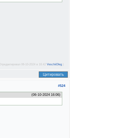
Отредактировал 06-10-2024 в 16:42
VeschiiOleg
.)
Цитировать
#524
(06-10-2024 16:06)