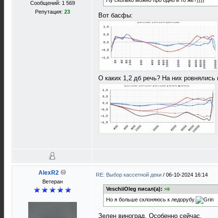
Ну сколько можно про одно и то же?))))
Сообщений: 1 569
Репутация:
23
Вот басфы:
О каких 1,2 дб речь? На них ровнялись
AlexR2
RE: Выбор кассетной деки
/
06-10-2024 16:14
Ветеран
VeschiiOleg писал(а):
Но я больше склоняюсь к ледорубу.
Зелен виноград. Особенно сейчас.