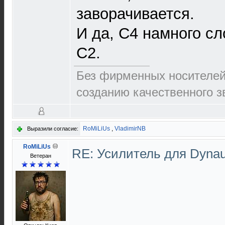
заворачивается.
И да, С4 намного сл
С2.
Без фирменных носителей 
созданию качественного зв
RoMiLiUs
,
VladimirNB
Выразили согласие:
RoMiLiUs
RE: Усилитель для Dyna
Ветеран