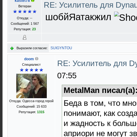
kastet78
RE: Усилитель для Dyna
Ветеран
шобйЯатакжил
Откуда: --
Сообщений: 1 567
Репутация:
23
SUIGYNTOU
Выразили согласие:
doom
RE: Усилитель для D
Специалист
07:55
MetalMan писал(а)
Беда в том, что мн
Откуда: Одесса-город герой
Сообщений: 15 633
понимают, как созда
Репутация:
1315
и жадность к больш
априори не могут зв