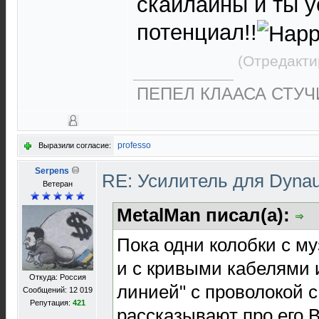
скайлайны и ты 
потенциал!!
(Отредакти
ПЕПЕЛ КЛААСА СТУЧИ
professo
Выразили согласие:
Serpens
RE: Усилитель для Dyna
Ветеран
MetalMan писал(а):
Пока одни колобки с 
и с кривыми кабелями 
Откуда: Россия
линией" с проволокой с
Сообщений: 12 019
Репутация:
421
рассказывают про его В