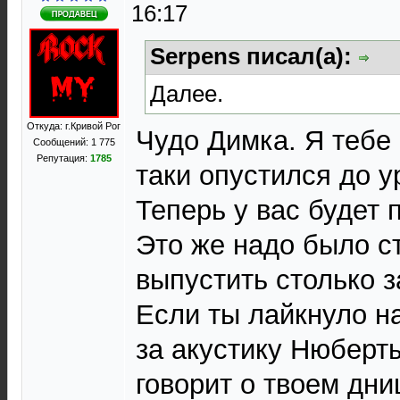
16:17
Serpens писал(а):
Далее.
Откуда: г.Кривой Рог
Чудо Димка. Я тебе 
Сообщений: 1 775
Репутация:
1785
таки опустился до у
Теперь у вас будет 
Это же надо было ст
выпустить столько з
Если ты лайкнуло н
за акустику Нюберты
говорит о твоем дни