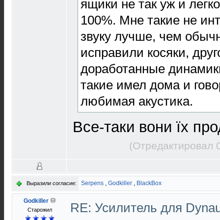
ящики не так уж и легк
100%. Мне такие не инт
звуку лучше, чем обычн
исправили косяки, друг
доработанные динамик
такие имел дома и гово
любимая акустика.
Все-таки вони їх прод
(Отредактировал 0
Serpens
,
Godkiller
,
BlackBox
Выразили согласие:
Godkiller
RE: Усилитель для Dyna
Старожил