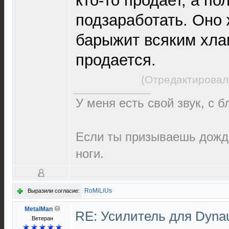
кто-то продает, а п
подзаработать. Оно 
барыжит всяким хла
продается.
(Отредактировал
У меня есть свой звук, с 
Если ты призываешь дождь
ноги.
RoMiLiUs
Выразили согласие:
MetalMan
RE: Усилитель для Dyna
Ветеран