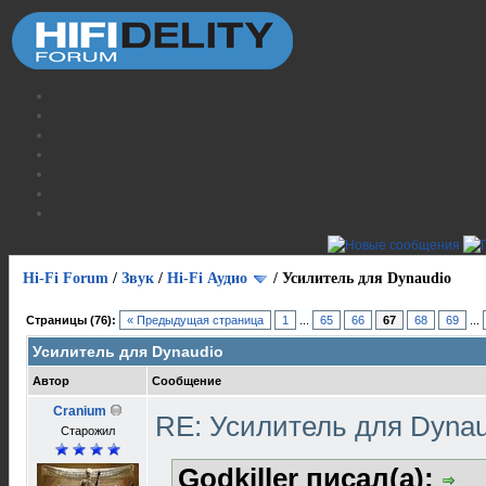
Hi-Fi Forum
/
Звук
/
Hi-Fi Аудио
/
Усилитель для Dynaudio
Страницы (76):
« Предыдущая страница
1
...
65
66
67
68
69
...
Усилитель для Dynaudio
Автор
Сообщение
Cranium
RE: Усилитель для Dyna
Старожил
Godkiller писал(а):