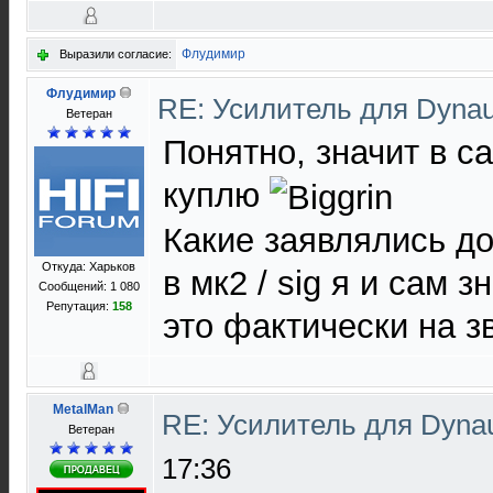
Флудимир
Выразили согласие:
Флудимир
RE: Усилитель для Dyna
Ветеран
Понятно, значит в с
куплю
Какие заявлялись д
Откуда: Харьков
в мк2 / sig я и сам 
Сообщений: 1 080
Репутация:
158
это фактически на з
MetalMan
RE: Усилитель для Dyna
Ветеран
17:36