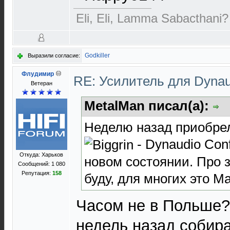
Eli, Eli, Lamma Sabacthani?
Godkiller
Выразили согласие:
Флудимир
RE: Усилитель для Dyna
Ветеран
MetalMan писал(а):
Неделю назад приобрел
- Dynaudio Conf
Откуда: Харьков
новом состоянии. Про з
Сообщений: 1 080
Репутация:
158
буду, для многих это Ма
Часом не в Польше?
недель назад собира