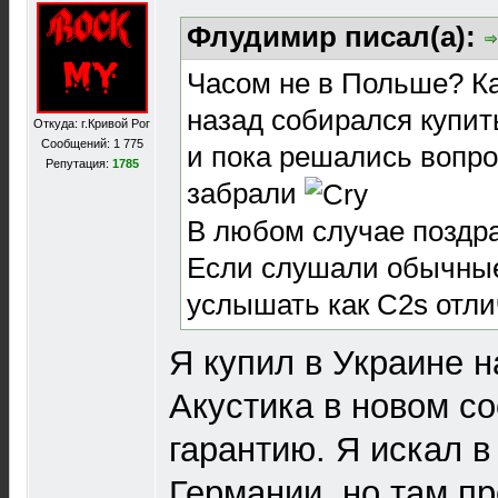
Флудимир писал(а):
Часом не в Польше? Ка
назад собирался купить
Откуда: г.Кривой Рог
Сообщений: 1 775
и пока решались вопро
Репутация:
1785
забрали
В любом случае поздра
Если слушали обычные
услышать как C2s отл
Я купил в Украине н
Акустика в новом с
гарантию. Я искал в
Германии, но там п