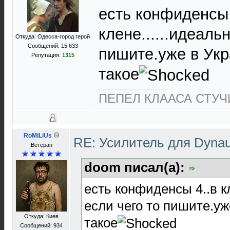
есть конфиденсы 
клене......идеаль
Откуда: Одесса-город герой
Сообщений: 15 633
пишите.уже в Укр
Репутация:
1315
такое
ПЕПЕЛ КЛААСА СТУЧИ
RoMiLiUs
RE: Усилитель для Dyna
Ветеран
doom писал(а):
есть конфиденсы 4..в кл
если чего то пишите.уж
Откуда: Киев
такое
Сообщений: 934