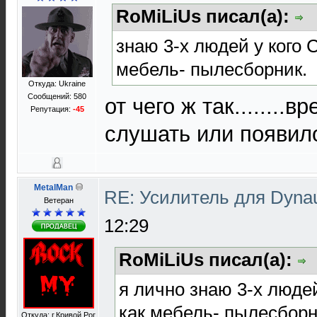
RoMiLiUs писал(а):
знаю 3-х людей у кого С
мебель- пылесборник.
Откуда: Ukraine
Сообщений: 580
от чего ж так........
Репутация:
-45
слушать или появил
MetalMan
RE: Усилитель для Dyna
Ветеран
12:29
RoMiLiUs писал(а):
я лично знаю 3-х людей
как мебель- пылесборн
Откуда: г.Кривой Рог