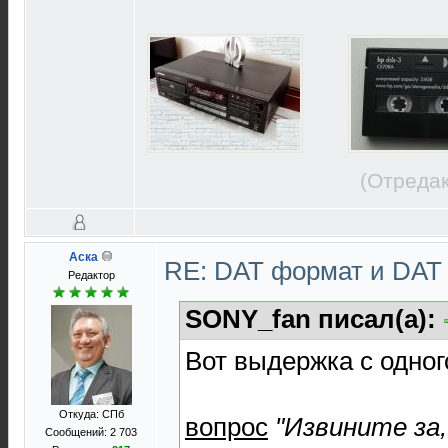
(Отредак
Аска
RE: DAT формат и DAT
Редактор
SONY_fan писал(а):
Вот выдержка с одног
Откуда: СПб
вопрос
"Извините за,
Сообщений: 2 703