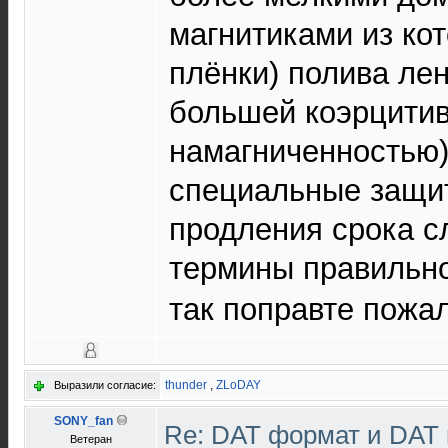
магнитиками из ко
плёнки) полива лен
большей коэрцитив
намагниченностью)
специальные защит
продления срока с
термины правильн
так поправте пожа
thunder
,
ZLoDAY
Выразили согласие:
SONY_fan
Re: DAT формат и DAT
Ветеран