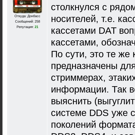
столкнулся с рядо
носителей, т.е. кас
Откуда: Донбасс
Сообщений: 258
Репутация:
21
кассетами DAT вопр
кассетами, обозна
По сути, это те же
предназначены для
стриммерах, этаки
информации. Так в
выяснить (выгуглит
системе DDS уже с
поколений формата