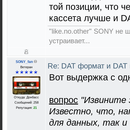
той позиции, что 
кассета лучше и D
"like.no.other" SONY не 
устраивает...
SONY_fan
Re: DAT формат и DAT
Ветеран
Вот выдержка с од
вопрос
"Извините 
Откуда: Донбасс
Сообщений: 258
Репутация:
21
Известно, что, на
для данных, так и