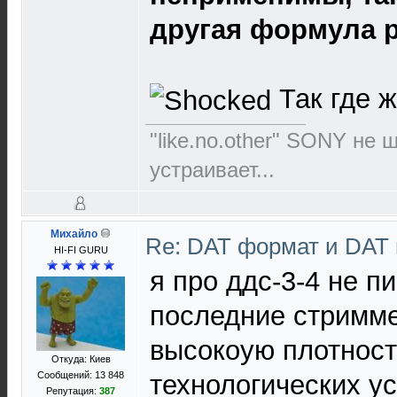
другая формула р
Так где ж
"like.no.other" SONY не 
устраивает...
Михайло
Re: DAT формат и DAT
HI-FI GURU
я про ддс-3-4 не п
последние стримм
высокоую плотност
Откуда: Киев
Сообщений: 13 848
технологических у
Репутация:
387