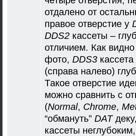
четыре отверстия, п
отдалено от остальн
правое отверстие у
DDS2
кассеты – глуб
отличием. Как видно
фото,
DDS3
кассета 
(справа налево) глу
Такое отверстие ид
можно сравнить c о
(
Normal
,
Chrome
,
Met
“обмануть”
DAT
деку
кассеты неглубоким,