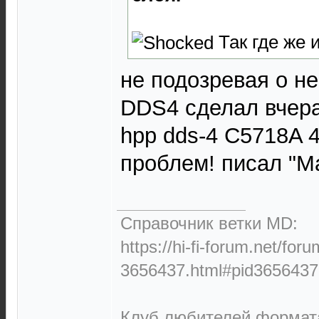
Так где же 
не подозревая о н
DDS4 сделал вчера
hpp dds-4 C5718A 4
проблем! писал "М
Справочник ветки MD:
https://hi-fi-forum.net/for
3656437.html#pid3656437
Клуб любителей формата