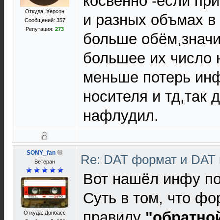
косвенно -если при
Откуда: Херсон
и разных объмах в 
Сообщений: 357
Репутация:
273
больше обём,значи
большее их число 
меньше потерь ин
носителя и тд,так 
нафлудил.
SONY_fan
Re: DAT формат и DAT
Ветеран
Вот нашёл инфу по
Суть в том, что ф
правилу
"обратно
Откуда: Донбасс