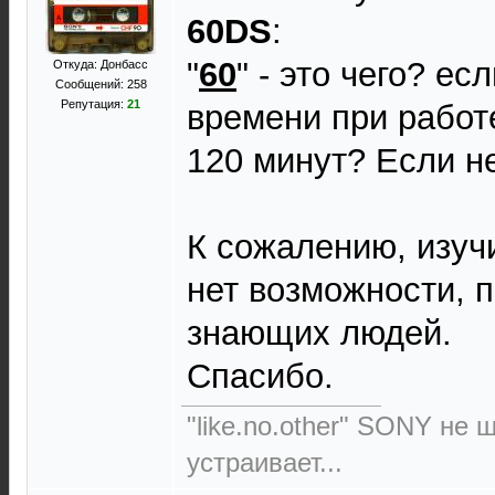
60DS
:
"
60
" - это чего? ес
Откуда: Донбасс
Сообщений: 258
Репутация:
21
времени при работе
120 минут? Если не
К сожалению, изуч
нет возможности, 
знающих людей.
Спасибо.
"like.no.other" SONY не 
устраивает...