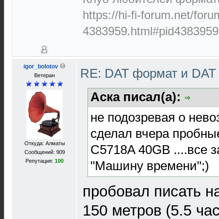
https://hi-fi-forum.net/for
4383959.html#pid4383959
igor_bolotov
RE: DAT формат и DAT
Ветеран
Аска писал(а):
не подозревая о нев
сделал вчера пробные
Откуда: Алматы
C5718A 40GB ....все 
Сообщений: 909
Репутация:
100
"Машину времени";)
пробовал писать н
150 метров (5.5 ча