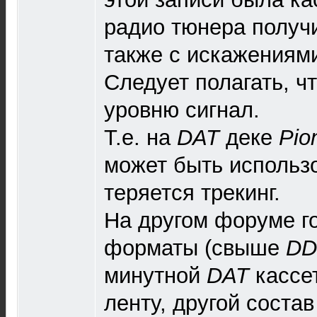
радио тюнера получи
также с искажениям
Следует полагать, ч
уровню сигнал.
Т.е. на
DAT
деке
Pio
может быть использо
теряется трекинг.
На другом форуме г
форматы (свыше
DD
минутной
DAT
кассе
ленту, другой состав