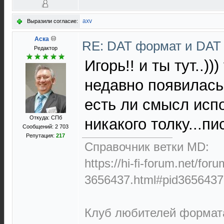
axv
Выразили согласие:
Аска
RE: DAT формат и DAT
Редактор
Игорь!! и ты тут..)
недавно появилась,
есть ли смысл испо
Откуда: СПб
никакого толку...п
Сообщений: 2 703
Репутация:
217
Справочник ветки MD:
https://hi-fi-forum.net/for
3656437.html#pid3656437
Клуб любителей формата