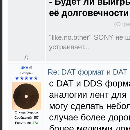
- Будет ли выигр
её долговечности 
(Отре
"like.no.other" SONY не 
устраивает...
UKV
Re: DAT формат и DAT
Ветеран
с DAT и DDS форма
аналогии лент для
могу сделать небо
Откуда: Херсон
случае более доро
Сообщений: 357
Репутация:
273
более мелкими до