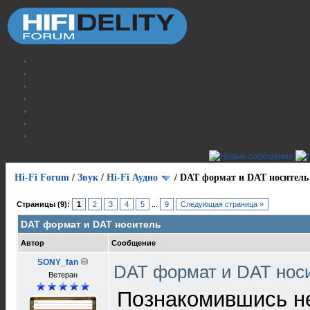
Hi-Fi Forum
/
Звук
/
Hi-Fi Аудио
/
DAT формат и DAT носитель
Страницы (9):
1
2
3
4
5
...
9
Следующая страница »
DAT формат и DAT носитель
Автор
Сообщение
SONY_fan
DAT формат и DAT нос
Ветеран
Познакомившись н