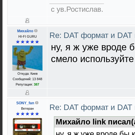
с ув.Ростислав.
Михайло
Re: DAT формат и DAT
HI-FI GURU
ну, я ж уже вроде 
смело используйте 
Откуда: Киев
Сообщений: 13 848
Репутация:
387
SONY_fan
Re: DAT формат и DAT
Ветеран
Михайло link писал(
ну, я ж уже вроде бы 