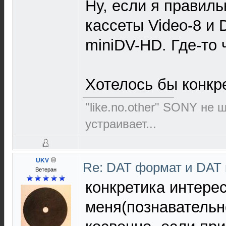
Ну, если я правиль
кассеты Video-8 и D
miniDV-HD. Где-то 
Хотелось бы конкр
"like.no.other" SONY не 
устраивает...
UKV
Re: DAT формат и DAT
Ветеран
конкретика интере
меня(познавательно