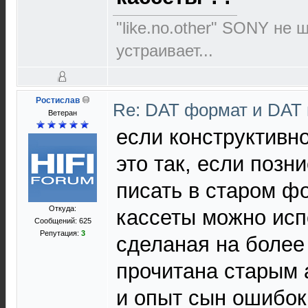
"like.no.other" SONY не 
устраивает...
Ростислав
Re: DAT формат и DAT
Ветеран
если конструктивн
это так, если поз
писать в старом фо
Откуда:
кассеты можно исп
Сообщений: 625
Репутация:
3
сделаная на более
прочитана старым 
и опыт сын ошибок