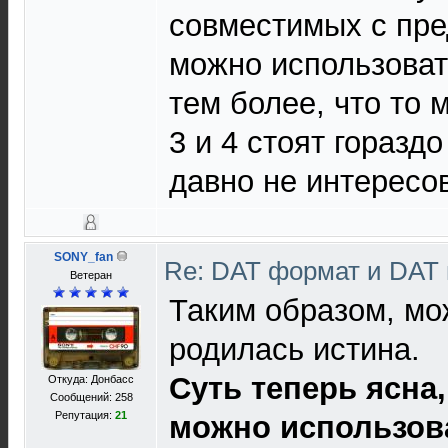
совместимых с пр
можно использоват
тем более, что то 
3 и 4 стоят горазд
давно не интересо
SONY_fan
Re: DAT формат и DAT
Ветеран
Таким образом, мож
родилась истина.
Суть теперь ясна,
Откуда: Донбасс
Сообщений: 258
Репутация:
21
можно использов