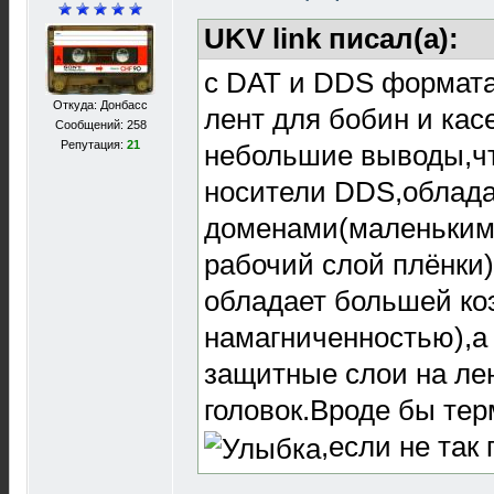
UKV link писал(а):
с DAT и DDS формата
Откуда: Донбасс
лент для бобин и кас
Сообщений: 258
Репутация:
21
небольшие выводы,чт
носители DDS,облад
доменами(маленькими
рабочий слой плёнки)
обладает большей ко
намагниченностью),а
защитные слои на ле
головок.Вроде бы те
,если не так