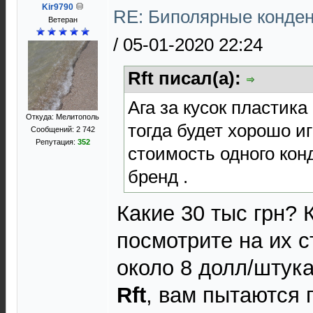
Kir9790
RE: Биполярные конден
Ветеран
/
05-01-2020 22:24
Rft писал(а):
Ага за кусок пластика
Откуда: Мелитополь
тогда будет хорошо и
Сообщений: 2 742
Репутация:
352
стоимость одного кон
бренд .
Какие 30 тыс грн?
посмотрите на их с
около 8 долл/штука
Rft
, вам пытаются 