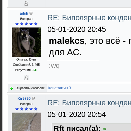
adsh
RE: Биполярные конде
Ветеран
05-01-2020 20:45
malekcs
, это всё 
для АС.
Откуда: Киев
:wq
Сообщений: 3 465
Репутация:
231
Константин В
Выразили согласие:
Kir9790
RE: Биполярные конде
Ветеран
05-01-2020 20:54
Rft писал(а):