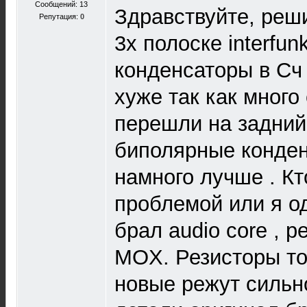
Сообщений: 13
Здравствуйте, реши
Репутация:
0
3х полоске interfun
конденсаторы в Сч 
хуже так как много 
перешли на задний
биполярные конден
намного лучше . Кт
проблемой или я о
брал audio core , 
MOX. Резисторы то
новые режут сильно