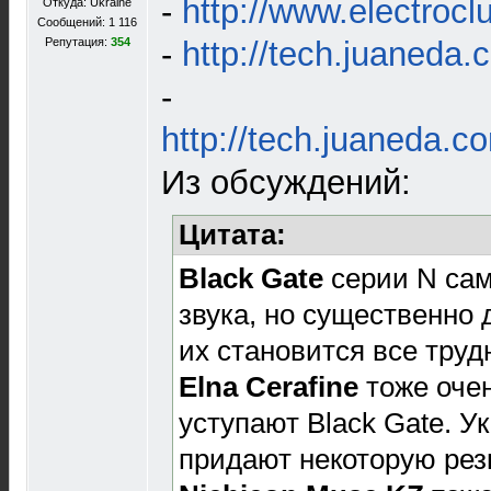
-
http://www.electroclu
Откуда: Ukraine
Сообщений: 1 116
Репутация:
354
-
http://tech.juaneda.c
-
http://tech.juaneda.c
Из обсуждений:
Цитата:
Black Gate
серии N сам
звука, но существенно 
их становится все труд
Elna Cerafine
тоже очен
уступают Black Gate. У
придают некоторую рез