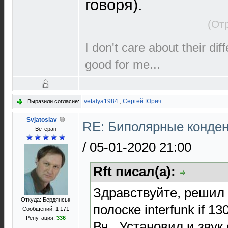
говоря).
(От
I don't care about their dif
good for me...
vetalya1984
,
Сергей Юрич
Выразили согласие:
Svjatoslav
RE: Биполярные конден
Ветеран
/
05-01-2020 21:00
Rft писал(а):
Здравствуйте, решил 
Откуда: Бердянськ
полоске interfunk if 
Сообщений: 1 171
Репутация:
336
Вч . Установил и звук