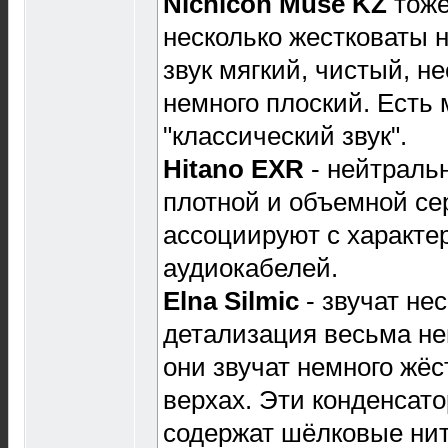
Nichicon Muse KZ
тоже
несколько жестковаты н
звук мягкий, чистый, н
немного плоский. Есть 
"классический звук".
Hitano EXR
- нейтраль
плотной и объемной се
ассоциируют с характ
аудиокабелей.
Elna Silmic
- звучат не
детализация весьма не
они звучат немного жёс
верхах. Эти конденсато
содержат шёлковые нит