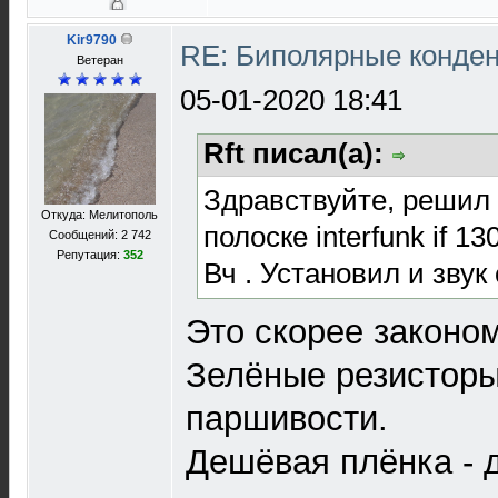
Kir9790
RE: Биполярные конде
Ветеран
05-01-2020 18:41
Rft писал(а):
Здравствуйте, решил 
Откуда: Мелитополь
полоске interfunk if 
Сообщений: 2 742
Репутация:
352
Вч . Установил и звук
Это скорее законом
Зелёные резисторы
паршивости.
Дешёвая плёнка - д