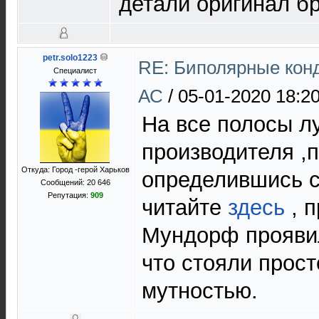
детали оригинал бр
petr.solo1223
RE: Биполярные кон
Специалист
АС
/
05-01-2020 18:2
На все полосы лу
производителя ,
Откуда: Город -герой Харьков
определившись с
Сообщений: 20 646
Репутация:
909
читайте
здесь
, 
Мундорф проявили
что стояли прост
мутностью.