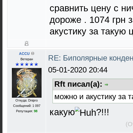
сравнить цену с н
дороже . 1074 грн 
акустику за такую 
ACCU
RE: Биполярные конде
Ветеран
05-01-2020 20:44
Rft писал(а):
можно и акустику за 
Откуда: Dnipro
Сообщений: 1 097
какую
?!!!
Репутация:
98
(О