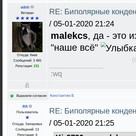
adsh
RE: Биполярные конден
Ветеран
/
05-01-2020 21:24
malekcs
, да - это 
"наше всё"
Откуда: Киев
(
Сообщений: 3 465
Репутация:
231
:wq
Константин В
Выразили согласие:
Rft
RE: Биполярные конден
Пользователь
/
05-01-2020 21:25
Откуда: Запорожье
Сообщений: 13
Репутация:
0