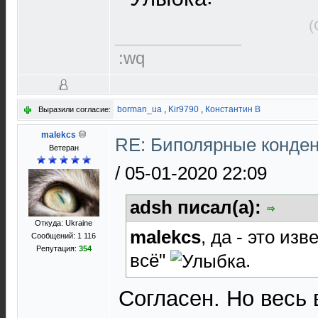
(
:wq
borman_ua
,
Kir9790
,
Константин В
Выразили согласие:
malekcs
RE: Биполярные конден
Ветеран
/
05-01-2020 22:09
adsh писал(а):
Откуда: Ukraine
malekcs
, да - это из
Сообщений: 1 116
Репутация:
354
всё"
.
Cогласен. Но весь 