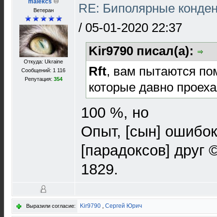
malekcs
RE: Биполярные конден
Ветеран
/
05-01-2020 22:37
Kir9790 писал(а):
Откуда: Ukraine
Rft
, вам пытаются по
Сообщений: 1 116
Репутация:
354
которые давно проехал
100 %, но
Опыт, [сын] ошибок
[парадоксов] друг 
1829.
Kir9790
,
Сергей Юрич
Выразили согласие: