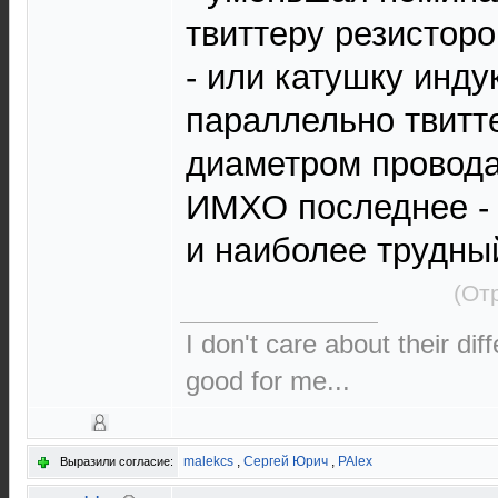
твиттеру резисторо
- или катушку инд
параллельно твитт
диаметром провода
ИМХО последнее - 
и наиболее трудны
(От
I don't care about their dif
good for me...
malekcs
,
Сергей Юрич
,
PAlex
Выразили согласие: