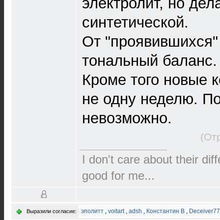
электролит, но де
синтетической.
От "проявившихся"
тональный баланс.
Кроме того новые к
не одну неделю. П
невозможно.
(От
I don't care about their dif
good for me...
эполитт
,
voitart
,
adsh
,
Константин В
,
Deceiver7
Выразили согласие: