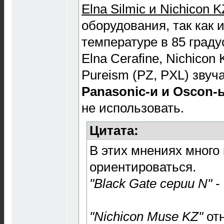
Elna Silmic и Nichicon K
оборудования, так как 
температуре в 85 граду
Elna Cerafine, Nichicon
Pureism (PZ, PXL) звуча
Panasonic-и и Oscon
не использовать.
Цитата:
В этих мнениях много 
ориентироваться.
"Black Gate серии N"
-
"Nichicon Muse KZ"
отн