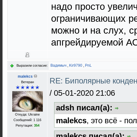
надо просто увели
ограничивающих ре
можно и на слух, с
апгрейдируемой АС
Вадимыч
,
Kir9790
,
PnL
Выразили согласие:
malekcs
RE: Биполярные конден
Ветеран
/
05-01-2020 21:06
adsh писал(а):
Откуда: Ukraine
malekcs
, это всё - п
Сообщений: 1 116
Репутация:
354
malekcs писал(а):