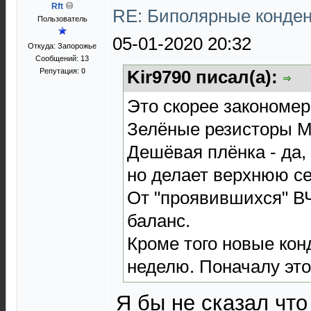
Rft
RE: Биполярные конде
Пользователь
05-01-2020 20:32
Откуда: Запорожье
Сообщений: 13
Репутация:
0
Kir9790 писал(а):
Это скорее закономерн
Зелёные резисторы М
Дешёвая плёнка - да, 
но делает верхнюю се
От "проявившихся" В
баланс.
Кроме того новые конд
неделю. Поначалу эт
Я бы не сказал чт