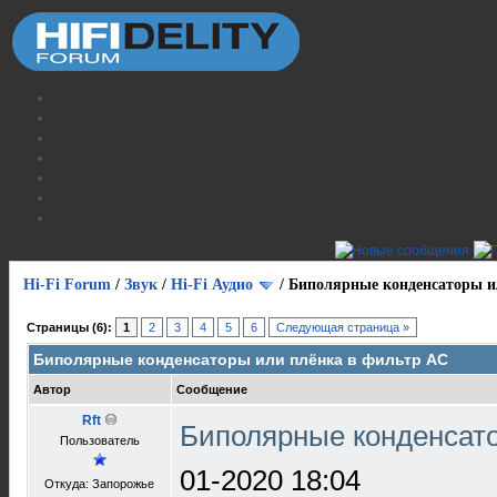
Hi-Fi Forum
/
Звук
/
Hi-Fi Аудио
/
Биполярные конденсаторы и
Страницы (6):
1
2
3
4
5
6
Следующая страница »
Биполярные конденсаторы или плёнка в фильтр АС
Автор
Сообщение
Rft
Биполярные конденсат
Пользователь
01-2020 18:04
Откуда: Запорожье