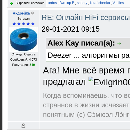
urdos
,
Виктор В
,
spitery
,
kuznichenko
,
Vasiles
Выразили согласие:
АндрейКа
RE: Онлайн HiFi сервис
Ветеран
29-01-2021 09:15
Alex Kay писал(а):
Deezer ... алгоритмы ра
Откуда: Одесса
Сообщений: 4 073
Репутация:
340
Ага! Мне всё время 
предлагал
Когда вспоминаешь, что 
странное в жизни исчезает
понятным (c) Сэ́мюэл Лэ́н