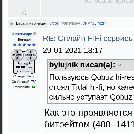
(Отредактировал
urdos
,
ivan ivanov
,
VNV73
,
Yozsh
Выразили согласие:
AudioMagic
RE: Онлайн HiFi сервис
Ветеран
29-01-2021 13:17
bylujnik писал(а):
Пользуюсь Qobuz hi-re
Откуда: Slavic
Сообщений: 739
стоял Tidal hi-fi, но ка
Репутация:
14
сильно уступает Qobuz‘
Как это проявляется
битрейтом (400–1411