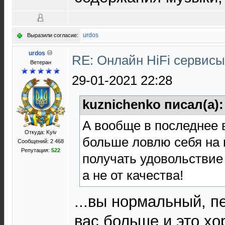
urdos
Выразили согласие:
urdos
RE: Онлайн HiFi сервис
Ветеран
29-01-2021 22:28
kuznichenko писал(а)
А вообще в последнее 
Откуда: Kyiv
больше ловлю себя на
Сообщений: 2 468
Репутация:
522
получать удовольствие
а не от качества!
...вы нормальный, 
вас больше и это х