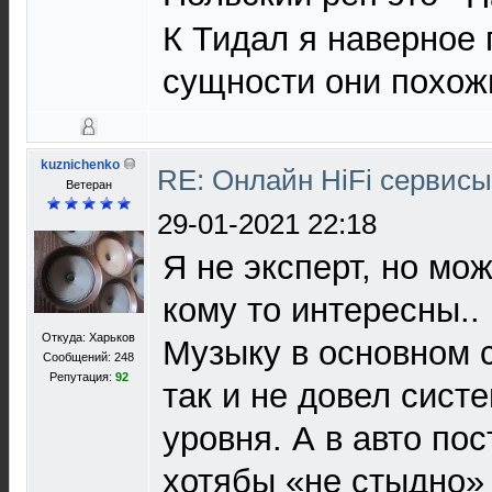
К Тидал я наверное 
сущности они похож
kuznichenko
RE: Онлайн HiFi сервис
Ветеран
29-01-2021 22:18
Я не эксперт, но мо
кому то интересны..
Откуда: Харьков
Музыку в основном 
Сообщений: 248
Репутация:
92
так и не довел сист
уровня. А в авто пос
хотябы «не стыдно»