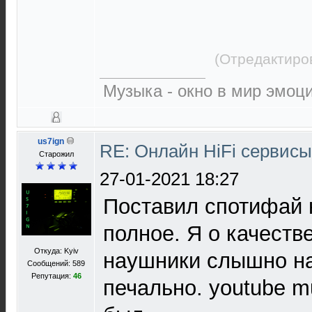
(Отредактиро
Музыка - окно в мир эмоц
us7ign
RE: Онлайн HiFi сервис
Старожил
27-01-2021 18:27
Поставил спотифай 
полное. Я о качеств
Откуда: Kyiv
наушники слышно на
Сообщений: 589
Репутация:
46
печально. youtube m