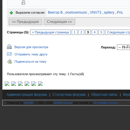
Виктор В
,
onelovemusic
,
VNV73
,
spitery
,
PnL
Выразили согласие:
«« Предыдущая
Следующая »»
Страницы (5):
« Предыдущая страница
1
2
3
4
5
Следующая стр
Версия для просмотра
Переход:
Отправить тему другу
Подписаться на тему
Пользователи просматривают эту тему: 1 Гость(ей)
Администрация форума
Статистика форума
Обратная связь
Вер
|
|
|
Powered by
MyBB
, © 2001-2026
MyBB Group
and rewrite by
Hi Fidelity Forum