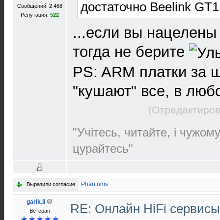
достаточно Beelink GT1
Сообщений: 2 468
Репутация:
522
...если вы нацелены
тогда не берите
PS: ARM платки за ш
"кушают" все, в лю
(Отредактиров
"Учітесь, читайте, і чужом
цурайтесь"
Phantoms
Выразили согласие:
garik.ii
RE: Онлайн HiFi сервис
Ветеран