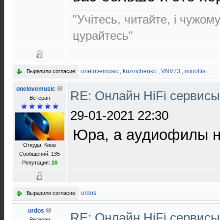
"Учітесь, читайте, і чужом
цурайтесь"
onelovemusic
,
kuznichenko
,
VNV73
,
minoltist
Выразили согласие:
onelovemusic
RE: Онлайн HiFi сервис
Ветеран
29-01-2021 22:30
Юра, а аудиофилы 
Откуда: Киев
Сообщений: 135
Репутация:
20
urdos
Выразили согласие:
urdos
RE: Онлайн HiFi сервис
Ветеран