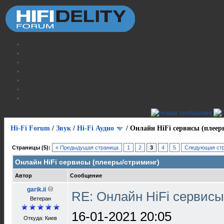
Hi-Fi Forum
/
Звук
/
Hi-Fi Аудио
/
Онлайн HiFi сервисы (плеер
Страницы (5):
« Предыдущая страница
1
2
3
4
5
Следующая стр
Онлайн HiFi сервисы (плееры/стриминг)
Автор
Сообщение
garik.ii
RE: Онлайн HiFi сервис
Ветеран
16-01-2021 20:05
Откуда: Киев