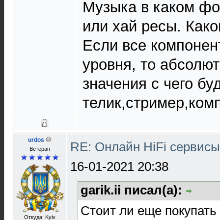
Музыка в каком фо
или хай ресы. Как
Если все компонен
уровня, то абсолют
значения с чего бу
телик,стример,комп
urdos
RE: Онлайн HiFi сервис
Ветеран
16-01-2021 20:38
garik.ii писал(а):
Стоит ли еще покупать 
Откуда: Kyiv