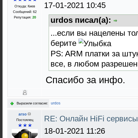
17-01-2021 10:45
Откуда: Киев
Сообщений: 62
Репутация:
20
urdos писал(а):
...если вы нацелены то
берите
PS: ARM платки за штук
все, в любом разреше
Спасибо за инфо.
urdos
Выразили согласие:
arso
RE: Онлайн HiFi сервис
Постоялец
18-01-2021 11:26