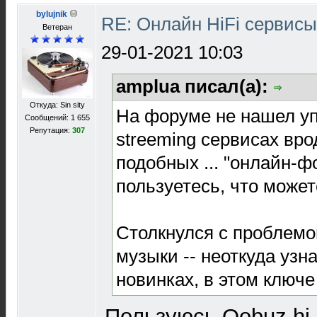
bylujnik
RE: Онлайн HiFi сервис
Ветеран
29-01-2021 10:03
amplua писал(а):
Откуда: Sin sity
На форуме не нашел уп
Сообщений: 1 655
Репутация:
307
streeming сервисах врод
подобных ... "онлайн-ф
пользуетесь, что може
Столкнулся с проблем
музыки -- неоткуда узн
новинках, в этом ключ
Пользуюсь Qobuz hi-