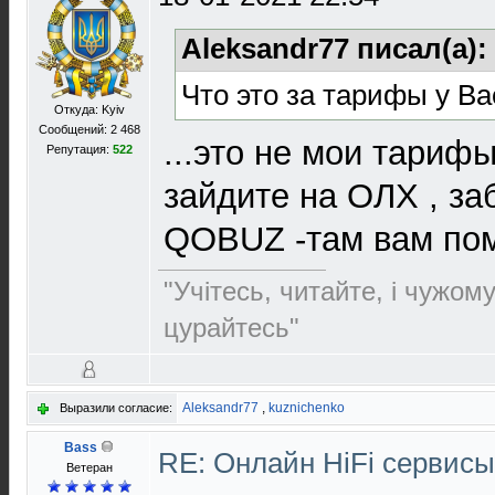
Aleksandr77 писал(а):
Что это за тарифы у Ва
Откуда: Kyiv
Сообщений: 2 468
...это не мои тарифы
Репутация:
522
зайдите на ОЛХ , за
QOBUZ -там вам пом
"Учітесь, читайте, і чужом
цурайтесь"
Aleksandr77
,
kuznichenko
Выразили согласие:
Bass
RE: Онлайн HiFi сервис
Ветеран