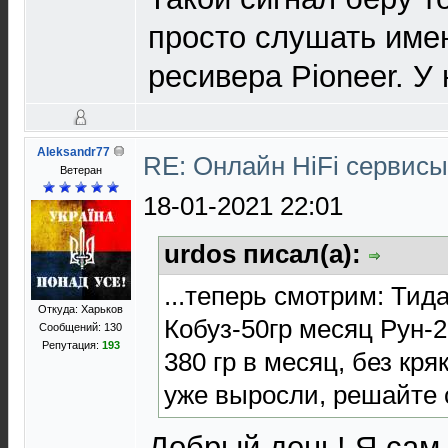
просто слушать име
ресивера Pioneer. У 
Aleksandr77
RE: Онлайн HiFi сервис
Ветеран
18-01-2021 22:01
urdos писал(а):
...теперь смотрим: Тид
Откуда: Харьков
Кобуз-50гр месяц Рун-2
Сообщений: 130
Репутация:
193
380 гр в месяц, без кря
уже выросли, решайте с
Добрый день! Я сам