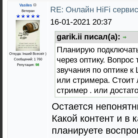
Vasiles
RE: Онлайн HiFi серви
Ветеран
16-01-2021 20:37
garik.ii писал(а):
Планирую подключать
Откуда: Інший Всесвіт )
через оптику. Вопрос 
Сообщений: 1 760
Репутация:
98
звучания по оптике к
или стримера. Стоит 
стример . или достато
Остается непонят
Какой контент и в 
планируете воспрои