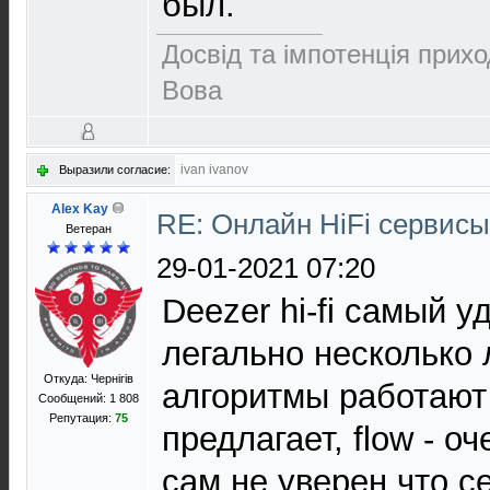
был.
Досвід та імпотенція прихо
Вова
ivan ivanov
Выразили согласие:
Alex Kay
RE: Онлайн HiFi сервис
Ветеран
29-01-2021 07:20
Deezer hi-fi самый 
легально несколько 
Откуда: Чернігів
алгоритмы работают
Сообщений: 1 808
Репутация:
75
предлагает, flow - о
сам не уверен что с