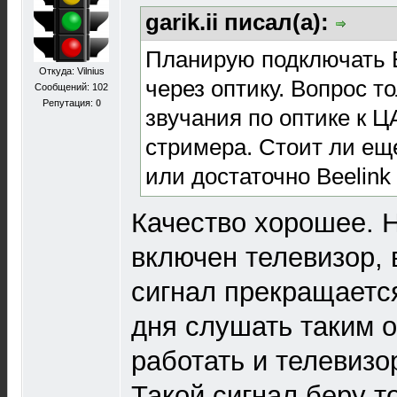
garik.ii писал(а):
Планирую подключать B
Откуда: Vilnius
через оптику. Вопрос т
Сообщений: 102
Репутация:
0
звучания по оптике к Ц
стримера. Стоит ли еще
или достаточно Beelink
Качество хорошее. Н
включен телевизор,
сигнал прекращается.
дня слушать таким 
работать и телевизо
Такой сигнал беру т