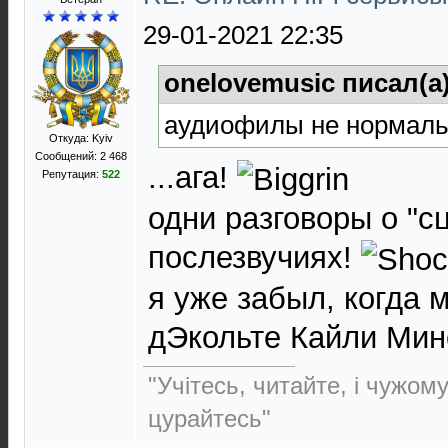
29-01-2021 22:35
onelovemusic писал(а
аудиофилы не нормал
Откуда: Kyiv
Сообщений: 2 468
...ага!
Репутация:
522
одни разговоры о "сц
послезвучиях!
я уже забыл, когда
дЭкольте Кайли Мино
"Учітесь, читайте, і чужом
цурайтесь"