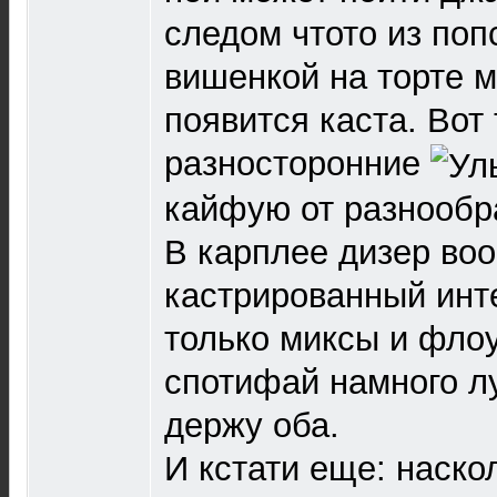
следом чтото из поп
вишенкой на торте 
появится каста. Вот
разносторонние
кайфую от разнообр
В карплее дизер во
кастрированный ин
только миксы и флоу
спотифай намного л
держу оба.
И кстати еще: наско