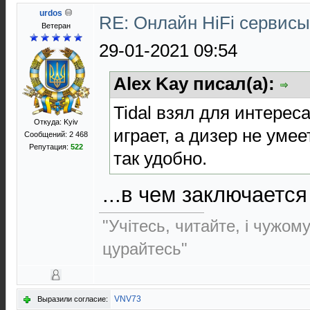
urdos
RE: Онлайн HiFi сервис
Ветеран
29-01-2021 09:54
Alex Kay писал(а):
Tidal взял для интереса
Откуда: Kyiv
играет, а дизер не умее
Сообщений: 2 468
Репутация:
522
так удобно.
...в чем заключаетс
"Учітесь, читайте, і чужом
цурайтесь"
VNV73
Выразили согласие: