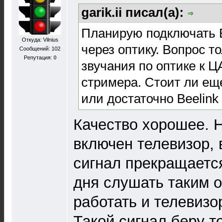
garik.ii писал(а):
Планирую подключать B
Откуда: Vilnius
через оптику. Вопрос т
Сообщений: 102
Репутация:
0
звучания по оптике к Ц
стримера. Стоит ли еще
или достаточно Beelink
Качество хорошее. Н
включен телевизор,
сигнал прекращается.
дня слушать таким 
работать и телевизо
Такой сигнал беру т