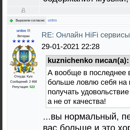
urdos
Выразили согласие:
urdos
RE: Онлайн HiFi сервис
Ветеран
29-01-2021 22:28
kuznichenko писал(а)
А вообще в последнее 
Откуда: Kyiv
больше ловлю себя на
Сообщений: 2 468
Репутация:
522
получать удовольствие
а не от качества!
...вы нормальный, 
вас больше и это х