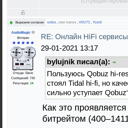
(Отредактировал
urdos
,
ivan ivanov
,
VNV73
,
Yozsh
Выразили согласие:
AudioMagic
RE: Онлайн HiFi сервис
Ветеран
29-01-2021 13:17
bylujnik писал(а):
Пользуюсь Qobuz hi-re
Откуда: Slavic
Сообщений: 739
стоял Tidal hi-fi, но ка
Репутация:
14
сильно уступает Qobuz‘
Как это проявляется
битрейтом (400–1411