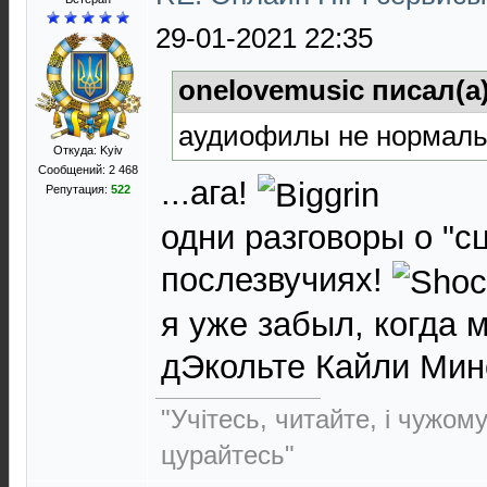
29-01-2021 22:35
onelovemusic писал(а
аудиофилы не нормал
Откуда: Kyiv
Сообщений: 2 468
...ага!
Репутация:
522
одни разговоры о "сц
послезвучиях!
я уже забыл, когда
дЭкольте Кайли Мино
"Учітесь, читайте, і чужом
цурайтесь"