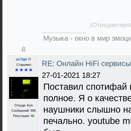
(Отредактиро
Музыка - окно в мир эмоц
us7ign
RE: Онлайн HiFi сервис
Старожил
27-01-2021 18:27
Поставил спотифай 
полное. Я о качеств
Откуда: Kyiv
наушники слышно на
Сообщений: 589
Репутация:
46
печально. youtube m