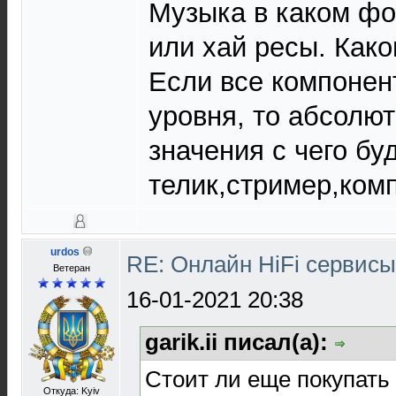
Музыка в каком фо
или хай ресы. Как
Если все компонен
уровня, то абсолют
значения с чего бу
телик,стример,комп
urdos
RE: Онлайн HiFi сервис
Ветеран
16-01-2021 20:38
garik.ii писал(а):
Стоит ли еще покупать 
Откуда: Kyiv