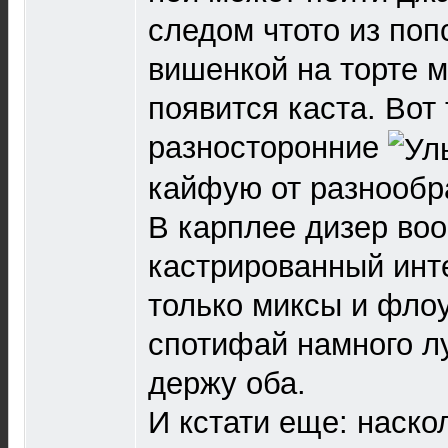
следом чтото из поп
вишенкой на торте 
появится каста. Вот
разносторонние
кайфую от разнообр
В карплее дизер во
кастрированный ин
только миксы и флоу
спотифай намного л
держу оба.
И кстати еще: наско