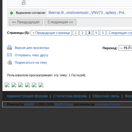
Виктор В
,
onelovemusic
,
VNV73
,
spitery
,
PnL
Выразили согласие:
«« Предыдущая
Следующая »»
Страницы (5):
« Предыдущая страница
1
2
3
4
5
Следующая стр
Версия для просмотра
Переход:
Отправить тему другу
Подписаться на тему
Пользователи просматривают эту тему: 1 Гость(ей)
Администрация форума
Статистика форума
Обратная связь
Вер
|
|
|
Powered by
MyBB
, © 2001-2026
MyBB Group
and rewrite by
Hi Fidelity Forum