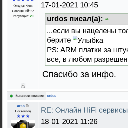
17-01-2021 10:45
Откуда: Киев
Сообщений: 62
Репутация:
20
urdos писал(а):
...если вы нацелены то
берите
PS: ARM платки за штук
все, в любом разреше
Спасибо за инфо.
urdos
Выразили согласие:
arso
RE: Онлайн HiFi сервис
Постоялец
18-01-2021 11:26