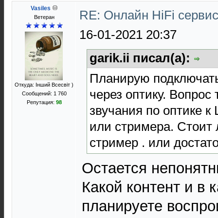
Vasiles
RE: Онлайн HiFi серви
Ветеран
16-01-2021 20:37
garik.ii писал(а):
Планирую подключать
Откуда: Інший Всесвіт )
через оптику. Вопрос 
Сообщений: 1 760
Репутация:
98
звучания по оптике к
или стримера. Стоит 
стример . или достато
Остается непонят
Какой контент и в 
планируете воспрои