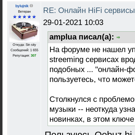
bylujnik
RE: Онлайн HiFi сервис
Ветеран
29-01-2021 10:03
amplua писал(а):
Откуда: Sin sity
На форуме не нашел уп
Сообщений: 1 655
Репутация:
307
streeming сервисах врод
подобных ... "онлайн-ф
пользуетесь, что може
Столкнулся с проблем
музыки -- неоткуда узн
новинках, в этом ключ
Пользуюсь Qobuz hi-