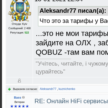
Aleksandr77 писал(а):
Что это за тарифы у Ва
Откуда: Kyiv
Сообщений: 2 468
...это не мои тарифы
Репутация:
522
зайдите на ОЛХ , за
QOBUZ -там вам пом
"Учітесь, читайте, і чужом
цурайтесь"
Aleksandr77
,
kuznichenko
Выразили согласие:
Bass
RE: Онлайн HiFi сервис
Ветеран