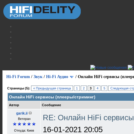
Hi-Fi Forum
/
Звук
/
Hi-Fi Аудио
/
Онлайн HiFi сервисы (плеер
Страницы (5):
« Предыдущая страница
1
2
3
4
5
Следующая стр
Онлайн HiFi сервисы (плееры/стриминг)
Автор
Сообщение
garik.ii
RE: Онлайн HiFi сервис
Ветеран
16-01-2021 20:05
Откуда: Киев