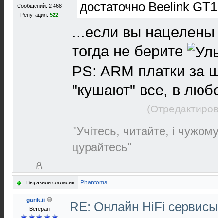
достаточно Beelink GT1
Сообщений: 2 468
Репутация:
522
...если вы нацелены
тогда не берите
PS: ARM платки за ш
"кушают" все, в лю
(Отредактиров
"Учітесь, читайте, і чужом
цурайтесь"
Phantoms
Выразили согласие:
garik.ii
RE: Онлайн HiFi сервис
Ветеран