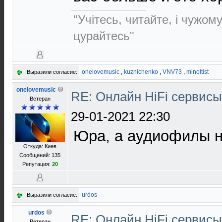
"Учітесь, читайте, і чужом
цурайтесь"
onelovemusic
,
kuznichenko
,
VNV73
,
minoltist
Выразили согласие:
onelovemusic
RE: Онлайн HiFi сервис
Ветеран
29-01-2021 22:30
Юра, а аудиофилы 
Откуда: Киев
Сообщений: 135
Репутация:
20
urdos
Выразили согласие:
urdos
RE: Онлайн HiFi сервис
Ветеран