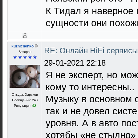
К Тидал я наверное 
сущности они похож
kuznichenko
RE: Онлайн HiFi сервис
Ветеран
29-01-2021 22:18
Я не эксперт, но мо
кому то интересны..
Откуда: Харьков
Музыку в основном 
Сообщений: 248
Репутация:
92
так и не довел сист
уровня. А в авто пос
хотябы «не стыдно»