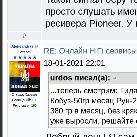
просто слушать име
ресивера Pioneer. У 
Aleksandr77
RE: Онлайн HiFi сервис
Ветеран
18-01-2021 22:01
urdos писал(а):
...теперь смотрим: Тид
Откуда: Харьков
Кобуз-50гр месяц Рун-2
Сообщений: 130
Репутация:
193
380 гр в месяц, без кря
уже выросли, решайте с
Добрый день! Я сам