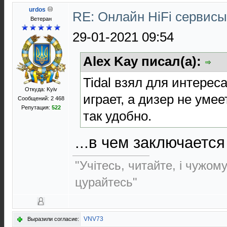
urdos
RE: Онлайн HiFi сервис
Ветеран
29-01-2021 09:54
Alex Kay писал(а):
Tidal взял для интереса
Откуда: Kyiv
играет, а дизер не умее
Сообщений: 2 468
Репутация:
522
так удобно.
...в чем заключаетс
"Учітесь, читайте, і чужом
цурайтесь"
VNV73
Выразили согласие: