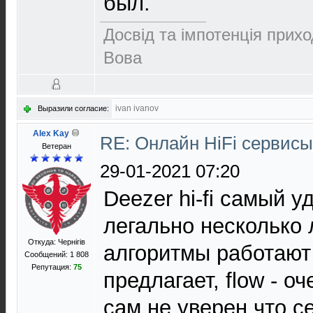
был.
Досвід та імпотенція прихо
Вова
ivan ivanov
Выразили согласие:
Alex Kay
RE: Онлайн HiFi сервис
Ветеран
29-01-2021 07:20
Deezer hi-fi самый 
легально несколько 
Откуда: Чернігів
алгоритмы работают
Сообщений: 1 808
Репутация:
75
предлагает, flow - о
сам не уверен что с