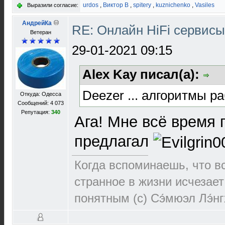
urdos
,
Виктор В
,
spitery
,
kuznichenko
,
Vasiles
Выразили согласие:
АндрейКа
RE: Онлайн HiFi сервис
Ветеран
29-01-2021 09:15
Alex Kay писал(а):
Deezer ... алгоритмы ра
Откуда: Одесса
Сообщений: 4 073
Репутация:
340
Ага! Мне всё время 
предлагал
Когда вспоминаешь, что 
странное в жизни исчезает
понятным (c) Сэ́мюэл Лэ́н