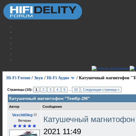
Hi-Fi Forum
/
Звук
/
Hi-Fi Аудио
/
Катушечный магнитофон "Т
Страницы (10):
1
2
3
4
5
...
10
Следующая страница »
Катушечный магнитофон "Тембр-2М"
Автор
Сообщение
VeschiiOleg
Катушечный магнитофон
Ветеран
2021 11:49