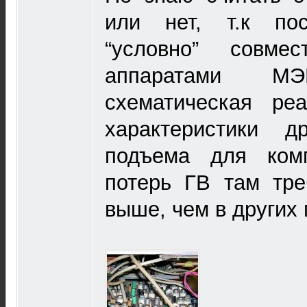
или нет, т.к по
“условно” совм
аппаратами М
схематическая реа
характеристики д
подъема для ком
потерь ГВ там тре
выше, чем в других