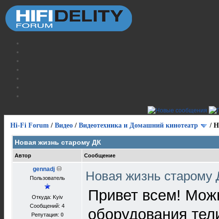
Hi-Fi Forum
/
Видео
/
Видеотехника и Домашний кинотеатр
/
Н
Новая жизнь старому ДК
Автор
Сообщение
gennadj
Новая жизнь старому
Пользователь
Привет всем! Можн
Откуда: Kyiv
Сообщений: 4
оборудования тели
Репутация:
0