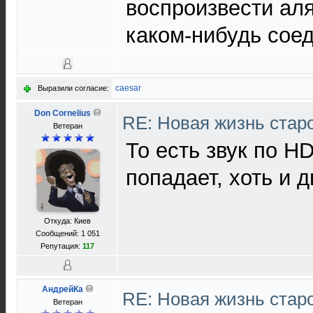
воспроизвести аля
каком-нибудь сое
caesar
Выразили согласие:
Don Cornelius
RE: Новая жизнь ста
Ветеран
То есть звук по H
попадает, хоть и 
Откуда: Киев
Сообщений: 1 051
Репутация:
117
АндрейКа
RE: Новая жизнь ста
Ветеран