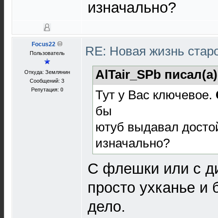
изначально?
Focus22
RE: Новая жизнь ста
Пользователь
AlTair_SPb писал(а
Откуда: Землянин
Сообщений: 3
Репутация:
0
Тут у Вас ключевое.
бы
ютуб выдавал достой
изначально?
С флешки или с ди
просто ухканье и 
дело.