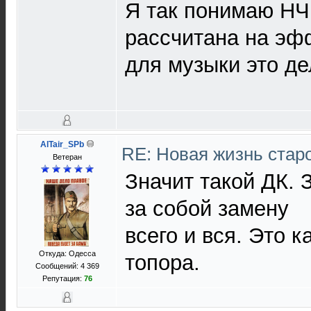
Я так понимаю НЧ
рассчитана на эфф
для музыки это де
AlTair_SPb
RE: Новая жизнь ста
Ветеран
Значит такой ДК. 
за собой замену
всего и вся. Это к
Откуда: Одесса
топора.
Сообщений: 4 369
Репутация:
76