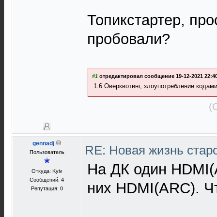
Топикстартер, пр
пробовали?
#1
отредактировал сообщение 19-12-2021 22:40
1.6 Оверквотинг, злоупотребление кода
(
gennadj
RE: Новая жизнь ста
Пользователь
На ДК один HDMI(A
Откуда: Kyiv
Сообщений: 4
них HDMI(ARC). Ч
Репутация:
0