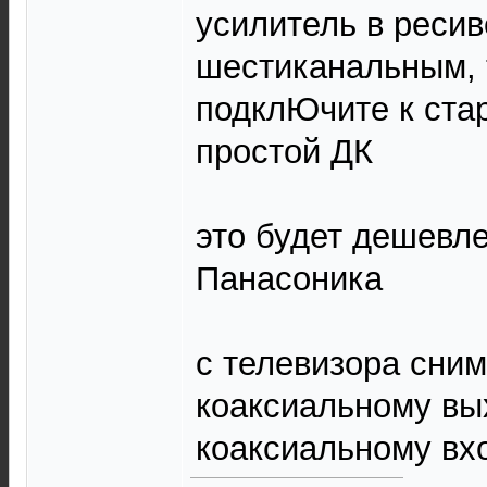
усилитель в реси
шестиканальным, 
подклЮчите к ста
простой ДК
это будет дешевл
Панасоника
с телевизора сни
коаксиальному вы
коаксиальному вх