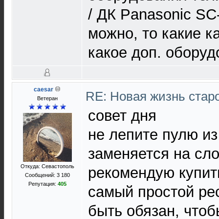
/ ДК Panasonic SC
можно, то какие к
какое доп. обору
caesar
RE: Новая жизнь ста
Ветеран
совет дня
не лепите пулю из
заменяется на сл
Откуда: Севастополь
рекомендую купить
Сообщений: 3 180
Репутация:
405
самый простой ре
быть обязан, чтоб