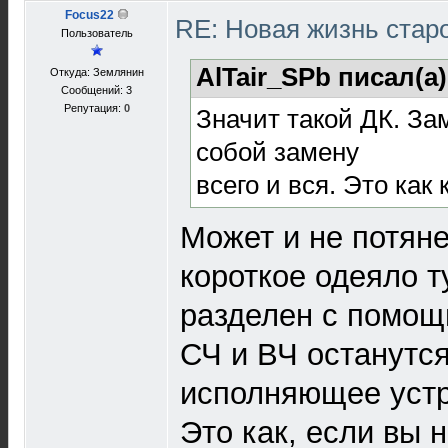
Focus22
RE: Новая жизнь ста
Пользователь
AlTair_SPb писал(а
Откуда: Землянин
Сообщений: 3
Репутация:
0
Значит такой ДК. За
собой замену
всего и вся. Это как
Может и не потяне
короткое одеяло т
разделен с помощь
СЧ и ВЧ останутся
исполняющее устр
Это как, если вы 