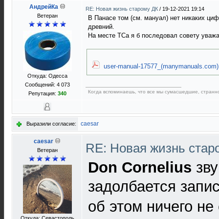
АндрейКа
RE: Новая жизнь старому ДК
/
19-12-2021 19:14
Ветеран
В Панасе том (см. мануал) нет никаких циф
древний.
На месте ТСа я б последовал совету уваж
user-manual-17577_(manymanuals.com)
Откуда: Одесса
Сообщений: 4 073
Когда вспоминаешь, что все мы сумаcшедшие, странное
Репутация:
340
caesar
Выразили согласие:
caesar
RE: Новая жизнь ста
Ветеран
Don Cornelius
зву
задолбается запи
об этом ничего не
Откуда: Севастополь