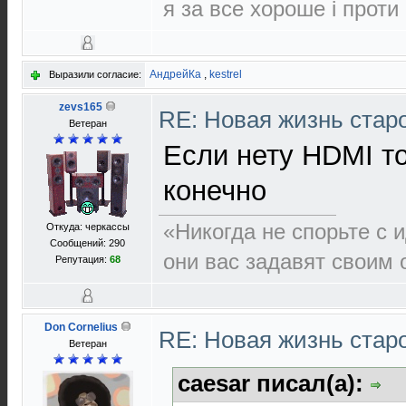
я за все хороше і проти
АндрейКа
,
kestrel
Выразили согласие:
zevs165
RE: Новая жизнь ста
Ветеран
Если нету HDMI т
конечно
«Никогда не спорьте с 
Откуда: черкассы
Сообщений: 290
они вас задавят своим 
Репутация:
68
Don Cornelius
RE: Новая жизнь ста
Ветеран
caesar писал(а):