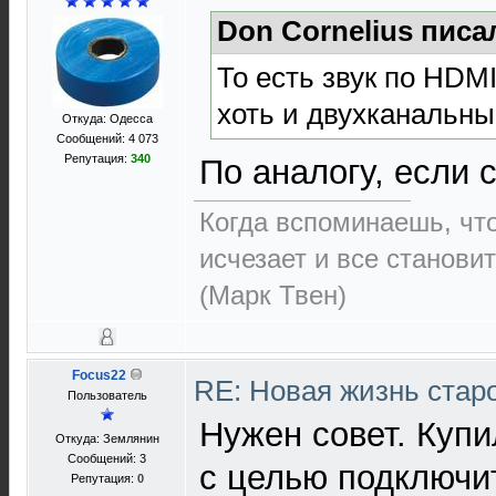
Don Cornelius писа
То есть звук по HDMI
хоть и двухканальн
Откуда: Одесса
Сообщений: 4 073
Репутация:
340
По аналогу, если 
Когда вспоминаешь, чт
исчезает и все становит
(Марк Твен)
Focus22
RE: Новая жизнь ста
Пользователь
Нужен совет. Купи
Откуда: Землянин
Сообщений: 3
с целью подключит
Репутация:
0