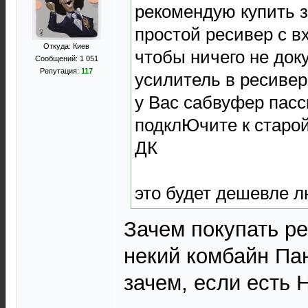
рекомендую купить з
простой ресивер с в
Откуда: Киев
чтобы ничего не доку
Сообщений: 1 051
Репутация:
117
усилитель в ресивер
у Вас сабвуфер пас
подклЮчите к старой
ДК
это будет дешевле 
Зачем покупать ре
некий комбайн Па
зачем, если есть