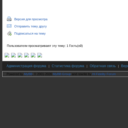
Версия для просмотра
Отправить тему другу
Подписаться на тему
Пользователи просматривают эту тему: 1 Гость(ей)
Администрация форума
Статистика форума
Обратная связь
Вер
|
|
|
Powered by
MyBB
, © 2001-2026
MyBB Group
and rewrite by
Hi Fidelity Forum