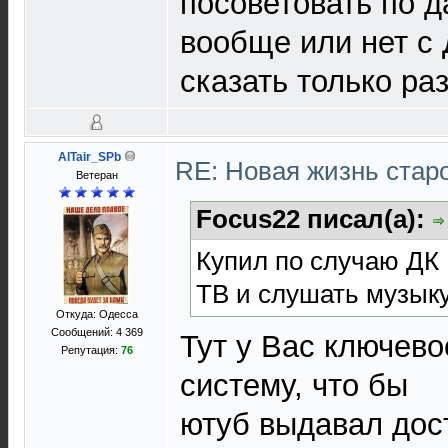
посоветовать по 
вообще или нет с
сказать только ра
AlTair_SPb
RE: Новая жизнь ста
Ветеран
Focus22 писал(а):
Купил по случаю ДК 
ТВ и слушать музыку
Откуда: Одесса
Сообщений: 4 369
Тут у Вас ключево
Репутация:
76
систему, что бы
ютуб выдавал дос