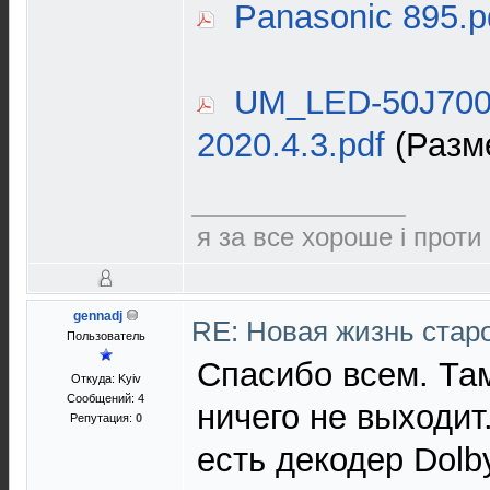
Panasonic 895.p
UM_LED-50J7000
2020.4.3.pdf
(Разме
я за все хороше і проти
gennadj
RE: Новая жизнь ста
Пользователь
Спасибо всем. Там
Откуда: Kyiv
Сообщений: 4
ничего не выходит
Репутация:
0
есть декодер Dolby