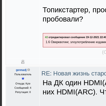
Топикстартер, пр
пробовали?
#1
отредактировал сообщение 19-12-2021 22:40
1.6 Оверквотинг, злоупотребление кода
(
gennadj
RE: Новая жизнь ста
Пользователь
На ДК один HDMI(A
Откуда: Kyiv
Сообщений: 4
них HDMI(ARC). Ч
Репутация:
0