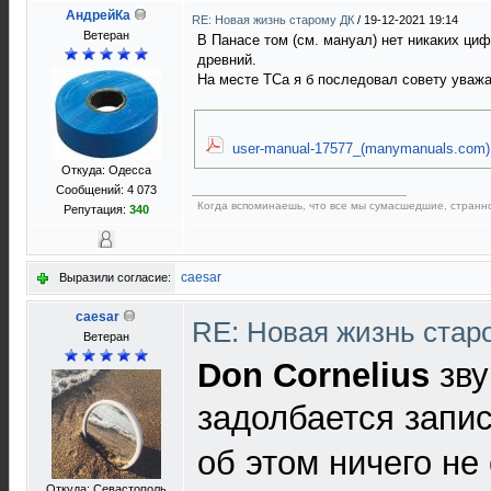
АндрейКа
RE: Новая жизнь старому ДК
/
19-12-2021 19:14
Ветеран
В Панасе том (см. мануал) нет никаких циф
древний.
На месте ТСа я б последовал совету уваж
user-manual-17577_(manymanuals.com)
Откуда: Одесса
Сообщений: 4 073
Когда вспоминаешь, что все мы сумаcшедшие, странное
Репутация:
340
caesar
Выразили согласие:
caesar
RE: Новая жизнь ста
Ветеран
Don Cornelius
зву
задолбается запи
об этом ничего не
Откуда: Севастополь