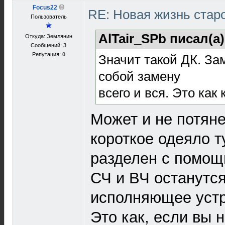
Focus22
RE: Новая жизнь ста
Пользователь
AlTair_SPb писал(а
Откуда: Землянин
Сообщений: 3
Репутация:
0
Значит такой ДК. За
собой замену
всего и вся. Это как
Может и не потяне
короткое одеяло т
разделен с помощь
СЧ и ВЧ останутся
исполняющее устр
Это как, если вы 