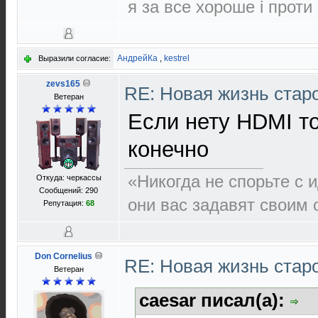
я за все хороше і проти
АндрейКа
,
kestrel
Выразили согласие:
zevs165
RE: Новая жизнь ста
Ветеран
Если нету HDMI т
конечно
«Никогда не спорьте с 
Откуда: черкассы
Сообщений: 290
они вас задавят своим 
Репутация:
68
Don Cornelius
RE: Новая жизнь ста
Ветеран
caesar писал(а):