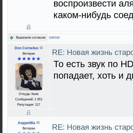
воспроизвести аля
каком-нибудь сое
caesar
Выразили согласие:
Don Cornelius
RE: Новая жизнь ста
Ветеран
То есть звук по H
попадает, хоть и 
Откуда: Киев
Сообщений: 1 051
Репутация:
117
АндрейКа
RE: Новая жизнь ста
Ветеран