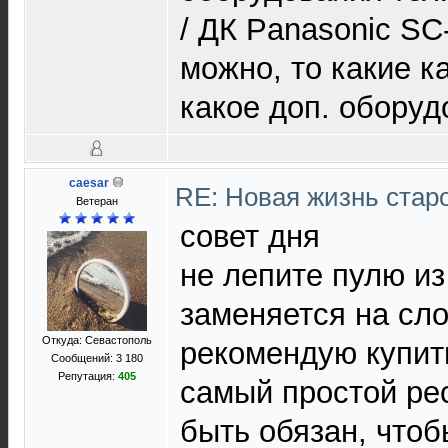
/ ДК Panasonic SC
можно, то какие к
какое доп. обору
caesar
RE: Новая жизнь ста
Ветеран
совет дня
не лепите пулю из
заменяется на сл
Откуда: Севастополь
рекомендую купить
Сообщений: 3 180
Репутация:
405
самый простой ре
быть обязан, чтоб