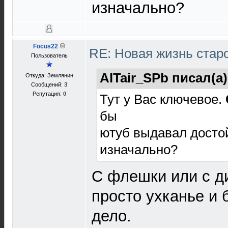
изначально?
Focus22
RE: Новая жизнь ста
Пользователь
AlTair_SPb писал(а
Откуда: Землянин
Сообщений: 3
Репутация:
0
Тут у Вас ключевое.
бы
ютуб выдавал достой
изначально?
С флешки или с ди
просто ухканье и 
дело.