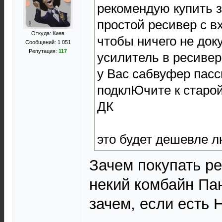
рекомендую купить з
простой ресивер с в
Откуда: Киев
чтобы ничего не доку
Сообщений: 1 051
Репутация:
117
усилитель в ресивер
у Вас сабвуфер пас
подклЮчите к старой
ДК
это будет дешевле 
Зачем покупать ре
некий комбайн Па
зачем, если есть