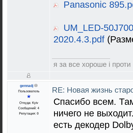
Panasonic 895.p
UM_LED-50J7000
2020.4.3.pdf
(Разме
я за все хороше і проти
gennadj
RE: Новая жизнь ста
Пользователь
Спасибо всем. Там
Откуда: Kyiv
Сообщений: 4
ничего не выходит
Репутация:
0
есть декодер Dolby