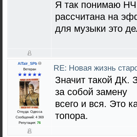
Я так понимаю НЧ
рассчитана на эфф
для музыки это де
AlTair_SPb
RE: Новая жизнь ста
Ветеран
Значит такой ДК. 
за собой замену
всего и вся. Это к
Откуда: Одесса
топора.
Сообщений: 4 369
Репутация:
76