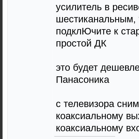
усилитель в реси
шестиканальным, 
подклЮчите к ста
простой ДК
это будет дешевл
Панасоника
с телевизора сни
коаксиальному вы
коаксиальному вх