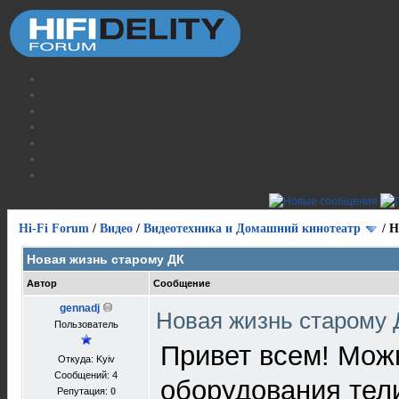
Hi-Fi Forum
/
Видео
/
Видеотехника и Домашний кинотеатр
/
Н
Новая жизнь старому ДК
Автор
Сообщение
gennadj
Новая жизнь старому
Пользователь
Привет всем! Можн
Откуда: Kyiv
Сообщений: 4
оборудования тели
Репутация:
0