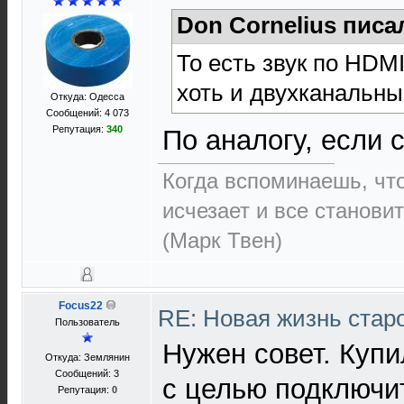
Don Cornelius писа
То есть звук по HDMI
хоть и двухканальн
Откуда: Одесса
Сообщений: 4 073
Репутация:
340
По аналогу, если 
Когда вспоминаешь, чт
исчезает и все становит
(Марк Твен)
Focus22
RE: Новая жизнь ста
Пользователь
Нужен совет. Купи
Откуда: Землянин
Сообщений: 3
с целью подключит
Репутация:
0