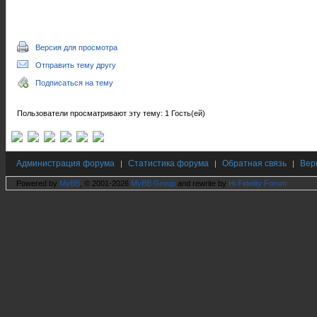
Версия для просмотра
Отправить тему другу
Подписаться на тему
Пользователи просматривают эту тему: 1 Гость(ей)
Администрация форума
Статистика форума
Обратная связь
Вер
|
|
|
Powered by
MyBB
, © 2001-2026
MyBB Group
and rewrite by
Hi Fidelity Forum