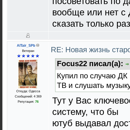
посоветовать по 
вообще или нет с
сказать только ра
AlTair_SPb
RE: Новая жизнь ста
Ветеран
Focus22 писал(а):
Купил по случаю ДК 
ТВ и слушать музыку
Откуда: Одесса
Сообщений: 4 369
Тут у Вас ключево
Репутация:
76
систему, что бы
ютуб выдавал дос