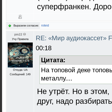
суперфранкен. Дорого
roteid
Выразили согласие:
pm22
RE: «Мир аудиокассет» 
Учу Правила
00:18
Цитата:
На топовой деке топов
Откуда: UA
Сообщений: 149
металлу....
Не утрёт. Но в этом,
друг, надо разбирать