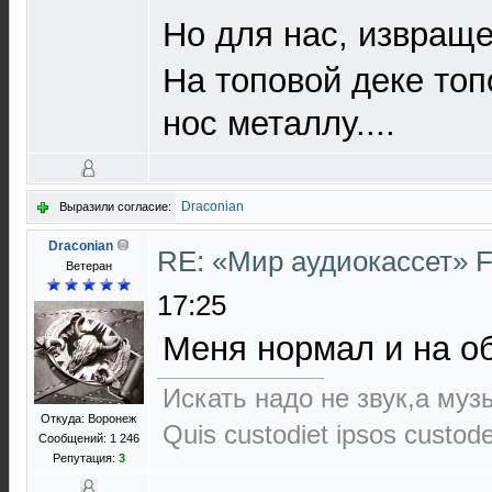
Но для нас, извраще
На топовой деке то
нос металлу....
Draconian
Выразили согласие:
Draconian
RE: «Мир аудиокассет» 
Ветеран
17:25
Меня нормал и на о
Искать надо не звук,а музы
Откуда: Воронеж
Quis custodiet ipsos custod
Сообщений: 1 246
Репутация:
3