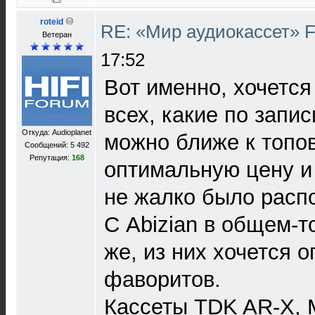
roteid
RE: «Мир аудиокассет» 
Ветеран
17:52
Вот именно, хочется
всех, какие по запис
Откуда: Audioplanet
можно ближе к топов
Сообщений: 5 492
Репутация:
168
оптимальную цену и
не жалко было расп
С Abizian в общем-то
же, из них хочется 
фаворитов.
Кассеты TDK AR-X, M