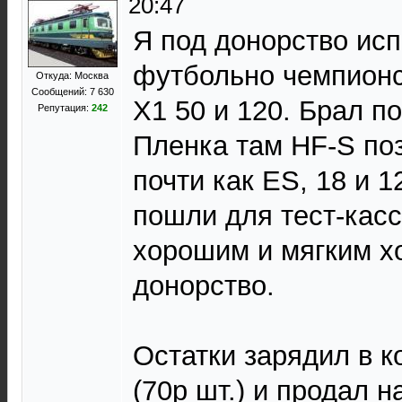
20:47
Я под донорство ис
футбольно чемпион
Откуда: Москва
Сообщений: 7 630
Х1 50 и 120. Брал по
Репутация:
242
Пленка там HF-S поз
почти как ЕS, 18 и 
пошли для тест-касс
хорошим и мягким хо
донорство.
Остатки зарядил в 
(70р шт.) и продал н