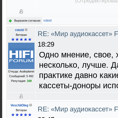
(Отредактирова
roteid
Выразили согласие:
roteid
RE: «Мир аудиокассет» 
Ветеран
18:29
Одно мнение, свое, 
несколько, лучше. Д
Откуда: Audioplanet
практике давно каки
Сообщений: 5 492
Репутация:
168
кассеты-доноры испо
VeschiiOleg
RE: «Мир аудиокассет» 
Ветеран