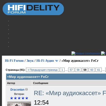
Hi-Fi Forum
/
Звук
/
Hi-Fi Аудио
/
«Мир аудиокассет» FeCr
Страницы (91):
« Предыдущая страница
1
...
57
58
59
60
61
...
«Мир аудиокассет» FeCr
Автор
Сообщение
Draconian
RE: «Мир аудиокассет» 
Ветеран
12:54