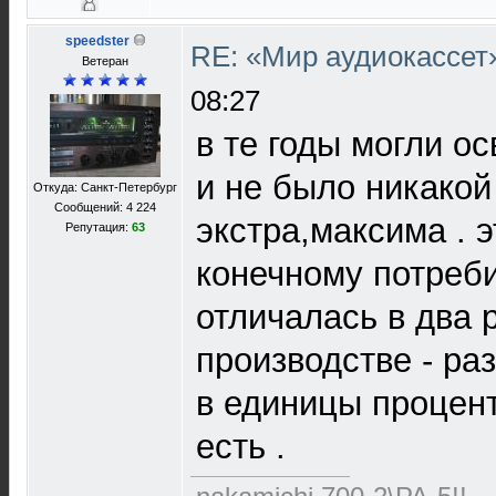
speedster
RE: «Мир аудиокассет
Ветеран
08:27
в те годы могли о
и не было никакой
Откуда: Санкт-Петербург
Сообщений: 4 224
экстра,максима . э
Репутация:
63
конечному потреб
отличалась в два р
производстве - ра
в единицы процент
есть .