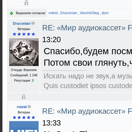
roteid
,
Draconian
,
VeschiiOleg
,
djon
Выразили согласие:
Draconian
RE: «Мир аудиокассет» 
Ветеран
13:20
Спасибо,будем посм
Потом свои глянуть,
Откуда: Воронеж
Искать надо не звук,а музы
Сообщений: 1 246
Репутация:
3
Quis custodiet ipsos custod
roteid
RE: «Мир аудиокассет» 
Ветеран
13:33