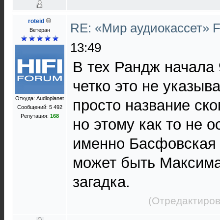
roteid
RE: «Мир аудиокассет» 
Ветеран
13:49
В тех Рандж начала 
четко это не указыв
Откуда: Audioplanet
просто название ск
Сообщений: 5 492
Репутация:
168
но этому как то не о
именно Басфовская л
может быть Максима 
загадка.
(Отредактиров