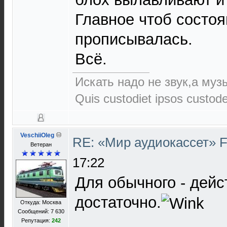
Главное чтоб состоя
прописывалась.
Всё.
Искать надо не звук,а музы
Quis custodiet ipsos custod
VeschiiOleg
RE: «Мир аудиокассет» 
Ветеран
17:22
Для обычного - дейс
достаточно.
Откуда: Москва
Сообщений: 7 630
Репутация:
242