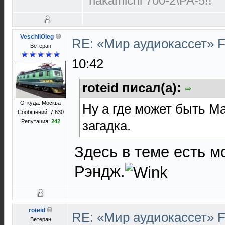
nakamichi 700-2\PA-5!!
VeschiiOleg
RE: «Мир аудиокассет» 
Ветеран
10:42
roteid писал(а):
Откуда: Москва
Ну а где может быть Ма
Сообщений: 7 630
загадка.
Репутация:
242
Здесь в теме есть м
Рэндж.
roteid
RE: «Мир аудиокассет» 
Ветеран