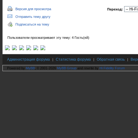
Версия для просмотра
Переход:
Отправить тему другу
Подписаться на тему
Пользователи просматривают эту тему: 4 Гость(ей)
Администрация форума
Статистика форума
Обратная связь
Вер
|
|
|
Powered by
MyBB
, © 2001-2026
MyBB Group
and rewrite by
Hi Fidelity Forum