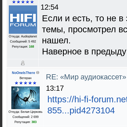
12:54
Если и есть, то не в
темы, просмотрел вс
Откуда: Audioplanet
нашел.
Сообщений: 5 492
Репутация:
168
Наверное в предыду
NoOneIsThere
RE: «Мир аудиокассет
Ветеран
13:17
https://hi-fi-forum.n
855...pid4273104
Откуда: Белая Церковь
Сообщений: 2 699
Репутация:
383