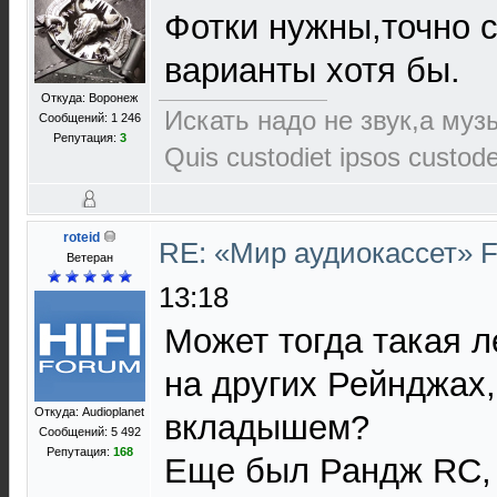
Фотки нужны,точно с
варианты хотя бы.
Откуда: Воронеж
Искать надо не звук,а музы
Сообщений: 1 246
Репутация:
3
Quis custodiet ipsos custod
roteid
RE: «Мир аудиокассет» 
Ветеран
13:18
Может тогда такая л
на других Рейнджах,
Откуда: Audioplanet
вкладышем?
Сообщений: 5 492
Репутация:
168
Еще был Рандж RC, 