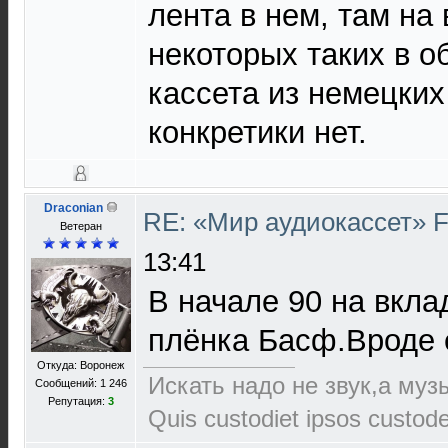
лента в нем, там на
некоторых таких в о
кассета из немецких
конкретики нет.
Draconian
RE: «Мир аудиокассет» 
Ветеран
13:41
В начале 90 на вкл
плёнка Басф.Вроде е
Откуда: Воронеж
Искать надо не звук,а музы
Сообщений: 1 246
Репутация:
3
Quis custodiet ipsos custod