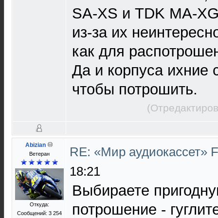
SA-XS и TDK MA-XG
из-за их неинтересн
как для распотроше
Да и корпуса ихние
чтобы потрошить.
(Отредактиров
Abizian
RE: «Мир аудиокассет» 
Ветеран
18:21
Выбираете пригодну
потрошение - гуглите
Откуда:
Сообщений: 3 254