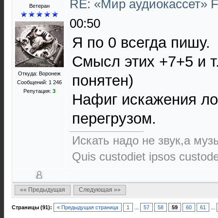
RE: «Мир аудиокассет» 
Ветеран
00:50
Я по 0 всегда пишу.
Смысл этих +7+5 и т
Откуда: Воронеж
понятен)
Сообщений: 1 246
Репутация:
3
Нафиг искажения лов
перегрузом.
Искать надо не звук,а музы
Quis custodiet ipsos custod
«« Предыдущая
Следующая »»
Страницы (91):
« Предыдущая страница
1
...
57
58
59
60
61
...