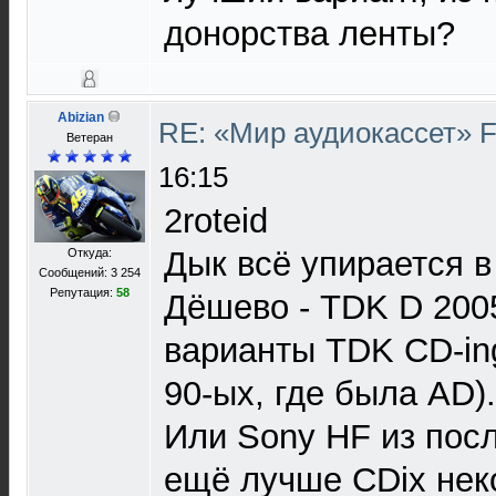
донорства ленты?
Abizian
RE: «Мир аудиокассет» 
Ветеран
16:15
2roteid
Дык всё упирается 
Откуда:
Сообщений: 3 254
Репутация:
58
Дёшево - TDK D 200
варианты TDK CD-in
90-ых, где была AD).
Или Sony HF из посл
ещё лучше CDix нек