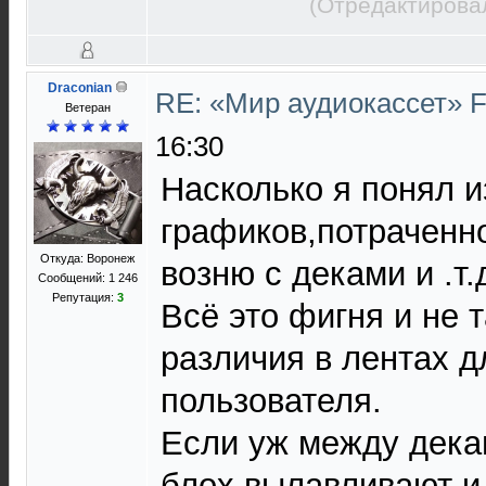
(Отредактирова
Draconian
RE: «Мир аудиокассет» 
Ветеран
16:30
Насколько я понял и
графиков,потраченн
Откуда: Воронеж
возню с деками и .т.
Сообщений: 1 246
Репутация:
3
Всё это фигня и не 
различия в лентах д
пользователя.
Если уж между декам
блох вылавливают и 