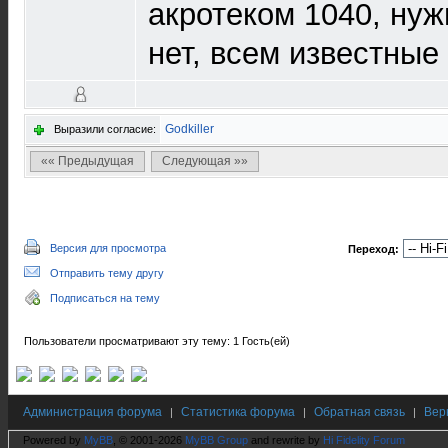
акротеком 1040, нуж
нет, всем известные
Godkiller
Выразили согласие:
«« Предыдущая
Следующая »»
Версия для просмотра
Переход:
Отправить тему другу
Подписаться на тему
Пользователи просматривают эту тему: 1 Гость(ей)
Администрация форума
Статистика форума
Обратная связь
Вер
|
|
|
Powered by
MyBB
, © 2001-2026
MyBB Group
and rewrite by
Hi Fidelity Forum