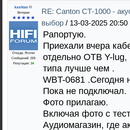
kashtan
RE: Canton CT-1000 - ак
Ветеран
выбор
/
13-03-2025 20:50
Рапортую.
Приехали вчера каб
Откуда: Яготин
отдельно OTB Y-lug,
Сообщений: 269
Репутация:
34
типа лучше чем .
WBT-0681 .Сегодня 
Пока не подключал.
Фото прилагаю.
Включая фото с тес
Аудиомагазин, где а