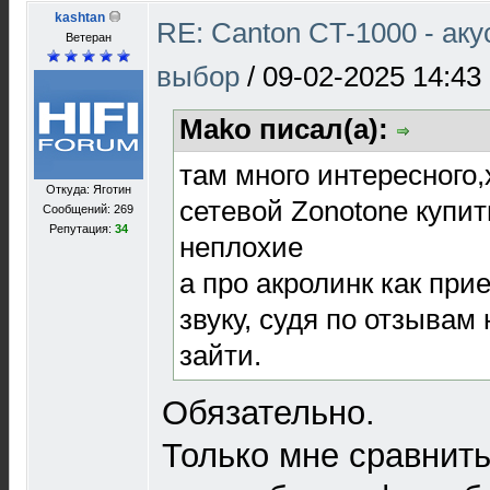
kashtan
RE: Canton CT-1000 - ак
Ветеран
выбор
/
09-02-2025 14:43
Mako писал(а):
там много интересного,
Откуда: Яготин
сетевой Zonotone купит
Сообщений: 269
Репутация:
34
неплохие
а про акролинк как при
звуку, судя по отзывам
зайти.
Обязательно.
Только мне сравнить