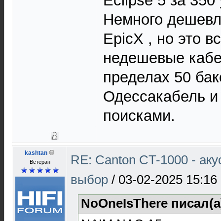
Eclipse 5 за 350
Немного дешев
EpicX , но это 
недешевые кабе
пределах 50 бак
Одессакабель и 
поисками.
kashtan
RE: Canton CT-1000 - ак
Ветеран
выбор
/
03-02-2025 15:16
NoOneIsThere писал(а