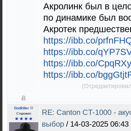
Акролинк был в цело
по динамике был во
Акротек предшестве
https://ibb.co/prfnFH
https://ibb.co/qYP7S
https://ibb.co/CpqRX
https://ibb.co/bggGtjt
(Отредактировал
Godkiller
RE: Canton CT-1000 - ак
Старожил
выбор
/
14-03-2025 06:43