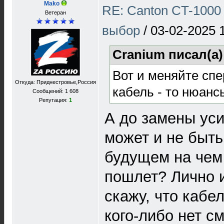
Mako
RE: Canton CT-1000 
Ветеран
выбор
/
03-02-2025 
Cranium писал(а
Вот и меняйте спе
Откуда: Приднестровье,Россия
кабель - то нюанс
Сообщений: 1 608
Репутация:
1
А до замены уси
может и не быт
будущем на чем
пошлет? Лично и
скажу, что кабе
кого-либо нет с