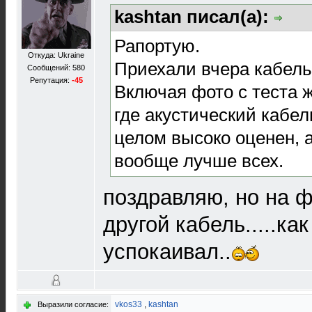
kashtan писал(а):
Рапортую.
Откуда: Ukraine
Приехали вчера кабель
Сообщений: 580
Репутация:
-45
Включая фото с теста 
где акустический кабел
целом высоко оценен, 
вообще лучше всех.
поздравляю, но на ф
другой кабель.....ка
успокаивал..
vkos33
,
kashtan
Выразили согласие: