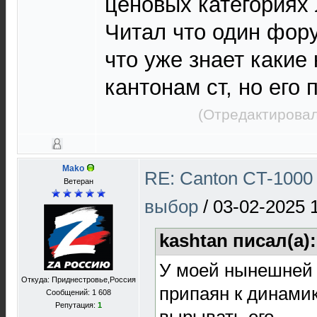
ценовых категориях
Читал что один фор
что уже знает какие
кантонам ст, но его 
(Отредактировал
Mako
RE: Canton CT-1000 
Ветеран
выбор
/
03-02-2025 
kashtan писал(а)
У моей нынешней 
Откуда: Приднестровье,Россия
припаян к динамик
Сообщений: 1 608
Репутация:
1
вырывать его.