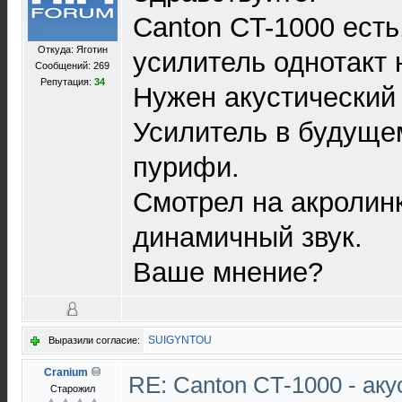
Canton CT-1000 есть
Откуда: Яготин
усилитель однотакт 
Сообщений: 269
Репутация:
34
Нужен акустический
Усилитель в будуще
пурифи.
Смотрел на акролинк
динамичный звук.
Ваше мнение?
SUIGYNTOU
Выразили согласие:
Cranium
RE: Canton CT-1000 - ак
Старожил