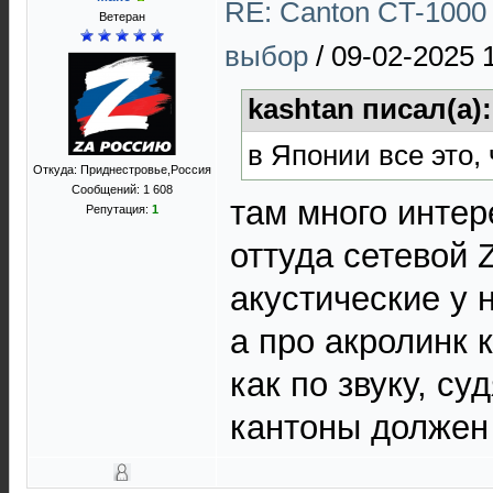
RE: Canton CT-1000 
Ветеран
выбор
/
09-02-2025 
kashtan писал(а)
в Японии все это,
Откуда: Приднестровье,Россия
Сообщений: 1 608
там много интер
Репутация:
1
оттуда сетевой 
акустические у 
а про акролинк 
как по звуку, су
кантоны должен 