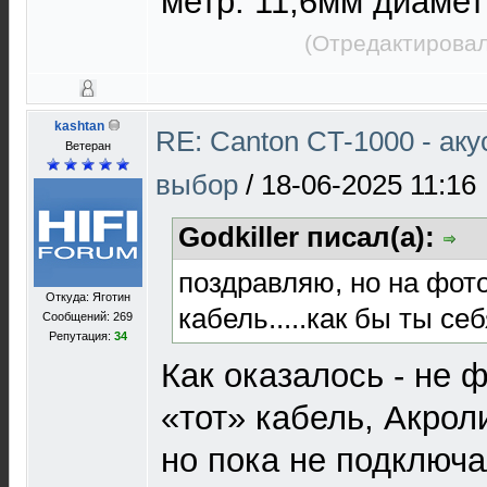
метр. 11,6мм диаме
(Отредактировал
kashtan
RE: Canton CT-1000 - ак
Ветеран
выбор
/
18-06-2025 11:16
Godkiller писал(а):
поздравляю, но на фото
Откуда: Яготин
кабель.....как бы ты се
Сообщений: 269
Репутация:
34
Как оказалось - не 
«тот» кабель, Акроли
но пока не подключа