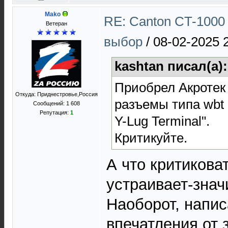
Mako
RE: Canton CT-1000 
Ветеран
выбор
/
08-02-2025 
kashtan писал(а)
Приобрел Акротек 
Откуда: Приднестровье,Россия
разъемы типа wbt 
Сообщений: 1 608
Репутация:
1
Y-Lug Terminal".
Критикуйте.
А что критикова
устраивает-знач
Наоборот, напис
впечатления от 