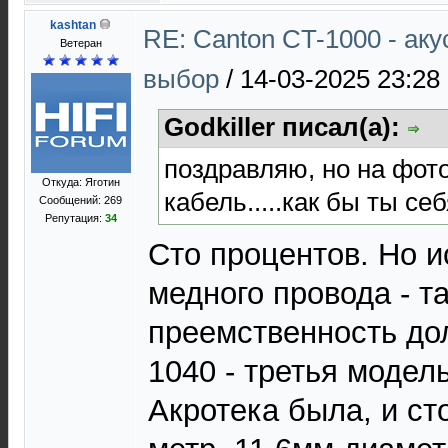
kashtan
RE: Canton CT-1000 - ак
Ветеран
выбор
/
14-03-2025 23:28
Godkiller писал(а):
поздравляю, но на фото
Откуда: Яготин
кабель.....как бы ты се
Сообщений: 269
Репутация:
34
Cто процентов. Но и
медного провода - та
преемственность до
1040 - третья модел
Акротека была, и ст