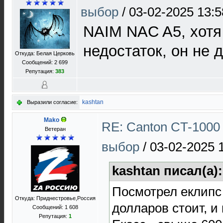
выбор
/
03-02-2025 13:5
NAIM NAC A5, хотя
недостаток, он не 
Откуда: Белая Церковь
Сообщений: 2 699
Репутация:
383
kashtan
Выразили согласие:
Mako
RE: Canton CT-1000 
Ветеран
выбор
/
03-02-2025 
kashtan писал(а)
Посмотрел еклипс
Откуда: Приднестровье,Россия
долларов стоит, и 
Сообщений: 1 608
Репутация:
1