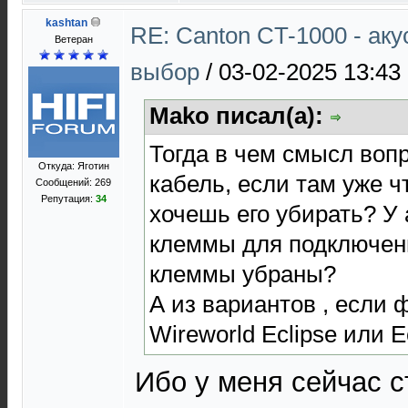
kashtan
RE: Canton CT-1000 - ак
Ветеран
выбор
/
03-02-2025 13:43
Mako писал(а):
Тогда в чем смысл воп
Откуда: Яготин
кабель, если там уже ч
Сообщений: 269
Репутация:
34
хочешь его убирать? У 
клеммы для подключен
клеммы убраны?
А из вариантов , если 
Wireworld Eclipse или 
Ибо у меня сейчас с