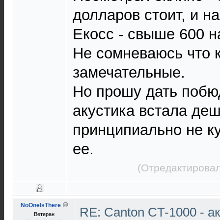
долларов стоит, и на
Екосс - свыше 600 н
Не сомневаюсь что 
замечательные.
Но прошу дать побю
акустика встала деш
принципиально не к
ее.
(Отредактировал
NoOneIsThere
RE: Canton CT-1000 - а
Ветеран