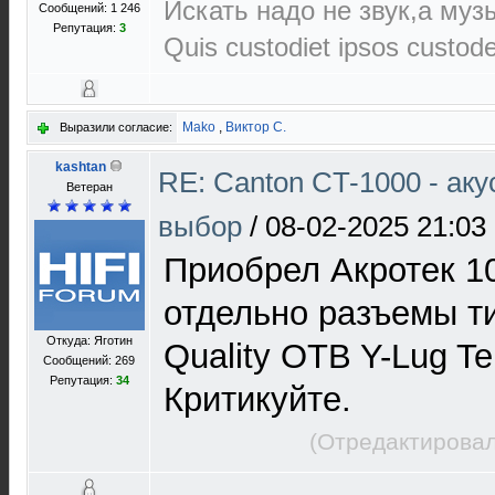
Искать надо не звук,а музы
Сообщений: 1 246
Репутация:
3
Quis custodiet ipsos custod
Mako
,
Виктор С.
Выразили согласие:
kashtan
RE: Canton CT-1000 - ак
Ветеран
выбор
/
08-02-2025 21:03
Приобрел Акротек 10
отдельно разъемы ти
Откуда: Яготин
Quality OTB Y-Lug Te
Сообщений: 269
Репутация:
34
Критикуйте.
(Отредактировал