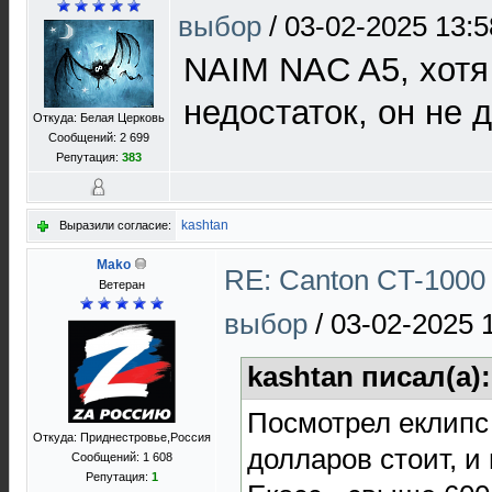
выбор
/
03-02-2025 13:5
NAIM NAC A5, хотя
недостаток, он не 
Откуда: Белая Церковь
Сообщений: 2 699
Репутация:
383
kashtan
Выразили согласие:
Mako
RE: Canton CT-1000 
Ветеран
выбор
/
03-02-2025 
kashtan писал(а)
Посмотрел еклипс
Откуда: Приднестровье,Россия
долларов стоит, и 
Сообщений: 1 608
Репутация:
1