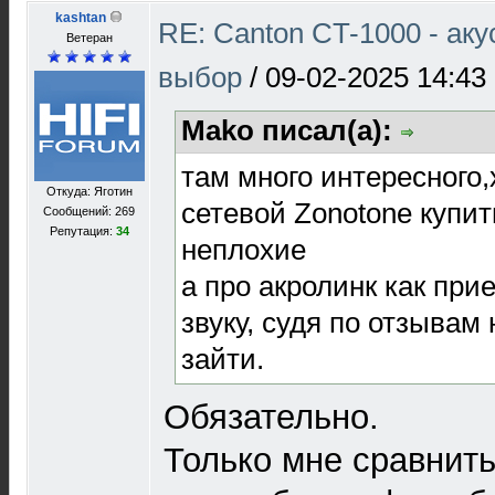
kashtan
RE: Canton CT-1000 - ак
Ветеран
выбор
/
09-02-2025 14:43
Mako писал(а):
там много интересного,
Откуда: Яготин
сетевой Zonotone купит
Сообщений: 269
Репутация:
34
неплохие
а про акролинк как при
звуку, судя по отзывам
зайти.
Обязательно.
Только мне сравнить