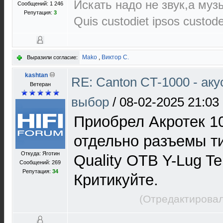
Искать надо не звук,а музы
Сообщений: 1 246
Репутация:
3
Quis custodiet ipsos custod
Mako
,
Виктор С.
Выразили согласие:
kashtan
RE: Canton CT-1000 - ак
Ветеран
выбор
/
08-02-2025 21:03
Приобрел Акротек 10
отдельно разъемы ти
Откуда: Яготин
Quality OTB Y-Lug Te
Сообщений: 269
Репутация:
34
Критикуйте.
(Отредактировал