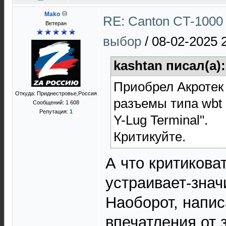
Mako
RE: Canton CT-1000 
Ветеран
выбор
/
08-02-2025 
kashtan писал(а)
Приобрел Акротек 
Откуда: Приднестровье,Россия
разъемы типа wbt 
Сообщений: 1 608
Репутация:
1
Y-Lug Terminal".
Критикуйте.
А что критикова
устраивает-знач
Наоборот, напис
впечатления от 