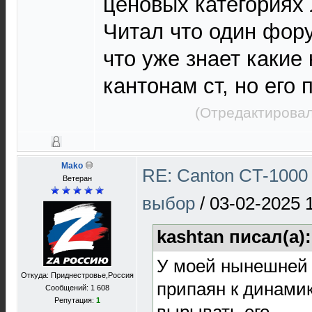
ценовых категориях
Читал что один фор
что уже знает какие
кантонам ст, но его 
(Отредактировал
Mako
RE: Canton CT-1000 
Ветеран
выбор
/
03-02-2025 
kashtan писал(а)
У моей нынешней 
Откуда: Приднестровье,Россия
припаян к динамик
Сообщений: 1 608
Репутация:
1
вырывать его.