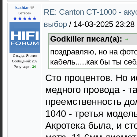
kashtan
RE: Canton CT-1000 - ак
Ветеран
выбор
/
14-03-2025 23:28
Godkiller писал(а):
поздравляю, но на фото
Откуда: Яготин
кабель.....как бы ты се
Сообщений: 269
Репутация:
34
Cто процентов. Но и
медного провода - та
преемственность до
1040 - третья модел
Акротека была, и ст