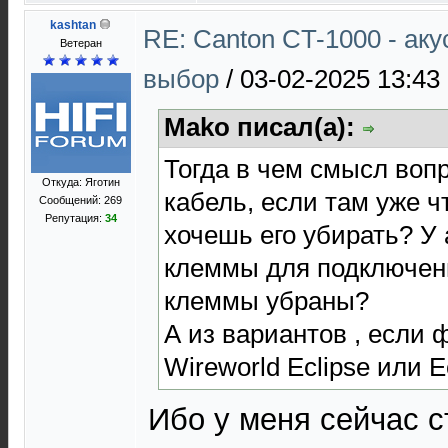
kashtan
RE: Canton CT-1000 - ак
Ветеран
выбор
/
03-02-2025 13:43
Mako писал(а):
Тогда в чем смысл воп
Откуда: Яготин
кабель, если там уже ч
Сообщений: 269
Репутация:
34
хочешь его убирать? У 
клеммы для подключен
клеммы убраны?
А из вариантов , если 
Wireworld Eclipse или 
Ибо у меня сейчас с