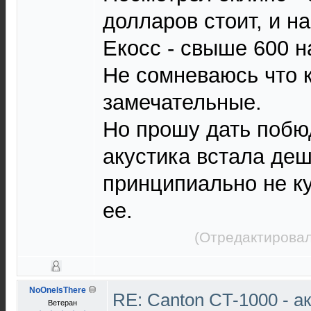
долларов стоит, и на
Екосс - свыше 600 н
Не сомневаюсь что 
замечательные.
Но прошу дать побю
акустика встала деш
принципиально не к
ее.
(Отредактировал
NoOneIsThere
RE: Canton CT-1000 - а
Ветеран