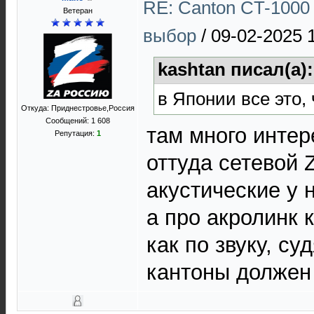
RE: Canton CT-1000 
Ветеран
выбор
/
09-02-2025 
kashtan писал(а)
в Японии все это,
Откуда: Приднестровье,Россия
Сообщений: 1 608
там много интер
Репутация:
1
оттуда сетевой 
акустические у 
а про акролинк 
как по звуку, су
кантоны должен 