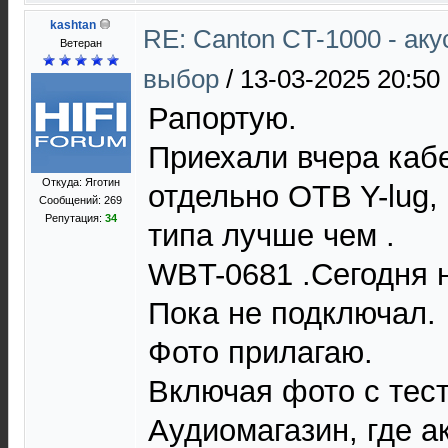
kashtan
RE: Canton CT-1000 - ак
Ветеран
выбор
/
13-03-2025 20:50
Рапортую.
Приехали вчера каб
Откуда: Яготин
отдельно OTB Y-lug,
Сообщений: 269
Репутация:
34
типа лучше чем .
WBT-0681 .Сегодня 
Пока не подключал.
Фото прилагаю.
Включая фото с тес
Аудиомагазин, где а