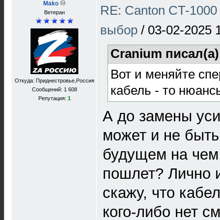
Mako
RE: Canton CT-1000 
Ветеран
выбор
/
03-02-2025 
Cranium писал(а
Вот и меняйте спе
Откуда: Приднестровье,Россия
кабель - то нюанс
Сообщений: 1 608
Репутация:
1
А до замены уси
может и не быт
будущем на чем
пошлет? Лично и
скажу, что кабе
кого-либо нет с