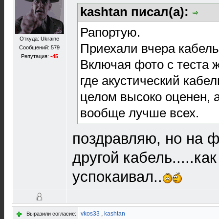
kashtan писал(а):
Рапортую.
Откуда: Ukraine
Приехали вчера кабель
Сообщений: 579
Репутация:
-45
Включая фото с теста 
где акустический кабел
целом высоко оценен, 
вообще лучше всех.
поздравляю, но на ф
другой кабель.....ка
успокаивал..
vkos33
,
kashtan
Выразили согласие: