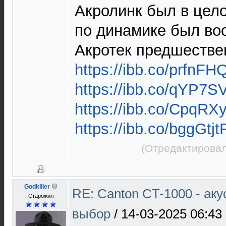
Акролинк был в цело
по динамике был во
Акротек предшестве
https://ibb.co/prfnFH
https://ibb.co/qYP7S
https://ibb.co/CpqRX
https://ibb.co/bggGtjt
(Отредактировал
Godkiller
RE: Canton CT-1000 - ак
Старожил
выбор
/
14-03-2025 06:43