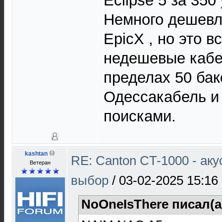
Eclipse 5 за 350
Немного дешев
EpicX , но это 
недешевые кабе
пределах 50 бак
Одессакабель и 
поисками.
kashtan
RE: Canton CT-1000 - ак
Ветеран
выбор
/
03-02-2025 15:16
NoOneIsThere писал(а