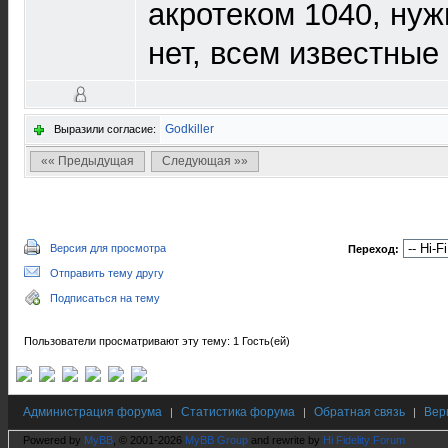
акротеком 1040, нуж
нет, всем известные
Godkiller
Выразили согласие:
«« Предыдущая
Следующая »»
Версия для просмотра
Переход:
Отправить тему другу
Подписаться на тему
Пользователи просматривают эту тему: 1 Гость(ей)
Администрация форума
Статистика форума
Обратная связь
Вер
|
|
|
Powered by
MyBB
, © 2001-2026
MyBB Group
and rewrite by
Hi Fidelity Forum