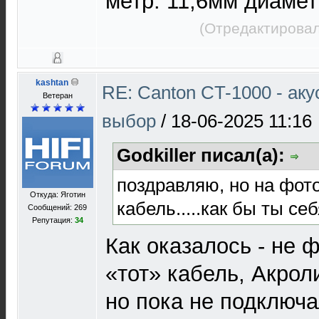
метр. 11,6мм диаме
(Отредактировал
kashtan
RE: Canton CT-1000 - ак
Ветеран
выбор
/
18-06-2025 11:16
Godkiller писал(а):
поздравляю, но на фото
Откуда: Яготин
кабель.....как бы ты се
Сообщений: 269
Репутация:
34
Как оказалось - не 
«тот» кабель, Акроли
но пока не подключа