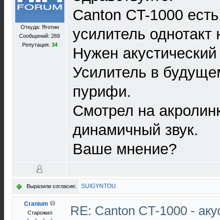
Canton CT-1000 есть
Откуда: Яготин
усилитель однотакт 
Сообщений: 269
Репутация:
34
Нужен акустический
Усилитель в будуще
пурифи.
Смотрел на акролинк
динамичный звук.
Ваше мнение?
SUIGYNTOU
Выразили согласие:
Cranium
RE: Canton CT-1000 - ак
Старожил