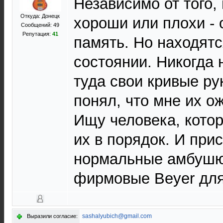
Независимо от того,
Откуда: Донецк
хороши или плохи - 
Сообщений: 49
Репутация:
41
память. Но находятс
состоянии. Никогда 
туда свои кривые ру
понял, что мне их ож
Ищу человека, кото
их в порядок. И при
нормальные амбушю
фирмовые Beyer для 
sashalyubich@gmail.com
Выразили согласие: