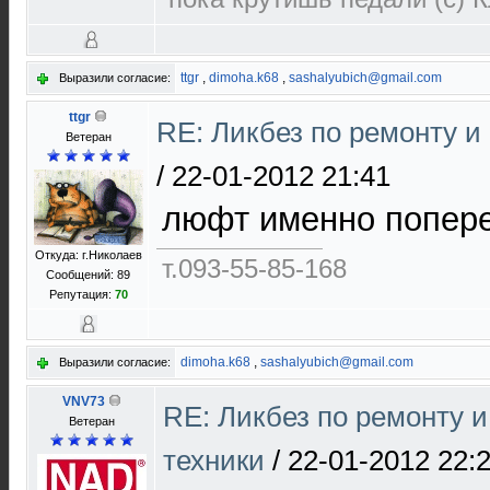
ttgr
,
dimoha.k68
,
sashalyubich@gmail.com
Выразили согласие:
ttgr
RE: Ликбез по ремонту и
Ветеран
/
22-01-2012 21:41
люфт именно попер
Откуда: г.Николаев
т.093-55-85-168
Сообщений: 89
Репутация:
70
dimoha.k68
,
sashalyubich@gmail.com
Выразили согласие:
VNV73
RE: Ликбез по ремонту 
Ветеран
техники
/
22-01-2012 22: