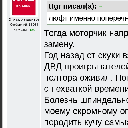
ttgr писал(а):
люфт именно попереч
Откуда: откуда и все
Сообщений: 14 088
Тогда моторчик нап
Репутация:
630
замену.
Год назад от скуки 
ДВД проигрывателей
полтора оживил. Пот
с нехваткой времени
Болезнь шпиндельно
моему скромному оп
породить кучу самы