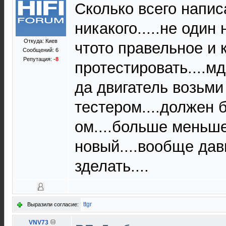
Сколько всего написа
никакого.....не один 
Откуда: Киев
чтото правельное и к
Сообщений: 6
Репутация:
-8
протестировать....мд
да двигатель возьми
тестером....должен 
ом....больше меньше
новый....вообще дав
зделать....
ttgr
Выразили согласие:
VNV73