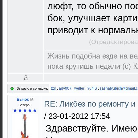
люфт, то обычно по
бок, улучшает карт
приводит к нормаль
(Отредактирова
Жизнь подобна езде на ве
пока крутишь педали (с) 
ttgr
,
adv007
,
weller
,
Yuri S
,
sashalyubich@gmail.
Выразили согласие:
Бычок
RE: Ликбез по ремонту и
Ветеран
/
23-01-2012 17:54
Здравствуйте. Имею