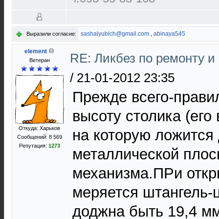
sashalyubich@gmail.com
,
abinaya545
Выразили согласие:
element
RE: Ликбез по ремонту и
Ветеран
/
21-01-2012 23:35
Прежде всего-прави
высоту столика (его
Откуда: Харьков
на которую ложится 
Сообщений: 8 569
Репутация:
1273
металлической плос
механизма.ПРи откр
меряется штангель-
доджна быть 19,4 м