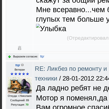
скажут за общий рем
Мне всеравно...чем
глупых тем больше 
(Отредактировал
ttgr
Выразили согласие:
ttgr
RE: Ликбез по ремонту 
Ветеран
техники
/
28-01-2012 22:4
Да ладно ребят не д
Мотор я поменял,да
Откуда: г.Николаев
Сообщений: 89
Репутация:
70
Вам огромное спаси