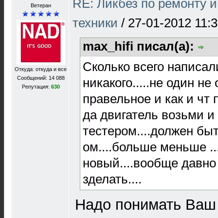
RE: Ликбез по ремонту 
Ветеран
техники
/
27-01-2012 11:
max_hifi писал(а):
Сколько всего написали
Откуда: откуда и все
Сообщений: 14 088
никакого.....не один не
Репутация:
630
правельное и как и чт п
да двигатель возьми и
тестером....должен быт
ом....больше меньше ..
новый....вообще давно
зделать....
Надо понимать Ваш 