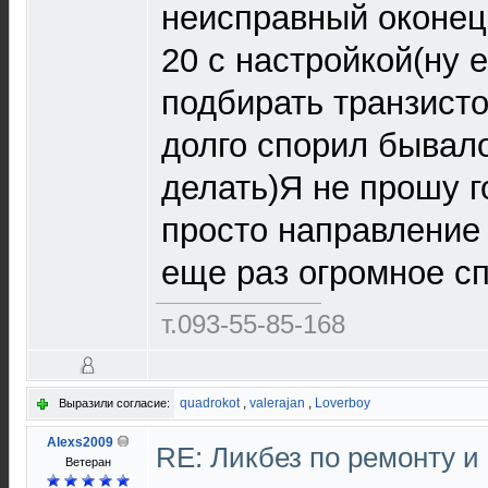
неисправный оконец
20 с настройкой(ну 
подбирать транзисто
долго спорил бывало
делать)Я не прошу 
просто направление
еще раз огромное с
т.093-55-85-168
quadrokot
,
valerajan
,
Loverboy
Выразили согласие:
Alexs2009
RE: Ликбез по ремонту 
Ветеран