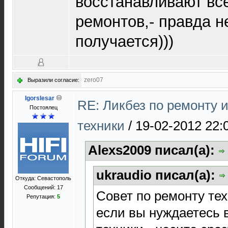
восстанавливают вс
ремонтов,- правда не
получается)))
zero07
Выразили согласие:
Igorslesar
RE: Ликбез по ремонту 
Постоялец
техники
/
19-02-2012 22:
Alexs2009 писал(а):
ukraudio писал(а):
Откуда: Севастополь
Сообщений: 17
Совет по ремонту тех
Репутация:
5
если вы нуждаетесь в