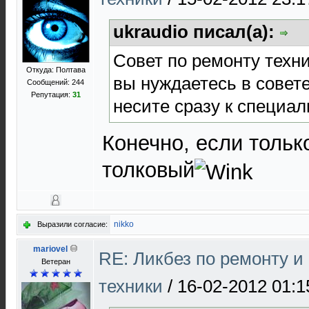
ukraudio писал(а):
Совет по ремонту техни
Откуда: Полтава
вы нуждаетесь в совете
Сообщений: 244
Репутация:
31
несите сразу к специа
Конечно, если тольк
толковый
nikko
Выразили согласие:
mariovel
RE: Ликбез по ремонту 
Ветеран
техники
/
16-02-2012 01:1