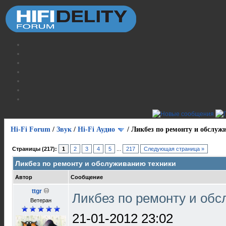
Hi-Fi Forum
/
Звук
/
Hi-Fi Аудио
/
Ликбез по ремонту и обслуж
Страницы (217):
1
2
3
4
5
...
217
Следующая страница »
Ликбез по ремонту и обслуживанию техники
Автор
Сообщение
ttgr
Ликбез по ремонту и об
Ветеран
21-01-2012 23:02