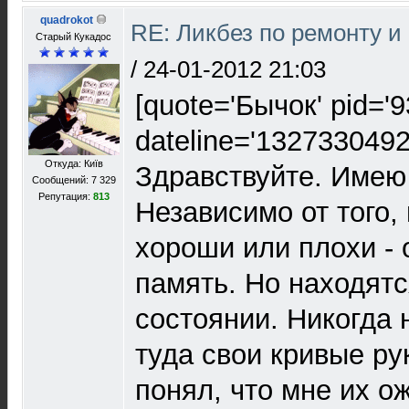
quadrokot
RE: Ликбез по ремонту и
Старый Кукадос
/
24-01-2012 21:03
[quote='Бычок' pid='
dateline='1327330492
Откуда: Київ
Здравствуйте. Имею
Сообщений: 7 329
Репутация:
813
Независимо от того,
хороши или плохи - 
память. Но находятс
состоянии. Никогда 
туда свои кривые ру
понял, что мне их ож