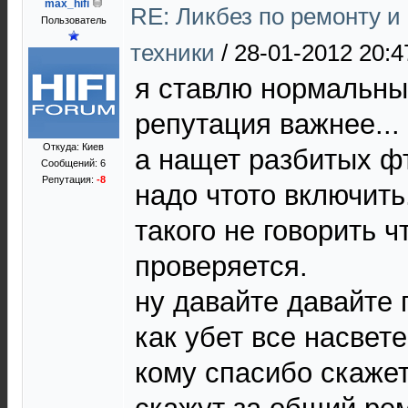
max_hifi
RE: Ликбез по ремонту 
Пользователь
техники
/
28-01-2012 20:4
я ставлю нормальны
репутация важнее...
Откуда: Киев
а нащет разбитых фт
Сообщений: 6
Репутация:
-8
надо чтото включить.
такого не говорить ч
проверяется.
ну давайте давайте 
как убет все насвет
кому спасибо скажет.