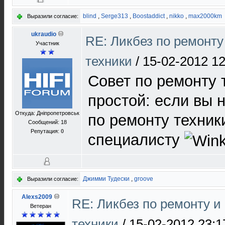
blind
,
Serge313
,
Boostaddict
,
nikko
,
max2000km
Выразили согласие:
ukraudio
RE: Ликбез по ремонт
Участник
техники
/
15-02-2012 12
Совет по ремонту 
простой: если вы 
Откуда: Дніпропетровськ
по ремонту техники
Сообщений: 18
Репутация:
0
специалисту
Джимми Тудески
,
groove
Выразили согласие:
Alexs2009
RE: Ликбез по ремонту 
Ветеран
техники
/
15-02-2012 23:1