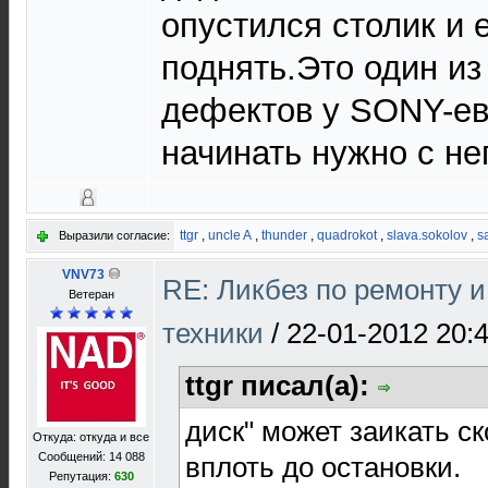
опустился столик и 
поднять.Это один и
дефектов у SONY-ев
начинать нужно с нег
ttgr
,
uncle A
,
thunder
,
quadrokot
,
slava.sokolov
,
s
Выразили согласие:
VNV73
RE: Ликбез по ремонту 
Ветеран
техники
/
22-01-2012 20:
ttgr писал(а):
диск" может заикать ск
Откуда: откуда и все
Сообщений: 14 088
вплоть до остановки.
Репутация:
630