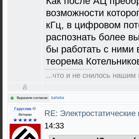
Как после АЦ преоб
возможности которо
кГц, в цифровом по
распознать более вы
бы работать с ними
теорема Котельнико
...что и не снилось нашим
baheba
Выразили согласие:
Гаруспик
RE: Электростатические
Ветеран
14:33