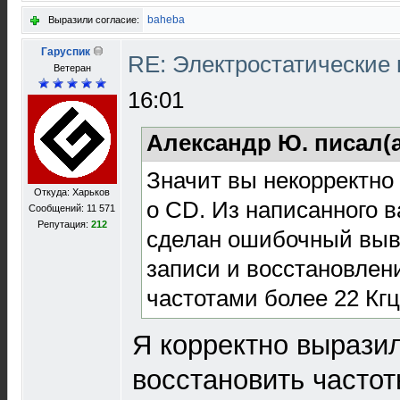
baheba
Выразили согласие:
Гаруспик
RE: Электростатические
Ветеран
16:01
Александр Ю. писал(
Значит вы некорректно
Откуда: Харьков
о CD. Из написанного 
Сообщений: 11 571
Репутация:
212
сделан ошибочный выв
записи и восстановле
частотами более 22 Кгц
Я корректно вырази
восстановить частот