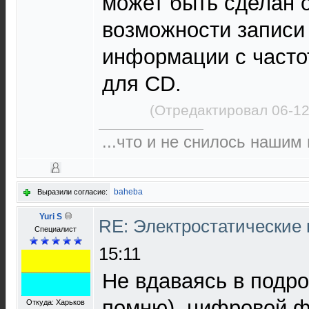
может быть сделан 
возможности записи
информации с часто
для CD.
(Отредактировал 06-12
...что и не снилось нашим
baheba
Выразили согласие:
Yuri S
RE: Электростатические
Специалист
15:11
Не вдаваясь в подро
помню), цифровой ф
Откуда: Харьков