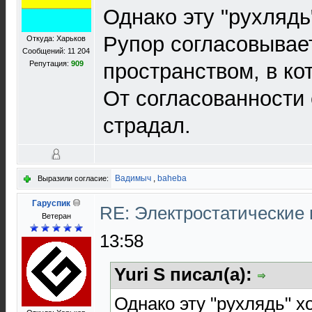
Однако эту "рухлядь
Рупор согласовывае
Откуда: Харьков
Сообщений: 11 204
Репутация:
909
пространством, в ко
От согласованности 
страдал.
Вадимыч
,
baheba
Выразили согласие:
Гаруспик
RE: Электростатические
Ветеран
13:58
Yuri S писал(а):
Однако эту "рухлядь" х