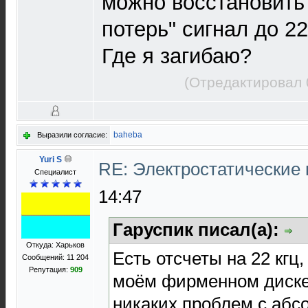
можно восстановить 
потерь" сигнал до 22
Где я загибаю?
(Отредактировал 
baheba
Выразили согласие:
Yuri S
RE: Электростатические
Специалист
14:47
Гаруспик писал(а):
Откуда: Харьков
Есть отсчеты на 22 кгц,
Сообщений: 11 204
Репутация:
909
моём фирменном диске.
никаких проблем с аб