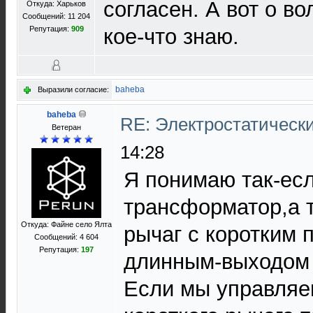
согласен. А вот о в
Откуда: Харьков
Сообщений: 11 204
Репутация:
909
кое-что знаю.
baheba
Выразили согласие:
baheba
RE: Электростатическ
Ветеран
14:28
Я понимаю так-есл
трансформатор,а 
Откуда: Файне село Ялта
рычаг с коротким
Сообщений: 4 604
Репутация:
197
длинным-выходом 
Если мы управляе