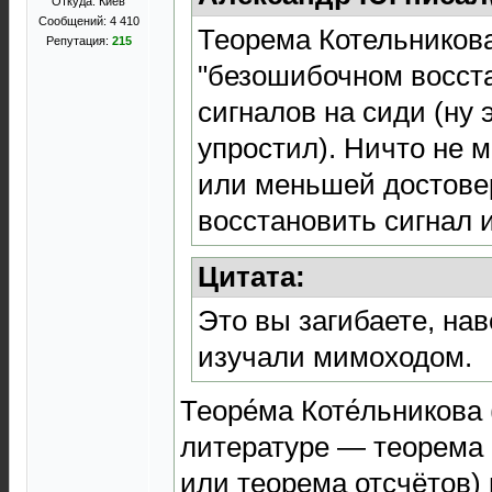
Откуда: Киев
Сообщений: 4 410
Теорема Котельникова
Репутация:
215
"безошибочном восста
сигналов на сиди (ну 
упростил). Ничто не 
или меньшей достове
восстановить сигнал 
Цитата:
Это вы загибаете, на
изучали мимоходом.
Теоре́ма Коте́льникова
литературе — теорема
или теорема отсчётов) г