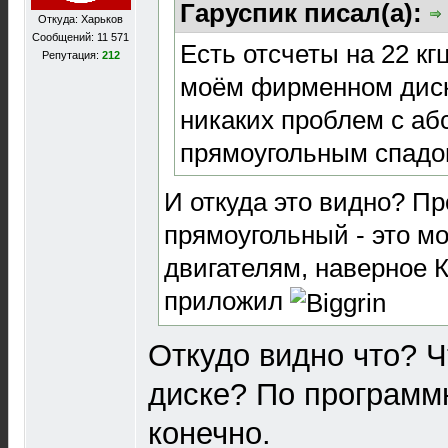
Гаруспик писал(а):
Откуда: Харьков
Сообщений: 11 571
Есть отсчеты на 22 кг
Репутация:
212
моём фирменном диск
никаких проблем с аб
прямоугольным спадо
И откуда это видно? П
прямоугольный - это м
двигателям, наверное 
приложил
Откудо видно что? Чт
диске? По программ
конечно.