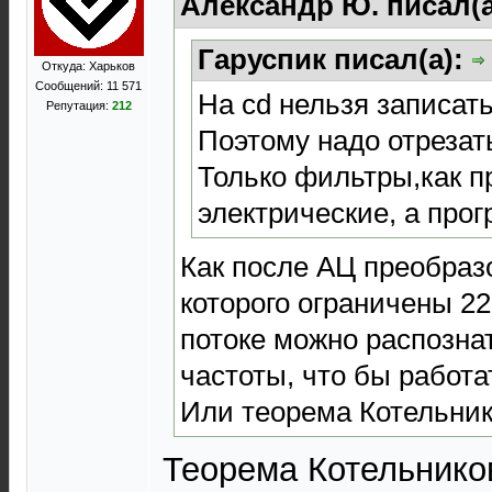
Александр Ю. писал(
Гаруспик писал(а):
Откуда: Харьков
Сообщений: 11 571
На cd нельзя записать
Репутация:
212
Поэтому надо отрезат
Только фильтры,как п
электрические, а про
Как после АЦ преобраз
которого ограничены 22
потоке можно распозна
частоты, что бы работа
Или теорема Котельни
Теорема Котельников