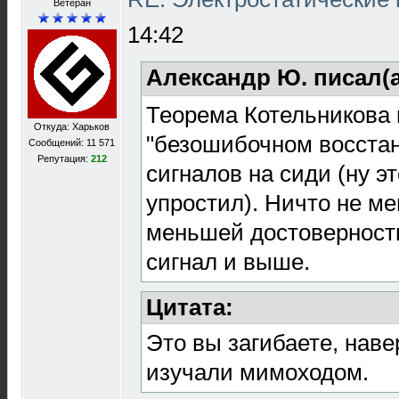
Ветеран
14:42
Александр Ю. писал(
Теорема Котельникова 
Откуда: Харьков
"безошибочном восстан
Сообщений: 11 571
Репутация:
212
сигналов на сиди (ну э
упростил). Ничто не м
меньшей достоверност
сигнал и выше.
Цитата:
Это вы загибаете, наве
изучали мимоходом.