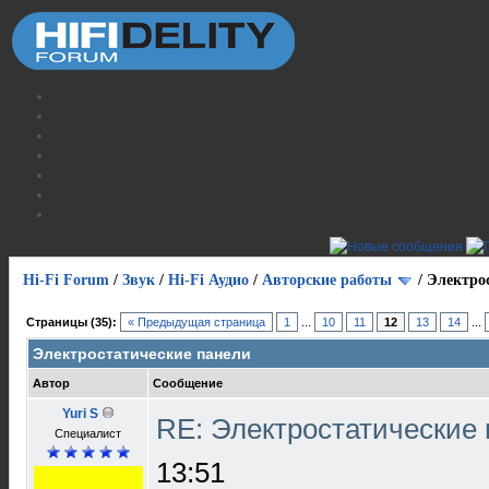
Hi-Fi Forum
/
Звук
/
Hi-Fi Аудио
/
Авторские работы
/
Электро
Страницы (35):
« Предыдущая страница
1
...
10
11
12
13
14
...
Электростатические панели
Автор
Сообщение
Yuri S
RE: Электростатические
Специалист
13:51