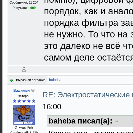
Сообщений: 11 204
Репутация:
909
порядок, как и анало
порядка фильтра зав
не нужно. То что на
это далеко не всё чт
самом деле остаётс
baheba
Выразили согласие:
Вадимыч
RE: Электростатические
Ветеран
16:00
baheba писал(а):
Откуда: Київ
Сообщений: 6 239