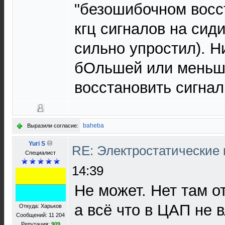
"безошибочном восс
кгц сигналов на сиди
сильно упростил). Н
бОльшей или меньш
восстановить сигнал
baheba
Выразили согласие:
Yuri S
RE: Электростатические
Специалист
14:39
Не может. Нет там о
а всё что в ЦАП не 
Откуда: Харьков
Сообщений: 11 204
Репутация:
909