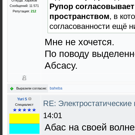
Откуда: Харьков
Рупор согласовывает
Сообщений: 11 571
Репутация:
212
пространством
, в кот
согласованности ещё ни
Мне не хочется.
По поводу выделенног
Абсасу.
baheba
Выразили согласие:
Yuri S
RE: Электростатические
Специалист
14:01
Абас на своей волне,