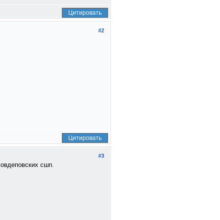
Цитировать
#2
Цитировать
#3
совдеповских сшп.