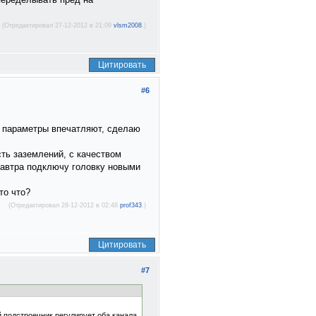
(Отредактировал 27-12-2012 в 21:09
vlsm2008
.)
Цитировать
#6
, параметры впечатляют, сделаю
сть заземлений, с качеством
Завтра подключу головку новыми
то что?
(Отредактировал 28-12-2012 в 02:48
prof343
.)
Цитировать
#7
ый подстроечник регулирует оба канала