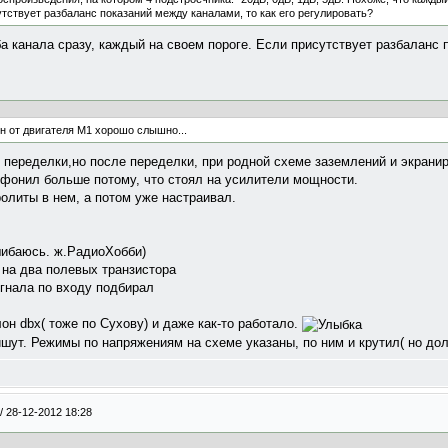
утствует разбаланс показаний между каналами, то как его регулировать?
а канала сразу, каждый на своем пороге. Если присутствует разбаланс 
он от двигателя М1 хорошо слышно...
переделки,но после переделки, при родной схеме заземлений и экранир
 фонил больше потому, что стоял на усилители мощности.
олиты в нем, а потом уже настраивал.
шибаюсь. ж.РадиоХобби)
на два полевых транзистора
гнала по входу подбирал
он dbx( тоже по Сухову) и даже как-то работало.
ишут. Режимы по напряжениям на схеме указаны, по ним и крутил( но дол
/
28-12-2012 18:28