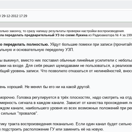
/
29-12-2012 17:29
олько закончу, то сразу напишу результаты проверки настройки воспроизведения.
ла переделать предварительный УЗ по схеме Лукина
из Радиоаматора № 4 за 1995
о переделать полностью.
Уйдут большие помехи при записи (прочитай
кальную и основательную переделку УЗП.
ы выкинул, вместо них поставил обычные линейные усилители с небол
ами на входе. Для себя решил шумодавами не пользоваться, а реализо
общий уровень записи. Что позволило отказаться от нелинейностей, вно
нь хороший. Не менял бы его ни на какой другой.
орочно. Головка регулируется в трёх плоскостях, надо смотреть на отд
вномерность сигнала в каждом канале. Зависит от качества прохождения 
аждом канале, наибольшего уровня из всех возможных положений при рег
з сильных "провалов".
тику тракта воспроизведения поканально. Если один канал будет сильно
я подстроить расположение ГУ или заменить её на новую.