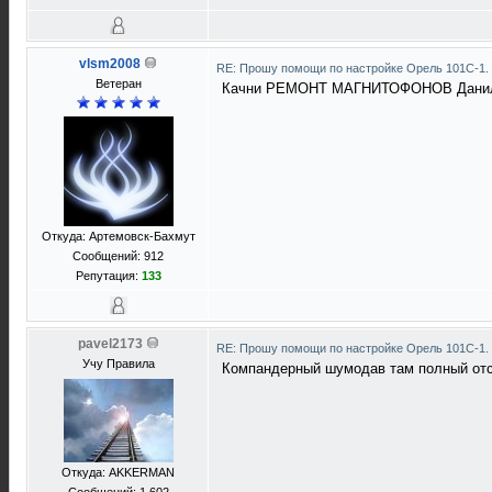
vlsm2008
RE: Прошу помощи по настройке Орель 101С-1.
Ветеран
Качни РЕМОНТ МАГНИТОФОНОВ Даниленк
Откуда: Артемовск-Бахмут
Сообщений: 912
Репутация:
133
pavel2173
RE: Прошу помощи по настройке Орель 101С-1.
Учу Правила
Компандерный шумодав там полный отст
Откуда: АKKERMAN