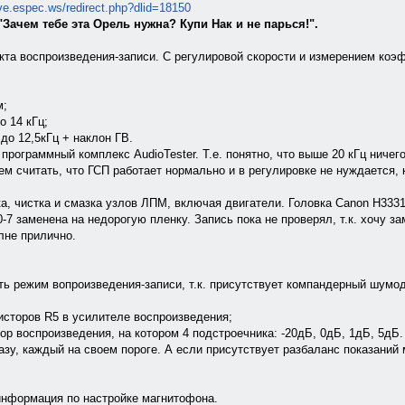
ive.espec.ws/redirect.php?dlid=18150
"Зачем тебе эта Орель нужна? Купи Нак и не парься!".
акта воспроизведения-записи. С регулировой скорости и измерением ко
м;
о 14 кГц;
до 12,5кГц + наклон ГВ.
ограммный комплекс AudioTester. Т.е. понятно, что выше 20 кГц ничего 
м считать, что ГСП работает нормально и в регулировке не нуждается, 
а, чистка и смазка узлов ЛПМ, включая двигатели. Головка Canon H333
0-7 заменена на недорогую пленку. Запись пока не проверял, т.к. хочу 
лне прилично.
ать режим вопроизведения-записи, т.к. присутствует компандерный шумо
исторов R5 в усилителе воспроизведения;
тор воспроизведения, на котором 4 подстроечника: -20дБ, 0дБ, 1дБ, 5дБ
азу, каждый на своем пороге. А если присутствует разбаланс показаний 
информация по настройке магнитофона.