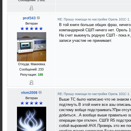
Сообщений: 1 602
prof343
RE: Прошу помощи по настройке Орель 101С-1.
Ветеран
В той книге больше общих фраз, ничего
компандерной СШП ничего нет. Орель 10
На счет выкинуть родную СШП - пока я 
записи участие не принимает.
Откуда: Макеевка
Сообщений: 233
Репутация:
188
vlsm2008
RE: Прошу помощи по настройке Орель 101С-1.
Ветеран
Выше ТС было написано что не знаком 
подтянуть.В этой книге все азы описан
систему вобще подстраивать?При отсут
добиться...А вообще выше правильно з
операции при отключ. СШП/ R5 подстро
собой выровняй АЧХ.Проверь это же по
срабатывание сегментов.Если воспроиз