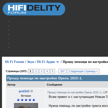
Hi-Fi Forum
/
Звук
/
Hi-Fi Аудио
/
Прошу помощи по настройке
Страницы (107):
1
2
3
4
5
...
107
Следующая страница »
Прошу помощи по настройке Орель 101С-1.
Автор
Сообщение
prof343
Прошу помощи по настройке Орель 101С-1.
/
27
Ветеран
Всем привет и с наступающим Новым 
Нужна помощь по настройке тракта вос