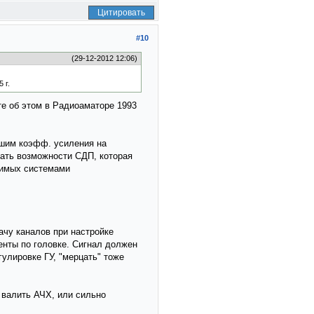
Цитировать
#10
(29-12-2012 12:06)
 г.
те об этом в Радиоаматоре 1993
ьшим коэфф. усиления на
вать возможности СДП, которая
симых системами
ачу каналов при настройке
ленты по головке. Сигнал должен
улировке ГУ, "мерцать" тоже
 валить АЧХ, или сильно