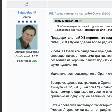
Svjatoslav
RE: Прошу помощи по настройке Орель 101С-1.
Ветеран
prof343 писал(а):
...Приближающийся Новый год мешает. Как т
...Доработка жесткая.
Я планирую для нача
Предварительный УЗ первое, что над
№8-10, с 8.) Лукин сделал более ради
У себя в Орели компандерные шумодав
Откуда: Бердянськ
операционниках с полевыми транзистор
Сообщений: 1 171
позволяет на хороших лентах поднять 
Репутация:
336
шумоподавления.
Усилитель воспроизведения в Орели оче
Воспроизведение настраивать в Орели м
азимута на 12,5 кГц, (наклон ГУ) и ра
быть примерно одинаков по уровню в к
примерно на одну и ту же величину, бе
Затем проверите частотную характерис
"мерцать" уровнем сигнала, то придётс