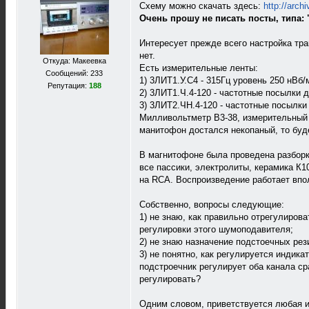
Схему можно скачать здесь:
http://arch
Очень прошу не писать посты, типа: 
Интересует прежде всего настройка тр
нет.
Откуда: Макеевка
Есть измерительные ленты:
Сообщений: 233
1) 3ЛИТ1.У.С4 - 315Гц уровень 250 нВб/
Репутация:
188
2) 3ЛИТ1.Ч.4-120 - частотные посылки д
3) 3ЛИТ2.ЧН.4-120 - частотные посылки 
Милливольтметр В3-38, измерительный пр
манитофон достался некопаный, то буде
В магнитофоне была проведена разборк
все пассики, электролиты, керамика К1
на RCA. Воспроизведение работает впо
Собственно, вопросы следующие:
1) не знаю, как правильно отрегулиров
регулировки этого шумоподавителя;
2) не знаю назначение подстоечных рез
3) не понятно, как регулируется индика
подстроечник регулирует оба канала ср
регулировать?
Одним словом, приветствуется любая 