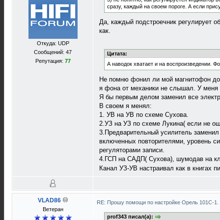
сразу, каждый на своем пороге. А если прис
Да, каждый подстроечник регулирует об
как.
Откуда: UDP
Сообщений: 47
Цитата:
Репутация:
77
А наводок хватает и на воспроизведении. Ф
Не помню фонил ли мой магнитофон до 
я фона от механики не слышал. У меня
Я бы первым делом заменил все электр
В своем я менял:
1. УВ на УВ по схеме Сухова.
2.УЗ на УЗ по схеме Лукина( если не о
3.Предварительный усилитель заменил 
включенных повторителями, уровень си
регуляторами записи.
4.ГСП на САДП( Сухова), шумодав на кл
Канал УЗ-УВ настраивал как в книгах п
VLAD86
RE: Прошу помощи по настройке Орель 101С-1.
Ветеран
prof343 писал(а):