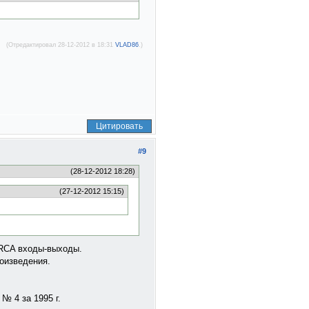
(Отредактировал 28-12-2012 в 18:31
VLAD86
.)
Цитировать
#9
(28-12-2012 18:28)
(27-12-2012 15:15)
 RCA входы-выходы.
оизведения.
№ 4 за 1995 г.