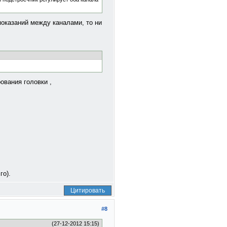
показаний между каналами, то ни
ования головки ,
го).
Цитировать
#8
(27-12-2012 15:15)