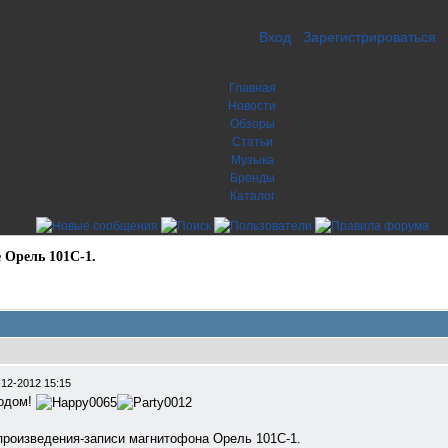
Вход
Зарегистрироваться
Главная
Новости
Обзоры
Статьи
Музыка
Бренды
Каталог
 Орель 101С-1.
-12-2012 15:15
Годом!
произведения-записи магнитофона Орель 101С-1.