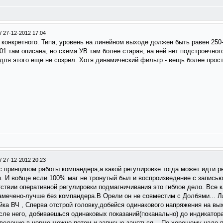
/
27-12-2012 17:04
 конкретного. Типа, уровень на линейном выходе должен быть равен 250-
1 там описана, но схема УВ там более старая, на ней нет подстроечног
для этого еще не созрел. Хотя динамический фильтр - вещь более проста
/
27-12-2012 20:23
с принципом работы компандера,а какой регулировке тогда может идти 
ы. И вобще если 100% маг не тронутый был и воспроизведение с запись
ствии оперативной регулировки подмагничивания это гиблое дело. Все к
амечено-лучше без компандера.В Орели он не совместим с Долбями... Ла
йка ВЧ , Сперва отстрой головку,добейся одинакового напряжения на в
сле него, добиваешься одинаковых показаний(поканально) до индикатор
ведение в норме,можно потом и записью заняться....По хорошему надо 