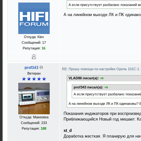
А если присутствует разбаланс показаний ме
А на линейном выходе ЛК и ПК одинако
Откуда: Kiev
Сообщений: 17
Репутация:
16
prof343
RE: Прошу помощи по настройке Орель 101С-1.
Ветеран
VLAD86 писал(а):
prof343 писал(а):
А если присутствует разбаланс показаний
А на линейном выходе ЛК и ПК одинаковы? Е
Показания индикаторов при воспроизве
Откуда: Макеевка
Приближающийся Новый год мешает. Как
Сообщений: 233
Репутация:
188
st_d
Доработка жесткая. Я планирую для на