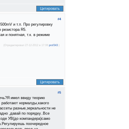
Цитировать
#4
500mV и т.п. Про регулировку
о резистора R5.
я и понятная, т.к. в режиме
(Отредактировал 27-12-2012 в 17:08
prof343
.)
Цитировать
#5
речь?Я имел ввиду теорию
ю работают нормалды,какого
ассеты разные,зеркальности не
дно ,давай по порядку..Все
ыходе УВ(до компандера)само
а.Регулируешь поочередное
переделывать пред на