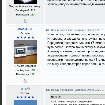
запись,наводки внушительные,в каком-т
Откуда: Артемовск-Бахмут
Сообщений: 912
Репутация:
133
prof343
RE: Прошу помощи по настройке Орель 101С-1.
Ветеран
Я не писал, что не знаком с принципом
Интересно, а заводская инструкция по 
Переделка предварительного УЗ-имеетс
чуть позже. Завтра точно скажу в каком
А наводок хватает и на воспроизведени
экранирования головки, правильностью
проводами непосредственно на УВ мину
Не вижу конденсаторов параллельно гол
Откуда: Макеевка
Сообщений: 233
Репутация:
188
st_d
RE: Прошу помощи по настройке Орель 101С-1.
Ветеран
Цитата:
Собственно, вопросы следующие:
3) не понятно, как регулируется индикатор 