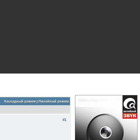
Каскадный режим
|
Линейный режим
#1