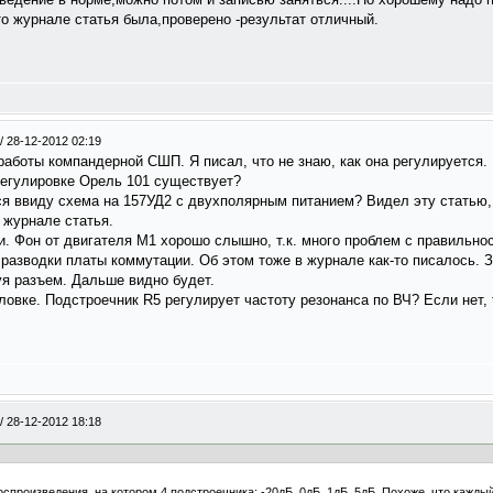
о журнале статья была,проверено -результат отличный.
/
28-12-2012 02:19
 работы компандерной СШП. Я писал, что не знаю, как она регулируется.
регулировке Орель 101 существует?
я ввиду схема на 157УД2 с двухполярным питанием? Видел эту статью
 журнале статья.
и. Фон от двигателя М1 хорошо слышно, т.к. много проблем с правильно
 разводки платы коммутации. Об этом тоже в журнале как-то писалось. 
я разъем. Дальше видно будет.
овке. Подстроечник R5 регулирует частоту резонанса по ВЧ? Если нет, 
/
28-12-2012 18:18
воспроизведения, на котором 4 подстроечника: -20дБ, 0дБ, 1дБ, 5дБ. Похоже, что кажд