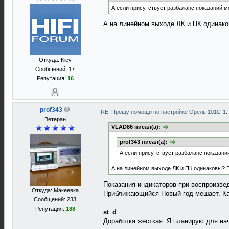
А если присутствует разбаланс показаний ме
А на линейном выходе ЛК и ПК одинако
Откуда: Kiev
Сообщений: 17
Репутация:
16
prof343
RE: Прошу помощи по настройке Орель 101С-1.
Ветеран
VLAD86 писал(а):
prof343 писал(а):
А если присутствует разбаланс показаний
А на линейном выходе ЛК и ПК одинаковы? Е
Показания индикаторов при воспроизве
Откуда: Макеевка
Приближающийся Новый год мешает. Как
Сообщений: 233
Репутация:
188
st_d
Доработка жесткая. Я планирую для на