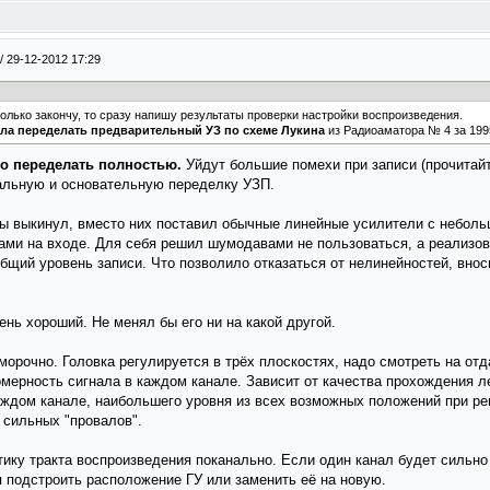
/
29-12-2012 17:29
олько закончу, то сразу напишу результаты проверки настройки воспроизведения.
ла переделать предварительный УЗ по схеме Лукина
из Радиоаматора № 4 за 1995
о переделать полностью.
Уйдут большие помехи при записи (прочитай
кальную и основательную переделку УЗП.
ы выкинул, вместо них поставил обычные линейные усилители с небол
ами на входе. Для себя решил шумодавами не пользоваться, а реализо
общий уровень записи. Что позволило отказаться от нелинейностей, вно
нь хороший. Не менял бы его ни на какой другой.
орочно. Головка регулируется в трёх плоскостях, надо смотреть на отд
вномерность сигнала в каждом канале. Зависит от качества прохождения 
аждом канале, наибольшего уровня из всех возможных положений при рег
з сильных "провалов".
тику тракта воспроизведения поканально. Если один канал будет сильно
я подстроить расположение ГУ или заменить её на новую.