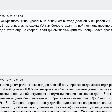
/
27-12-2012 17:04
 конкретного. Типа, уровень на линейном выходе должен быть равен 250-
1 там описана, но схема УВ там более старая, на ней нет подстроечног
для этого еще не созрел. Хотя динамический фильтр - вещь более проста
/
27-12-2012 20:23
с принципом работы компандера,а какой регулировке тогда может идти 
ы. И вобще если 100% маг не тронутый был и воспроизведение с запись
ствии оперативной регулировки подмагничивания это гиблое дело. Все к
амечено-лучше без компандера.В Орели он не совместим с Долбями... Ла
йка ВЧ , Сперва отстрой головку,добейся одинакового напряжения на в
сле него, добиваешься одинаковых показаний(поканально) до индикатор
ведение в норме,можно потом и записью заняться....По хорошему надо 