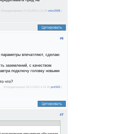
(Отредактировал 27-12-2012 в 21:09
vlsm2008
.)
Цитировать
#6
, параметры впечатляют, сделаю
сть заземлений, с качеством
Завтра подключу головку новыми
то что?
(Отредактировал 28-12-2012 в 02:48
prof343
.)
Цитировать
#7
ый подстроечник регулирует оба канала