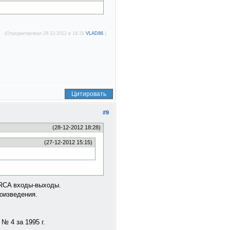
(Отредактировал 28-12-2012 в 18:31
VLAD86
.)
Цитировать
#9
(28-12-2012 18:28)
(27-12-2012 15:15)
 RCA входы-выходы.
оизведения.
№ 4 за 1995 г.