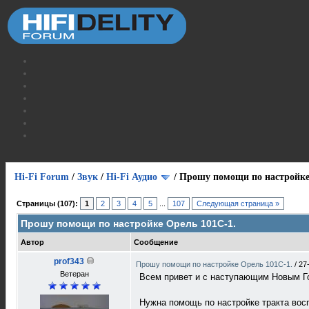
Hi-Fi Forum
/
Звук
/
Hi-Fi Аудио
/
Прошу помощи по настройке
Страницы (107):
1
2
3
4
5
...
107
Следующая страница »
Прошу помощи по настройке Орель 101С-1.
Автор
Сообщение
prof343
Прошу помощи по настройке Орель 101С-1.
/
27
Ветеран
Всем привет и с наступающим Новым 
Нужна помощь по настройке тракта вос