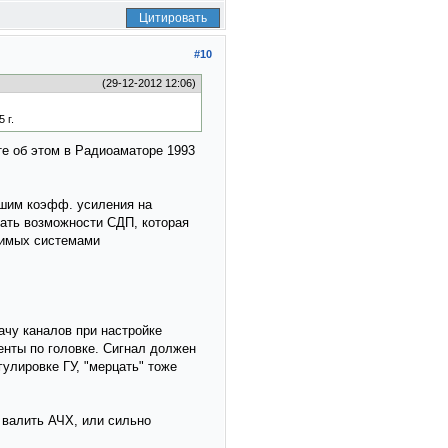
Цитировать
#10
(29-12-2012 12:06)
 г.
те об этом в Радиоаматоре 1993
ьшим коэфф. усиления на
вать возможности СДП, которая
симых системами
ачу каналов при настройке
ленты по головке. Сигнал должен
улировке ГУ, "мерцать" тоже
 валить АЧХ, или сильно