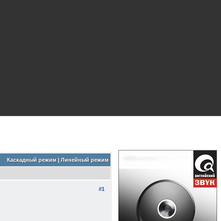
Каскадный режим
|
Линейный режим
#1