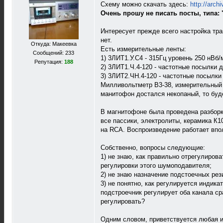
Схему можно скачать здесь:
http://arch
Очень прошу не писать посты, типа: 
Интересует прежде всего настройка тр
нет.
Откуда: Макеевка
Есть измерительные ленты:
Сообщений: 233
1) 3ЛИТ1.У.С4 - 315Гц уровень 250 нВб/
Репутация:
188
2) 3ЛИТ1.Ч.4-120 - частотные посылки д
3) 3ЛИТ2.ЧН.4-120 - частотные посылки 
Милливольтметр В3-38, измерительный пр
манитофон достался некопаный, то буде
В магнитофоне была проведена разборк
все пассики, электролиты, керамика К1
на RCA. Воспроизведение работает впо
Собственно, вопросы следующие:
1) не знаю, как правильно отрегулиров
регулировки этого шумоподавителя;
2) не знаю назначение подстоечных рез
3) не понятно, как регулируется индика
подстроечник регулирует оба канала ср
регулировать?
Одним словом, приветствуется любая 