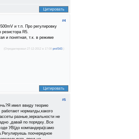
Цитировать
#4
500mV и т.п. Про регулировку
о резистора R5.
я и понятная, т.к. в режиме
(Отредактировал 27-12-2012 в 17:08
prof343
.)
Цитировать
#5
речь?Я имел ввиду теорию
ю работают нормалды,какого
ассеты разные,зеркальности не
дно ,давай по порядку..Все
ыходе УВ(до компандера)само
а.Регулируешь поочередное
переделывать пред на