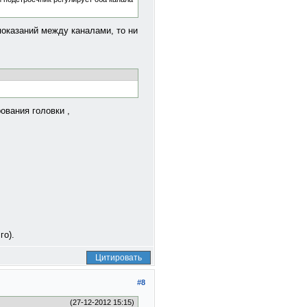
показаний между каналами, то ни
ования головки ,
го).
Цитировать
#8
(27-12-2012 15:15)