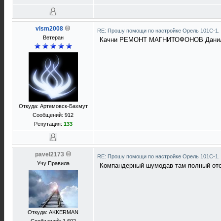
vlsm2008
RE: Прошу помощи по настройке Орель 101С-1.
Ветеран
Качни РЕМОНТ МАГНИТОФОНОВ Даниленк
Откуда: Артемовск-Бахмут
Сообщений: 912
Репутация:
133
pavel2173
RE: Прошу помощи по настройке Орель 101С-1.
Учу Правила
Компандерный шумодав там полный отст
Откуда: АKKERMAN