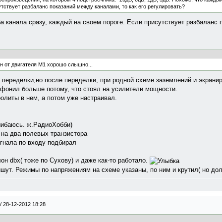
утствует разбаланс показаний между каналами, то как его регулировать?
а канала сразу, каждый на своем пороге. Если присутствует разбаланс 
он от двигателя М1 хорошо слышно...
переделки,но после переделки, при родной схеме заземлений и экранир
 фонил больше потому, что стоял на усилители мощности.
олиты в нем, а потом уже настраивал.
шибаюсь. ж.РадиоХобби)
на два полевых транзистора
гнала по входу подбирал
он dbx( тоже по Сухову) и даже как-то работало.
ишут. Режимы по напряжениям на схеме указаны, по ним и крутил( но дол
/
28-12-2012 18:28