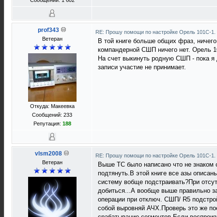
Сообщений: 1 602
prof343
RE: Прошу помощи по настройке Орель 101С-1.
Ветеран
В той книге больше общих фраз, ничего
компандерной СШП ничего нет. Орель 10
На счет выкинуть родную СШП - пока я 
записи участие не принимает.
Откуда: Макеевка
Сообщений: 233
Репутация:
188
vlsm2008
RE: Прошу помощи по настройке Орель 101С-1.
Ветеран
Выше ТС было написано что не знаком 
подтянуть.В этой книге все азы описан
систему вобще подстраивать?При отсут
добиться...А вообще выше правильно з
операции при отключ. СШП/ R5 подстро
собой выровняй АЧХ.Проверь это же по
срабатывание сегментов.Если воспроиз