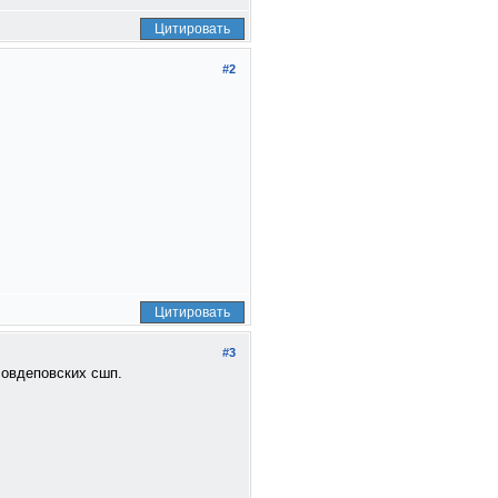
Цитировать
#2
Цитировать
#3
совдеповских сшп.