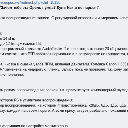
ive.espec.ws/redirect.php?dlid=18150
"Зачем тебе эта Орель нужна? Купи Нак и не парься!".
акта воспроизведения-записи. С регулировой скорости и измерением ко
м;
о 14 кГц;
до 12,5кГц + наклон ГВ.
ограммный комплекс AudioTester. Т.е. понятно, что выше 20 кГц ничего 
м считать, что ГСП работает нормально и в регулировке не нуждается, 
а, чистка и смазка узлов ЛПМ, включая двигатели. Головка Canon H333
0-7 заменена на недорогую пленку. Запись пока не проверял, т.к. хочу 
лне прилично.
ать режим вопроизведения-записи, т.к. присутствует компандерный шумо
исторов R5 в усилителе воспроизведения;
тор воспроизведения, на котором 4 подстроечника: -20дБ, 0дБ, 1дБ, 5дБ
азу, каждый на своем пороге. А если присутствует разбаланс показаний 
информация по настройке магнитофона.