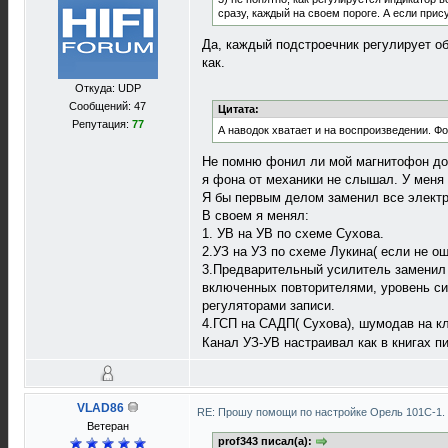
сразу, каждый на своем пороге. А если прис
Да, каждый подстроечник регулирует об
как.
Откуда: UDP
Сообщений: 47
Цитата:
Репутация:
77
А наводок хватает и на воспроизведении. Ф
Не помню фонил ли мой магнитофон до 
я фона от механики не слышал. У меня
Я бы первым делом заменил все электр
В своем я менял:
1. УВ на УВ по схеме Сухова.
2.УЗ на УЗ по схеме Лукина( если не о
3.Предварительный усилитель заменил 
включенных повторителями, уровень си
регуляторами записи.
4.ГСП на САДП( Сухова), шумодав на кл
Канал УЗ-УВ настраивал как в книгах п
VLAD86
RE: Прошу помощи по настройке Орель 101С-1.
Ветеран
prof343 писал(а):