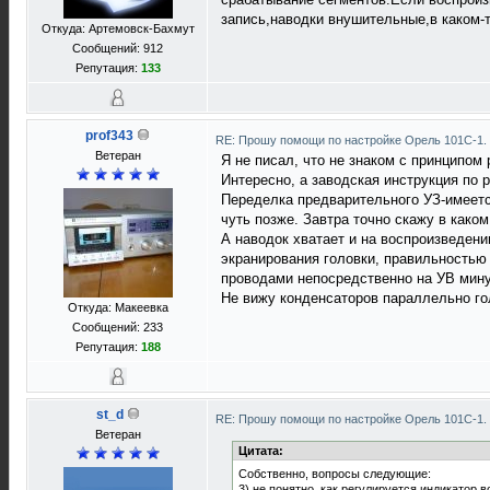
запись,наводки внушительные,в каком-т
Откуда: Артемовск-Бахмут
Сообщений: 912
Репутация:
133
prof343
RE: Прошу помощи по настройке Орель 101С-1.
Ветеран
Я не писал, что не знаком с принципом
Интересно, а заводская инструкция по 
Переделка предварительного УЗ-имеетс
чуть позже. Завтра точно скажу в каком
А наводок хватает и на воспроизведени
экранирования головки, правильностью
проводами непосредственно на УВ мину
Не вижу конденсаторов параллельно гол
Откуда: Макеевка
Сообщений: 233
Репутация:
188
st_d
RE: Прошу помощи по настройке Орель 101С-1.
Ветеран
Цитата:
Собственно, вопросы следующие:
3) не понятно, как регулируется индикатор 