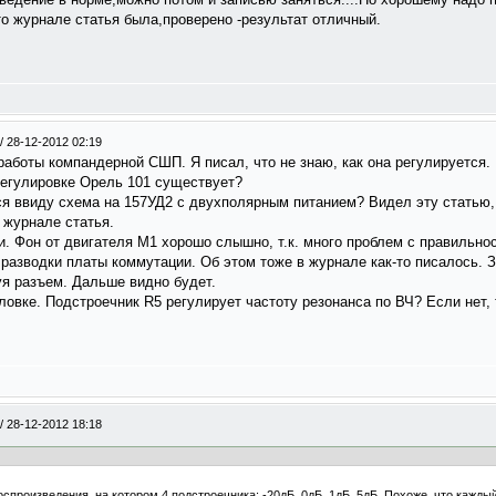
о журнале статья была,проверено -результат отличный.
/
28-12-2012 02:19
 работы компандерной СШП. Я писал, что не знаю, как она регулируется.
регулировке Орель 101 существует?
я ввиду схема на 157УД2 с двухполярным питанием? Видел эту статью
 журнале статья.
и. Фон от двигателя М1 хорошо слышно, т.к. много проблем с правильно
 разводки платы коммутации. Об этом тоже в журнале как-то писалось. 
я разъем. Дальше видно будет.
овке. Подстроечник R5 регулирует частоту резонанса по ВЧ? Если нет, 
/
28-12-2012 18:18
воспроизведения, на котором 4 подстроечника: -20дБ, 0дБ, 1дБ, 5дБ. Похоже, что кажд