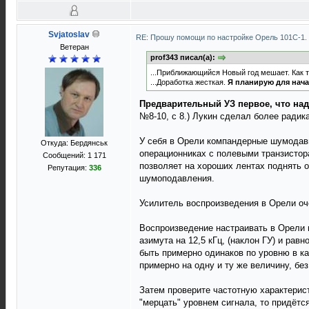
Svjatoslav
RE: Прошу помощи по настройке Орель 101С-1.
Ветеран
prof343 писал(а):
...Приближающийся Новый год мешает. Как т
...Доработка жесткая.
Я планирую для нача
Предварительный УЗ первое, что над
№8-10, с 8.) Лукин сделал более ради
У себя в Орели компандерные шумодав
Откуда: Бердянськ
операционниках с полевыми транзистор
Сообщений: 1 171
позволяет на хороших лентах поднять 
Репутация:
336
шумоподавления.
Усилитель воспроизведения в Орели оче
Воспроизведение настраивать в Орели м
азимута на 12,5 кГц, (наклон ГУ) и ра
быть примерно одинаков по уровню в к
примерно на одну и ту же величину, бе
Затем проверите частотную характерис
"мерцать" уровнем сигнала, то придётс