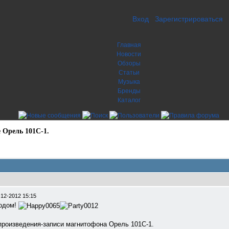
Вход
Зарегистрироваться
Главная
Новости
Обзоры
Статьи
Музыка
Бренды
Каталог
 Орель 101С-1.
-12-2012 15:15
Годом!
произведения-записи магнитофона Орель 101С-1.