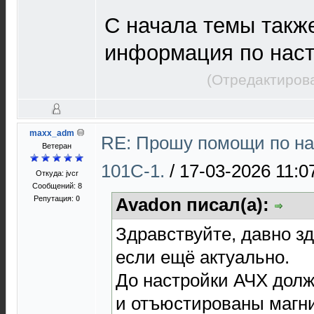
С начала темы такж
информация по наст
(Отредактирова
maxx_adm
RE: Прошу помощи по на
Ветеран
101С-1.
/
17-03-2026 11:0
Откуда: jvcr
Сообщений: 8
Репутация:
0
Avadon писал(а):
Здравствуйте, давно зд
если ещё актуально.
До настройки АЧХ дол
и отъюстированы магни