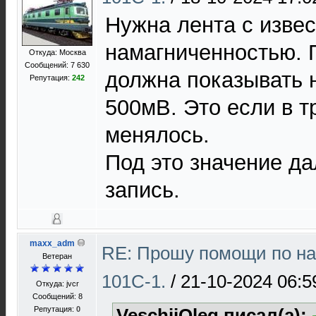
Нужна лента с изве
намагниченностью. 
Откуда: Москва
Сообщений: 7 630
должна показывать 
Репутация:
242
500мВ. Это если в т
менялось.
Под это значение д
запись.
maxx_adm
RE: Прошу помощи по на
Ветеран
101С-1.
/
21-10-2024 06:5
Откуда: jvcr
Сообщений: 8
Репутация:
0
VeschiiOleg писал(а):