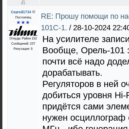
Сергей1734
RE: Прошу помощи по на
Постоялец
101С-1.
/
28-10-2024 22:4
На усилителе записи
Откуда: Район 152
Сообщений: 237
Вообще, Орель-101 э
Репутация:
5
почти всё надо доде
дорабатывать.
Регуляторов в ней о
добиться уровня Hi-
придётся сами элем
нужен осциллограф 
МГц - ибо генерация