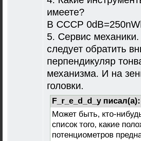
имеете?
В СССР 0dB=250nWb
5. Сервис механики.
следует обратить в
перпендикуляр тонв
механизма. И на зенит
головки.
F_r_e_d_d_y писал(а)
Может быть, кто-нибуд
список того, какие по
потенциометров предна