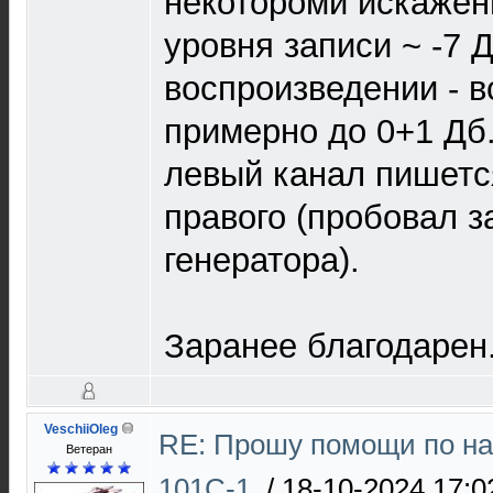
некотороми искажен
уровня записи ~ -7 Д
воспроизведении - в
примерно до 0+1 Дб
левый канал пишетс
правого (пробовал з
генератора).
Заранее благодарен
VeschiiOleg
RE: Прошу помощи по на
Ветеран
101С-1.
/
18-10-2024 17:0