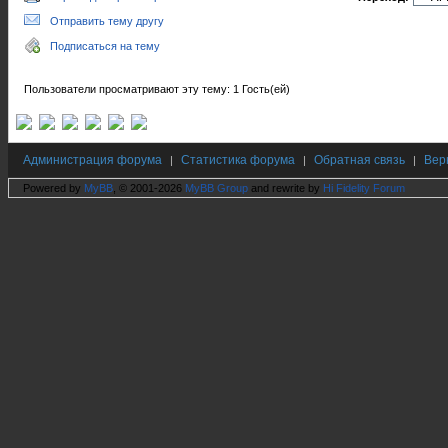
Отправить тему другу
Подписаться на тему
Пользователи просматривают эту тему: 1 Гость(ей)
Администрация форума
Статистика форума
Обратная связь
Вер
|
|
|
Powered by
MyBB
, © 2001-2026
MyBB Group
and rewrite by
Hi Fidelity Forum