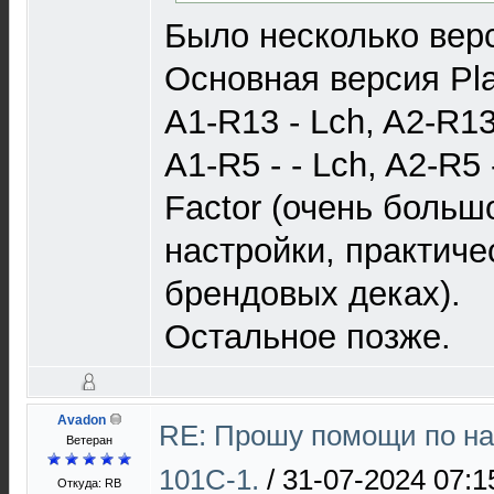
Было несколько вер
Основная версия Pl
A1-R13 - Lch, A2-R13 
A1-R5 - - Lch, A2-R5
Factor (очень больш
настройки, практиче
брендовых деках).
Остальное позже.
Avadon
RE: Прошу помощи по на
Ветеран
101С-1.
/
31-07-2024 07:1
Откуда: RB