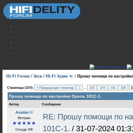
Hi-Fi Forum
/
Звук
/
Hi-Fi Аудио
/
Прошу помощи по настройке
Страницы (107):
« Предыдущая страница
1
...
103
104
105
106
1
Прошу помощи по настройке Орель 101С-1.
Автор
Сообщение
Avadon
RE: Прошу помощи по на
Ветеран
101С-1.
/
31-07-2024 01:3
Откуда: RB