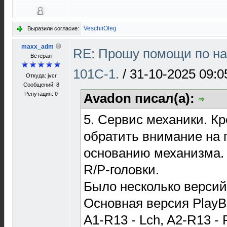
VeschiiOleg
Выразили согласие:
maxx_adm
RE: Прошу помощи по на
Ветеран
101С-1.
/
31-10-2025 09:0
Откуда: jvcr
Сообщений: 8
Репутация:
0
Avadon писал(а):
5. Сервис механики. Кр
обратить внимание на 
основанию механизма. И 
R/P-головки.
Было несколько версий
Основная версия Play
A1-R13 - Lch, A2-R13 - R