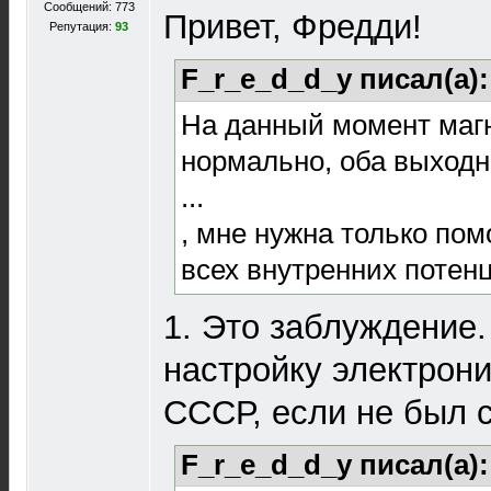
Сообщений: 773
Привет, Фредди!
Репутация:
93
F_r_e_d_d_y писал(а)
На данный момент магн
нормально, оба выходн
...
, мне нужна только по
всех внутренних потен
1. Это заблуждение.
настройку электрони
СССР, если не был 
F_r_e_d_d_y писал(а)