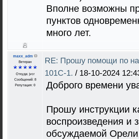
Вполне возможны п
пунктов одновремен
много лет.
maxx_adm
RE: Прошу помощи по на
Ветеран
101С-1.
/
18-10-2024 12:4
Откуда: jvcr
Сообщений: 8
Доброго времени у
Репутация:
0
Прошу инструкции к
воспроизведения и 
обсуждаемой Орели