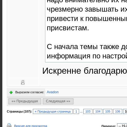
чрезмерно завышать их
привести к повышенны
присвистам.
С начала темы также д
информация по настрой
Искренне благодарю
Avadon
Выразили согласие:
«« Предыдущая
Следующая »»
Страницы (107):
« Предыдущая страница
1
...
103
104
105
106
1
Версия для просмотра
Переход: