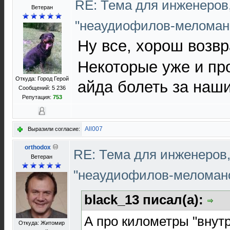
RE: Тема для инженеров
Ветеран
"неаудиофилов-меломан
Ну все, хорош возвр
Некоторые уже и про
Откуда: Город Герой
айда болеть за наши
Сообщений: 5 236
Репутация:
753
All007
Выразили согласие:
orthodox
RE: Тема для инженеров
Ветеран
"неаудиофилов-меломан
black_13 писал(а):
А про километры "внут
Откуда: Житомир