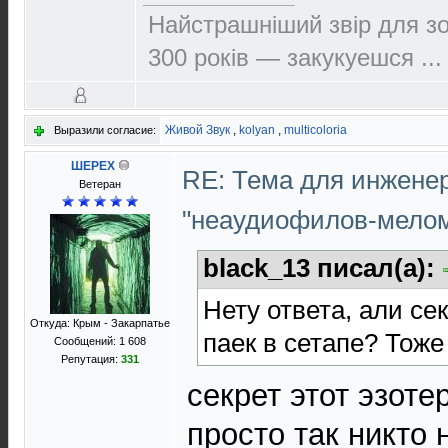
Найстрашнiший звiр для зо
300 рокiв — закукуешся ...
Живой Звук
,
kolyan
,
multicoloria
Выразили согласие:
ШЕРЕХ
RE: Тема для инжене
Ветеран
"неаудиофилов-мело
black_13 писал(а):
Нету ответа, али се
Откуда: Крым - Закарпатье
паек в сетапе? Тож
Сообщений: 1 608
Репутация:
331
секрет этот эзоте
просто так никто н