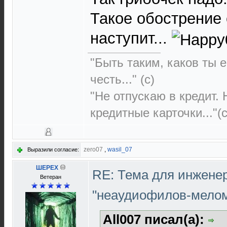
Такое обострение 
наступит...
"Быть таким, каков ты е
честь..." (c)
"Не отпускаю в кредит.
кредитные карточки..."(с
zero07
,
wasil_07
Выразили согласие:
ШЕРЕХ
RE: Тема для инжене
Ветеран
"неаудиофилов-мело
All007 писал(а):