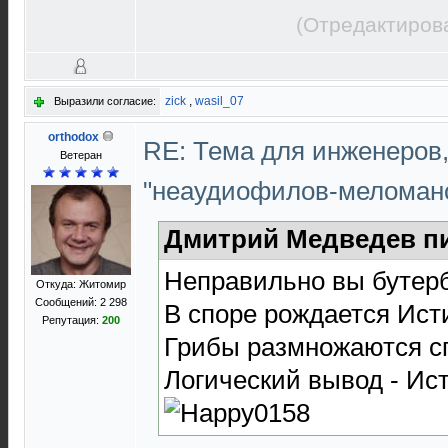
(Отредактиров
zick
,
wasil_07
Выразили согласие:
orthodox
RE: Тема для инженеров
Ветеран
"неаудиофилов-меломан
Дмитрий Медведев пи
Неправильно вы бутерб
Откуда: Житомир
Сообщений: 2 298
В споре рождается Ист
Репутация:
200
Грибы размножаются с
Логический вывод - Ист