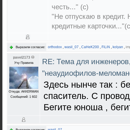
честь..." (c)
"Не отпускаю в кредит.
кредитные карточки..."(с
orthodox
,
wasil_07
,
CaHeK200
,
FiLiN
,
kolyan
,
im
Выразили согласие:
pavel2173
RE: Тема для инженеров
Учу Правила
"неаудиофилов-меломан
Здесь нынче так : бе
Откуда: АKKERMAN
спаситель. С провод
Сообщений: 1 602
Бегите юноша , беги
wasil_07
Выразили согласие: