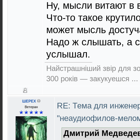
Ну, мысли витают в 
Что-то такое крутило
может мысль достуча
Надо ж слышать, а с
услышал.
Найстрашнiший звiр для зо
300 рокiв — закукуешся ...
ШЕРЕХ
RE: Тема для инжене
Ветеран
"неаудиофилов-мело
Дмитрий Медведев