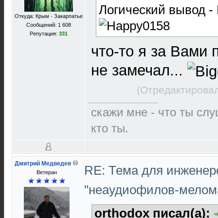
Логический вывод - 
Откуда: Крым - Закарпатье
Сообщений: 1 608
Репутация:
331
что-то я за Вами 
не замечал...
(Отредактировал
скажи мне - что ты слу
кто ты.
Дмитрий Медведев
RE: Тема для инженер
Ветеран
"неаудиофилов-мелом
orthodox писал(а):