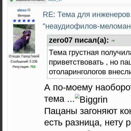
alexo
RE: Тема для инженеров
Ветеран
"неаудиофилов-меломан
zero07 писал(а):
Тема грустная получил
Откуда: Город Герой
приветствовать , но п
Сообщений: 5 236
Репутация:
753
отоларингологов внесл
А по-моему наоборо
тема ...
Пацаны загоняют кон
есть разница, нету р