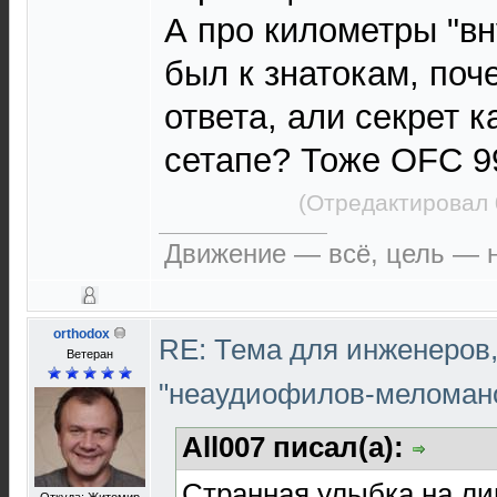
А про километры "в
был к знатокам, поч
ответа, али секрет 
сетапе? Тоже OFC 
(Отредактировал 
Движение — всё, цель — н
orthodox
RE: Тема для инженеров
Ветеран
"неаудиофилов-меломан
All007 писал(а):
Странная улыбка на ли