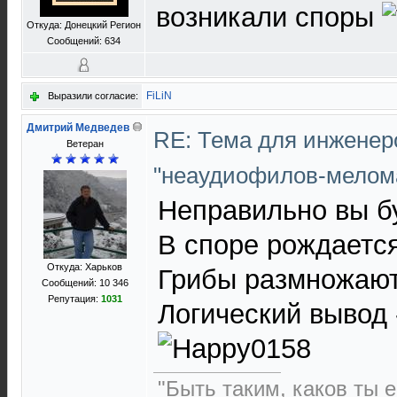
возникали споры
Откуда: Донецкий Регион
Сообщений: 634
FiLiN
Выразили согласие:
Дмитрий Медведев
RE: Тема для инженер
Ветеран
"неаудиофилов-мелом
Неправильно вы бу
В споре рождаетс
Откуда: Харьков
Грибы размножаю
Сообщений: 10 346
Репутация:
1031
Логический вывод 
"Быть таким, каков ты е