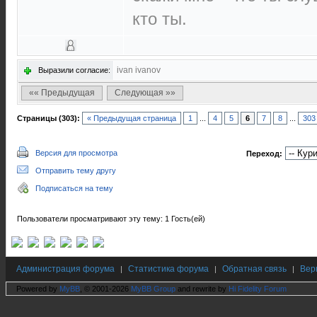
кто ты.
ivan ivanov
Выразили согласие:
«« Предыдущая
Следующая »»
Страницы (303):
« Предыдущая страница
1
...
4
5
6
7
8
...
303
Версия для просмотра
Переход:
Отправить тему другу
Подписаться на тему
Пользователи просматривают эту тему: 1 Гость(ей)
Администрация форума
Статистика форума
Обратная связь
Вер
|
|
|
Powered by
MyBB
, © 2001-2026
MyBB Group
and rewrite by
Hi Fidelity Forum