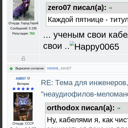
zero07 писал(а):
Каждой пятнице - титу
Откуда: Город Герой
Сообщений: 5 236
... ученым свои каб
Репутация:
753
свои ..
norrest
,
zero07
Выразили согласие:
All007
RE: Тема для инженеров
Ветеран
"неаудиофилов-меломан
orthodox писал(а):
Ну, кабелями я, как чи
Откуда: СССР