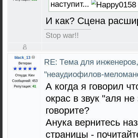
наступит...
И как? Сцена расш
Stop war!!
black_13
RE: Тема для инженеров
Ветеран
"неаудиофилов-меломан
Откуда: Kiev
Сообщений: 453
А когда я говорил чт
Репутация:
41
окрас в звук "аля не
говорите?
Анука вернитесь на
страницы - почитайт