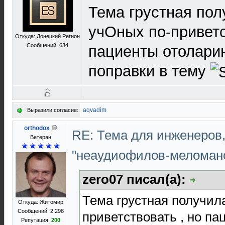
Тема грустная пол
учОных по-приветс
Откуда: Донецкий Регион
Сообщений: 634
пациенты отоларин
поправки в тему
aqvadim
Выразили согласие:
orthodox
RE: Тема для инженеров
Ветеран
"неаудиофилов-меломан
zero07 писал(а):
Тема грустная получил
Откуда: Житомир
Сообщений: 2 298
приветствовать , но па
Репутация:
200