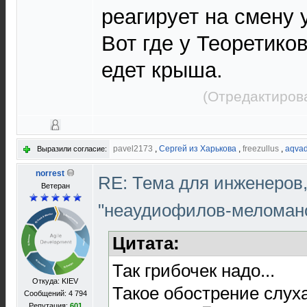
реагирует на смену 
Вот где у Теоретико
едет крыша.
(Отредактиров
pavel2173
,
Сергей из Харькова
,
freezullus
,
aqva
Выразили согласие:
norrest
RE: Тема для инженеров
Ветеран
"неаудиофилов-меломан
Цитата:
Так грибочек надо...
Откуда: KIEV
Такое обострение слуха
Сообщений: 4 794
Репутация:
601