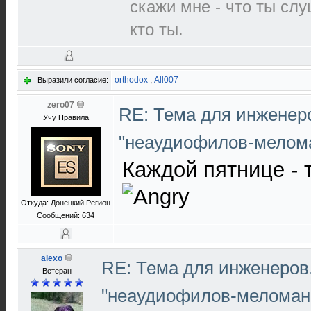
скажи мне - что ты слу
кто ты.
orthodox
,
All007
Выразили согласие:
zero07
RE: Тема для инженер
Учу Правила
"неаудиофилов-мелом
Каждой пятнице - 
Откуда: Донецкий Регион
Сообщений: 634
alexo
RE: Тема для инженеров
Ветеран
"неаудиофилов-меломан