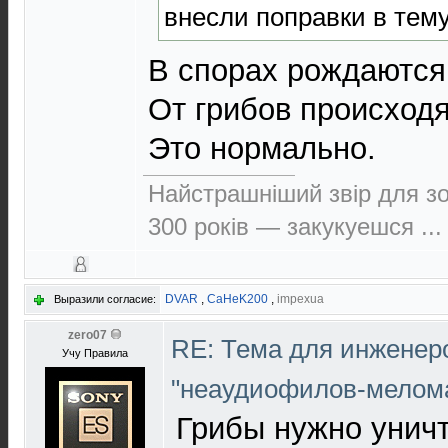
внесли поправки в тем
В спорах рождаются
От грибов происходя
Это нормально.
Найстрашнiший звiр для зо
300 рокiв — закукуешся ...
DVAR
,
CaHeK200
,
impexua
Выразили согласие:
zero07
RE: Тема для инженер
Учу Правила
"неаудиофилов-мелом
Грибы нужно уничто