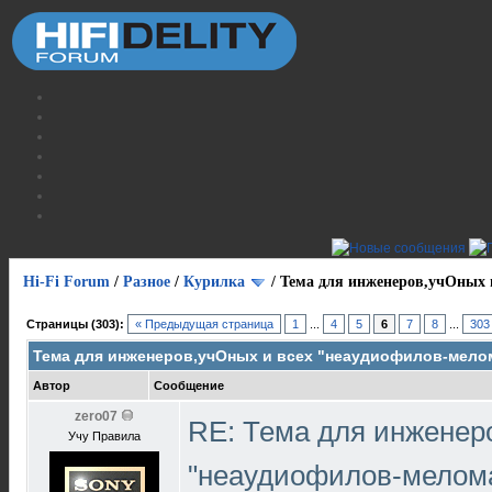
Hi-Fi Forum
/
Разное
/
Курилка
/
Тема для инженеров,учОных 
Страницы (303):
« Предыдущая страница
1
...
4
5
6
7
8
...
303
Тема для инженеров,учОных и всех "неаудиофилов-мело
Автор
Сообщение
zero07
RE: Тема для инженер
Учу Правила
"неаудиофилов-мелом