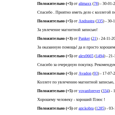
Положительно (+5)
от
alimaxx
(
78
) - 30-01-
Спасибо . Приятно иметь дело с коллегой п
Положительно (+5)
от
Andrastra
(
335
) - 30-
За увлечение магнитной записью!
Положительно (+3)
от
Panker
(
21
) - 24-11-2
За оказанную помощь! да и просто хорошем
Положительно (+5)
от
alex0665
(
1494
) - 21
Спасибо за очередную покупку. Рекомендую
Положительно (+5)
от
Avadon
(
93
) - 17-07-
Коллеге по увлечению магнитной записью, 
Положительно (+5)
от
vovanforever
(
334
) -
Хорошему человеку - хороший Плюс !
Положительно (+5)
от
apr.kobra
(
1285
) - 03