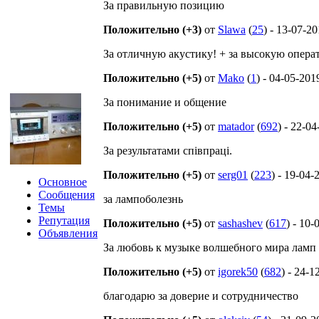
За правильную позицию
Положительно (+3)
от
Slawa
(
25
) - 13-07-2
За отличную акустику! + за высокую опера
Положительно (+5)
от
Mako
(
1
) - 04-05-201
За понимание и общение
Положительно (+5)
от
matador
(
692
) - 22-0
За результатами співпраці.
Положительно (+5)
от
serg01
(
223
) - 19-04-
Основное
Сообщения
за лампоболезнь
Темы
Репутация
Положительно (+5)
от
sashashev
(
617
) - 10
Объявления
За любовь к музыке волшебного мира ламп
Положительно (+5)
от
igorek50
(
682
) - 24-1
благодарю за доверие и сотрудничество