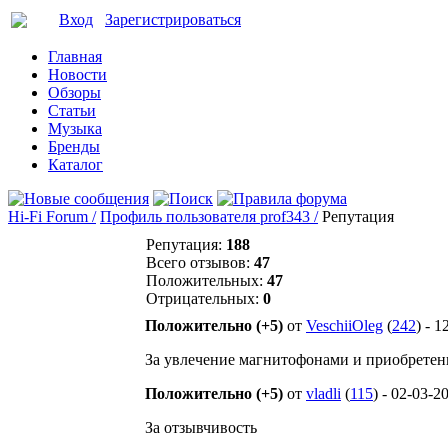
Вход
Зарегистрироваться
Главная
Новости
Обзоры
Статьи
Музыка
Бренды
Каталог
Hi-Fi Forum /
Профиль пользователя prof343 /
Репутация
Репутация:
188
Всего отзывов:
47
Положительных:
47
Отрицательных:
0
Положительно (+5)
от
VeschiiOleg
(
242
) - 
За увлечение магнитофонами и приобретен
Положительно (+5)
от
vladli
(
115
) - 02-03-2
За отзывчивость