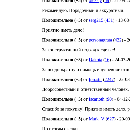
Положительно (+5)
от
oleksiy
(
54
) - 21-09-
Рекомендую. Порядочный и аккуратный.
Положительно (+5)
от
serg215
(
431
) - 13-0
Приятно иметь дело!
Положительно (+5)
от
personagrata
(
422
) - 
За конструктивный подход к сделке!
Положительно (+3)
от
Dakota
(
16
) - 24-03-
За неоднократную помощь и душевное отно
Положительно (+5)
от
Iprostir
(
2247
) - 22-0
Добросовестный и ответственный человек.
Положительно (+5)
от
Iscarioth
(
90
) - 04-12
Спасибо за покупку! Приятно иметь дело, 
Положительно (+5)
от
Mark_V
(
627
) - 20-0
По итогам сделки