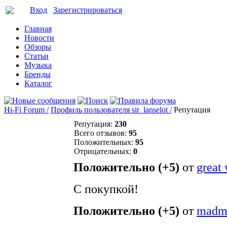
Вход
Зарегистрироваться
Главная
Новости
Обзоры
Статьи
Музыка
Бренды
Каталог
Hi-Fi Forum /
Профиль пользователя sir_lanselot /
Репутация
Репутация:
230
Всего отзывов:
95
Положительных:
95
Отрицательных:
0
Положительно (+5)
от
great 
С покупкой!
Положительно (+5)
от
madm