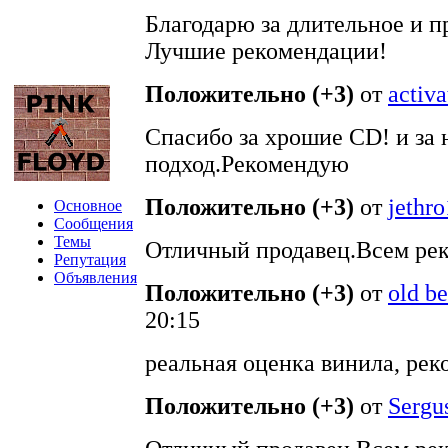
Благодарю за длительное и п
Лучшие рекомендации!
Положительно (+3)
от
activa
Спасибо за хрошие CD! и за
подход.Рекомендую
Положительно (+3)
от
jethr
Основное
Сообщения
Темы
Отличный продавец.Всем ре
Репутация
Объявления
Положительно (+3)
от
old b
20:15
реальная оценка винила, рек
Положительно (+3)
от
Sergu