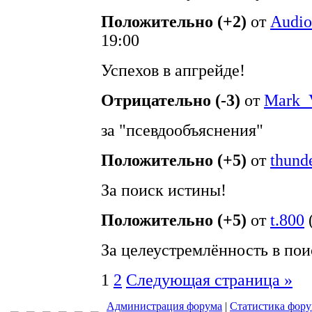
Положительно (+2)
от
Audi
19:00
Успехов в апгрейде!
Отрицательно (-3)
от
Mark_
за "псевдообъяснения"
Положительно (+5)
от
thund
За поиск истины!
Положительно (+5)
от
t.800
За целеустремлённость в поис
1
2
Следующая страница »
Администрация форума
|
Статистика фор