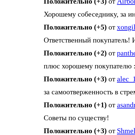
Положительно (+3)
от
Airbo
Хорошему собеседнику, за инт
Положительно (+5)
от
xongi
Ответственный покупатель! 
Положительно (+2)
от
panth
плюс хорошему покупателю :
Положительно (+3)
от
alec_
за самоотверженность в стре
Положительно (+1)
от
asand
Советы по существу!
Положительно (+3)
от
Shme