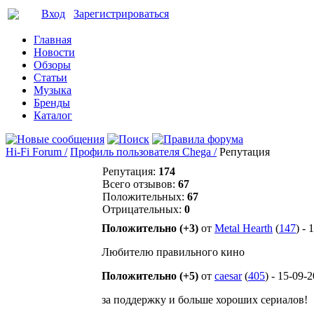
Вход
Зарегистрироваться
Главная
Новости
Обзоры
Статьи
Музыка
Бренды
Каталог
Hi-Fi Forum /
Профиль пользователя Chega /
Репутация
Репутация:
174
Всего отзывов:
67
Положительных:
67
Отрицательных:
0
Положительно (+3)
от
Metal Hearth
(
147
) -
Любителю правильного кино
Положительно (+5)
от
caesar
(
405
) - 15-09-
за поддержку и больше хороших сериалов!