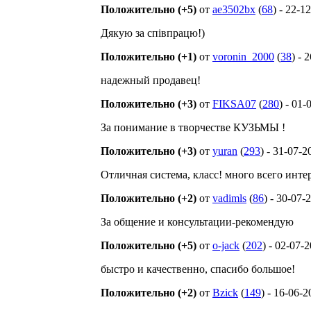
Положительно (+5)
от
ae3502bx
(
68
) - 22-1
Дякую за співпрацю!)
Положительно (+1)
от
voronin_2000
(
38
) - 
надежный продавец!
Положительно (+3)
от
FIKSA07
(
280
) - 01
За понимание в творчестве КУЗЬМЫ !
Положительно (+3)
от
yuran
(
293
) - 31-07-2
Отличная система, класс! много всего инте
Положительно (+2)
от
vadimls
(
86
) - 30-07-
За общение и консультации-рекомендую
Положительно (+5)
от
o-jack
(
202
) - 02-07-
быстро и качественно, спасибо большое!
Положительно (+2)
от
Bzick
(
149
) - 16-06-