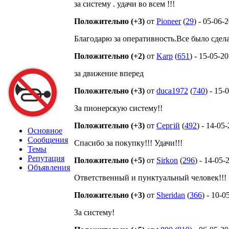
за систему . удачи во всем !!!
Положительно (+3)
от
Pioneer
(
29
) - 05-06-
Благодарю за оперативность.Все было сдел
Положительно (+2)
от
Karp
(
651
) - 15-05-2
за движение вперед
Положительно (+3)
от
duca1972
(
740
) - 15-
За пионерскую систему!!
Положительно (+3)
от
Сергій
(
492
) - 14-05
Основное
Сообщения
Спасибо за покупку!!! Удачи!!!
Темы
Репутация
Положительно (+5)
от
Sirkon
(
296
) - 14-05-
Объявления
Ответственный и пунктуальный человек!!! 
Положительно (+3)
от
Sheridan
(
366
) - 10-0
За систему!