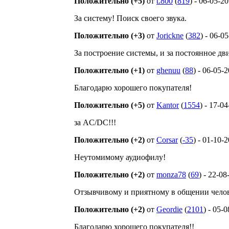
Положительно (+5)
от
t.800
(
819
) - 06-05-2
За систему! Поиск своего звука.
Положительно (+3)
от
Jorickne
(
382
) - 06-0
За построение системы, и за постоянное д
Положительно (+1)
от
ghenuu
(
88
) - 06-05-
Благодарю хорошего покупателя!
Положительно (+5)
от
Kantor
(
1554
) - 17-0
за AC/DC!!!
Положительно (+2)
от
Corsar
(
-35
) - 01-10-
Неутомимому аудиофилу!
Положительно (+2)
от
monza78
(
69
) - 22-0
Отзывчивому и приятному в общении челов
Положительно (+2)
от
Geordie
(
2101
) - 05-
Благодарю хорошего покупателя!!