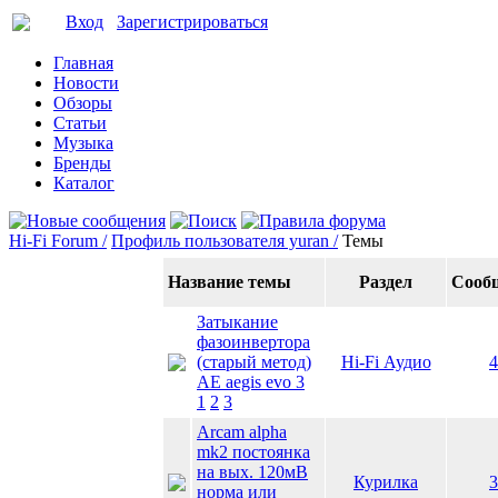
Вход
Зарегистрироваться
Главная
Новости
Обзоры
Статьи
Музыка
Бренды
Каталог
Hi-Fi Forum /
Профиль пользователя yuran /
Темы
Название темы
Раздел
Сооб
Затыкание
фазоинвертора
(старый метод)
Hi-Fi Аудио
4
AE aegis evo 3
1
2
3
Arcam alpha
mk2 постоянка
на вых. 120мВ
Курилка
3
норма или