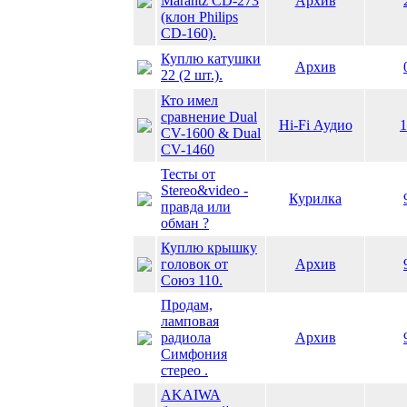
Marantz CD-273
Архив
(клон Philips
CD-160).
Куплю катушки
Архив
22 (2 шт.).
Кто имел
сравнение Dual
Hi-Fi Аудио
1
CV-1600 & Dual
CV-1460
Тесты от
Stereo&video -
Курилка
правда или
обман ?
Куплю крышку
головок от
Архив
Союз 110.
Продам,
ламповая
радиола
Архив
Симфония
стерео .
AKAIWA