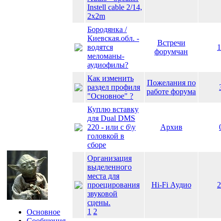
Instell cable 2/14,
2x2m
Бородянка /
Киевская.обл. -
Встречи
водятся
1
форумчан
меломаны-
аудиофилы?
Как изменить
Пожелания по
раздел профиля
работе форума
"Основное" ?
Куплю вставку
для Dual DMS
220 - или с б\у
Архив
головкой в
сборе
Организация
выделенного
места для
проецирования
Hi-Fi Аудио
2
звуковой
сцены.
1
2
Основное
Сообщения