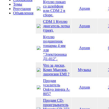
Куплю пикап
Темы
со шлейфом
Архив
Репутация
или CDM 2 в
Объявления
сборе.
CDM 1 Куплю
двигатель лотка
Архив
(трея).
Куплю
подшипник
тонарма 4 мм
Архив
для
"Электроника
Д1-012".
Что за диски,
Комп Мьюзик,
Музыка
лицензия EMI ?
Продам
усилитель
Архив
Onkyo integra A-
8057
Продам CD-
проигрыватель