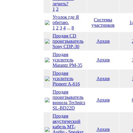
лечить?
1
2
Уголок где Я
Системы
обитаю.
1
участников
1
2
3
4
...
8
Продам CD
проигрыватель
Архив
Sony CDP-30
Продам
усилитель
Архив
Marantz PM-35
Продам
усилитель
Архив
Pioneer A-616
Продам
проигрыватель
Архив
винила Technics
SL-BD22D
Продам
акустический
кабель MT-
Архив
Audio - Speaker