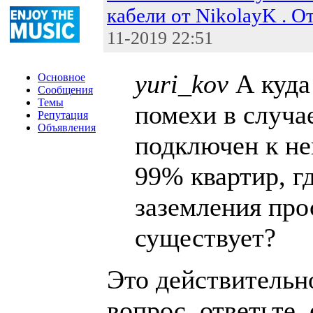
кабели от NikolayK . О
11-2019 22:51
yuri_kov
А куда
Основное
Сообщения
Темы
помехи в случае
Репутация
Объявления
подключен к не
99% квартир, г
заземления про
существует?
Это действительн
вопрос, ответьте,