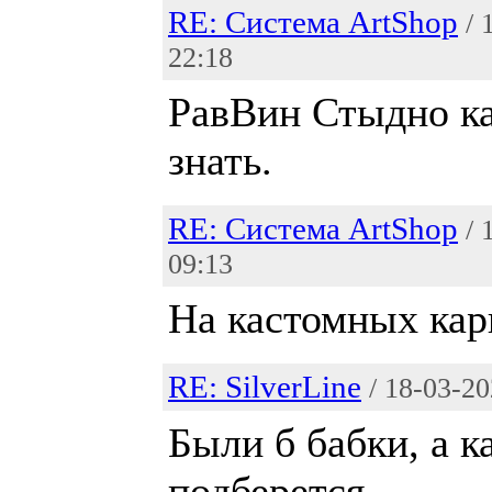
RE: Система ArtShop
/ 
22:18
РавВин Стыдно ка
знать.
RE: Система ArtShop
/ 
09:13
На кастомных кар
RE: SilverLine
/ 18-03-2
Были б бабки, а к
подберется