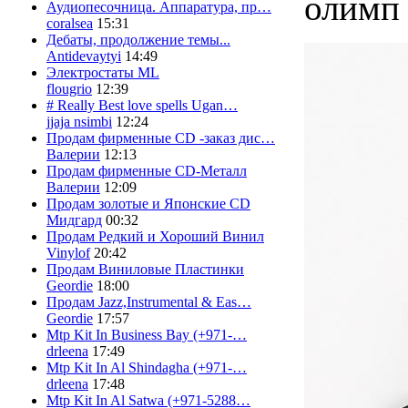
олимп 
Аудиопесочница. Аппаратура, пр…
coralsea
15:31
Дебаты, продолжение темы...
Antidevaytyi
14:49
Электростаты ML
flougrio
12:39
# Really Best love spells Ugan…
jjaja nsimbi
12:24
Продам фирменные CD -заказ дис…
Валерии
12:13
Продам фирменные CD-Металл
Валерии
12:09
Продам золотые и Японские CD
Мидгард
00:32
Продам Редкий и Хороший Винил
Vinylof
20:42
Продам Виниловые Пластинки
Geordie
18:00
Продам Jazz,Instrumental & Eas…
Geordie
17:57
Mtp Kit In Business Bay (+971-…
drleena
17:49
Mtp Kit In Al Shindagha (+971-…
drleena
17:48
Mtp Kit In Al Satwa (+971-5288…