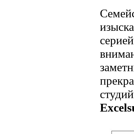
Семей
изыска
серией
вниман
заметн
прекра
студий
Excels