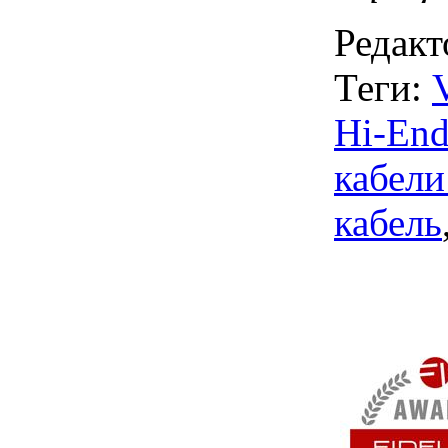
Редакт
Теги:
Hi-En
кабели
кабель