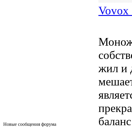
Vovox 
Монож
собств
жил и 
мешае
являет
прекр
баланс
Новые сообщения форума