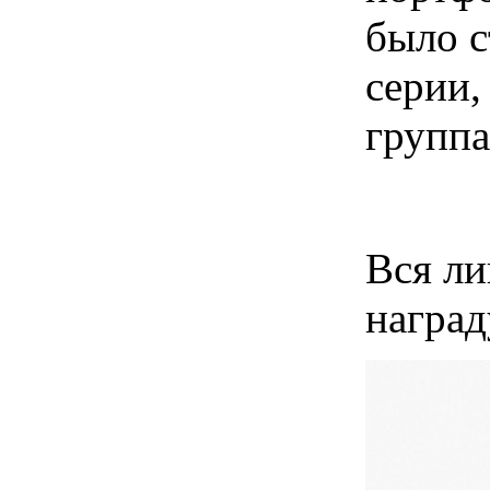
было с
серии
группа
Вся ли
награ