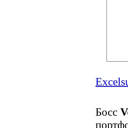
Excels
Босс
V
портфо