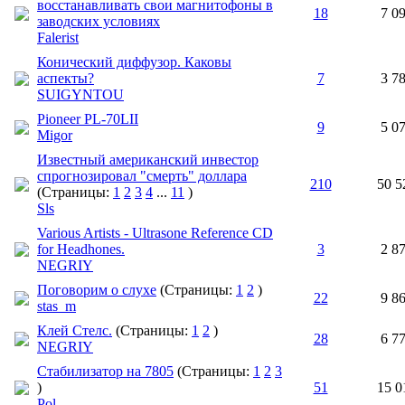
восстанавливать свои магнитофоны в
18
7 0
заводских условиях
Falerist
Конический диффузор. Каковы
аспекты?
7
3 7
SUIGYNTOU
Pioneer PL-70LII
9
5 0
Migor
Известный американский инвестор
спрогнозировал "смерть" доллара
210
50 5
(Страницы:
1
2
3
4
...
11
)
Sls
Various Artists - Ultrasone Reference CD
for Headhones.
3
2 8
NEGRIY
Поговорим о слухе
(Страницы:
1
2
)
22
9 8
stas_m
Клей Стелс.
(Страницы:
1
2
)
28
6 7
NEGRIY
Стабилизатор на 7805
(Страницы:
1
2
3
)
51
15 0
Pol