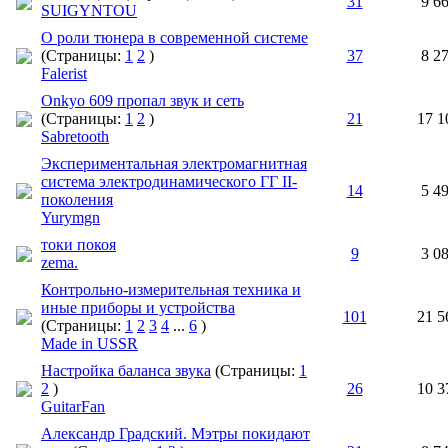
31
9 6
SUIGYNTOU
О роли тюнера в современной системе
(Страницы:
1
2
)
37
8 2
Falerist
Onkyo 609 пропал звук и сеть
(Страницы:
1
2
)
21
17 1
Sabretooth
Экспериментальная электромагнитная
система электродинамического ГГ II-
14
5 4
поколения
Yurymgn
токи покоя
9
3 0
zema.
Контрольно-измерительная техника и
иные приборы и устройства
101
21 5
(Страницы:
1
2
3
4
...
6
)
Made in USSR
Настройка баланса звука
(Страницы:
1
2
)
26
10 3
GuitarFan
Александр Градский. Мэтры покидают