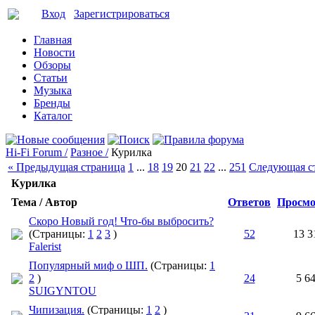
Вход
Зарегистрироваться
Главная
Новости
Обзоры
Статьи
Музыка
Бренды
Каталог
Hi-Fi Forum /
Разное /
Курилка
« Предыдущая страница
1
...
18
19
20
21
22
...
251
Следующая с
Курилка
Тема / Автор
Ответов
Просмо
Скоро Новый год! Что-бы выбросить?
(Страницы:
1
2
3
)
52
13 3
Falerist
Популярный миф о ШП.
(Страницы:
1
2
)
24
5 6
SUIGYNTOU
Чипизация.
(Страницы:
1
2
)