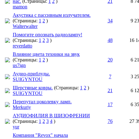
нас.
(Страницы:
1
2
)
21
8 7
mamon
Акустика с пассивным излучателем.
(Страницы:
1
2
)
34
9 2
Walterwalter
Помогите опознать радиолампу!
(Страницы:
1
2
3
)
48
16 1
reverdatto
Влияние цвета техники на звук
(Страницы:
1
2
)
20
6 2
us7ign
Аудио-приблуды.
7
3 2
SUIGYNTOU
Шерстяные ковры.
(Страницы:
1
2
)
21
6 1
SUIGYNTOU
Перепутал цоколевку ламп.
17
6 3
Merkuriy
АУДИОФИЛИЯ В ШИЗОФРЕНИИ
(Страницы:
1
2
3
4
)
76
27 3
yur
Компания "Revox" начала